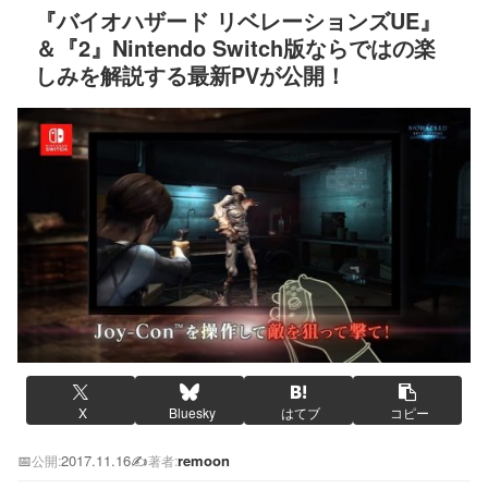
『バイオハザード リベレーションズUE』
＆『2』Nintendo Switch版ならではの楽
しみを解説する最新PVが公開！
X
Bluesky
はてブ
コピー
📅
2017.11.16
✍️
remoon
公開:
著者: