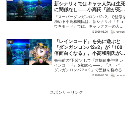
改...
新シナリオではキャラ人気は生死
に関係なし――小高氏「誰が死ん
でもヘイトメールは送らないで」
『スーパーダンガンロンパ2×2』で監修を
務める小高和剛氏は、新シナリオ「キョ
ウキモード」では、キャラクターの人気
にかかわらず退場させるとRPG Siteのイ
2026.08.06
remoon
ンタビューで語った。事件や出来事が原
作と変わることで、これまで見られなか
『レインコード』を先に遊ぶと
PC
った一面がよ...
『ダンガンロンパ2×2』が「100
倍面白くなる」。小高和剛氏がプ
レイをおすすめ
発売前の“予習”として『超探偵事件簿 レ
インコード』を勧める――。『スーパー
ダンガンロンパ２×２』で監修を務める小
高和剛氏が、そんなメッセージをファン
2026.08.08
remoon
に向けて送った。Noisy Pixelのインタビ
ューでの発言で、小高氏は「先に『レイ
ンコー...
スポンサーリンク