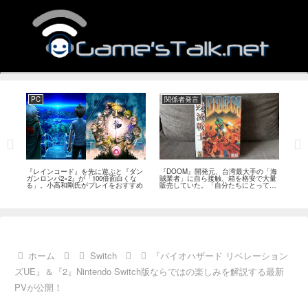
PC
関係者発言
PS
狙っ
『レインコード』を先に遊ぶと『ダン
『DOOM』開発元、台湾最大手の「海
『G
性の
ガンロンパ2×2』が「100倍面白くな
賊業者」に自ら接触、箱を格安で大量
的な
採用
る」。小高和剛氏がプレイをおすすめ
販売していた。「自分たちにとっては
にど
流通だった」
ホーム
Switch
『バイオハザード リベレーション
ズUE』＆『2』Nintendo Switch版ならではの楽しみを解説する最新
PVが公開！