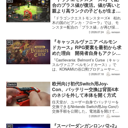
PC
合のプラス値が復活。値が高いと
親より高ランクの子どもが生まれ
ることも
『ドラゴンクエストモンスターズ4 枯れ
木の国のビアンカ・フローラ』では、モ
ンスター配合の「プラス値」が再び採用
される。配合を繰り返すことで数値が増
2026.07.24
remoon
え、大きいほどモンスターのパラメータ
が高くなる補正がかかる。前作『ドラゴ
『キャッスルヴァニア ベルモン
PC
ンクエストモンスターズ...
ドカース』RPG要素を最初から求
めた理由 開発者自身もアクショ
ンのつらさを実感
『Castlevania: Belmont’s Curse（キャッ
スルヴァニア ベルモンドカース）』で
は、KONAMIの谷口勲プロデューサー
が、レベルアップを含むRPG的システム
2026.07.18
remoon
を開発当初から入れるよう求めていた。
何度も挑戦すれば先へ進める...
欧州向け初代Switch用Joy-
Switch
Con、バッテリー交換は背面4本
のネジを外して本体を開く方式
任天堂が、ユーザー自身でバッテリーを
交換できるNintendo Switch用Joy-Conの
交換手順を公開した。電池蓋を開けて入
れ替える方式ではなく、背面のネジ4本を
2026.07.17
remoon
外して本体を開き、内部のバッテリーと
ケーブルを取り外す必要がある。この
『スーパーダンガンロンパ2×2』
PC