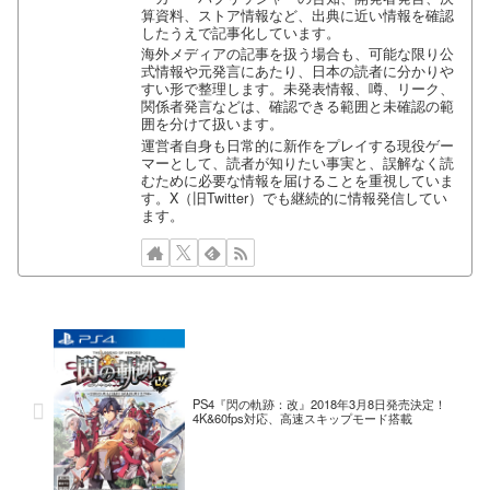
算資料、ストア情報など、出典に近い情報を確認
したうえで記事化しています。
海外メディアの記事を扱う場合も、可能な限り公
式情報や元発言にあたり、日本の読者に分かりや
すい形で整理します。未発表情報、噂、リーク、
関係者発言などは、確認できる範囲と未確認の範
囲を分けて扱います。
運営者自身も日常的に新作をプレイする現役ゲー
マーとして、読者が知りたい事実と、誤解なく読
むために必要な情報を届けることを重視していま
す。X（旧Twitter）でも継続的に情報発信してい
ます。
PS4『閃の軌跡：改』2018年3月8日発売決定！
4K&60fps対応、高速スキップモード搭載