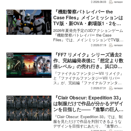
ついて、問題となったアセットは開発チ
2026.08.03
remoon
ームが生成AIを使わず制作したもので、
不自然な箇所は「人為的ミス」によるも
『機動警察パトレイバー the
PC
のだと...
Case Files』メインミッションは
TV版・新OVA・劇場版1・2をカ
バー。零式とヘルハウンドを動か
2026年夏発売予定の3Dアクションゲーム
すため“アナザーサイドミッショ
『機動警察パトレイバー the Case
Files』では、メインミッションでTV版、
ン”を実装
新OVA、劇場版第1作・第2作の範囲をカ
2026.07.19
remoon
バーする。これは、本作のプロデューサ
ーを務めるグッドスマイルカンパニー
『FF7 リメイク』シリーズ過去2
PC
の...
作、完結編発表後に「想定より数
倍レベル」の売れ行き。浜口Dが
明かす
『ファイナルファンタジーVII リメイク』
と『ファイナルファンタジーVII リバー
ス』が、完結編『ファイナルファンタジ
ーVII リベレーション』の発表後、「我々
2026.07.31
remoon
の想定よりも、数倍レベル」で売れてい
ると、シリーズディレクターの浜口直樹
『Clair Obscur: Expedition 33』
PC
氏がAU...
は制服だけで作品が分かるデザイ
ンを目指した――『進撃の巨人』
の制服と『BLEACH』のキャラ
『Clair Obscur: Expedition 33』では、制
造形が影響
服を見ただけで作品を判別できるような
デザインを目指すにあたり、『進撃の巨
人』を参考にしたという。あわせて、キ