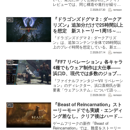
レビューでは、同じ構造や進行が繰り返
されるとの評価が出ている。発売前の7月
2026.07.30
remoon
上旬に行われた週刊ファミ通の対談で
は、ゲーム総合プロデューサーの二見鷹
『ドラゴンズドグマ 2：ダークア
PC
介氏が...
リズン』追加分だけで25時間以上
を想定 新ストーリー1周15～20
時間、12種ダンジョンは各30分
『ドラゴンズドグマ 2：ダークアリズ
～1時間
ン』は、追加コンテンツ全体で25時間以
上のプレイ時間を想定している。新エリ
ア「ノルガン」で展開されるメインシナ
2026.07.14
remoon
リオは1周15～20時間、本編フィールドに
追加される12種類のユニークダンジョン
『FF7 リベレーション』各キャラ
PC
「忘れられた試...
4種でもウェア制作は大仕事――
浜口D、現代では多数のジョブを
1作に盛り込むのは極めて困難と
『ファイナルファンタジーVII リベレーシ
説明
ョン』のディレクター、浜口直樹氏が新
要素「ウェアシステム」について語っ
た。本作では8人のパーティキャラクター
2026.08.03
remoon
それぞれに4種類のウェアが用意される
が、キャラクター数が多いため、作業量
『Beast of Reincarnation』スト
PC
はかなりのものにな...
ーリーモードでも実績・エンディ
ング差なし。クリア後はハード超
えのNEW GAME+も
ゲームフリークの新作『Beast of
Reincarnation』では、難度をストーリー