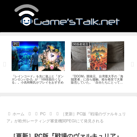
PC
関係者発言
PS
狙っ
『レインコード』を先に遊ぶと『ダン
『DOOM』開発元、台湾最大手の「海
『G
性の
ガンロンパ2×2』が「100倍面白くな
賊業者」に自ら接触、箱を格安で大量
的な
採用
る」。小高和剛氏がプレイをおすすめ
販売していた。「自分たちにとっては
にど
流通だった」
ホーム
PC
［更新］PC版『戦場のヴァルキュリ
ア』が欧州レーティング審査機関PEGIにて発見される
［更新］PC版『戦場のヴァルキュリア』