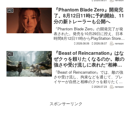
2026.08.01
remoon
ャラクター造形は『BLEACH』のシンプ
ルで印象に残るデザインから...
『Phantom Blade Zero』開発完
PC
了。8月12日11時に予約開始、11
分の新トレーラーも公開へ
『Phantom Blade Zero』の開発完了が発
表された。発売を10月29日に控え、日本
時間8月12日11時からPlayStation Store、
Steam、Epic Games Storeで予約受付が
2026.08.06
2026.08.07
remoon
始まる。同時に公開される新トレ...
『Beast of Reincarnation』はな
PC
ぜクゥを頼りたくなるのか。敵の
強さや受け流しに表れた“相棒と
の共闘”設計
『Beast of Reincarnation』では、敵の強
さや受け流し、拘束などを通じて、プレ
イヤーが自然と相棒のクゥを頼りたくな
る戦闘が設計されている。そうした設計
2026.07.23
remoon
意図について、本作でディレクター兼シ
ナリオライターを務めるゲームフリー
ク...
スポンサーリンク