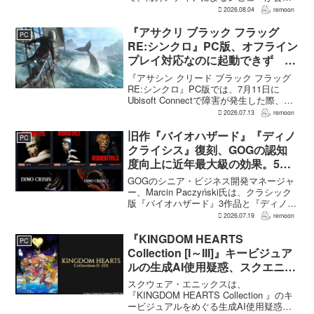
された。PS5版のメタスコアは73。採点
2026.08.04
remoon
された49件のうち25件が好評、24件が賛
否両論で、不評に分類されたレビュ...
『アサクリ ブラック フラッグ
PC
RE:シンクロ』PC版、オフライン
プレイ対応なのに起動できず
Ubisoft Connect障害時に報告相
『アサシン クリード ブラック フラッグ
次ぐ
RE:シンクロ』PC版では、7月11日に
Ubisoft Connectで障害が発生した際、ゲ
ームを起動できないとの報告が相次い
2026.07.13
remoon
だ。オフライン起動を選んでもプレイで
きなかったという投稿もあり、影響は
旧作『バイオハザード』『ディノ
PC
全...
クライシス』復刻、GOGの認知
度向上に近年最大級の効果。5作
品は90％超の肯定的評価
GOGのシニア・ビジネス開発マネージャ
ー、Marcin Paczyński氏は、クラシック
版『バイオハザード』3作品と『ディノク
ライシス』2作品の復刻が、近年のGOG
2026.07.19
remoon
において、ほかのほとんどのリリース以
上に認知度向上へ貢献したと語った。現
『KINGDOM HEARTS
PC
在...
Collection [I～III]』キービジュア
ルの生成AI使用疑惑、スクエニが
否定――不自然な描写は「人為的
スクウェア・エニックスは、
ミス」
『KINGDOM HEARTS Collection 』のキ
ービジュアルをめぐる生成AI使用疑惑に