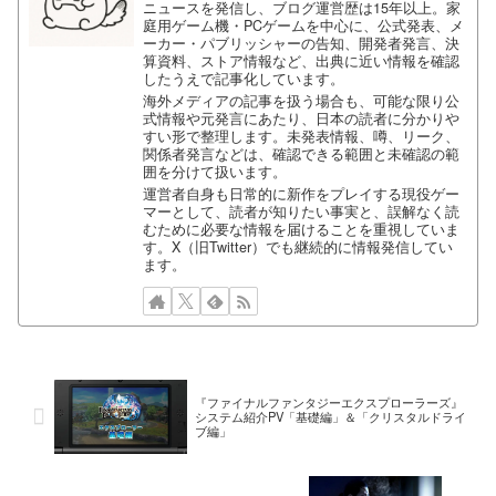
ニュースを発信し、ブログ運営歴は15年以上。家
庭用ゲーム機・PCゲームを中心に、公式発表、メ
ーカー・パブリッシャーの告知、開発者発言、決
算資料、ストア情報など、出典に近い情報を確認
したうえで記事化しています。
海外メディアの記事を扱う場合も、可能な限り公
式情報や元発言にあたり、日本の読者に分かりや
すい形で整理します。未発表情報、噂、リーク、
関係者発言などは、確認できる範囲と未確認の範
囲を分けて扱います。
運営者自身も日常的に新作をプレイする現役ゲー
マーとして、読者が知りたい事実と、誤解なく読
むために必要な情報を届けることを重視していま
す。X（旧Twitter）でも継続的に情報発信してい
ます。
『ファイナルファンタジーエクスプローラーズ』
システム紹介PV「基礎編」＆「クリスタルドライ
ブ編」