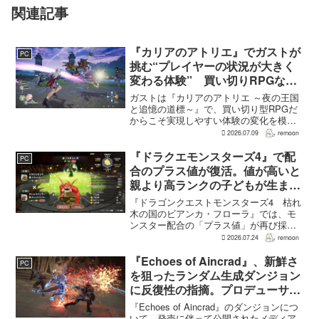
関連記事
『カリアのアトリエ』でガストが
PC
挑む“プレイヤーの状況が大きく
変わる体験” 買い切りRPGなら
ではの変化とは
ガストは『カリアのアトリエ ～夜の王国
と追憶の道標～』で、買い切り型RPGだ
からこそ実現しやすい体験の変化を模索
している。大型の運営型ゲームが継続的
2026.07.09
remoon
に新キャラクターを投入できる時代のな
かで、同社はキャラクターやビジュアル
『ドラクエモンスターズ4』で配
PC
の魅力だけでなく、ゲ...
合のプラス値が復活。値が高いと
親より高ランクの子どもが生まれ
ることも
『ドラゴンクエストモンスターズ4 枯れ
木の国のビアンカ・フローラ』では、モ
ンスター配合の「プラス値」が再び採用
される。配合を繰り返すことで数値が増
2026.07.24
remoon
え、大きいほどモンスターのパラメータ
が高くなる補正がかかる。前作『ドラゴ
『Echoes of Aincrad』、新鮮さ
PC
ンクエストモンスターズ...
を狙ったランダム生成ダンジョン
に反復性の指摘。プロデューサー
は発売前に採用理由を説明
『Echoes of Aincrad』のダンジョンにつ
いて、発売に伴って公開されたメディア