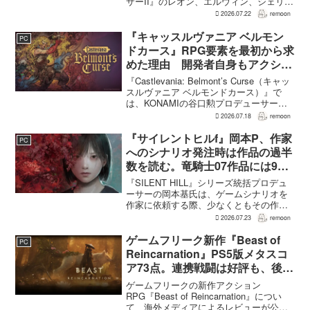
サーII』のレオン、エルウィン、シェリー
は、単なるファンサービスやゲスト出演
2026.07.22
remoon
にとどまらず、新たな物語で重要な役割
を担う。ファミ通のメールインタビュー
『キャッスルヴァニア ベルモン
PC
で本作のプロデューサ...
ドカース』RPG要素を最初から求
めた理由 開発者自身もアクショ
ンのつらさを実感
『Castlevania: Belmont’s Curse（キャッ
スルヴァニア ベルモンドカース）』で
は、KONAMIの谷口勲プロデューサー
が、レベルアップを含むRPG的システム
2026.07.18
remoon
を開発当初から入れるよう求めていた。
何度も挑戦すれば先へ進める...
『サイレントヒルf』岡本P、作家
PC
へのシナリオ発注時は作品の過半
数を読む。竜騎士07作品には9割
以上目を通す
『SILENT HILL』シリーズ統括プロデュ
ーサーの岡本基氏は、ゲームシナリオを
作家に依頼する際、少なくともその作家
の作品の過半数に目を通すという。作家
2026.07.23
remoon
への敬意に加え、得意・不得意を把握し
たうえで物語を任せるためだ。電ファミ
ゲームフリーク新作『Beast of
PC
ニコゲーマーが...
Reincarnation』PS5版メタスコ
ア73点。連携戦闘は好評も、後半
の“ボス再戦続き”には不満
ゲームフリークの新作アクション
RPG『Beast of Reincarnation』につい
て、海外メディアによるレビューが公開