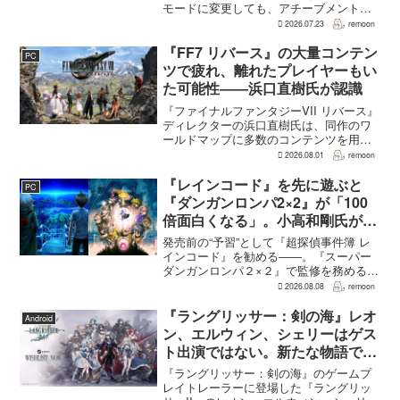
モードに変更しても、アチーブメントや
収集要素、エンディングに違いはない。
2026.07.23
remoon
クリア後には、ハードモードを上回る高
難度のNEW GAME+も用意されてい
『FF7 リバース』の大量コンテン
PC
る。...
ツで疲れ、離れたプレイヤーもい
た可能性――浜口直樹氏が認識
『ファイナルファンタジーVII リバース』
ディレクターの浜口直樹氏は、同作のワ
ールドマップに多数のコンテンツを用意
したことで、一部のプレイヤーが疲れを
2026.08.01
remoon
感じたり、ゲームから離れたりした可能
性があるとの認識を示した。
『レインコード』を先に遊ぶと
PC
GamesRadar+のイン...
『ダンガンロンパ2×2』が「100
倍面白くなる」。小高和剛氏がプ
レイをおすすめ
発売前の“予習”として『超探偵事件簿 レ
インコード』を勧める――。『スーパー
ダンガンロンパ２×２』で監修を務める小
高和剛氏が、そんなメッセージをファン
2026.08.08
remoon
に向けて送った。Noisy Pixelのインタビ
ューでの発言で、小高氏は「先に『レイ
『ラングリッサー：剣の海』レオ
Android
ンコー...
ン、エルウィン、シェリーはゲス
ト出演ではない。新たな物語で重
要な役割を担う
『ラングリッサー：剣の海』のゲームプ
レイトレーラーに登場した『ラングリッ