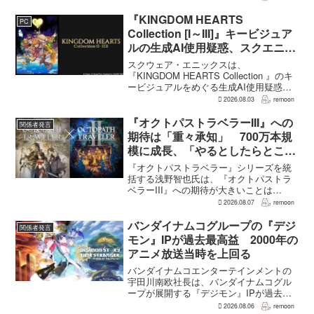
え、大きいほどモンスターのパラメータ
が高くなる補正がかかる。前作『ドラゴ
『KINGDOM HEARTS
PC
ンクエストモンスターズ...
Collection [I～III]』キービジュア
ルの生成AI使用疑惑、スクエニが
否定――不自然な描写は「人為的
スクウェア・エニックスは、
ミス」
『KINGDOM HEARTS Collection 』のキ
ービジュアルをめぐる生成AI使用疑惑に
ついて、問題となったアセットは開発チ
2026.08.03
remoon
ームが生成AIを使わず制作したもので、
不自然な箇所は「人為的ミス」によるも
『オクトパストラベラーIII』への
関係者発言
のだと...
期待は「重々承知」 700万本規
模に成長、「やるとしたらとこと
んやりたい」と浅野智也氏
『オクトパストラベラー』シリーズを統
括する浅野智也氏は、『オクトパストラ
ベラーIII』への期待が大きいことは
「重々承知」していると語った。しか
2026.08.07
remoon
し、現状では「まだ何も言えることがな
い」という。電撃オンラインのシリーズ8
バンダイナムコグループの『デジ
関係者発言
周年インタビューで明らか...
モン』IPが過去最高益 2000年の
アニメ放送当時を上回る
バンダイナムコエンターテインメントの
宇田川南欧社長は、バンダイナムコグル
ープが展開する『デジモン』IPが過去最
高益を記録し、2000年のアニメ放送当時
2026.08.06
remoon