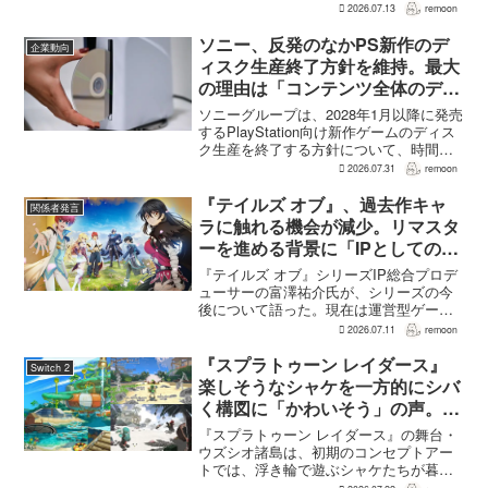
リスクを管理できたためだと振り返っ
2026.07.13
remoon
た。PS1時代のように500万～600万ドル
で1本を作れるなら、...
ソニー、反発のなかPS新作のデ
企業動向
ィスク生産終了方針を維持。最大
の理由は「コンテンツ全体のデジ
タル化」
ソニーグループは、2028年1月以降に発売
するPlayStation向け新作ゲームのディス
ク生産を終了する方針について、時間を
かけて慎重に検討した末に出した結論だ
2026.07.31
remoon
と改めて説明した。7月31日に行われた
2026年度第1四半期決算説明会の質疑応...
『テイルズ オブ』、過去作キャ
関係者発言
ラに触れる機会が減少。リマスタ
ーを進める背景に「IPとしての幹
の太さ」が先細る危機感
『テイルズ オブ』シリーズIP総合プロデ
ューサーの富澤祐介氏が、シリーズの今
後について語った。現在は運営型ゲーム
を展開していないため、過去作のキャラ
2026.07.11
remoon
クターに触れる機会が減っている状況を
「ひとつの課題」と捉えているという。
『スプラトゥーン レイダース』
Switch 2
そうした中で、まずは...
楽しそうなシャケを一方的にシバ
く構図に「かわいそう」の声。爽
やかな無人島を“やべぇ所”へ大幅
『スプラトゥーン レイダース』の舞台・
変更
ウズシオ諸島は、初期のコンセプトアー
トでは、浮き輪で遊ぶシャケたちが暮ら
す爽やかで明るい無人島として描かれて