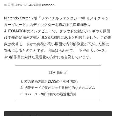
📅
2026.02.24
✍️
remoon
公開:
著者:
Nintendo Switch 2版『ファイナルファンタジーVII リメイク イン
ターグレード』のディレクターを務める浜口直樹氏は
AUTOMATONのインタビューで、クラウドの髪がジャギつく原因
は本作の髪描画方式とDLSSの相性にあると明言しました。この現
象は携帯モードかつ負荷が高い場面で内部解像度が下がった際に
顕著になるとのことです。同氏はあわせて、『FFVII リバース』
や3部作目に向けた最適化の方針にも言及しています。
目次
髪の描画方式とDLSSの「相性問題」
携帯モードで髪がジャギる技術的なメカニズム
リバース・3部作目での最適化方針