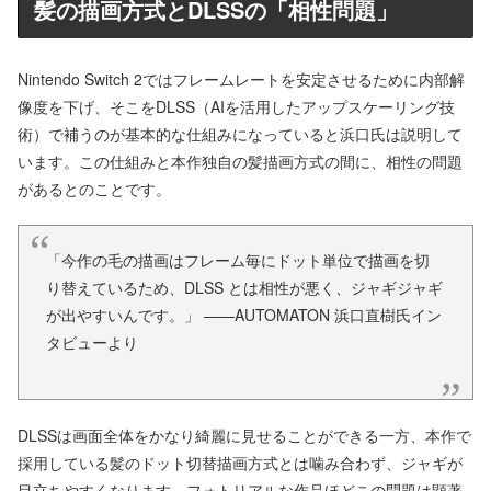
髪の描画方式とDLSSの「相性問題」
Nintendo Switch 2ではフレームレートを安定させるために内部解
像度を下げ、そこをDLSS（AIを活用したアップスケーリング技
術）で補うのが基本的な仕組みになっていると浜口氏は説明して
います。この仕組みと本作独自の髪描画方式の間に、相性の問題
があるとのことです。
「今作の毛の描画はフレーム毎にドット単位で描画を切
り替えているため、DLSS とは相性が悪く、ジャギジャギ
が出やすいんです。」 ——AUTOMATON 浜口直樹氏イン
タビューより
DLSSは画面全体をかなり綺麗に見せることができる一方、本作で
採用している髪のドット切替描画方式とは噛み合わず、ジャギが
目立ちやすくなります。フォトリアルな作品ほどこの問題は顕著