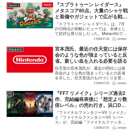
であるため、最終的...
『スプラトゥーン レイダース』
Switch 2
メタスコア80点。大量のシャケ戦
と装備やガジェットで広がる戦い
方が好評。面白さが見えてくるま
『スプラトゥーン レイダース』は、7月
で時間がかかるとの指摘も
21日時点の初動レビューでは、全体とし
て好評な滑り出しだった。Metacriticで
は、Nintendo Switch 2版のメタスコアは
2026.07.22
remoon
80点。批評家レビュー35件の内訳は、好
評28件、賛否両論6件、...
宮本茂氏、最近の任天堂には保存
関係者発言
会のような色が強まっていると反
省。新しい血を入れる必要を語る
任天堂の宮本茂氏が、最近の同社には保
存会のような色が強まっているとの反省
を示した。任天堂流のものづくりを受け
継ぎつつも、昔ながらの形をそのまま続
2026.07.23
remoon
けるのではなく、新しい血を取り入れる
必要があるという。週刊ファミ通の創刊
『FF7 リメイク』シリーズ過去2
PC
40周年記念インタビュー...
作、完結編発表後に「想定より数
倍レベル」の売れ行き。浜口Dが
明かす
『ファイナルファンタジーVII リメイク』
と『ファイナルファンタジーVII リバー
ス』が、完結編『ファイナルファンタジ
ーVII リベレーション』の発表後、「我々
2026.07.31
remoon
の想定よりも、数倍レベル」で売れてい