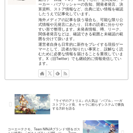
ーカー・パブリッシャーの告知、開発者発言、決
算資料、ストア情報など、出典に近い情報を確認
したうえで記事化しています。
海外メディアの記事を扱う場合も、可能な限り公
式情報や元発言にあたり、日本の読者に分かりや
すい形で整理します。未発表情報、噂、リーク、
関係者発言などは、確認できる範囲と未確認の範
囲を分けて扱います。
運営者自身も日常的に新作をプレイする現役ゲー
マーとして、読者が知りたい事実と、誤解なく読
むために必要な情報を届けることを重視していま
す。X（旧Twitter）でも継続的に情報発信してい
ます。
『ライザのアトリエ』の人気は「バブル」──ガ
ストブランド長、キャラに頼らずシステムで勝負
する方針を語る
コーエーテクモ、Team NINJAブランド1部をガス
トに移管し「ガストブランド2部」に——Team