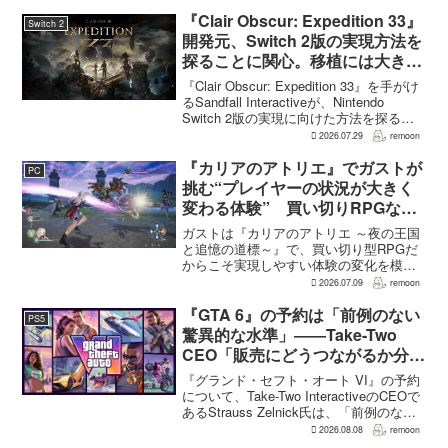
を上回ったと明らかにした。8月6日発売
の『週刊ファミ通』2026年8月20・27日
『Clair Obscur: Expedition 33』
Switch 2
合併号に...
開発元、Switch 2版の実現方法を
探ることに関心。移植には大きな
技術的課題
『Clair Obscur: Expedition 33』を手がけ
るSandfall Interactiveが、Nintendo
Switch 2版の実現に向けた方法を探るこ
とに関心を示した。ただ、現時点で何か
2026.07.29
remoon
を発表するにはまだ早いとしてお...
『カリアのアトリエ』でガストが
PC
挑む“プレイヤーの状況が大きく
変わる体験” 買い切りRPGなら
ではの変化とは
ガストは『カリアのアトリエ ～夜の王国
と追憶の道標～』で、買い切り型RPGだ
からこそ実現しやすい体験の変化を模索
している。大型の運営型ゲームが継続的
2026.07.09
remoon
に新キャラクターを投入できる時代のな
かで、同社はキャラクターやビジュアル
『GTA 6』の予約は「前例のない
PS5
の魅力だけでなく、ゲ...
驚異的な水準」――Take-Two
CEO「販売にどうつながるか分か
らない」
『グランド・セフト・オート VI』の予約
について、Take-Two InteractiveのCEOで
あるStrauss Zelnick氏は、「前例のない
驚異的な水準」に達していると評価し
2026.08.08
remoon
た。一方で、その規模があまりにも異例