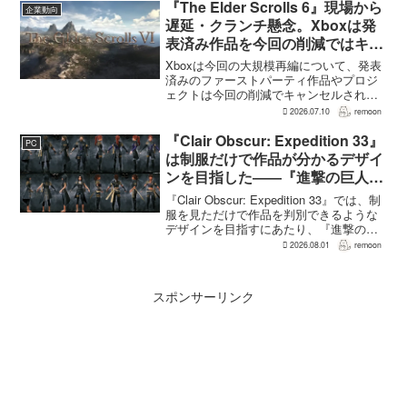
ると、シリーズディレクターの浜口直樹
『The Elder Scrolls 6』現場から
企業動向
氏がAU...
遅延・クランチ懸念。Xboxは発
表済み作品を今回の削減ではキャ
ンセル対象外と説明
Xboxは今回の大規模再編について、発表
済みのファーストパーティ作品やプロジ
ェクトは今回の削減でキャンセルされな
いと説明している。ただ、その説明がそ
2026.07.10
remoon
のまま開発現場への影響のなさを意味す
るわけではない。Xbox Wireに掲載された
『Clair Obscur: Expedition 33』
PC
Asha ...
は制服だけで作品が分かるデザイ
ンを目指した――『進撃の巨人』
の制服と『BLEACH』のキャラ
『Clair Obscur: Expedition 33』では、制
造形が影響
服を見ただけで作品を判別できるような
デザインを目指すにあたり、『進撃の巨
人』を参考にしたという。あわせて、キ
2026.08.01
remoon
ャラクター造形は『BLEACH』のシンプ
ルで印象に残るデザインから...
スポンサーリンク