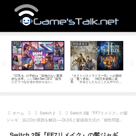
PS5
関係者発言
PC
ール
『GTA 6』の予約は「前例のない驚異
『オクトパストラベラーIII』への期待
『Ph
イク
的な水準」――Take-Two CEO「販売
は「重々承知」 700万本規模に成
12
80
にどうつながるか分からない」
長、「やるとしたらとことんやりた
ラー
評
い」と浅野智也氏
ホーム
Switch 2
Switch 2版『FF7リメイク』の髪
ジャギ、浜口Dが原因を解説──DLSSと髪描画方式の「相性問題」
Switch 2版『FF7リメイク』の髪ジャギ、