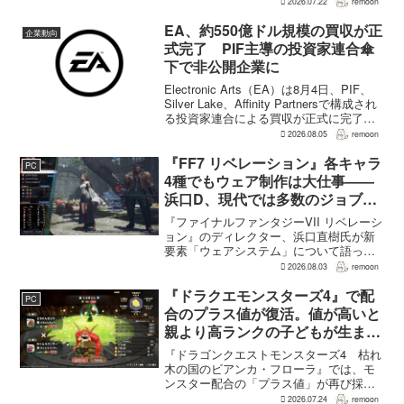
2026.07.22
remoon
いた。ところが開発中の試遊では、楽し
そうに暮らすシャケをプレイヤーが一方
EA、約550億ドル規模の買収が正
企業動向
的にシバき、大切なオタ...
式完了 PIF主導の投資家連合傘
下で非公開企業に
Electronic Arts（EA）は8月4日、PIF、
Silver Lake、Affinity Partnersで構成され
る投資家連合による買収が正式に完了し
たと発表した。企業価値約550億ドル規模
2026.08.05
remoon
の取引によりEAは非公開企業となり、
普...
『FF7 リベレーション』各キャラ
PC
4種でもウェア制作は大仕事――
浜口D、現代では多数のジョブを
1作に盛り込むのは極めて困難と
『ファイナルファンタジーVII リベレーシ
説明
ョン』のディレクター、浜口直樹氏が新
要素「ウェアシステム」について語っ
た。本作では8人のパーティキャラクター
2026.08.03
remoon
それぞれに4種類のウェアが用意される
が、キャラクター数が多いため、作業量
『ドラクエモンスターズ4』で配
PC
はかなりのものにな...
合のプラス値が復活。値が高いと
親より高ランクの子どもが生まれ
ることも
『ドラゴンクエストモンスターズ4 枯れ
木の国のビアンカ・フローラ』では、モ
ンスター配合の「プラス値」が再び採用
される。配合を繰り返すことで数値が増
2026.07.24
remoon