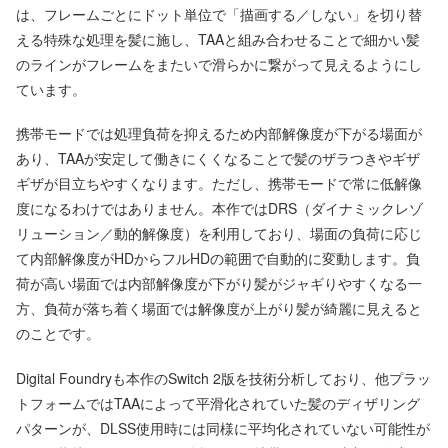
は、フレームごとにドット単位で「描画する／しない」を切り替
える特殊な処理を髪に施し、TAAと組み合わせることで細かい髪
のラインがフレームをまたいで滑らかに繋がって見えるようにし
ています。
携帯モードでは処理負荷を抑えるため内部解像度が下がる場面が
あり、TAAが安定して働きにくくなることで髪のザラつきやギザ
ギザが目立ちやすくなります。ただし、携帯モードで常に低解像
度になるわけではありません。本作ではDRS（ダイナミックレゾ
リューション／動的解像度）を利用しており、場面の負荷に応じ
て内部解像度がHDからフルHDの範囲で自動的に変動します。負
荷が高い場面では内部解像度が下がり髪がジャギりやすくなる一
方、負荷が落ち着く場面では解像度が上がり髪が綺麗に見えると
のことです。
Digital Foundryも本作のSwitch 2版を技術分析しており、他プラッ
トフォームではTAAによって平滑化されていた髪のディザリング
パターンが、DLSS使用時には同様に平均化されていない可能性が