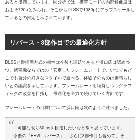
あると指摘しています。同分析では、携帯モードの内部解像度は
およそ720pとみられ、そこからDLSSで1080pにアップスケールし
ているとの推定も示されています。
リバース・3部作目での最適化方針
DLSSと髪描画方式の相性は今後も課題であると浜口氏は認めつ
つ、携帯機ならではの「安定したフレームレートで、いつでもど
こでも自分の好きなスタイルで遊べる」体験そのものは素晴らし
いとの認識を示しています。フレームレートを維持しつつグラフ
ィックの改善を目指し、最適化を全力で続けていく方針です。
フレームレートの目標について浜口氏は次のように述べました。
「可能な限り30fpsを目指したいなと常々思っています。
今後の『FFVII リバース』、さらに3部作目も含めて、そ