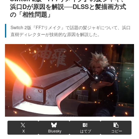
浜口Dが原因を解説──DLSSと髪描画方式
の「相性問題」
Switch 2版『FF7リメイク』で話題の髪ジャギについて、浜口
直樹ディレクターが技術的な原因を解説した。
X
Bluesky
はてブ
コピー