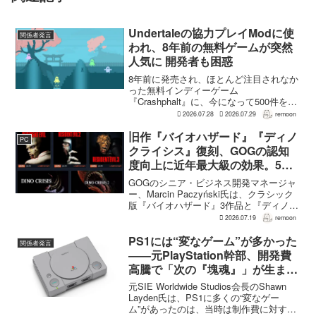
Undertaleの協力プレイModに使
関係者発言
われ、8年前の無料ゲームが突然
人気に 開発者も困惑
8年前に発売され、ほとんど注目されなか
った無料インディーゲーム
『Crashphalt』に、今になって500件を超
えるレビューが集まっている。しかし、
2026.07.28
2026.07.29
remoon
その中身は『Crashphalt』ではなく、全
く無関係の作品『Undertale』について
旧作『バイオハザード』『ディノ
PC
語...
クライシス』復刻、GOGの認知
度向上に近年最大級の効果。5作
品は90％超の肯定的評価
GOGのシニア・ビジネス開発マネージャ
ー、Marcin Paczyński氏は、クラシック
版『バイオハザード』3作品と『ディノク
ライシス』2作品の復刻が、近年のGOG
2026.07.19
remoon
において、ほかのほとんどのリリース以
上に認知度向上へ貢献したと語った。現
PS1には“変なゲーム”が多かった
関係者発言
在...
――元PlayStation幹部、開発費
高騰で「次の『塊魂』」が生まれ
にくいと指摘
元SIE Worldwide Studios会長のShawn
Layden氏は、PS1に多くの“変なゲー
ム”があったのは、当時は制作費に対する