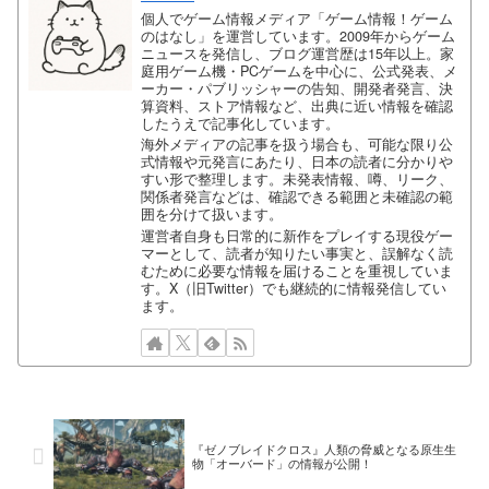
個人でゲーム情報メディア「ゲーム情報！ゲーム
のはなし」を運営しています。2009年からゲーム
ニュースを発信し、ブログ運営歴は15年以上。家
庭用ゲーム機・PCゲームを中心に、公式発表、メ
ーカー・パブリッシャーの告知、開発者発言、決
算資料、ストア情報など、出典に近い情報を確認
したうえで記事化しています。
海外メディアの記事を扱う場合も、可能な限り公
式情報や元発言にあたり、日本の読者に分かりや
すい形で整理します。未発表情報、噂、リーク、
関係者発言などは、確認できる範囲と未確認の範
囲を分けて扱います。
運営者自身も日常的に新作をプレイする現役ゲー
マーとして、読者が知りたい事実と、誤解なく読
むために必要な情報を届けることを重視していま
す。X（旧Twitter）でも継続的に情報発信してい
ます。
『ゼノブレイドクロス』人類の脅威となる原生生
物「オーバード」の情報が公開！