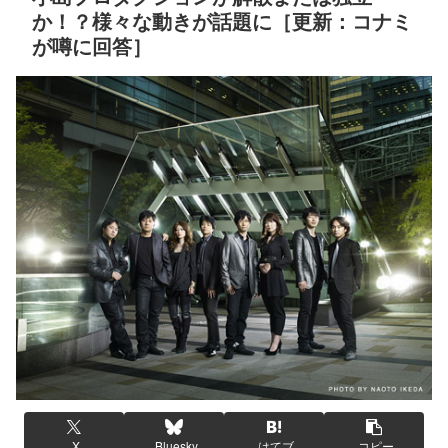
か！？様々な動きが話題に［更新：コナミ
が噂に回答］
X
Bluesky
はてブ
コピー