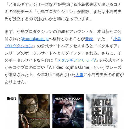
『メタルギア』シリーズなどを手掛ける小島秀夫氏が率いるコナ
ミの開発チーム「小島プロダクション」が解散、または小島秀夫
氏が独立するのではないかと噂になっています。
まず、小島プロダクションのTwitterアカウントが、本日新たに公
開された
@metalgear_jp
へ移行となることが
発表
。また、「
小島
プロダクション
」の公式サイトへアクセスすると『メタルギア』
シリーズのポータルサイトへとリダイレクトされる。さらに、そ
のポータルサイトならびに『
メタルギアソリッドV
』の公式サイト
からコジプロのロゴや「A Hideo Kojima Game」というフレーズ
が削除された上、今年3月に発表された
人事
に小島秀夫氏の名前が
ありません。