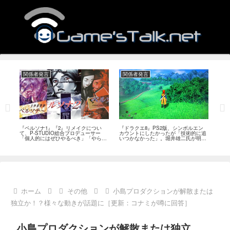
関係者発言
関係者発言
関
ツで
『ペルソナ1』『2』リメイクについ
『ドラクエ8』PS2版、シンボルエン
『ド
能性
て、P-STUDIO総合プロデューサー
カウントにしたかったが「技術的に追
ばん
「個人的にはぜひやるべき」「やらな
いつかなかった」。堀井雄二氏が明か
ャッ
ければならないと思う」
す
ホーム
その他
小島プロダクションが解散または
独立か！？様々な動きが話題に［更新：コナミが噂に回答］
小島プロダクションが解散または独立