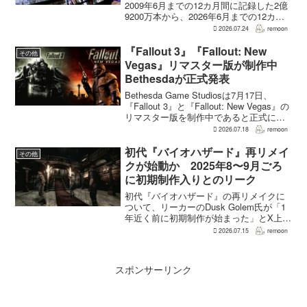
2009年6月までの12カ月間に記録した2億
9200万本から、2026年6月までの12カ月
間には3700万本まで減少した。市場調査
2026.07.24
remoon
会社Circanaのデータによると、17年間で
2億5500万本、約87％の減...
『Fallout 3』『Fallout: New
その他
Vegas』リマスター版が制作中
Bethesdaが正式発表
Bethesda Game Studiosは7月17日、
『Fallout 3』と『Fallout: New Vegas』の
リマスター版を制作中であると正式に発
表した。同社は今後のプロジェクトを紹
2026.07.18
remoon
介する声明のなかで、多くのプレイヤー
が過去の『...
初代『バイオハザード』再リメイ
その他
クが始動か 2025年8〜9月ごろ
に初期制作入りとのリーク
初代『バイオハザード』の再リメイクに
ついて、リーカーのDusk Golem氏が「1
年近く前に初期制作が始まった」とX上で
述べた。同氏によれば、プリプロダクシ
2026.07.15
remoon
ョンに入ったのは2025年8〜9月ごろで、
本格制作へ移るのは『バイオハザード
RE:...
スポンサーリンク