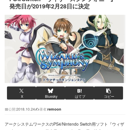
発売日が2019年2月28日に決定
X
Bluesky
はてブ
コピー
📅
2018.10.24
✍️
remoon
公開:
著者:
アークシステムワークスのPS4/Nintendo Switch用ソフト『ウィザ