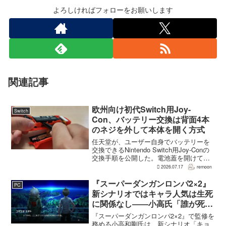
よろしければフォローをお願いします
関連記事
欧州向け初代Switch用Joy-
Switch
Con、バッテリー交換は背面4本
のネジを外して本体を開く方式
任天堂が、ユーザー自身でバッテリーを
交換できるNintendo Switch用Joy-Conの
交換手順を公開した。電池蓋を開けて入
れ替える方式ではなく、背面のネジ4本を
2026.07.17
remoon
外して本体を開き、内部のバッテリーと
ケーブルを取り外す必要がある。この
『スーパーダンガンロンパ2×2』
PC
改...
新シナリオではキャラ人気は生死
に関係なし――小高氏「誰が死ん
でもヘイトメールは送らないで」
『スーパーダンガンロンパ2×2』で監修を
務める小高和剛氏は、新シナリオ「キョ