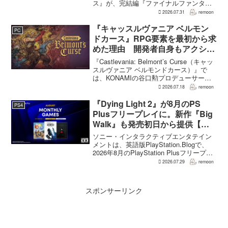
ス』が、完結編『ファイナルファンタジ
ーVII リベレーション』の発表後、「我々
2026.07.31
remoon
の想定よりも、数倍レベル」で売れてい
ると、シリーズディレクターの浜口直樹
『キャッスルヴァニア ベルモン
PC
氏がAU...
ドカース』RPG要素を最初から求
めた理由 開発者自身もアクショ
ンのつらさを実感
『Castlevania: Belmont’s Curse（キャッ
スルヴァニア ベルモンドカース）』で
は、KONAMIの谷口勲プロデューサー
が、レベルアップを含むRPG的システム
2026.07.18
remoon
を開発当初から入れるよう求めていた。
何度も挑戦すれば先へ進める...
『Dying Light 2』が8月のPS
PS4
Plusフリープレイに。新作『Big
Walk』も発売初日から提供【海
外発表】
ソニー・インタラクティブエンタテイン
メントは、英語版PlayStation.Blogで、
2026年8月のPlayStation Plusフリープレ
イとして『Dying Light 2 Stay Human:
2026.07.29
remoon
Reloaded Edition...
スポンサーリンク