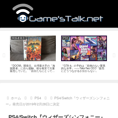
関係者発言
PS5
関
フィー
『DOOM』開発元、台湾最大手の「海
『GTA 6』の予約は「前例のない驚異
『オ
イド
賊業者」に自ら接触、箱を格安で大量
的な水準」――Take-Two CEO「販売
は「
ブレ
販売していた。「自分たちにとっては
にどうつながるか分からない」
長、
流通だった」
い」
ホーム
PS4
PS4/Switch『ウィザーズシンフォニ
ー』発売日が2019年2月28日に決定
PS4/Switch『ウィザーズシンフォニー』