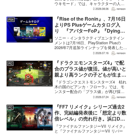
ウキモード」では、キャラクターの人気
にかかわらず退場させるとRPG Siteのイ
2026.08.06
remoon
ンタビューで語った。事件や出来事が原
作と変わることで、これまで見られなか
『Rise of the Ronin』、7月16日
PS4
った一面がよ...
よりPS Plusゲームカタログ入
り 『アバターFoP』『Dying
Light』なども順次配信
ソニー・インタラクティブエンタテイン
メントは7月16日、PlayStation Plusの
2026年7月追加ラインナップを発表した。
幕末の日本を舞台とするTeam NINJAのオ
2026.07.16
remoon
ープンワールドアクションRPG『Rise of
the Ron...
『ドラクエモンスターズ4』で配
PC
合のプラス値が復活。値が高いと
親より高ランクの子どもが生まれ
ることも
『ドラゴンクエストモンスターズ4 枯れ
木の国のビアンカ・フローラ』では、モ
ンスター配合の「プラス値」が再び採用
される。配合を繰り返すことで数値が増
2026.07.24
remoon
え、大きいほどモンスターのパラメータ
が高くなる補正がかかる。前作『ドラゴ
『FF7 リメイク』シリーズ過去2
PC
ンクエストモンスターズ...
作、完結編発表後に「想定より数
倍レベル」の売れ行き。浜口Dが
明かす
『ファイナルファンタジーVII リメイク』
と『ファイナルファンタジーVII リバー