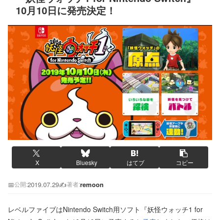
10月10日に発売決定！
X
Bluesky
はてブ
コピー
📅
2019.07.29
✍️
remoon
公開:
著者:
レベルファイブはNintendo Switch用ソフト『妖怪ウォッチ1 for