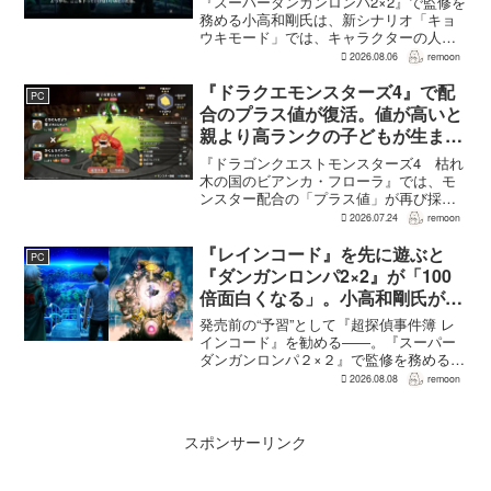
『スーパーダンガンロンパ2×2』で監修を
務める小高和剛氏は、新シナリオ「キョ
ウキモード」では、キャラクターの人気
にかかわらず退場させるとRPG Siteのイ
2026.08.06
remoon
ンタビューで語った。事件や出来事が原
作と変わることで、これまで見られなか
『ドラクエモンスターズ4』で配
PC
った一面がよ...
合のプラス値が復活。値が高いと
親より高ランクの子どもが生まれ
ることも
『ドラゴンクエストモンスターズ4 枯れ
木の国のビアンカ・フローラ』では、モ
ンスター配合の「プラス値」が再び採用
される。配合を繰り返すことで数値が増
2026.07.24
remoon
え、大きいほどモンスターのパラメータ
が高くなる補正がかかる。前作『ドラゴ
『レインコード』を先に遊ぶと
PC
ンクエストモンスターズ...
『ダンガンロンパ2×2』が「100
倍面白くなる」。小高和剛氏がプ
レイをおすすめ
発売前の“予習”として『超探偵事件簿 レ
インコード』を勧める――。『スーパー
ダンガンロンパ２×２』で監修を務める小
高和剛氏が、そんなメッセージをファン
2026.08.08
remoon
に向けて送った。Noisy Pixelのインタビ
ューでの発言で、小高氏は「先に『レイ
ンコー...
スポンサーリンク