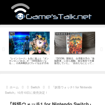
PC
関係者発言
PS
狙っ
『レインコード』を先に遊ぶと『ダン
『DOOM』開発元、台湾最大手の「海
『G
性の
ガンロンパ2×2』が「100倍面白くな
賊業者」に自ら接触、箱を格安で大量
的な
採用
る」。小高和剛氏がプレイをおすすめ
販売していた。「自分たちにとっては
にど
流通だった」
ホーム
Switch
『妖怪ウォッチ1 for Nintendo
Switch』10月10日に発売決定！
『妖怪ウォッチ1 for Nintendo Switch』