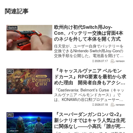
関連記事
欧州向け初代Switch用Joy-
Switch
Con、バッテリー交換は背面4本
のネジを外して本体を開く方式
任天堂が、ユーザー自身でバッテリーを
交換できるNintendo Switch用Joy-Conの
交換手順を公開した。電池蓋を開けて入
れ替える方式ではなく、背面のネジ4本を
2026.07.17
remoon
外して本体を開き、内部のバッテリーと
ケーブルを取り外す必要がある。この
『キャッスルヴァニア ベルモン
PC
改...
ドカース』RPG要素を最初から求
めた理由 開発者自身もアクショ
ンのつらさを実感
『Castlevania: Belmont’s Curse（キャッ
スルヴァニア ベルモンドカース）』で
は、KONAMIの谷口勲プロデューサー
が、レベルアップを含むRPG的システム
2026.07.18
remoon
を開発当初から入れるよう求めていた。
何度も挑戦すれば先へ進める...
『スーパーダンガンロンパ2×2』
PC
新シナリオではキャラ人気は生死
に関係なし――小高氏「誰が死ん
でもヘイトメールは送らないで」