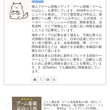
remoon
個人でゲーム情報メディア「ゲーム情報！ゲーム
のはなし」を運営しています。2009年からゲーム
ニュースを発信し、ブログ運営歴は15年以上。家
庭用ゲーム機・PCゲームを中心に、公式発表、メ
ーカー・パブリッシャーの告知、開発者発言、決
算資料、ストア情報など、出典に近い情報を確認
したうえで記事化しています。
海外メディアの記事を扱う場合も、可能な限り公
式情報や元発言にあたり、日本の読者に分かりや
すい形で整理します。未発表情報、噂、リーク、
関係者発言などは、確認できる範囲と未確認の範
囲を分けて扱います。
運営者自身も日常的に新作をプレイする現役ゲー
マーとして、読者が知りたい事実と、誤解なく読
むために必要な情報を届けることを重視していま
す。X（旧Twitter）でも継続的に情報発信してい
ます。
ファミ通企画「ゲーム音楽最高の1曲」先行して
TOP5が発表！第5位は「風の憧憬（クロノ・トリ
ガー）」、第4位は「ビッグブリッヂの死闘