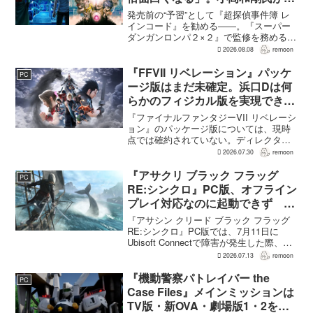
レイをおすすめ
発売前の“予習”として『超探偵事件簿 レ
インコード』を勧める――。『スーパー
ダンガンロンパ２×２』で監修を務める小
高和剛氏が、そんなメッセージをファン
2026.08.08
remoon
に向けて送った。Noisy Pixelのインタビ
ューでの発言で、小高氏は「先に『レイ
『FFVII リベレーション』パッケ
PC
ンコー...
ージ版はまだ未確定。浜口Dは何
らかのフィジカル版を実現できる
よう調整中
『ファイナルファンタジーVII リベレーシ
ョン』のパッケージ版については、現時
点では確約されていない。ディレクター
の浜口直樹氏によると、具体的な商品ラ
2026.07.30
remoon
インナップは社内で協議中で、何らかの
フィジカル版を実現できるよう調整を進
『アサクリ ブラック フラッグ
PC
めているという。G...
RE:シンクロ』PC版、オフライン
プレイ対応なのに起動できず
Ubisoft Connect障害時に報告相
『アサシン クリード ブラック フラッグ
次ぐ
RE:シンクロ』PC版では、7月11日に
Ubisoft Connectで障害が発生した際、ゲ
ームを起動できないとの報告が相次い
2026.07.13
remoon
だ。オフライン起動を選んでもプレイで
きなかったという投稿もあり、影響は
『機動警察パトレイバー the
PC
全...
Case Files』メインミッションは
TV版・新OVA・劇場版1・2をカ