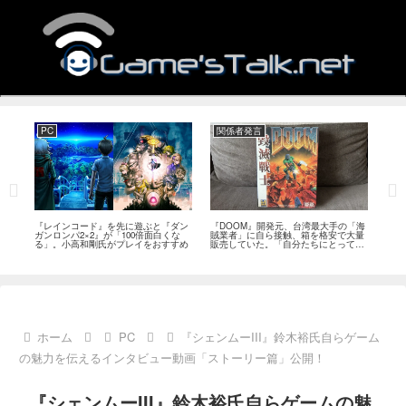
PC
関係者発言
PS
狙っ
『レインコード』を先に遊ぶと『ダン
『DOOM』開発元、台湾最大手の「海
『G
性の
ガンロンパ2×2』が「100倍面白くな
賊業者」に自ら接触、箱を格安で大量
的な
採用
る」。小高和剛氏がプレイをおすすめ
販売していた。「自分たちにとっては
にど
流通だった」
ホーム
PC
『シェンムーIII』鈴木裕氏自らゲーム
の魅力を伝えるインタビュー動画「ストーリー篇」公開！
『シェンムーIII』鈴木裕氏自らゲームの魅