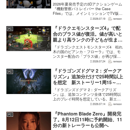
バー。零式とヘルハウンドを動か
2026年夏発売予定の3Dアクションゲーム
すため“アナザーサイドミッショ
『機動警察パトレイバー the Case
Files』では、メインミッションでTV版、
ン”を実装
新OVA、劇場版第1作・第2作の範囲をカ
2026.07.19
remoon
バーする。これは、本作のプロデューサ
ーを務めるグッドスマイルカンパニー
『ドラクエモンスターズ4』で配
PC
の...
合のプラス値が復活。値が高いと
親より高ランクの子どもが生まれ
ることも
『ドラゴンクエストモンスターズ4 枯れ
木の国のビアンカ・フローラ』では、モ
ンスター配合の「プラス値」が再び採用
される。配合を繰り返すことで数値が増
2026.07.24
remoon
え、大きいほどモンスターのパラメータ
が高くなる補正がかかる。前作『ドラゴ
『ドラゴンズドグマ 2：ダークア
PC
ンクエストモンスターズ...
リズン』追加分だけで25時間以上
を想定 新ストーリー1周15～20
時間、12種ダンジョンは各30分
『ドラゴンズドグマ 2：ダークアリズ
～1時間
ン』は、追加コンテンツ全体で25時間以
上のプレイ時間を想定している。新エリ
ア「ノルガン」で展開されるメインシナ
2026.07.14
remoon
リオは1周15～20時間、本編フィールドに
追加される12種類のユニークダンジョン
『Phantom Blade Zero』開発完
PC
「忘れられた試...
了。8月12日11時に予約開始、11
分の新トレーラーも公開へ