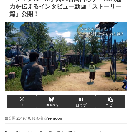
力を伝えるインタビュー動画「ストーリー
篇」公開！
X
Bluesky
はてブ
コピー
📅
2019.10.18
✍️
remoon
公開:
著者: