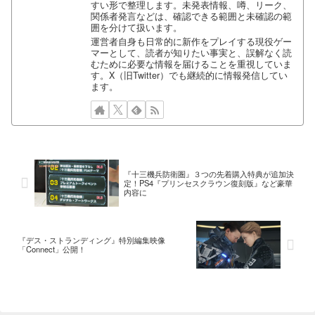
すい形で整理します。未発表情報、噂、リーク、
関係者発言などは、確認できる範囲と未確認の範
囲を分けて扱います。
運営者自身も日常的に新作をプレイする現役ゲー
マーとして、読者が知りたい事実と、誤解なく読
むために必要な情報を届けることを重視していま
す。X（旧Twitter）でも継続的に情報発信してい
ます。
『十三機兵防衛圏』３つの先着購入特典が追加決
定！PS4『プリンセスクラウン復刻版』など豪華
内容に
『デス・ストランディング』特別編集映像
「Connect」公開！