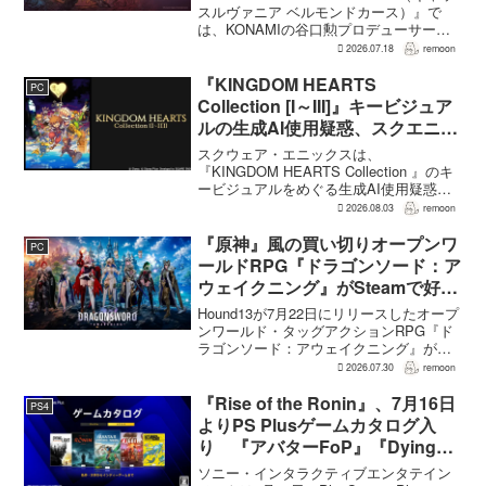
スルヴァニア ベルモンドカース）』で
は、KONAMIの谷口勲プロデューサー
が、レベルアップを含むRPG的システム
2026.07.18
remoon
を開発当初から入れるよう求めていた。
何度も挑戦すれば先へ進める...
『KINGDOM HEARTS
PC
Collection [I～III]』キービジュア
ルの生成AI使用疑惑、スクエニが
否定――不自然な描写は「人為的
スクウェア・エニックスは、
ミス」
『KINGDOM HEARTS Collection 』のキ
ービジュアルをめぐる生成AI使用疑惑に
ついて、問題となったアセットは開発チ
2026.08.03
remoon
ームが生成AIを使わず制作したもので、
不自然な箇所は「人為的ミス」によるも
『原神』風の買い切りオープンワ
PC
のだと...
ールドRPG『ドラゴンソード：ア
ウェイクニング』がSteamで好発
進。価格3,480円、レビュー5,000
Hound13が7月22日にリリースしたオープ
件超で約90％好評
ンワールド・タッグアクションRPG『ド
ラゴンソード：アウェイクニング』が、
Steamで好調なスタートを切った。7月30
2026.07.30
remoon
日の確認時点で、全言語・全購入形態の
ユーザーレビューは5,710件に達し、う...
『Rise of the Ronin』、7月16日
PS4
よりPS Plusゲームカタログ入
り 『アバターFoP』『Dying
Light』なども順次配信
ソニー・インタラクティブエンタテイン