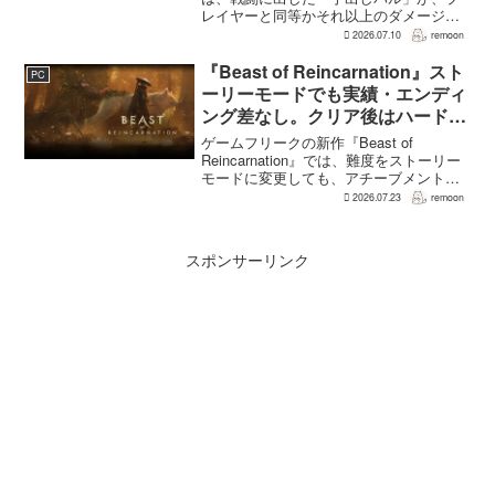
レイヤーと同等かそれ以上のダメージを
敵に与えられるようになった。ほぼすべ
2026.07.10
remoon
てのアクティブスキルを対象に、威力や
挙動、クールダウン時間、使いやすさが
『Beast of Reincarnation』スト
PC
見直され...
ーリーモードでも実績・エンディ
ング差なし。クリア後はハード超
えのNEW GAME+も
ゲームフリークの新作『Beast of
Reincarnation』では、難度をストーリー
モードに変更しても、アチーブメントや
収集要素、エンディングに違いはない。
2026.07.23
remoon
クリア後には、ハードモードを上回る高
難度のNEW GAME+も用意されてい
る。...
スポンサーリンク