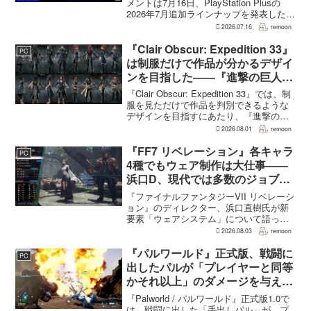
メントは7月16日、PlayStation Plusの
2026年7月追加ラインナップを発表した。
幕末の日本を舞台とするTeam NINJAのオ
2026.07.16
remoon
ープンワールドアクションRPG『Rise of
the Ron...
『Clair Obscur: Expedition 33』
PC
は制服だけで作品が分かるデザイ
ンを目指した――『進撃の巨人』
の制服と『BLEACH』のキャラ
『Clair Obscur: Expedition 33』では、制
造形が影響
服を見ただけで作品を判別できるような
デザインを目指すにあたり、『進撃の巨
人』を参考にしたという。あわせて、キ
2026.08.01
remoon
ャラクター造形は『BLEACH』のシンプ
ルで印象に残るデザインから...
『FF7 リベレーション』各キャラ
PC
4種でもウェア制作は大仕事――
浜口D、現代では多数のジョブを
1作に盛り込むのは極めて困難と
『ファイナルファンタジーVII リベレーシ
説明
ョン』のディレクター、浜口直樹氏が新
要素「ウェアシステム」について語っ
た。本作では8人のパーティキャラクター
2026.08.03
remoon
それぞれに4種類のウェアが用意される
が、キャラクター数が多いため、作業量
『パルワールド』正式版、戦闘に
PC
はかなりのものにな...
出したパルが「プレイヤーと同等
かそれ以上」のダメージを与えら
れるように
『Palworld / パルワールド』正式版1.0で
は、戦闘に出した「手出しパル」が、プ