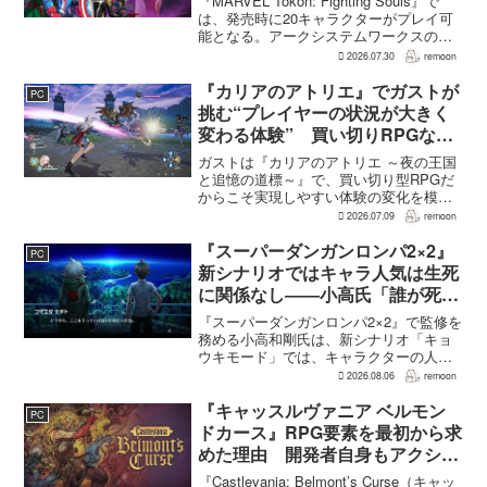
『MARVEL Tōkon: Fighting Souls』で
は、発売時に20キャラクターがプレイ可
能となる。アークシステムワークスの山
中丈嗣プロデューサーは、この人数につ
2026.07.30
remoon
いて、予算とスケジュールを考慮した結
果だと説明。そのうえで、同社らし...
『カリアのアトリエ』でガストが
PC
挑む“プレイヤーの状況が大きく
変わる体験” 買い切りRPGなら
ではの変化とは
ガストは『カリアのアトリエ ～夜の王国
と追憶の道標～』で、買い切り型RPGだ
からこそ実現しやすい体験の変化を模索
している。大型の運営型ゲームが継続的
2026.07.09
remoon
に新キャラクターを投入できる時代のな
かで、同社はキャラクターやビジュアル
『スーパーダンガンロンパ2×2』
PC
の魅力だけでなく、ゲ...
新シナリオではキャラ人気は生死
に関係なし――小高氏「誰が死ん
でもヘイトメールは送らないで」
『スーパーダンガンロンパ2×2』で監修を
務める小高和剛氏は、新シナリオ「キョ
ウキモード」では、キャラクターの人気
にかかわらず退場させるとRPG Siteのイ
2026.08.06
remoon
ンタビューで語った。事件や出来事が原
作と変わることで、これまで見られなか
『キャッスルヴァニア ベルモン
PC
った一面がよ...
ドカース』RPG要素を最初から求
めた理由 開発者自身もアクショ
ンのつらさを実感
『Castlevania: Belmont’s Curse（キャッ