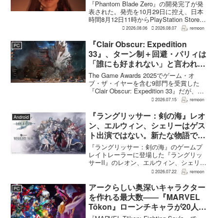
『Phantom Blade Zero』の開発完了が発
表された。発売を10月29日に控え、日本
時間8月12日11時からPlayStation Store、
Steam、Epic Games Storeで予約受付が
2026.08.06
2026.08.07
remoon
始まる。同時に公開される新トレ...
『Clair Obscur: Expedition
PC
33』、ターン制＋回避・パリィは
「誰にも好まれない」と言われて
いた 開発陣は実際に遊んだ面白
The Game Awards 2025でゲーム・オ
さを優先
ブ・ザ・イヤーを含む9部門を受賞した
『Clair Obscur: Expedition 33』だが、タ
ーン制バトルに回避やパリィを組み合わ
2026.07.15
remoon
せる設計は、発売前に「誰にも好まれな
い」と何度も言...
『ラングリッサー：剣の海』レオ
Android
ン、エルウィン、シェリーはゲス
ト出演ではない。新たな物語で重
要な役割を担う
『ラングリッサー：剣の海』のゲームプ
レイトレーラーに登場した『ラングリッ
サーII』のレオン、エルウィン、シェリー
は、単なるファンサービスやゲスト出演
2026.07.22
remoon
にとどまらず、新たな物語で重要な役割
を担う。ファミ通のメールインタビュー
アークらしい奥深いキャラクター
PC
で本作のプロデューサ...
を作れる最大数――『MARVEL
Tōkon』ローンチキャラが20人に
なった理由