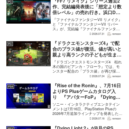
『FF7 リメイク』シリーズ過去2
PC
作、完結編発表後に「想定より数
倍レベル」の売れ行き。浜口Dが
明かす
『ファイナルファンタジーVII リメイク』
と『ファイナルファンタジーVII リバー
ス』が、完結編『ファイナルファンタジ
ーVII リベレーション』の発表後、「我々
2026.07.31
remoon
の想定よりも、数倍レベル」で売れてい
ると、シリーズディレクターの浜口直樹
『ドラクエモンスターズ4』で配
PC
氏がAU...
合のプラス値が復活。値が高いと
親より高ランクの子どもが生まれ
ることも
『ドラゴンクエストモンスターズ4 枯れ
木の国のビアンカ・フローラ』では、モ
ンスター配合の「プラス値」が再び採用
される。配合を繰り返すことで数値が増
2026.07.24
remoon
え、大きいほどモンスターのパラメータ
が高くなる補正がかかる。前作『ドラゴ
『Rise of the Ronin』、7月16日
PS4
ンクエストモンスターズ...
よりPS Plusゲームカタログ入
り 『アバターFoP』『Dying
Light』なども順次配信
ソニー・インタラクティブエンタテイン
メントは7月16日、PlayStation Plusの
2026年7月追加ラインナップを発表した。
幕末の日本を舞台とするTeam NINJAのオ
2026.07.16
remoon
ープンワールドアクションRPG『Rise of
the Ron...
『Dying Light 2』が8月のPS
PS4