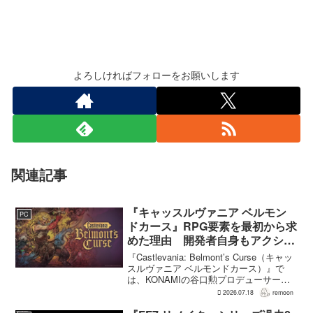
よろしければフォローをお願いします
関連記事
『キャッスルヴァニア ベルモン
PC
ドカース』RPG要素を最初から求
めた理由 開発者自身もアクショ
ンのつらさを実感
『Castlevania: Belmont’s Curse（キャッ
スルヴァニア ベルモンドカース）』で
は、KONAMIの谷口勲プロデューサー
が、レベルアップを含むRPG的システム
2026.07.18
remoon
を開発当初から入れるよう求めていた。
何度も挑戦すれば先へ進める...