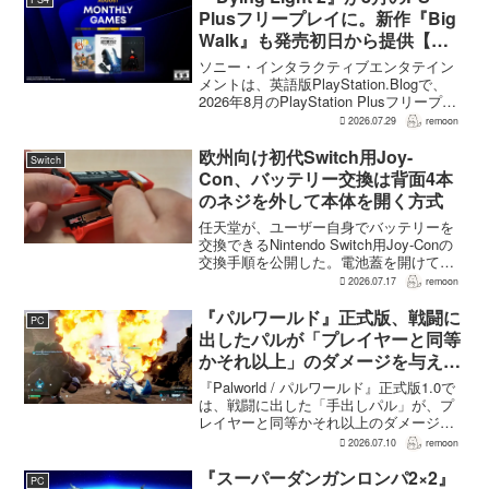
Plusフリープレイに。新作『Big
Walk』も発売初日から提供【海
外発表】
ソニー・インタラクティブエンタテイン
メントは、英語版PlayStation.Blogで、
2026年8月のPlayStation Plusフリープレ
イとして『Dying Light 2 Stay Human:
2026.07.29
remoon
Reloaded Edition...
欧州向け初代Switch用Joy-
Switch
Con、バッテリー交換は背面4本
のネジを外して本体を開く方式
任天堂が、ユーザー自身でバッテリーを
交換できるNintendo Switch用Joy-Conの
交換手順を公開した。電池蓋を開けて入
れ替える方式ではなく、背面のネジ4本を
2026.07.17
remoon
外して本体を開き、内部のバッテリーと
ケーブルを取り外す必要がある。この
『パルワールド』正式版、戦闘に
PC
改...
出したパルが「プレイヤーと同等
かそれ以上」のダメージを与えら
れるように
『Palworld / パルワールド』正式版1.0で
は、戦闘に出した「手出しパル」が、プ
レイヤーと同等かそれ以上のダメージを
敵に与えられるようになった。ほぼすべ
2026.07.10
remoon
てのアクティブスキルを対象に、威力や
挙動、クールダウン時間、使いやすさが
『スーパーダンガンロンパ2×2』
PC