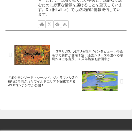
マーとして、読者が知りたい事実と、誤解なく読
むために必要な情報を届けることを重視していま
す。X（旧Twitter）でも継続的に情報発信してい
ます。
『ロマサガ3』河津D＆市川Pインタビュー：今後
もサガ新作が登場予定！過去シリーズを遊べる環
境作りにも言及。30周年施策も計画中か
『ポケモンソード・シールド』ジオラマとCGで
精巧に再現されたワイルドエリアを探索できる
WEBコンテンツが公開！