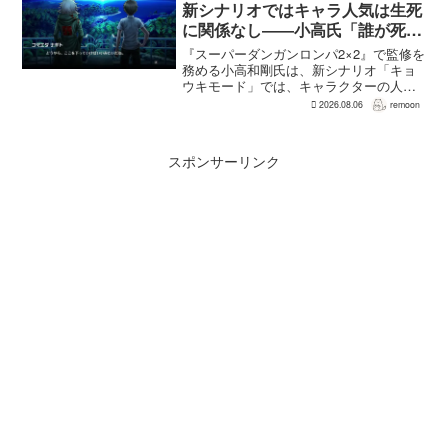
見直され...
新シナリオではキャラ人気は生死
に関係なし――小高氏「誰が死ん
でもヘイトメールは送らないで」
『スーパーダンガンロンパ2×2』で監修を
務める小高和剛氏は、新シナリオ「キョ
ウキモード」では、キャラクターの人気
にかかわらず退場させるとRPG Siteのイ
2026.08.06
remoon
ンタビューで語った。事件や出来事が原
作と変わることで、これまで見られなか
った一面がよ...
スポンサーリンク