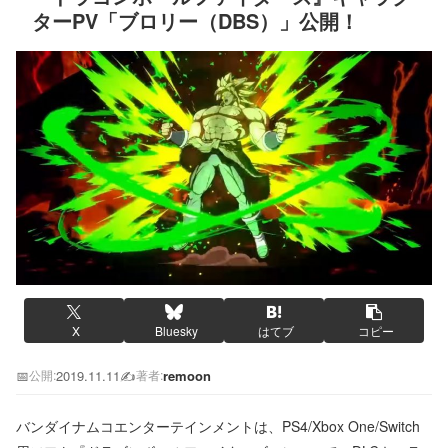
ターPV「ブロリー（DBS）」公開！
X
Bluesky
はてブ
コピー
📅
2019.11.11
✍️
remoon
公開:
著者:
バンダイナムコエンターテインメントは、PS4/Xbox One/Switch