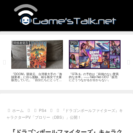
関係者発言
PS5
関
フィー
『DOOM』開発元、台湾最大手の「海
『GTA 6』の予約は「前例のない驚異
『オ
イド
賊業者」に自ら接触、箱を格安で大量
的な水準」――Take-Two CEO「販売
は「
ブレ
販売していた。「自分たちにとっては
にどうつながるか分からない」
長、
流通だった」
い」
ホーム
PS4
『ドラゴンボールファイターズ』キ
ャラクターPV「ブロリー（DBS）」公開！
『ドラゴンボールファイターズ』キャラク