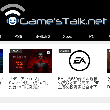
向
PS5
Switch 2
Xbox
PC
Switch 2
企業動向
ン
『ディアブロ IV』
EA、約550億ドル規模
は
Switch 2版、9月15日ま
の買収が正式完了 PIF
『
係
たは18日に発売か
主導の投資家連合傘下で
R
死
――billbil-kun氏が価
非公開企業に
送
格・販売形態も独自入手