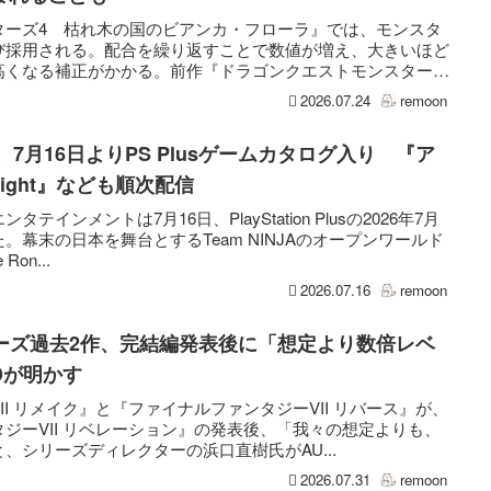
ターズ4 枯れ木の国のビアンカ・フローラ』では、モンスタ
び採用される。配合を繰り返すことで数値が増え、大きいほど
高くなる補正がかかる。前作『ドラゴンクエストモンスター
2026.07.24
remoon
onin』、7月16日よりPS Plusゲームカタログ入り 『ア
 Light』なども順次配信
インメントは7月16日、PlayStation Plusの2026年7月
幕末の日本を舞台とするTeam NINJAのオープンワールド
Ron...
2026.07.16
remoon
リーズ過去2作、完結編発表後に「想定より数倍レベ
Dが明かす
I リメイク』と『ファイナルファンタジーVII リバース』が、
ジーVII リベレーション』の発表後、「我々の想定よりも、
、シリーズディレクターの浜口直樹氏がAU...
2026.07.31
remoon