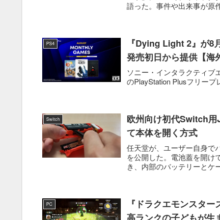
語った。事件や出来事が原作
『Dying Light 2』
PS4
発売初日から提供【海
ソニー・インタラクティブエンタテ
のPlayStation Plusフリープレイ
欧州向け初代Switch
Switch
て本体を開く方式
任天堂が、ユーザー自身でバッテリ
を公開した。電池蓋を開け
き、内部のバッテリーとケー
『ドラクエモンスター
PC
高ランクの子どもが生