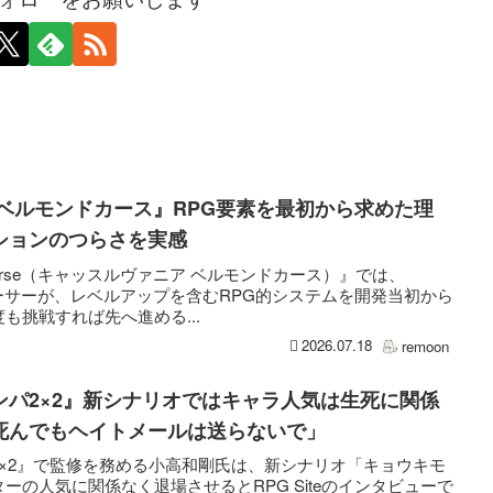
ベルモンドカース』RPG要素を最初から求めた理
ションのつらさを実感
ont’s Curse（キャッスルヴァニア ベルモンドカース）』では、
ューサーが、レベルアップを含むRPG的システムを開発当初から
も挑戦すれば先へ進める...
2026.07.18
remoon
ンパ2×2』新シナリオではキャラ人気は生死に関係
死んでもヘイトメールは送らないで」
×2』で監修を務める小高和剛氏は、新シナリオ「キョウキモ
ーの人気に関係なく退場させるとRPG Siteのインタビューで