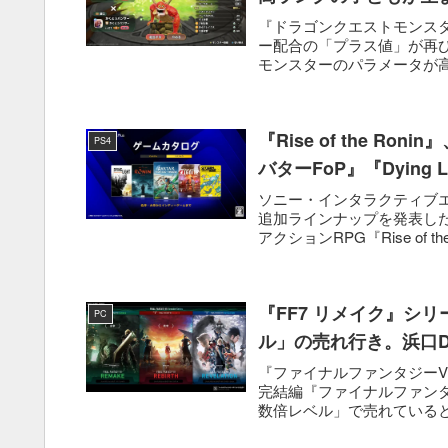
『ドラゴンクエストモンス
ー配合の「プラス値」が再
モンスターのパラメータが
ズ...
『Rise of the R
PS4
バターFoP』『Dying
ソニー・インタラクティブエンタテ
追加ラインナップを発表した。
アクションRPG『Rise of the 
『FF7 リメイク』シ
PC
ル」の売れ行き。浜口
『ファイナルファンタジーVI
完結編『ファイナルファンタ
数倍レベル」で売れていると