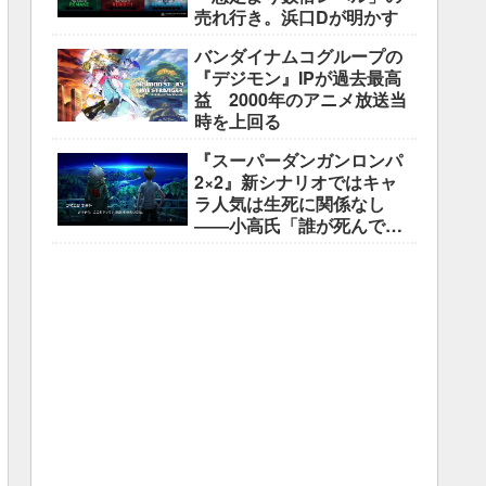
売れ行き。浜口Dが明かす
バンダイナムコグループの
『デジモン』IPが過去最高
益 2000年のアニメ放送当
時を上回る
『スーパーダンガンロンパ
2×2』新シナリオではキャ
ラ人気は生死に関係なし
――小高氏「誰が死んでも
ヘイトメールは送らない
で」