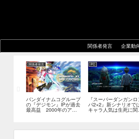
関係者発言
企業動
関係者発言
PC
バンダイナムコグループ
『スーパーダンガンロ
3』開発
の『デジモン』IPが過去
パ2×2』新シナリオで
版の実現方
最高益 2000年のアニ
キャラ人気は生死に関
関心。移
メ放送当時を上回る
なし――小高氏「誰が
術的課題
んでもヘイトメールは
らないで」