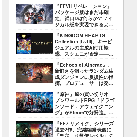
好評も、後半の“ボス再戦続
『FFVII リベレーション』
き”には不満
パッケージ版はまだ未確
定。浜口Dは何らかのフィ
ジカル版を実現できるよう
調整中
『KINGDOM HEARTS
Collection [I～III]』キービ
ジュアルの生成AI使用疑
惑、スクエニが否定――不
自然な描写は「人為的ミ
『Echoes of Aincrad』、
ス」
新鮮さを狙ったランダム生
成ダンジョンに反復性の指
摘。プロデューサーは発売
前に採用理由を説明
『原神』風の買い切りオー
プンワールドRPG『ドラゴ
ンソード：アウェイクニン
グ』がSteamで好発進。価
格3,480円、レビュー5,000
『FF7 リメイク』シリーズ
件超で約90％好評
過去2作、完結編発表後に
「想定より数倍レベル」の