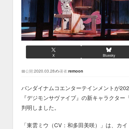
X
Bluesky
📅
2020.03.28
✍️
remoon
公開:
著者:
バンダイナムコエンターテインメントが2020
『デジモンサヴァイブ』の新キャラクター
判明しました。
「東雲ミウ（CV：和多田美咲）」は、カイ