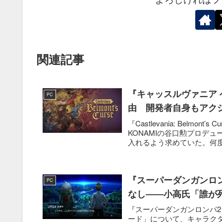
関連記事
『キャッスルヴァニア 
PC
由 開発者自身もアク
『Castlevania: Belm
KONAMIの谷口勲プロデ
入れるよう求めていた。何度
『スーパーダンガンロ
PC
なし――小高氏「誰が
『スーパーダンガンロンパ2
ード」について、キャラクタ