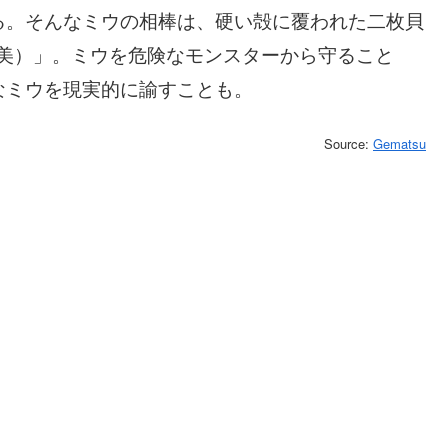
る。そんなミウの相棒は、硬い殻に覆われた二枚貝
麻美）」。ミウを危険なモンスターから守ること
なミウを現実的に諭すことも。
Source:
Gematsu