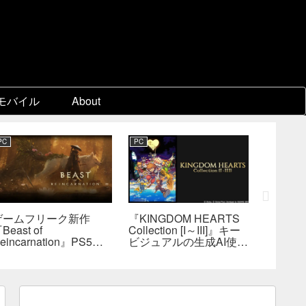
モバイル
About
PC
PC
PC
ゲームフリーク新作
『KINGDOM HEARTS
『FF7
Beast of
Collection [I～III]』キー
ン』各
eincarnation』PS5版
ビジュアルの生成AI使用
ェア制
メタスコア73点。連携
疑惑、スクエニが否定
口D、
戦闘は好評も、後半
――不自然な描写は「人
ョブを
の“ボス再戦続き”には不
為的ミス」
は極め
満