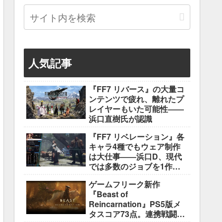
人気記事
『FF7 リバース』の大量コ
ンテンツで疲れ、離れたプ
レイヤーもいた可能性――
浜口直樹氏が認識
『FF7 リベレーション』各
キャラ4種でもウェア制作
は大仕事――浜口D、現代
では多数のジョブを1作に
盛り込むのは極めて困難と
ゲームフリーク新作
説明
『Beast of
Reincarnation』PS5版メ
タスコア73点。連携戦闘は