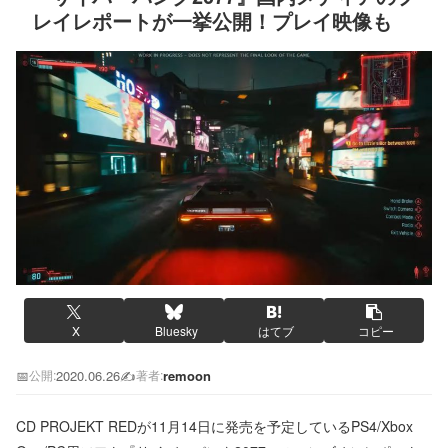
レイレポートが一挙公開！プレイ映像も
X
Bluesky
はてブ
コピー
📅
2020.06.26
✍️
remoon
公開:
著者:
CD PROJEKT REDが11月14日に発売を予定しているPS4/Xbox