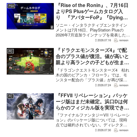
ると、シリーズディレクターの浜口直樹
『Rise of the Ronin』、7月16日
PS4
氏がAU...
よりPS Plusゲームカタログ入
り 『アバターFoP』『Dying
Light』なども順次配信
ソニー・インタラクティブエンタテイン
メントは7月16日、PlayStation Plusの
2026年7月追加ラインナップを発表した。
幕末の日本を舞台とするTeam NINJAのオ
2026.07.16
remoon
ープンワールドアクションRPG『Rise of
the Ron...
『ドラクエモンスターズ4』で配
PC
合のプラス値が復活。値が高いと
親より高ランクの子どもが生まれ
ることも
『ドラゴンクエストモンスターズ4 枯れ
木の国のビアンカ・フローラ』では、モ
ンスター配合の「プラス値」が再び採用
される。配合を繰り返すことで数値が増
2026.07.24
remoon
え、大きいほどモンスターのパラメータ
が高くなる補正がかかる。前作『ドラゴ
『FFVII リベレーション』パッケ
PC
ンクエストモンスターズ...
ージ版はまだ未確定。浜口Dは何
らかのフィジカル版を実現できる
よう調整中
『ファイナルファンタジーVII リベレーシ
ョン』のパッケージ版については、現時
点では確約されていない。ディレクター
の浜口直樹氏によると、具体的な商品ラ
2026.07.30
remoon
インナップは社内で協議中で、何らかの