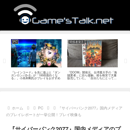
PC
関係者発言
PS
狙っ
『レインコード』を先に遊ぶと『ダン
『DOOM』開発元、台湾最大手の「海
『G
性の
ガンロンパ2×2』が「100倍面白くな
賊業者」に自ら接触、箱を格安で大量
的な
採用
る」。小高和剛氏がプレイをおすすめ
販売していた。「自分たちにとっては
にど
流通だった」
ホーム
PC
『サイバーパンク2077』国内メディア
のプレイレポートが一挙公開！プレイ映像も
『サイバーパンク2077』国内メディアのプ