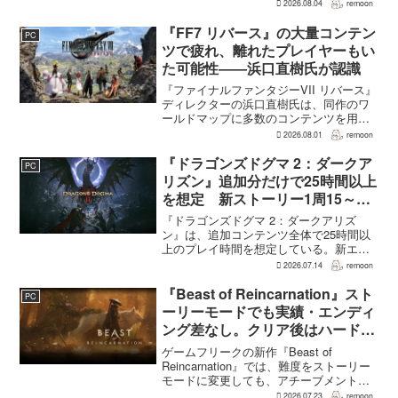
された。PS5版のメタスコアは73。採点
2026.08.04
remoon
された49件のうち25件が好評、24件が賛
否両論で、不評に分類されたレビュ...
『FF7 リバース』の大量コンテン
PC
ツで疲れ、離れたプレイヤーもい
た可能性――浜口直樹氏が認識
『ファイナルファンタジーVII リバース』
ディレクターの浜口直樹氏は、同作のワ
ールドマップに多数のコンテンツを用意
したことで、一部のプレイヤーが疲れを
2026.08.01
remoon
感じたり、ゲームから離れたりした可能
性があるとの認識を示した。
『ドラゴンズドグマ 2：ダークア
PC
GamesRadar+のイン...
リズン』追加分だけで25時間以上
を想定 新ストーリー1周15～20
時間、12種ダンジョンは各30分
『ドラゴンズドグマ 2：ダークアリズ
～1時間
ン』は、追加コンテンツ全体で25時間以
上のプレイ時間を想定している。新エリ
ア「ノルガン」で展開されるメインシナ
2026.07.14
remoon
リオは1周15～20時間、本編フィールドに
追加される12種類のユニークダンジョン
『Beast of Reincarnation』スト
PC
「忘れられた試...
ーリーモードでも実績・エンディ
ング差なし。クリア後はハード超
えのNEW GAME+も
ゲームフリークの新作『Beast of
Reincarnation』では、難度をストーリー
モードに変更しても、アチーブメントや
収集要素、エンディングに違いはない。
2026.07.23
remoon