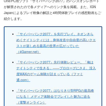
One/PC用ソフト『サイバーパンク2077』のハンズオンレポート
が解禁されたので各メディアへのリンク集を掲載。また、IGN
Japanによるプレイ映像の解説と4時間体験プレイの感想動画もご
紹介します。
「サイバーパンク2077」を先行プレイ。ネオンきら
めくナイトシティには，身体改造や自由度の高いクエ
ストが楽しめる最高の世界が広がっていた
（4Gamer.net）
『サイバーパンク2077』先行体験レビュー。「俺は
ナイトシティで生きる」――プロローグにさえ、没入
度MAXのゲーム体験が詰まっている（ファミ
通.com）
『サイバーパンク2077』はなりきり型RPGの最高峰
になる！ メディア体験会でプレイした魅力に迫る
（電撃オンライン）