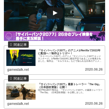
『サイバーパンク2077』のアニメがNetflixで2022年
に配信へ！制作はトリガー！
『サイバーパンク2077』のアニメ『サイバーパンク2077 エッジ
ランナーズ』がNetflixで2022年に配信予定であることが発表され
ました。制作は、『キルラキル』などで知られる日本のアニメス
タジオTrigger（トリガー）。同社は最強の...
2020.06.26
gamestalk.net
『サイバーパンク2077』最新トレーラー「The Gig」
（日本語吹替版）公開！
CD PROJEKT REDは、『サイバーパンク2077』の最新トレーラー
「The Gig」（日本語吹替版）を公開しました。
2020.06.26
gamestalk.net