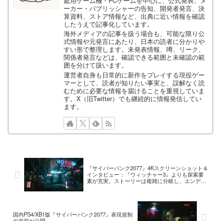
庭用ゲーム機・PCゲームを中心に、公式発表、メ
ーカー・パブリッシャーの告知、開発者発言、決
算資料、ストア情報など、出典に近い情報を確認
したうえで記事化しています。
海外メディアの記事を扱う場合も、可能な限り公
式情報や元発言にあたり、日本の読者に分かりや
すい形で整理します。未発表情報、噂、リーク、
関係者発言などは、確認できる範囲と未確認の範
囲を分けて扱います。
運営者自身も日常的に新作をプレイする現役ゲー
マーとして、読者が知りたい事実と、誤解なく読
むために必要な情報を届けることを重視していま
す。X（旧Twitter）でも継続的に情報発信してい
ます。
『サイバーパンク2077』4Kスクリーンショット＆
インタビュー：『ウィッチャー3』よりも探索要
素が充実。ストーリーは複雑に分岐し、エンディ
ング数も比較にならないほど増加
国内PS4/XB1版『サイバーパンク2077』表現規制
の内容が公開