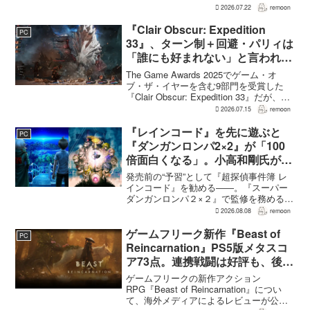
は、単なるファンサービスやゲスト出演
2026.07.22
remoon
にとどまらず、新たな物語で重要な役割
を担う。ファミ通のメールインタビュー
『Clair Obscur: Expedition
PC
で本作のプロデューサ...
33』、ターン制＋回避・パリィは
「誰にも好まれない」と言われて
いた 開発陣は実際に遊んだ面白
The Game Awards 2025でゲーム・オ
さを優先
ブ・ザ・イヤーを含む9部門を受賞した
『Clair Obscur: Expedition 33』だが、タ
ーン制バトルに回避やパリィを組み合わ
2026.07.15
remoon
せる設計は、発売前に「誰にも好まれな
い」と何度も言...
『レインコード』を先に遊ぶと
PC
『ダンガンロンパ2×2』が「100
倍面白くなる」。小高和剛氏がプ
レイをおすすめ
発売前の“予習”として『超探偵事件簿 レ
インコード』を勧める――。『スーパー
ダンガンロンパ２×２』で監修を務める小
高和剛氏が、そんなメッセージをファン
2026.08.08
remoon
に向けて送った。Noisy Pixelのインタビ
ューでの発言で、小高氏は「先に『レイ
ゲームフリーク新作『Beast of
PC
ンコー...
Reincarnation』PS5版メタスコ
ア73点。連携戦闘は好評も、後半
の“ボス再戦続き”には不満
ゲームフリークの新作アクション
RPG『Beast of Reincarnation』につい
て、海外メディアによるレビューが公開