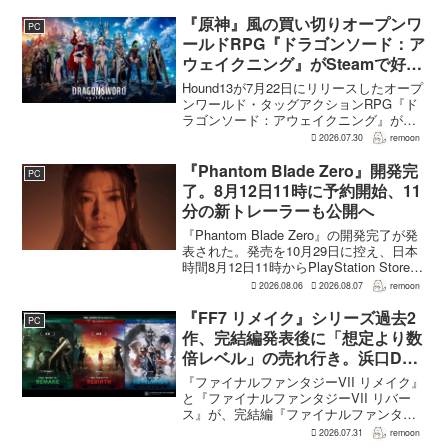
Reloaded Edition...
『原神』風の買い切りオープンワ
PC
ールドRPG『ドラゴンソード：ア
ウェイクニング』がSteamで好発
進。価格3,480円、レビュー5,000
Hound13が7月22日にリリースしたオープ
件超で約90％好評
ンワールド・タッグアクションRPG『ド
ラゴンソード：アウェイクニング』が、
Steamで好調なスタートを切った。7月30
2026.07.30
remoon
日の確認時点で、全言語・全購入形態の
ユーザーレビューは5,710件に達し、う...
『Phantom Blade Zero』開発完
PC
了。8月12日11時に予約開始、11
分の新トレーラーも公開へ
『Phantom Blade Zero』の開発完了が発
表された。発売を10月29日に控え、日本
時間8月12日11時からPlayStation Store、
Steam、Epic Games Storeで予約受付が
2026.08.06
2026.08.07
remoon
始まる。同時に公開される新トレ...
『FF7 リメイク』シリーズ過去2
PC
作、完結編発表後に「想定より数
倍レベル」の売れ行き。浜口Dが
明かす
『ファイナルファンタジーVII リメイク』
と『ファイナルファンタジーVII リバー
ス』が、完結編『ファイナルファンタジ
ーVII リベレーション』の発表後、「我々
2026.07.31
remoon
の想定よりも、数倍レベル」で売れてい