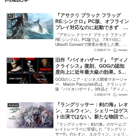
『アサクリ ブラック フラッグ
PC
RE:シンクロ』PC版、オフライン
プレイ対応なのに起動できず
Ubisoft Connect障害時に報告相
『アサシン クリード ブラック フラッグ
次ぐ
RE:シンクロ』PC版では、7月11日に
Ubisoft Connectで障害が発生した際、ゲ
ームを起動できないとの報告が相次い
2026.07.13
remoon
だ。オフライン起動を選んでもプレイで
きなかったという投稿もあり、影響は
旧作『バイオハザード』『ディノ
PC
全...
クライシス』復刻、GOGの認知
度向上に近年最大級の効果。5作
品は90％超の肯定的評価
GOGのシニア・ビジネス開発マネージャ
ー、Marcin Paczyński氏は、クラシック
版『バイオハザード』3作品と『ディノク
ライシス』2作品の復刻が、近年のGOG
2026.07.19
remoon
において、ほかのほとんどのリリース以
上に認知度向上へ貢献したと語った。現
『ラングリッサー：剣の海』レオ
Android
在...
ン、エルウィン、シェリーはゲス
ト出演ではない。新たな物語で重
要な役割を担う
『ラングリッサー：剣の海』のゲームプ
レイトレーラーに登場した『ラングリッ
サーII』のレオン、エルウィン、シェリー