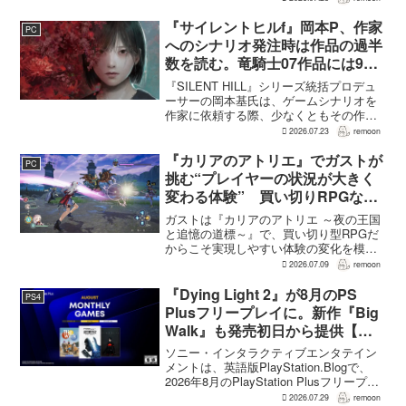
クリア後には、ハードモードを上回る高
難度のNEW GAME+も用意されてい
『サイレントヒルf』岡本P、作家
PC
る。...
へのシナリオ発注時は作品の過半
数を読む。竜騎士07作品には9割
以上目を通す
『SILENT HILL』シリーズ統括プロデュ
ーサーの岡本基氏は、ゲームシナリオを
作家に依頼する際、少なくともその作家
の作品の過半数に目を通すという。作家
2026.07.23
remoon
への敬意に加え、得意・不得意を把握し
たうえで物語を任せるためだ。電ファミ
『カリアのアトリエ』でガストが
PC
ニコゲーマーが...
挑む“プレイヤーの状況が大きく
変わる体験” 買い切りRPGなら
ではの変化とは
ガストは『カリアのアトリエ ～夜の王国
と追憶の道標～』で、買い切り型RPGだ
からこそ実現しやすい体験の変化を模索
している。大型の運営型ゲームが継続的
2026.07.09
remoon
に新キャラクターを投入できる時代のな
かで、同社はキャラクターやビジュアル
『Dying Light 2』が8月のPS
PS4
の魅力だけでなく、ゲ...
Plusフリープレイに。新作『Big
Walk』も発売初日から提供【海
外発表】
ソニー・インタラクティブエンタテイン
メントは、英語版PlayStation.Blogで、
2026年8月のPlayStation Plusフリープレ
イとして『Dying Light 2 Stay Human:
2026.07.29
remoon