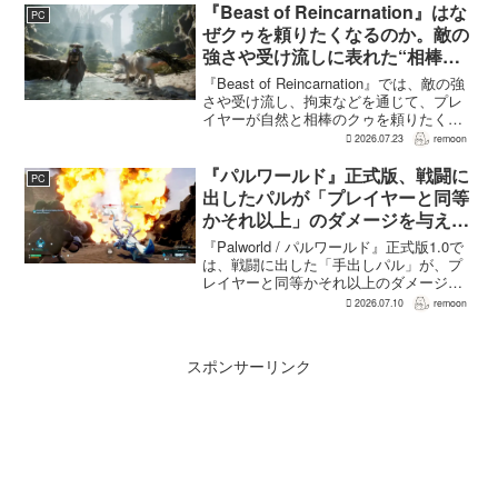
フィジカル版を実現できるよう調整を進
『Beast of Reincarnation』はな
PC
めているという。G...
ぜクゥを頼りたくなるのか。敵の
強さや受け流しに表れた“相棒と
の共闘”設計
『Beast of Reincarnation』では、敵の強
さや受け流し、拘束などを通じて、プレ
イヤーが自然と相棒のクゥを頼りたくな
る戦闘が設計されている。そうした設計
2026.07.23
remoon
意図について、本作でディレクター兼シ
ナリオライターを務めるゲームフリー
『パルワールド』正式版、戦闘に
PC
ク...
出したパルが「プレイヤーと同等
かそれ以上」のダメージを与えら
れるように
『Palworld / パルワールド』正式版1.0で
は、戦闘に出した「手出しパル」が、プ
レイヤーと同等かそれ以上のダメージを
敵に与えられるようになった。ほぼすべ
2026.07.10
remoon
てのアクティブスキルを対象に、威力や
挙動、クールダウン時間、使いやすさが
見直され...
スポンサーリンク