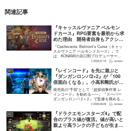
関連記事
『キャッスルヴァニア ベルモン
PC
ドカース』RPG要素を最初から求
めた理由 開発者自身もアクショ
ンのつらさを実感
『Castlevania: Belmont’s Curse（キャッ
スルヴァニア ベルモンドカース）』で
は、KONAMIの谷口勲プロデューサー
が、レベルアップを含むRPG的システム
2026.07.18
remoon
を開発当初から入れるよう求めていた。
何度も挑戦すれば先へ進める...
『レインコード』を先に遊ぶと
PC
『ダンガンロンパ2×2』が「100
倍面白くなる」。小高和剛氏がプ
レイをおすすめ
発売前の“予習”として『超探偵事件簿 レ
インコード』を勧める――。『スーパー
ダンガンロンパ２×２』で監修を務める小
高和剛氏が、そんなメッセージをファン
2026.08.08
remoon
に向けて送った。Noisy Pixelのインタビ
ューでの発言で、小高氏は「先に『レイ
『ドラクエモンスターズ4』で配
PC
ンコー...
合のプラス値が復活。値が高いと
親より高ランクの子どもが生まれ
ることも