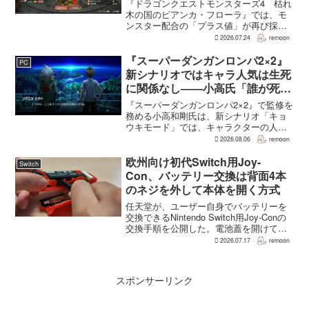
『ドラゴンクエストモンスターズ4 枯れ
木の国のビアンカ・フローラ』では、モ
ンスター配合の「プラス値」が再び採用
される。配合を繰り返すことで数値が増
2026.07.24
remoon
え、大きいほどモンスターのパラメータ
が高くなる補正がかかる。前作『ドラゴ
『スーパーダンガンロンパ2×2』
PC
ンクエストモンスターズ...
新シナリオではキャラ人気は生死
に関係なし――小高氏「誰が死ん
でもヘイトメールは送らないで」
『スーパーダンガンロンパ2×2』で監修を
務める小高和剛氏は、新シナリオ「キョ
ウキモード」では、キャラクターの人気
にかかわらず退場させるとRPG Siteのイ
2026.08.06
remoon
ンタビューで語った。事件や出来事が原
作と変わることで、これまで見られなか
欧州向け初代Switch用Joy-
Switch
った一面がよ...
Con、バッテリー交換は背面4本
のネジを外して本体を開く方式
任天堂が、ユーザー自身でバッテリーを
交換できるNintendo Switch用Joy-Conの
交換手順を公開した。電池蓋を開けて入
れ替える方式ではなく、背面のネジ4本を
2026.07.17
remoon
外して本体を開き、内部のバッテリーと
ケーブルを取り外す必要がある。この
改...
スポンサーリンク