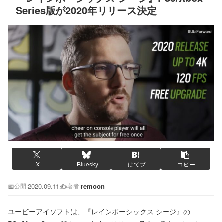
Series版が2020年リリース決定
X
Bluesky
はてブ
コピー
📅
2020.09.11
✍️
remoon
公開:
著者:
ユービーアイソフトは、『レインボーシックス シージ』の