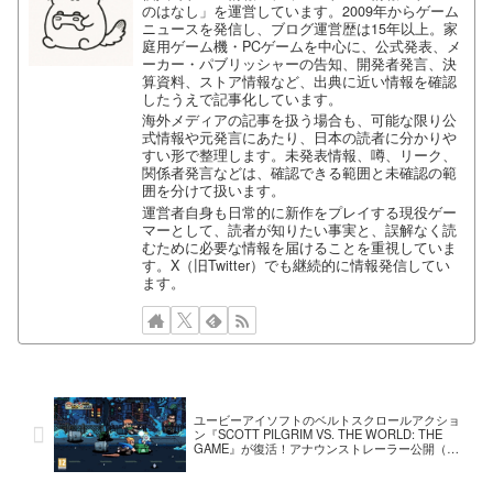
のはなし」を運営しています。2009年からゲーム
ニュースを発信し、ブログ運営歴は15年以上。家
庭用ゲーム機・PCゲームを中心に、公式発表、メ
ーカー・パブリッシャーの告知、開発者発言、決
算資料、ストア情報など、出典に近い情報を確認
したうえで記事化しています。
海外メディアの記事を扱う場合も、可能な限り公
式情報や元発言にあたり、日本の読者に分かりや
すい形で整理します。未発表情報、噂、リーク、
関係者発言などは、確認できる範囲と未確認の範
囲を分けて扱います。
運営者自身も日常的に新作をプレイする現役ゲー
マーとして、読者が知りたい事実と、誤解なく読
むために必要な情報を届けることを重視していま
す。X（旧Twitter）でも継続的に情報発信してい
ます。
ユービーアイソフトのベルトスクロールアクショ
ン『SCOTT PILGRIM VS. THE WORLD: THE
GAME』が復活！アナウンストレーラー公開（※
更新）