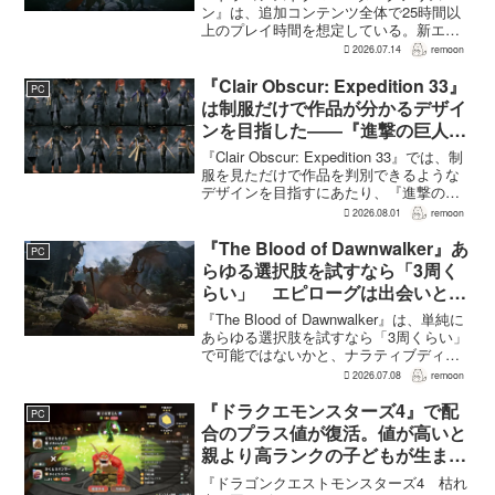
～1時間
ン』は、追加コンテンツ全体で25時間以
上のプレイ時間を想定している。新エリ
ア「ノルガン」で展開されるメインシナ
2026.07.14
remoon
リオは1周15～20時間、本編フィールドに
追加される12種類のユニークダンジョン
『Clair Obscur: Expedition 33』
PC
「忘れられた試...
は制服だけで作品が分かるデザイ
ンを目指した――『進撃の巨人』
の制服と『BLEACH』のキャラ
『Clair Obscur: Expedition 33』では、制
造形が影響
服を見ただけで作品を判別できるような
デザインを目指すにあたり、『進撃の巨
人』を参考にしたという。あわせて、キ
2026.08.01
remoon
ャラクター造形は『BLEACH』のシンプ
ルで印象に残るデザインから...
『The Blood of Dawnwalker』あ
PC
らゆる選択肢を試すなら「3周く
らい」 エピローグは出会いと選
択で変化
『The Blood of Dawnwalker』は、単純に
あらゆる選択肢を試すなら「3周くらい」
で可能ではないかと、ナラティブディレ
クターのJakub Szamałek氏がファミ
2026.07.08
remoon
通.comのインタビューで説明した。物語
はエンディングへ収束...
『ドラクエモンスターズ4』で配
PC
合のプラス値が復活。値が高いと
親より高ランクの子どもが生まれ
ることも
『ドラゴンクエストモンスターズ4 枯れ