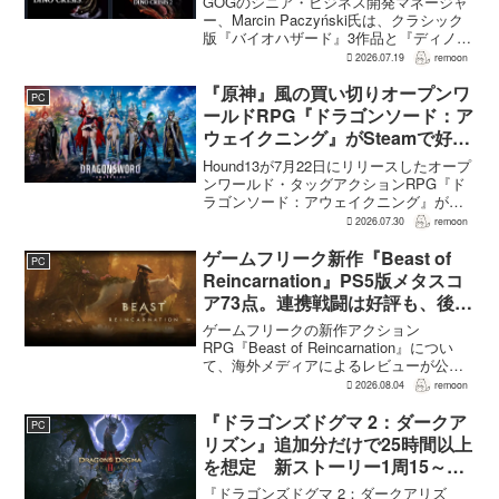
GOGのシニア・ビジネス開発マネージャ
ー、Marcin Paczyński氏は、クラシック
版『バイオハザード』3作品と『ディノク
ライシス』2作品の復刻が、近年のGOG
2026.07.19
remoon
において、ほかのほとんどのリリース以
上に認知度向上へ貢献したと語った。現
『原神』風の買い切りオープンワ
PC
在...
ールドRPG『ドラゴンソード：ア
ウェイクニング』がSteamで好発
進。価格3,480円、レビュー5,000
Hound13が7月22日にリリースしたオープ
件超で約90％好評
ンワールド・タッグアクションRPG『ド
ラゴンソード：アウェイクニング』が、
Steamで好調なスタートを切った。7月30
2026.07.30
remoon
日の確認時点で、全言語・全購入形態の
ユーザーレビューは5,710件に達し、う...
ゲームフリーク新作『Beast of
PC
Reincarnation』PS5版メタスコ
ア73点。連携戦闘は好評も、後半
の“ボス再戦続き”には不満
ゲームフリークの新作アクション
RPG『Beast of Reincarnation』につい
て、海外メディアによるレビューが公開
された。PS5版のメタスコアは73。採点
2026.08.04
remoon
された49件のうち25件が好評、24件が賛
否両論で、不評に分類されたレビュ...
『ドラゴンズドグマ 2：ダークア
PC
リズン』追加分だけで25時間以上
を想定 新ストーリー1周15～20
時間、12種ダンジョンは各30分
『ドラゴンズドグマ 2：ダークアリズ