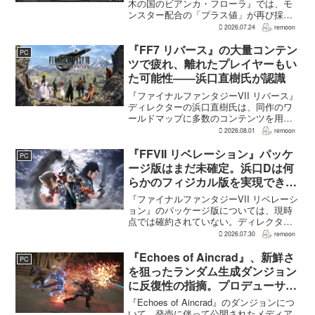
木の国のビアンカ・フローラ』では、モ
ンスター配合の「プラス値」が再び採用
される。配合を繰り返すことで数値が増
2026.07.24
remoon
え、大きいほどモンスターのパラメータ
が高くなる補正がかかる。前作『ドラゴ
『FF7 リバース』の大量コンテン
PC
ンクエストモンスターズ...
ツで疲れ、離れたプレイヤーもい
た可能性――浜口直樹氏が認識
『ファイナルファンタジーVII リバース』
ディレクターの浜口直樹氏は、同作のワ
ールドマップに多数のコンテンツを用意
したことで、一部のプレイヤーが疲れを
2026.08.01
remoon
感じたり、ゲームから離れたりした可能
性があるとの認識を示した。
『FFVII リベレーション』パッケ
PC
GamesRadar+のイン...
ージ版はまだ未確定。浜口Dは何
らかのフィジカル版を実現できる
よう調整中
『ファイナルファンタジーVII リベレーシ
ョン』のパッケージ版については、現時
点では確約されていない。ディレクター
の浜口直樹氏によると、具体的な商品ラ
2026.07.30
remoon
インナップは社内で協議中で、何らかの
フィジカル版を実現できるよう調整を進
『Echoes of Aincrad』、新鮮さ
PC
めているという。G...
を狙ったランダム生成ダンジョン
に反復性の指摘。プロデューサー
は発売前に採用理由を説明
『Echoes of Aincrad』のダンジョンにつ
いて、発売に伴って公開されたメディア