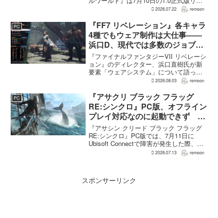
ルワールド』は7月10日の1.0正式版リリ
ース後、Steamで約150万本、PS5で約30
2026.07.22
remoon
万本、Xboxで7万本弱を追加販売した。
各プ...
『FF7 リベレーション』各キャラ
PC
4種でもウェア制作は大仕事――
浜口D、現代では多数のジョブを
1作に盛り込むのは極めて困難と
『ファイナルファンタジーVII リベレーシ
説明
ョン』のディレクター、浜口直樹氏が新
要素「ウェアシステム」について語っ
た。本作では8人のパーティキャラクター
2026.08.03
remoon
それぞれに4種類のウェアが用意される
が、キャラクター数が多いため、作業量
『アサクリ ブラック フラッグ
PC
はかなりのものにな...
RE:シンクロ』PC版、オフライン
プレイ対応なのに起動できず
Ubisoft Connect障害時に報告相
『アサシン クリード ブラック フラッグ
次ぐ
RE:シンクロ』PC版では、7月11日に
Ubisoft Connectで障害が発生した際、ゲ
ームを起動できないとの報告が相次い
2026.07.13
remoon
だ。オフライン起動を選んでもプレイで
きなかったという投稿もあり、影響は
全...
スポンサーリンク