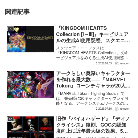
関連記事
『KINGDOM HEARTS
PC
Collection [I～III]』キービジュア
ルの生成AI使用疑惑、スクエニが
否定――不自然な描写は「人為的
スクウェア・エニックスは、
ミス」
『KINGDOM HEARTS Collection 』のキ
ービジュアルをめぐる生成AI使用疑惑に
ついて、問題となったアセットは開発チ
2026.08.03
remoon
ームが生成AIを使わず制作したもので、
不自然な箇所は「人為的ミス」によるも
アークらしい奥深いキャラクター
PC
のだと...
を作れる最大数――『MARVEL
Tōkon』ローンチキャラが20人に
なった理由
『MARVEL Tōkon: Fighting Souls』で
は、発売時に20キャラクターがプレイ可
能となる。アークシステムワークスの山
中丈嗣プロデューサーは、この人数につ
2026.07.30
remoon
いて、予算とスケジュールを考慮した結
果だと説明。そのうえで、同社らし...
旧作『バイオハザード』『ディノ
PC
クライシス』復刻、GOGの認知
度向上に近年最大級の効果。5作
品は90％超の肯定的評価