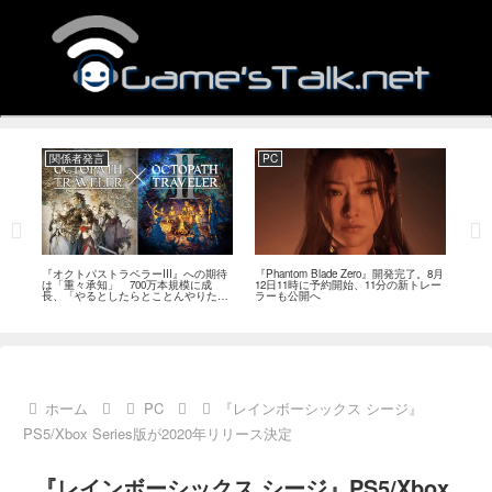
関係者発言
PC
関
ージ
『オクトパストラベラーIII』への期待
『Phantom Blade Zero』開発完了。8月
バン
のフ
は「重々承知」 700万本規模に成
12日11時に予約開始、11分の新トレー
ン』
中
長、「やるとしたらとことんやりた
ラーも公開へ
放送
い」と浅野智也氏
ホーム
PC
『レインボーシックス シージ』
PS5/Xbox Series版が2020年リリース決定
『レインボーシックス シージ』PS5/Xbox