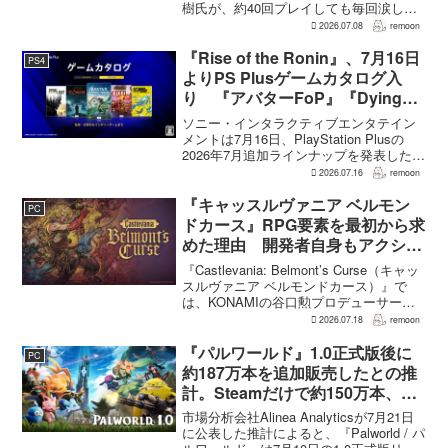
樹氏が、約40回プレイしても毎回涙した
というクラウドの重要な場面について語
2026.07.08
remoon
った。英語版クラウド役のCody Christian
氏も、「最初の2作で泣かなかった人も...
『Rise of the Ronin』、7月16日
PS4
よりPS Plusゲームカタログ入
り 『アバターFoP』『Dying
Light』なども順次配信
ソニー・インタラクティブエンタテイン
メントは7月16日、PlayStation Plusの
2026年7月追加ラインナップを発表した。
幕末の日本を舞台とするTeam NINJAのオ
2026.07.16
remoon
ープンワールドアクションRPG『Rise of
the Ron...
『キャッスルヴァニア ベルモン
PC
ドカース』RPG要素を最初から求
めた理由 開発者自身もアクショ
ンのつらさを実感
『Castlevania: Belmont’s Curse（キャッ
スルヴァニア ベルモンドカース）』で
は、KONAMIの谷口勲プロデューサー
が、レベルアップを含むRPG的システム
2026.07.18
remoon
を開発当初から入れるよう求めていた。
何度も挑戦すれば先へ進める...
『パルワールド』1.0正式版後に
PC
約187万本を追加販売したとの推
計。Steamだけで約150万本、累
計3050万本規模
市場分析会社Alinea Analyticsが7月21日
に公表した推計によると、『Palworld / パ