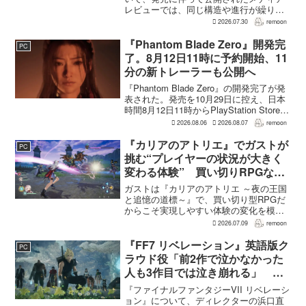
レビューでは、同じ構造や進行が繰り返
されるとの評価が出ている。発売前の7月
2026.07.30
remoon
上旬に行われた週刊ファミ通の対談で
は、ゲーム総合プロデューサーの二見鷹
『Phantom Blade Zero』開発完
PC
介氏が...
了。8月12日11時に予約開始、11
分の新トレーラーも公開へ
『Phantom Blade Zero』の開発完了が発
表された。発売を10月29日に控え、日本
時間8月12日11時からPlayStation Store、
Steam、Epic Games Storeで予約受付が
2026.08.06
2026.08.07
remoon
始まる。同時に公開される新トレ...
『カリアのアトリエ』でガストが
PC
挑む“プレイヤーの状況が大きく
変わる体験” 買い切りRPGなら
ではの変化とは
ガストは『カリアのアトリエ ～夜の王国
と追憶の道標～』で、買い切り型RPGだ
からこそ実現しやすい体験の変化を模索
している。大型の運営型ゲームが継続的
2026.07.09
remoon
に新キャラクターを投入できる時代のな
かで、同社はキャラクターやビジュアル
『FF7 リベレーション』英語版ク
PC
の魅力だけでなく、ゲ...
ラウド役「前2作で泣かなかった
人も3作目では泣き崩れる」 浜
口Dも約40回泣いたクラウドの重
『ファイナルファンタジーVII リベレーシ
要場面に言及
ョン』について、ディレクターの浜口直