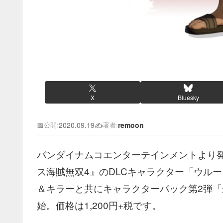
X
Bluesky
📅
2020.09.19
✍️
remoon
公開:
著者:
バンダイナムコエンターテインメントより発売中の
ス海賊無双4』のDLCキャラクター「ウル
＆キラーと共にキャラクターパック第2弾「
始。価格は1,200円+税です。