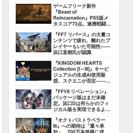
ゲームフリーク新作
『Beast of
Reincarnation』PS5版メ
タスコア73点。連携戦闘は
好評も、後半の“ボス再戦続
『FF7 リバース』の大量コ
き”には不満
ンテンツで疲れ、離れたプ
レイヤーもいた可能性――
浜口直樹氏が認識
『KINGDOM HEARTS
Collection [I～III]』キービ
ジュアルの生成AI使用疑
惑、スクエニが否定――不
自然な描写は「人為的ミ
『FFVII リベレーション』
ス」
パッケージ版はまだ未確
定。浜口Dは何らかのフィ
ジカル版を実現できるよう
調整中
『オクトパストラベラー
III』への期待は「重々承
知」 700万本規模に成