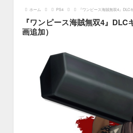
ホーム
PS4
『ワンピース海賊無双4』DL
『ワンピース海賊無双4』DLC
画追加）