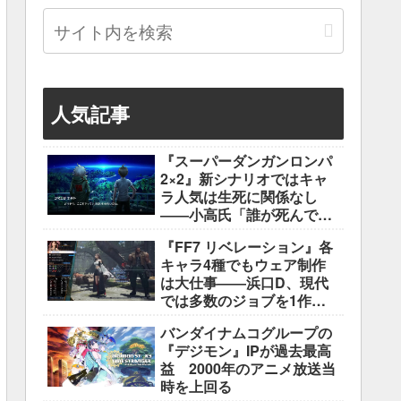
人気記事
『スーパーダンガンロンパ
2×2』新シナリオではキャ
ラ人気は生死に関係なし
――小高氏「誰が死んでも
ヘイトメールは送らない
『FF7 リベレーション』各
で」
キャラ4種でもウェア制作
は大仕事――浜口D、現代
では多数のジョブを1作に
盛り込むのは極めて困難と
バンダイナムコグループの
説明
『デジモン』IPが過去最高
益 2000年のアニメ放送当
時を上回る