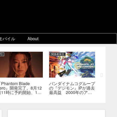
モバイル
About
PC
関係者発言
PC
Phantom Blade
バンダイナムコグループ
『スー
ero』開発完了。8月12
の『デジモン』IPが過去
パ2×2
日11時に予約開始、11
最高益 2000年のアニ
キャラ
分の新トレーラーも公開
メ放送当時を上回る
なし―
へ
んでも
らない