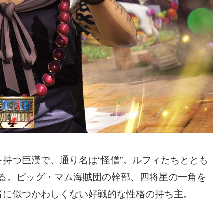
持つ巨漢で、通り名は“怪僧”。ルフィたちととも
連ねる。ビッグ・マム海賊団の幹部、四将星の一角を
者に似つかわしくない好戦的な性格の持ち主。