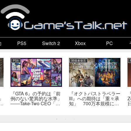
向
PS5
Switch 2
Xbox
PC
PS5
関係者発言
『GTA 6』の予約は「前
『オクトパストラベラー
『
」
例のない驚異的な水準」
III』への期待は「重々承
Z
で
――Take-Two CEO「販
知」 700万本規模に成
自
売にどうつながるか分か
長、「やるとしたらとこ
だ
らない」
とんやりたい」と浅野智
也氏