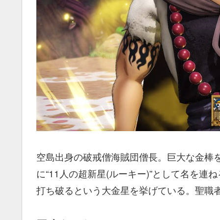
空島出身の破戒僧海賊団僧長。巨大な金棒を
に“11人の超新星(ルーキー)”として名を
打ち破るという大金星を挙げている。聖職