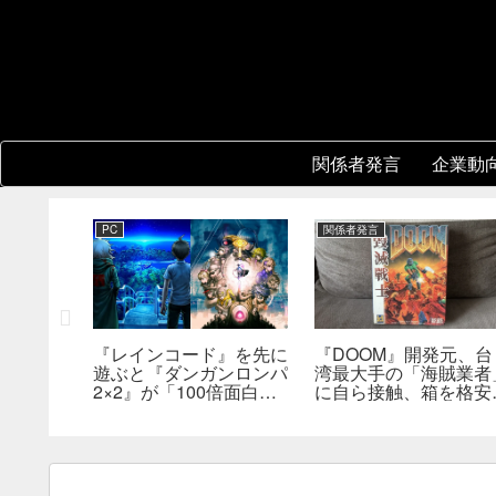
関係者発言
企業動
PC
関係者発言
『レインコード』を先に
『DOOM』開発元、台
新鮮さを狙
遊ぶと『ダンガンロンパ
湾最大手の「海賊業者
成ダンジ
2×2』が「100倍面白く
に自ら接触、箱を格安
指摘。プ
なる」。小高和剛氏がプ
大量販売していた。「
発売前に
レイをおすすめ
分たちにとっては流通
った」