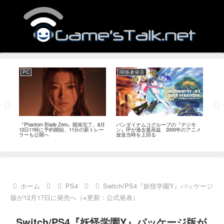
PC
関係者発言
PC
MI
『Phantom Blade Zero』開発完了。8月
バンダイナムコグループの『デジモ
『ス
。双
12日11時に予約開始、11分の新トレー
ン』IPが過去最高益 2000年のアニメ
ナリ
ラーも公開へ
放送当時を上回る
し―
ール
ホーム
PS4
Switch/PS4『妖怪学園Y』パッケージ
版が12月17日に発売へ（※更新：公式発表）
Switch/PS4『妖怪学園Y』パッケージ版が