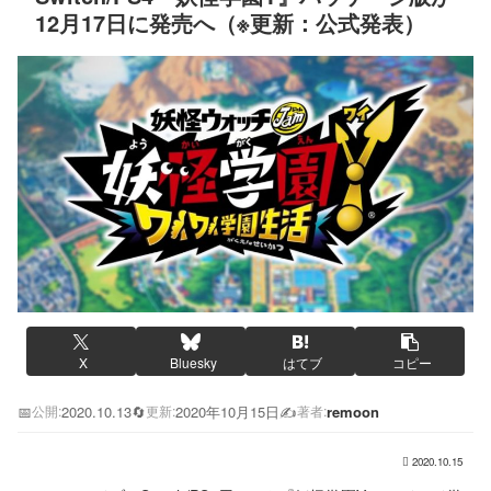
12月17日に発売へ（※更新：公式発表）
X
Bluesky
はてブ
コピー
📅
2020.10.13
🔄
2020年10月15日
✍️
remoon
公開:
更新:
著者:
2020.10.15