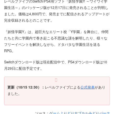
レベルファイブのSwitch/PS4用ソフト『妖怪学園Y ～ワイワイ学
園生活～』のパッケージ版が12月17日に発売されることが判明し
ました。価格は4,800円で、発売までに配信されるアップデートが
完全収録されるとのことです。
『妖怪学園Y』は、超巨大なエリート校「Y学園」を舞台に、仲間
たちと共に学園内で巻き起こる不思議な謎を解明したり、様々な
フリーイベントを解決しながら、ドタバタな学園生活を送る
RPG。
Switchダウンロード版は現在配信中で、PS4ダウンロード版は10
月29日に配信予定です。
更新（10/15 12:30）：
レベルファイブによる
公式発表
があり
ました。
ソース：
ゲームよりどりサブカルみどりパーク