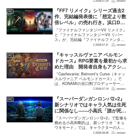
される。配合を繰り返すことで数値が増
2026.07.24
remoon
え、大きいほどモンスターのパラメータ
が高くなる補正がかかる。前作『ドラゴ
『FF7 リメイク』シリーズ過去2
PC
ンクエストモンスターズ...
作、完結編発表後に「想定より数
倍レベル」の売れ行き。浜口Dが
明かす
『ファイナルファンタジーVII リメイク』
と『ファイナルファンタジーVII リバー
ス』が、完結編『ファイナルファンタジ
ーVII リベレーション』の発表後、「我々
2026.07.31
remoon
の想定よりも、数倍レベル」で売れてい
ると、シリーズディレクターの浜口直樹
『キャッスルヴァニア ベルモン
PC
氏がAU...
ドカース』RPG要素を最初から求
めた理由 開発者自身もアクショ
ンのつらさを実感
『Castlevania: Belmont’s Curse（キャッ
スルヴァニア ベルモンドカース）』で
は、KONAMIの谷口勲プロデューサー
が、レベルアップを含むRPG的システム
2026.07.18
remoon
を開発当初から入れるよう求めていた。
何度も挑戦すれば先へ進める...
『スーパーダンガンロンパ2×2』
PC
新シナリオではキャラ人気は生死
に関係なし――小高氏「誰が死ん
でもヘイトメールは送らないで」
『スーパーダンガンロンパ2×2』で監修を
務める小高和剛氏は、新シナリオ「キョ
ウキモード」では、キャラクターの人気
にかかわらず退場させるとRPG Siteのイ
2026.08.06
remoon