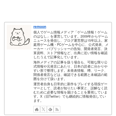
remoon
個人でゲーム情報メディア「ゲーム情報！ゲーム
のはなし」を運営しています。2009年からゲーム
ニュースを発信し、ブログ運営歴は15年以上。家
庭用ゲーム機・PCゲームを中心に、公式発表、メ
ーカー・パブリッシャーの告知、開発者発言、決
算資料、ストア情報など、出典に近い情報を確認
したうえで記事化しています。
海外メディアの記事を扱う場合も、可能な限り公
式情報や元発言にあたり、日本の読者に分かりや
すい形で整理します。未発表情報、噂、リーク、
関係者発言などは、確認できる範囲と未確認の範
囲を分けて扱います。
運営者自身も日常的に新作をプレイする現役ゲー
マーとして、読者が知りたい事実と、誤解なく読
むために必要な情報を届けることを重視していま
す。X（旧Twitter）でも継続的に情報発信してい
ます。