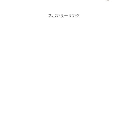
ンタビューで語った。事件や出来事が原
作と変わることで、これまで見られなか
った一面がよ...
スポンサーリンク