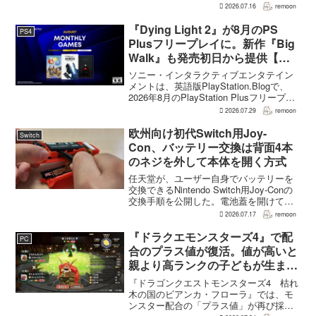
幕末の日本を舞台とするTeam NINJAのオ
2026.07.16
remoon
ープンワールドアクションRPG『Rise of
the Ron...
『Dying Light 2』が8月のPS
PS4
Plusフリープレイに。新作『Big
Walk』も発売初日から提供【海
外発表】
ソニー・インタラクティブエンタテイン
メントは、英語版PlayStation.Blogで、
2026年8月のPlayStation Plusフリープレ
イとして『Dying Light 2 Stay Human:
2026.07.29
remoon
Reloaded Edition...
欧州向け初代Switch用Joy-
Switch
Con、バッテリー交換は背面4本
のネジを外して本体を開く方式
任天堂が、ユーザー自身でバッテリーを
交換できるNintendo Switch用Joy-Conの
交換手順を公開した。電池蓋を開けて入
れ替える方式ではなく、背面のネジ4本を
2026.07.17
remoon
外して本体を開き、内部のバッテリーと
ケーブルを取り外す必要がある。この
『ドラクエモンスターズ4』で配
PC
改...
合のプラス値が復活。値が高いと
親より高ランクの子どもが生まれ
ることも
『ドラゴンクエストモンスターズ4 枯れ
木の国のビアンカ・フローラ』では、モ
ンスター配合の「プラス値」が再び採用