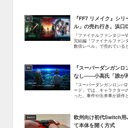
ズ...
『FF7 リメイク』シ
PC
ル」の売れ行き。浜口
『ファイナルファンタジーVI
完結編『ファイナルファンタ
数倍レベル」で売れていると
『スーパーダンガンロ
PC
なし――小高氏「誰が
『スーパーダンガンロンパ2
ード」では、キャラクターの
った。事件や出来事が原作と
欧州向け初代Switch
Switch
て本体を開く方式