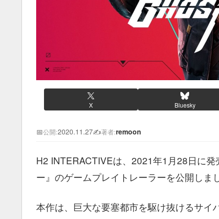
X
Bluesky
📅
2020.11.27
✍️
remoon
公開:
著者:
H2 INTERACTIVEは、2021年1月28日
ー』のゲームプレイトレーラーを公開しま
本作は、巨大な要塞都市を駆け抜けるサイ