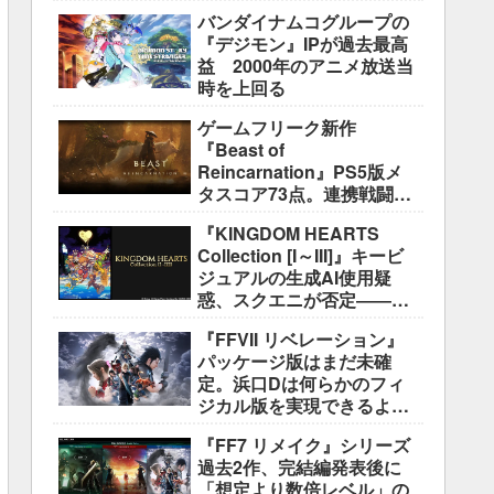
盛り込むのは極めて困難と
バンダイナムコグループの
説明
『デジモン』IPが過去最高
益 2000年のアニメ放送当
時を上回る
ゲームフリーク新作
『Beast of
Reincarnation』PS5版メ
タスコア73点。連携戦闘は
好評も、後半の“ボス再戦続
『KINGDOM HEARTS
き”には不満
Collection [I～III]』キービ
ジュアルの生成AI使用疑
惑、スクエニが否定――不
自然な描写は「人為的ミ
『FFVII リベレーション』
ス」
パッケージ版はまだ未確
定。浜口Dは何らかのフィ
ジカル版を実現できるよう
調整中
『FF7 リメイク』シリーズ
過去2作、完結編発表後に
「想定より数倍レベル」の