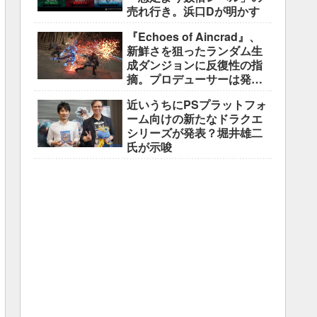
売れ行き。浜口Dが明かす
『Echoes of Aincrad』、
新鮮さを狙ったランダム生
成ダンジョンに反復性の指
摘。プロデューサーは発売
前に採用理由を説明
近いうちにPSプラットフォ
ーム向けの新たなドラクエ
シリーズが発表？堀井雄二
氏が示唆