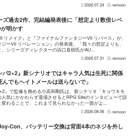
2026.07.24
remoon
リーズ過去2作、完結編発表後に「想定より数倍レベ
Dが明かす
I リメイク』と『ファイナルファンタジーVII リバース』が、
ジーVII リベレーション』の発表後、「我々の想定よりも、
、シリーズディレクターの浜口直樹氏がAU...
2026.07.31
remoon
ンパ2×2』新シナリオではキャラ人気は生死に関係
死んでもヘイトメールは送らないで」
×2』で監修を務める小高和剛氏は、新シナリオ「キョウキモ
人気にかかわらず退場させるとRPG Siteのインタビューで語
変わることで、これまで見られなかった一面がよ...
2026.08.06
remoon
用Joy-Con、バッテリー交換は背面4本のネジを外し