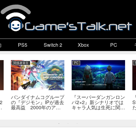
向
PS5
Switch 2
Xbox
PC
関係者発言
PC
バンダイナムコグループ
『スーパーダンガンロン
2
の『デジモン』IPが過去
パ2×2』新シナリオでは
S
最高益 2000年のアニ
キャラ人気は生死に関係
開
メ放送当時を上回る
なし――小高氏「誰が死
―
んでもヘイトメールは送
らないで」