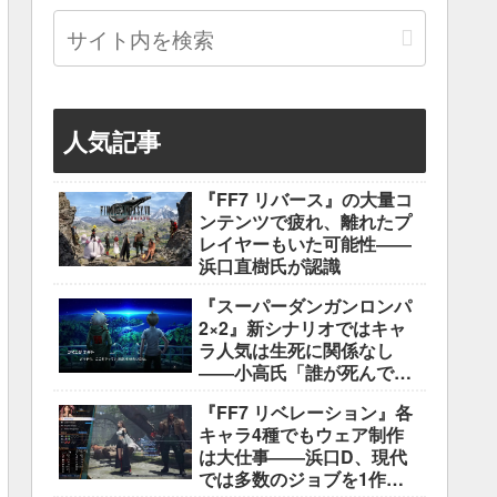
人気記事
『FF7 リバース』の大量コ
ンテンツで疲れ、離れたプ
レイヤーもいた可能性――
浜口直樹氏が認識
『スーパーダンガンロンパ
2×2』新シナリオではキャ
ラ人気は生死に関係なし
――小高氏「誰が死んでも
ヘイトメールは送らない
『FF7 リベレーション』各
で」
キャラ4種でもウェア制作
は大仕事――浜口D、現代
では多数のジョブを1作に