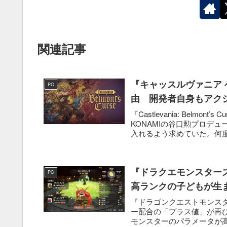
関連記事
『キャッスルヴァニア 
PC
由 開発者自身もアク
『Castlevania: Belm
KONAMIの谷口勲プロデ
入れるよう求めていた。何度
『ドラクエモンスター
PC
高ランクの子どもが生
『ドラゴンクエストモンス
ー配合の「プラス値」が再
モンスターのパラメータが