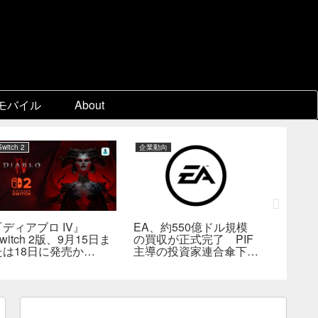
モバイル
About
Switch 2
企業動向
PC
『ディアブロ IV』
EA、約550億ドル規模
ゲーム
witch 2版、9月15日ま
の買収が正式完了 PIF
『Beast 
たは18日に発売か
主導の投資家連合傘下で
Reinca
―billbil-kun氏が価
非公開企業に
メタスコ
格・販売形態も独自入手
戦闘は
の“ボス
満