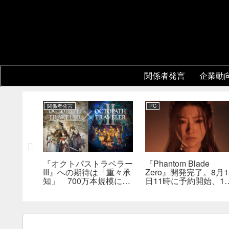
関係者発言
企業動
関係者発言
PC
レーショ
『オクトパストラベラー
『Phantom Blade
版はまだ
III』への期待は「重々承
Zero』開発完了。8月1
は何らか
知」 700万本規模に成
日11時に予約開始、11
を実現で
長、「やるとしたらとこ
分の新トレーラーも公
とんやりたい」と浅野智
へ
也氏