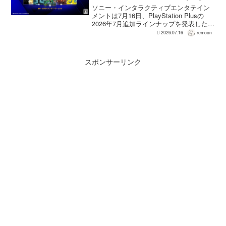
Light』なども順次配信
ソニー・インタラクティブエンタテイン
メントは7月16日、PlayStation Plusの
2026年7月追加ラインナップを発表した。
幕末の日本を舞台とするTeam NINJAのオ
2026.07.16
remoon
ープンワールドアクションRPG『Rise of
the Ron...
スポンサーリンク