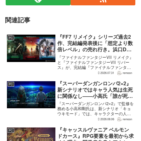
関連記事
『FF7 リメイク』シリーズ過去2
PC
作、完結編発表後に「想定より数
倍レベル」の売れ行き。浜口Dが
明かす
『ファイナルファンタジーVII リメイク』
と『ファイナルファンタジーVII リバー
ス』が、完結編『ファイナルファンタジ
ーVII リベレーション』の発表後、「我々
2026.07.31
remoon
の想定よりも、数倍レベル」で売れてい
ると、シリーズディレクターの浜口直樹
『スーパーダンガンロンパ2×2』
PC
氏がAU...
新シナリオではキャラ人気は生死
に関係なし――小高氏「誰が死ん
でもヘイトメールは送らないで」
『スーパーダンガンロンパ2×2』で監修を
務める小高和剛氏は、新シナリオ「キョ
ウキモード」では、キャラクターの人気
にかかわらず退場させるとRPG Siteのイ
2026.08.06
remoon
ンタビューで語った。事件や出来事が原
作と変わることで、これまで見られなか
『キャッスルヴァニア ベルモン
PC
った一面がよ...
ドカース』RPG要素を最初から求