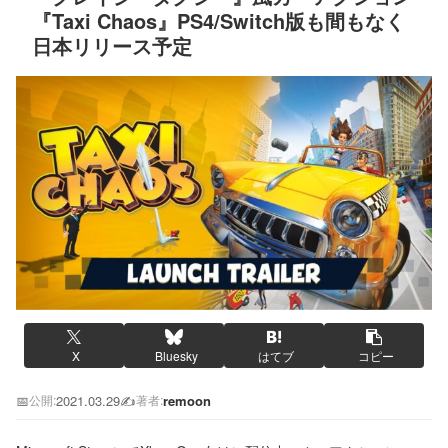
『Taxi Chaos』PS4/Switch版も間もなく
日本リリース予定
X
Bluesky
はてブ
コピー
📅
2021.03.29
✍️
remoon
公開:
著者: