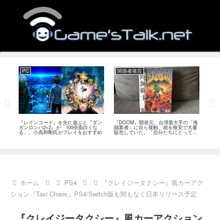
PC
関係者発言
PS
狙っ
『レインコード』を先に遊ぶと『ダン
『DOOM』開発元、台湾最大手の「海
『G
性の
ガンロンパ2×2』が「100倍面白くな
賊業者」に自ら接触、箱を格安で大量
的な
採用
る」。小高和剛氏がプレイをおすすめ
販売していた。「自分たちにとっては
にど
流通だった」
ホーム
PS4
『クレイジータクシー』風カーアク
ション『Taxi Chaos』PS4/Switch版も間もなく日本リリース予定
『クレイジータクシー』風カーアクション