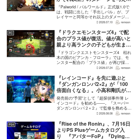
れるように
『Palworld / パルワールド』正式版1.0で
は、戦闘に出した「手出しパル」が、プ
レイヤーと同等かそれ以上のダメージを
敵に与えられるようになった。ほぼすべ
2026.07.10
remoon
てのアクティブスキルを対象に、威力や
挙動、クールダウン時間、使いやすさが
『ドラクエモンスターズ4』で配
PC
見直され...
合のプラス値が復活。値が高いと
親より高ランクの子どもが生まれ
ることも
『ドラゴンクエストモンスターズ4 枯れ
木の国のビアンカ・フローラ』では、モ
ンスター配合の「プラス値」が再び採用
される。配合を繰り返すことで数値が増
2026.07.24
remoon
え、大きいほどモンスターのパラメータ
が高くなる補正がかかる。前作『ドラゴ
『レインコード』を先に遊ぶと
PC
ンクエストモンスターズ...
『ダンガンロンパ2×2』が「100
倍面白くなる」。小高和剛氏がプ
レイをおすすめ
発売前の“予習”として『超探偵事件簿 レ
インコード』を勧める――。『スーパー
ダンガンロンパ２×２』で監修を務める小
高和剛氏が、そんなメッセージをファン
2026.08.08
remoon
に向けて送った。Noisy Pixelのインタビ
ューでの発言で、小高氏は「先に『レイ
『Rise of the Ronin』、7月16日
PS4
ンコー...
よりPS Plusゲームカタログ入
り 『アバターFoP』『Dying