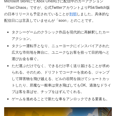
Microsoft StoreにてXbox One向けに配信中のカーアクション
『Taxi Chaos』ですが、公式TwitterアカウントよりPS4/Switch版
の日本リリースも予定されていることが
判明
しました。具体的な
配信日には言及していませんが「soon」とのことです。
タクシーゲームのクラシック作品を現代的に再解釈したカー
アクション。
タクシー運転手となり、ニューヨークにインスパイアされた
広大な市街地を舞台に、ユニークなお客を拾って目的地へと
運びお金を稼ぐ。
ただ運ぶだけでなく、できるだけ早く送り届けることが求め
られる。そのため、ドリフトでコーナーを攻める、ジャンプ
して障害物を飛び越える、ビルの谷間を抜けてショートカッ
トしたり、邪魔な一般車は突き飛ばしてもOK。過激なドライ
ブは客を喜ばせ、チップをはずんでくれる。
ゲームを進めることで新たな車をアンロックできる要素も。