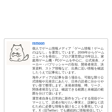
remoon
個人でゲーム情報メディア「ゲーム情報！ゲーム
のはなし」を運営しています。2009年からゲーム
ニュースを発信し、ブログ運営歴は15年以上。家
庭用ゲーム機・PCゲームを中心に、公式発表、メ
ーカー・パブリッシャーの告知、開発者発言、決
算資料、ストア情報など、出典に近い情報を確認
したうえで記事化しています。
海外メディアの記事を扱う場合も、可能な限り公
式情報や元発言にあたり、日本の読者に分かりや
すい形で整理します。未発表情報、噂、リーク、
関係者発言などは、確認できる範囲と未確認の範
囲を分けて扱います。
運営者自身も日常的に新作をプレイする現役ゲー
マーとして、読者が知りたい事実と、誤解なく読
むために必要な情報を届けることを重視していま
す。X（旧Twitter）でも継続的に情報発信してい