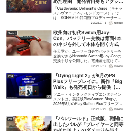
めた理由 開発者自身もアクショ
ンのつらさを実感
『Castlevania: Belmont’s Curse（キャッ
スルヴァニア ベルモンドカース）』で
は、KONAMIの谷口勲プロデューサー
が、レベルアップを含むRPG的システム
2026.07.18
remoon
を開発当初から入れるよう求めていた。
何度も挑戦すれば先へ進める...
欧州向け初代Switch用Joy-
Switch
Con、バッテリー交換は背面4本
のネジを外して本体を開く方式
任天堂が、ユーザー自身でバッテリーを
交換できるNintendo Switch用Joy-Conの
交換手順を公開した。電池蓋を開けて入
れ替える方式ではなく、背面のネジ4本を
2026.07.17
remoon
外して本体を開き、内部のバッテリーと
ケーブルを取り外す必要がある。この
『Dying Light 2』が8月のPS
PS4
改...
Plusフリープレイに。新作『Big
Walk』も発売初日から提供【海
外発表】
ソニー・インタラクティブエンタテイン
メントは、英語版PlayStation.Blogで、
2026年8月のPlayStation Plusフリープレ
イとして『Dying Light 2 Stay Human:
2026.07.29
remoon
Reloaded Edition...
『パルワールド』正式版、戦闘に
PC
出したパルが「プレイヤーと同等
かそれ以上」のダメージを与えら