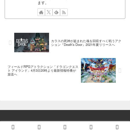
ます。
カラスの死神が盗まれた魂を回収すべく戦うアク
ション『Death’s Door』2021年夏リリースへ
フィールドRPGアトラクション「ドラゴンクエス
ト アイランド」4月3日20時より最新情報特番が
放送へ
© 2014 ゲーム情報！ゲームのはなし.