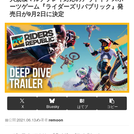
ーツゲーム『ライダーズリパブリック』発
売日が9月2日に決定
X
Bluesky
はてブ
コピー
📅
2021.06.13
✍️
remoon
公開:
著者: