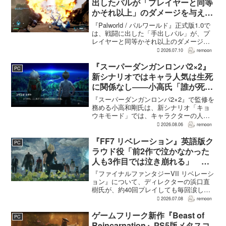
出したパルが「プレイヤーと同等
かそれ以上」のダメージを与えら
れるように
『Palworld / パルワールド』正式版1.0で
は、戦闘に出した「手出しパル」が、プ
レイヤーと同等かそれ以上のダメージを
敵に与えられるようになった。ほぼすべ
2026.07.10
remoon
てのアクティブスキルを対象に、威力や
挙動、クールダウン時間、使いやすさが
『スーパーダンガンロンパ2×2』
PC
見直され...
新シナリオではキャラ人気は生死
に関係なし――小高氏「誰が死ん
でもヘイトメールは送らないで」
『スーパーダンガンロンパ2×2』で監修を
務める小高和剛氏は、新シナリオ「キョ
ウキモード」では、キャラクターの人気
にかかわらず退場させるとRPG Siteのイ
2026.08.06
remoon
ンタビューで語った。事件や出来事が原
作と変わることで、これまで見られなか
『FF7 リベレーション』英語版ク
PC
った一面がよ...
ラウド役「前2作で泣かなかった
人も3作目では泣き崩れる」 浜
口Dも約40回泣いたクラウドの重
『ファイナルファンタジーVII リベレーシ
要場面に言及
ョン』について、ディレクターの浜口直
樹氏が、約40回プレイしても毎回涙した
というクラウドの重要な場面について語
2026.07.08
remoon
った。英語版クラウド役のCody Christian
氏も、「最初の2作で泣かなかった人も...
ゲームフリーク新作『Beast of
PC
Reincarnation』PS5版メタスコ