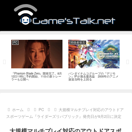
PC
関係者発言
PC
MI
『Phantom Blade Zero』開発完了。8月
バンダイナムコグループの『デジモ
『ス
。双
12日11時に予約開始、11分の新トレー
ン』IPが過去最高益 2000年のアニメ
ナリ
ラーも公開へ
放送当時を上回る
し―
ール
ホーム
PC
大規模マルチプレイ対応のアウトドア
スポーツゲーム『ライダーズリパブリック』発売日が9月2日に決定
大規模マルチプレイ対応のアウトドアスポ