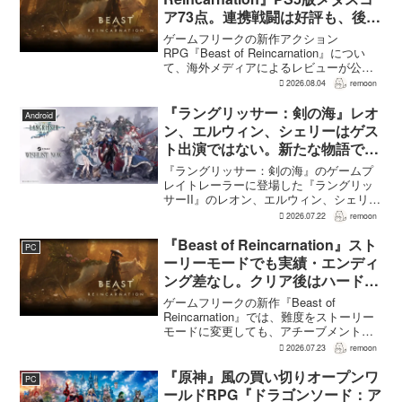
ア73点。連携戦闘は好評も、後半
の“ボス再戦続き”には不満
ゲームフリークの新作アクション
RPG『Beast of Reincarnation』につい
て、海外メディアによるレビューが公開
された。PS5版のメタスコアは73。採点
2026.08.04
remoon
された49件のうち25件が好評、24件が賛
否両論で、不評に分類されたレビュ...
『ラングリッサー：剣の海』レオ
Android
ン、エルウィン、シェリーはゲス
ト出演ではない。新たな物語で重
要な役割を担う
『ラングリッサー：剣の海』のゲームプ
レイトレーラーに登場した『ラングリッ
サーII』のレオン、エルウィン、シェリー
は、単なるファンサービスやゲスト出演
2026.07.22
remoon
にとどまらず、新たな物語で重要な役割
を担う。ファミ通のメールインタビュー
『Beast of Reincarnation』スト
PC
で本作のプロデューサ...
ーリーモードでも実績・エンディ
ング差なし。クリア後はハード超
えのNEW GAME+も
ゲームフリークの新作『Beast of
Reincarnation』では、難度をストーリー
モードに変更しても、アチーブメントや
収集要素、エンディングに違いはない。
2026.07.23
remoon
クリア後には、ハードモードを上回る高
難度のNEW GAME+も用意されてい
『原神』風の買い切りオープンワ
PC
る。...
ールドRPG『ドラゴンソード：ア