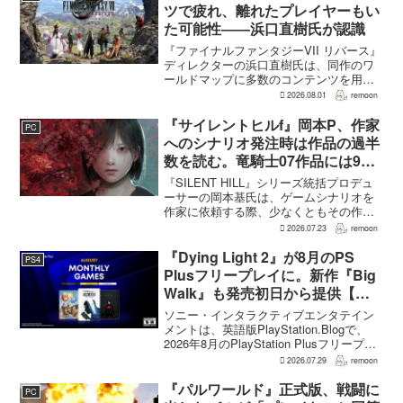
ツで疲れ、離れたプレイヤーもい
た可能性――浜口直樹氏が認識
『ファイナルファンタジーVII リバース』
ディレクターの浜口直樹氏は、同作のワ
ールドマップに多数のコンテンツを用意
したことで、一部のプレイヤーが疲れを
2026.08.01
remoon
感じたり、ゲームから離れたりした可能
性があるとの認識を示した。
『サイレントヒルf』岡本P、作家
PC
GamesRadar+のイン...
へのシナリオ発注時は作品の過半
数を読む。竜騎士07作品には9割
以上目を通す
『SILENT HILL』シリーズ統括プロデュ
ーサーの岡本基氏は、ゲームシナリオを
作家に依頼する際、少なくともその作家
の作品の過半数に目を通すという。作家
2026.07.23
remoon
への敬意に加え、得意・不得意を把握し
たうえで物語を任せるためだ。電ファミ
『Dying Light 2』が8月のPS
PS4
ニコゲーマーが...
Plusフリープレイに。新作『Big
Walk』も発売初日から提供【海
外発表】
ソニー・インタラクティブエンタテイン
メントは、英語版PlayStation.Blogで、
2026年8月のPlayStation Plusフリープレ
イとして『Dying Light 2 Stay Human:
2026.07.29
remoon
Reloaded Edition...
『パルワールド』正式版、戦闘に
PC