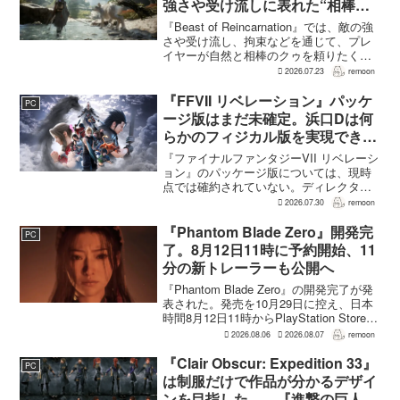
強さや受け流しに表れた“相棒と
の共闘”設計
『Beast of Reincarnation』では、敵の強
さや受け流し、拘束などを通じて、プレ
イヤーが自然と相棒のクゥを頼りたくな
る戦闘が設計されている。そうした設計
2026.07.23
remoon
意図について、本作でディレクター兼シ
ナリオライターを務めるゲームフリー
『FFVII リベレーション』パッケ
PC
ク...
ージ版はまだ未確定。浜口Dは何
らかのフィジカル版を実現できる
よう調整中
『ファイナルファンタジーVII リベレーシ
ョン』のパッケージ版については、現時
点では確約されていない。ディレクター
の浜口直樹氏によると、具体的な商品ラ
2026.07.30
remoon
インナップは社内で協議中で、何らかの
フィジカル版を実現できるよう調整を進
『Phantom Blade Zero』開発完
PC
めているという。G...
了。8月12日11時に予約開始、11
分の新トレーラーも公開へ
『Phantom Blade Zero』の開発完了が発
表された。発売を10月29日に控え、日本
時間8月12日11時からPlayStation Store、
Steam、Epic Games Storeで予約受付が
2026.08.06
2026.08.07
remoon
始まる。同時に公開される新トレ...
『Clair Obscur: Expedition 33』
PC
は制服だけで作品が分かるデザイ
ンを目指した――『進撃の巨人』