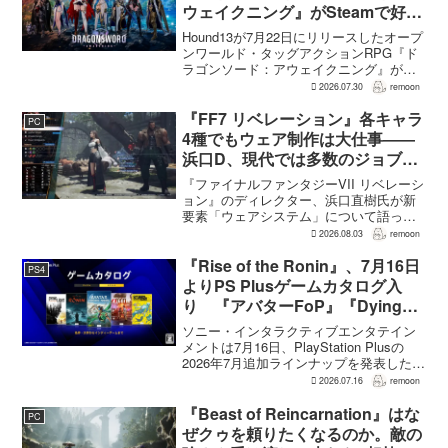
ウェイクニング』がSteamで好発
進。価格3,480円、レビュー5,000
Hound13が7月22日にリリースしたオープ
件超で約90％好評
ンワールド・タッグアクションRPG『ド
ラゴンソード：アウェイクニング』が、
Steamで好調なスタートを切った。7月30
2026.07.30
remoon
日の確認時点で、全言語・全購入形態の
ユーザーレビューは5,710件に達し、う...
『FF7 リベレーション』各キャラ
PC
4種でもウェア制作は大仕事――
浜口D、現代では多数のジョブを
1作に盛り込むのは極めて困難と
『ファイナルファンタジーVII リベレーシ
説明
ョン』のディレクター、浜口直樹氏が新
要素「ウェアシステム」について語っ
た。本作では8人のパーティキャラクター
2026.08.03
remoon
それぞれに4種類のウェアが用意される
が、キャラクター数が多いため、作業量
『Rise of the Ronin』、7月16日
PS4
はかなりのものにな...
よりPS Plusゲームカタログ入
り 『アバターFoP』『Dying
Light』なども順次配信
ソニー・インタラクティブエンタテイン
メントは7月16日、PlayStation Plusの
2026年7月追加ラインナップを発表した。
幕末の日本を舞台とするTeam NINJAのオ
2026.07.16
remoon
ープンワールドアクションRPG『Rise of
the Ron...
『Beast of Reincarnation』はな
PC
ぜクゥを頼りたくなるのか。敵の