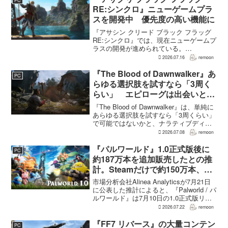
PC
氏がAU...
RE:シンクロ』ニューゲームプラ
スを開発中 優先度の高い機能に
『アサシン クリード ブラック フラッグ
RE:シンクロ』では、現在ニューゲームプ
ラスの開発が進められている。
GamesRadar+によると、ゲームディレク
2026.07.16
remoon
ターのRichard Knight氏は、YouTuberの
JorRaptor氏による...
『The Blood of Dawnwalker』あ
PC
らゆる選択肢を試すなら「3周く
らい」 エピローグは出会いと選
択で変化
『The Blood of Dawnwalker』は、単純に
あらゆる選択肢を試すなら「3周くらい」
で可能ではないかと、ナラティブディレ
クターのJakub Szamałek氏がファミ
2026.07.08
remoon
通.comのインタビューで説明した。物語
はエンディングへ収束...
『パルワールド』1.0正式版後に
PC
約187万本を追加販売したとの推
計。Steamだけで約150万本、累
計3050万本規模
市場分析会社Alinea Analyticsが7月21日
に公表した推計によると、『Palworld / パ
ルワールド』は7月10日の1.0正式版リリ
ース後、Steamで約150万本、PS5で約30
2026.07.22
remoon
万本、Xboxで7万本弱を追加販売した。
各プ...
『FF7 リバース』の大量コンテン
PC