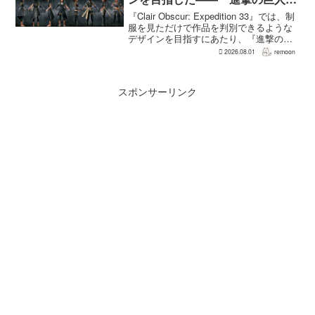
の制服と『BLEACH』のキャラ
『Clair Obscur: Expedition 33』では、制
造形が影響
服を見ただけで作品を判別できるような
デザインを目指すにあたり、『進撃の巨
人』を参考にしたという。あわせて、キ
2026.08.01
remoon
ャラクター造形は『BLEACH』のシンプ
ルで印象に残るデザインから...
スポンサーリンク