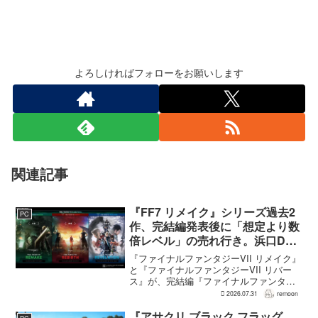
よろしければフォローをお願いします
関連記事
『FF7 リメイク』シリーズ過去2
PC
作、完結編発表後に「想定より数
倍レベル」の売れ行き。浜口Dが
明かす
『ファイナルファンタジーVII リメイク』
と『ファイナルファンタジーVII リバー
ス』が、完結編『ファイナルファンタジ
ーVII リベレーション』の発表後、「我々
2026.07.31
remoon
の想定よりも、数倍レベル」で売れてい
ると、シリーズディレクターの浜口直樹
『アサクリ ブラック フラッグ