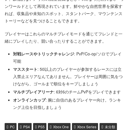
ンワールドとして再現されています。鮮やかな自然世界を探索す
れば、収集品や未知のスポット、スタントパーク、マウンテンス
トーリーなどを見つけることもできます。
プレイヤーはこれらのマルチプレイモードを通じてフレンドと一
緒にプレイしたり、競い合ったりすることができます。
対戦レースやトリックチャレンジ
: PvP/Co-op/ソロでプレイ
可能
マススタート
: 50以上のプレイヤーが参加するレースには立
入禁止エリアなんてありません。プレイヤーは周囲に気をつ
けながら、ゴールまで順位をキープしましょう
マルチプレイアリーナ
: 6対6のチームPvPをプレイできます
オンラインカップ
: 腕に自信のあるプレイヤー向け。ランキ
ング上位を目指しましょう
PC
PS4
PS5
Xbox One
Xbox Series
未分類