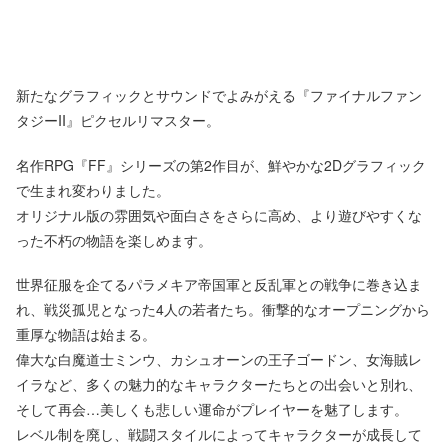
新たなグラフィックとサウンドでよみがえる『ファイナルファン
タジーII』ピクセルリマスター。
名作RPG『FF』シリーズの第2作目が、鮮やかな2Dグラフィック
で生まれ変わりました。
オリジナル版の雰囲気や面白さをさらに高め、より遊びやすくな
った不朽の物語を楽しめます。
世界征服を企てるパラメキア帝国軍と反乱軍との戦争に巻き込ま
れ、戦災孤児となった4人の若者たち。衝撃的なオープニングから
重厚な物語は始まる。
偉大な白魔道士ミンウ、カシュオーンの王子ゴードン、女海賊レ
イラなど、多くの魅力的なキャラクターたちとの出会いと別れ、
そして再会…美しくも悲しい運命がプレイヤーを魅了します。
レベル制を廃し、戦闘スタイルによってキャラクターが成長して