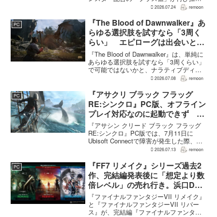
される。配合を繰り返すことで数値が増
2026.07.24
remoon
え、大きいほどモンスターのパラメータ
が高くなる補正がかかる。前作『ドラゴ
『The Blood of Dawnwalker』あ
PC
ンクエストモンスターズ...
らゆる選択肢を試すなら「3周く
らい」 エピローグは出会いと選
択で変化
『The Blood of Dawnwalker』は、単純に
あらゆる選択肢を試すなら「3周くらい」
で可能ではないかと、ナラティブディレ
クターのJakub Szamałek氏がファミ
2026.07.08
remoon
通.comのインタビューで説明した。物語
はエンディングへ収束...
『アサクリ ブラック フラッグ
PC
RE:シンクロ』PC版、オフライン
プレイ対応なのに起動できず
Ubisoft Connect障害時に報告相
『アサシン クリード ブラック フラッグ
次ぐ
RE:シンクロ』PC版では、7月11日に
Ubisoft Connectで障害が発生した際、ゲ
ームを起動できないとの報告が相次い
2026.07.13
remoon
だ。オフライン起動を選んでもプレイで
きなかったという投稿もあり、影響は
『FF7 リメイク』シリーズ過去2
PC
全...
作、完結編発表後に「想定より数
倍レベル」の売れ行き。浜口Dが
明かす
『ファイナルファンタジーVII リメイク』
と『ファイナルファンタジーVII リバー
ス』が、完結編『ファイナルファンタジ