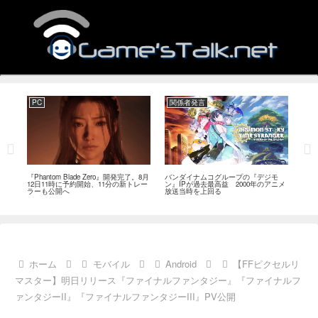
PC
関係者発言
PC
MI
『Phantom Blade Zero』開発完了。8月
バンダイナムコグループの『デジモ
『ス
。双
12日11時に予約開始、11分の新トレー
ン』IPが過去最高益 2000年のアニメ
ナリ
ラーも公開へ
放送当時を上回る
し―
ール
ホーム
モバイル
Android
【FFピクセルリ
マスター】明日リリース『ファイナルファンタジー』『ファイナルフ
ァンタジーII』『ファイナルファンタジーIII』PV公開