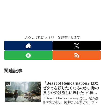
よろしければフォローをお願いします
関連記事
『Beast of Reincarnation』はな
PC
ぜクゥを頼りたくなるのか。敵の
強さや受け流しに表れた“相棒と
の共闘”設計
『Beast of Reincarnation』では、敵の強
さや受け流し、拘束などを通じて、プレ