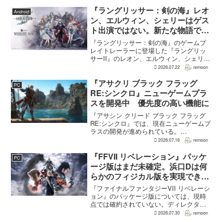
日の確認時点で、全言語・全購入形態の
ユーザーレビューは5,710件に達し、う...
『ラングリッサー：剣の海』レオ
Android
ン、エルウィン、シェリーはゲス
ト出演ではない。新たな物語で重
要な役割を担う
『ラングリッサー：剣の海』のゲームプ
レイトレーラーに登場した『ラングリッ
サーII』のレオン、エルウィン、シェリー
は、単なるファンサービスやゲスト出演
2026.07.22
remoon
にとどまらず、新たな物語で重要な役割
を担う。ファミ通のメールインタビュー
『アサクリ ブラック フラッグ
PC
で本作のプロデューサ...
RE:シンクロ』ニューゲームプラ
スを開発中 優先度の高い機能に
『アサシン クリード ブラック フラッグ
RE:シンクロ』では、現在ニューゲームプ
ラスの開発が進められている。
GamesRadar+によると、ゲームディレク
2026.07.16
remoon
ターのRichard Knight氏は、YouTuberの
JorRaptor氏による...
『FFVII リベレーション』パッケ
PC
ージ版はまだ未確定。浜口Dは何
らかのフィジカル版を実現できる
よう調整中
『ファイナルファンタジーVII リベレーシ
ョン』のパッケージ版については、現時
点では確約されていない。ディレクター
の浜口直樹氏によると、具体的な商品ラ
2026.07.30
remoon
インナップは社内で協議中で、何らかの