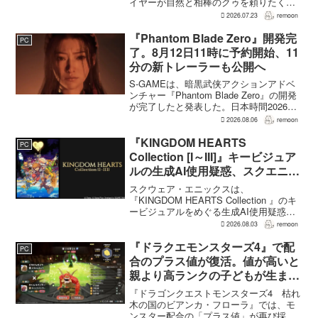
イヤーが自然と相棒のクゥを頼りたくな
る戦闘が設計されている。そうした設計
2026.07.23
remoon
意図について、本作でディレクター兼シ
ナリオライターを務めるゲームフリー
『Phantom Blade Zero』開発完
PC
ク...
了。8月12日11時に予約開始、11
分の新トレーラーも公開へ
S-GAMEは、暗黒武侠アクションアドベ
ンチャー『Phantom Blade Zero』の開発
が完了したと発表した。日本時間2026年8
月12日11時から予約受付を開始し、同時
2026.08.06
remoon
に11分間の新トレーラーを公開する。予
約を受け付けるのは、Pla...
『KINGDOM HEARTS
PC
Collection [I～III]』キービジュア
ルの生成AI使用疑惑、スクエニが
否定――不自然な描写は「人為的
スクウェア・エニックスは、
ミス」
『KINGDOM HEARTS Collection 』のキ
ービジュアルをめぐる生成AI使用疑惑に
ついて、問題となったアセットは開発チ
2026.08.03
remoon
ームが生成AIを使わず制作したもので、
不自然な箇所は「人為的ミス」によるも
『ドラクエモンスターズ4』で配
PC
のだと...
合のプラス値が復活。値が高いと
親より高ランクの子どもが生まれ
ることも
『ドラゴンクエストモンスターズ4 枯れ
木の国のビアンカ・フローラ』では、モ
ンスター配合の「プラス値」が再び採用