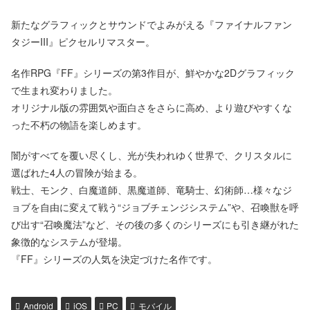
新たなグラフィックとサウンドでよみがえる『ファイナルファン
タジーIII』ピクセルリマスター。
名作RPG『FF』シリーズの第3作目が、鮮やかな2Dグラフィック
で生まれ変わりました。
オリジナル版の雰囲気や面白さをさらに高め、より遊びやすくな
った不朽の物語を楽しめます。
闇がすべてを覆い尽くし、光が失われゆく世界で、クリスタルに
選ばれた4人の冒険が始まる。
戦士、モンク、白魔道師、黒魔道師、竜騎士、幻術師…様々なジ
ョブを自由に変えて戦う“ジョブチェンジシステム”や、召喚獣を呼
び出す“召喚魔法”など、その後の多くのシリーズにも引き継がれた
象徴的なシステムが登場。
『FF』シリーズの人気を決定づけた名作です。
Android
iOS
PC
モバイル