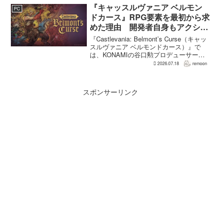
フィジカル版を実現できるよう調整を進
『キャッスルヴァニア ベルモン
PC
めているという。G...
ドカース』RPG要素を最初から求
めた理由 開発者自身もアクショ
ンのつらさを実感
『Castlevania: Belmont’s Curse（キャッ
スルヴァニア ベルモンドカース）』で
は、KONAMIの谷口勲プロデューサー
が、レベルアップを含むRPG的システム
2026.07.18
remoon
を開発当初から入れるよう求めていた。
何度も挑戦すれば先へ進める...
スポンサーリンク