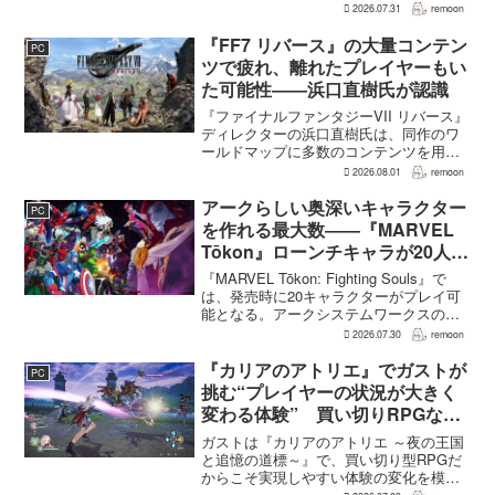
ーVII リベレーション』の発表後、「我々
2026.07.31
remoon
の想定よりも、数倍レベル」で売れてい
ると、シリーズディレクターの浜口直樹
『FF7 リバース』の大量コンテン
PC
氏がAU...
ツで疲れ、離れたプレイヤーもい
た可能性――浜口直樹氏が認識
『ファイナルファンタジーVII リバース』
ディレクターの浜口直樹氏は、同作のワ
ールドマップに多数のコンテンツを用意
したことで、一部のプレイヤーが疲れを
2026.08.01
remoon
感じたり、ゲームから離れたりした可能
性があるとの認識を示した。
アークらしい奥深いキャラクター
PC
GamesRadar+のイン...
を作れる最大数――『MARVEL
Tōkon』ローンチキャラが20人に
なった理由
『MARVEL Tōkon: Fighting Souls』で
は、発売時に20キャラクターがプレイ可
能となる。アークシステムワークスの山
中丈嗣プロデューサーは、この人数につ
2026.07.30
remoon
いて、予算とスケジュールを考慮した結
果だと説明。そのうえで、同社らし...
『カリアのアトリエ』でガストが
PC
挑む“プレイヤーの状況が大きく
変わる体験” 買い切りRPGなら
ではの変化とは
ガストは『カリアのアトリエ ～夜の王国
と追憶の道標～』で、買い切り型RPGだ
からこそ実現しやすい体験の変化を模索
している。大型の運営型ゲームが継続的