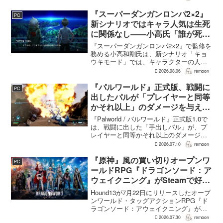
おり、2017年のCBT時点からキャラクタ
ーモデルなども含めて、すべて一から作
『スーパーダンガンロンパ2×2』
PC
り直しているという...
新シナリオではキャラ人気は生死
に関係なし――小高氏「誰が死ん
でもヘイトメールは送らないで」
『スーパーダンガンロンパ2×2』で監修を
務める小高和剛氏は、新シナリオ「キョ
ウキモード」では、キャラクターの人気
にかかわらず退場させるとRPG Siteのイ
2026.08.06
remoon
ンタビューで語った。事件や出来事が原
作と変わることで、これまで見られなか
『パルワールド』正式版、戦闘に
PC
った一面がよ...
出したパルが「プレイヤーと同等
かそれ以上」のダメージを与えら
れるように
『Palworld / パルワールド』正式版1.0で
は、戦闘に出した「手出しパル」が、プ
レイヤーと同等かそれ以上のダメージを
敵に与えられるようになった。ほぼすべ
2026.07.10
remoon
てのアクティブスキルを対象に、威力や
挙動、クールダウン時間、使いやすさが
『原神』風の買い切りオープンワ
PC
見直され...
ールドRPG『ドラゴンソード：ア
ウェイクニング』がSteamで好発
進。価格3,480円、レビュー5,000
Hound13が7月22日にリリースしたオープ
件超で約90％好評
ンワールド・タッグアクションRPG『ド
ラゴンソード：アウェイクニング』が、
Steamで好調なスタートを切った。7月30
2026.07.30
remoon