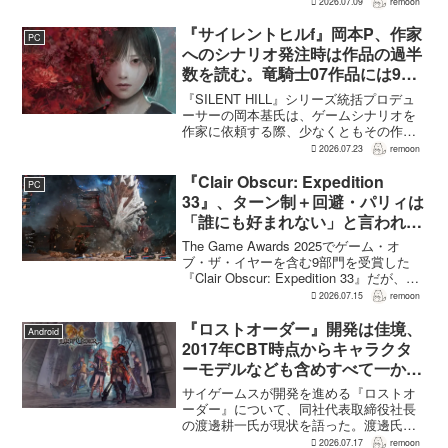
2026.07.09
remoon
に新キャラクターを投入できる時代のな
かで、同社はキャラクターやビジュアル
『サイレントヒルf』岡本P、作家
PC
の魅力だけでなく、ゲ...
へのシナリオ発注時は作品の過半
数を読む。竜騎士07作品には9割
以上目を通す
『SILENT HILL』シリーズ統括プロデュ
ーサーの岡本基氏は、ゲームシナリオを
作家に依頼する際、少なくともその作家
の作品の過半数に目を通すという。作家
2026.07.23
remoon
への敬意に加え、得意・不得意を把握し
たうえで物語を任せるためだ。電ファミ
『Clair Obscur: Expedition
PC
ニコゲーマーが...
33』、ターン制＋回避・パリィは
「誰にも好まれない」と言われて
いた 開発陣は実際に遊んだ面白
The Game Awards 2025でゲーム・オ
さを優先
ブ・ザ・イヤーを含む9部門を受賞した
『Clair Obscur: Expedition 33』だが、タ
ーン制バトルに回避やパリィを組み合わ
2026.07.15
remoon
せる設計は、発売前に「誰にも好まれな
い」と何度も言...
『ロストオーダー』開発は佳境、
Android
2017年CBT時点からキャラクタ
ーモデルなども含めすべて一から
作り直し
サイゲームスが開発を進める『ロストオ
ーダー』について、同社代表取締役社長
の渡邊耕一氏が現状を語った。渡邊氏に
よれば、開発はいままさに佳境を迎えて
2026.07.17
remoon