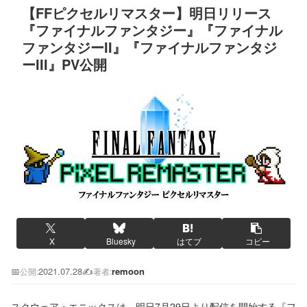
【FFピクセルリマスター】明日リリース
『ファイナルファンタジー』『ファイナル
ファンタジーII』『ファイナルファンタジ
ーIII』PV公開
X
Bluesky
はてブ
コピー
📅
2021.07.28
✍️
remoon
公開:
著者:
スクウェア・エニックスは、明日7月29日より配信を開始する『フ