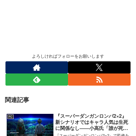
よろしければフォローをお願いします
関連記事
『スーパーダンガンロンパ2×2』
PC
新シナリオではキャラ人気は生死
に関係なし――小高氏「誰が死ん
でもヘイトメールは送らないで」
『スーパーダンガンロンパ2×2』で監修を