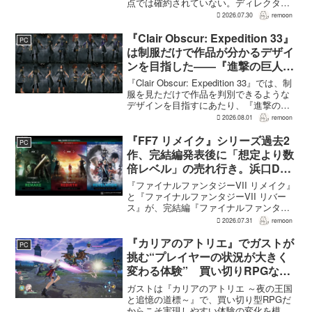
点では確約されていない。ディレクター
の浜口直樹氏によると、具体的な商品ラ
2026.07.30
remoon
インナップは社内で協議中で、何らかの
フィジカル版を実現できるよう調整を進
『Clair Obscur: Expedition 33』
PC
めているという。G...
は制服だけで作品が分かるデザイ
ンを目指した――『進撃の巨人』
の制服と『BLEACH』のキャラ
『Clair Obscur: Expedition 33』では、制
造形が影響
服を見ただけで作品を判別できるような
デザインを目指すにあたり、『進撃の巨
人』を参考にしたという。あわせて、キ
2026.08.01
remoon
ャラクター造形は『BLEACH』のシンプ
ルで印象に残るデザインから...
『FF7 リメイク』シリーズ過去2
PC
作、完結編発表後に「想定より数
倍レベル」の売れ行き。浜口Dが
明かす
『ファイナルファンタジーVII リメイク』
と『ファイナルファンタジーVII リバー
ス』が、完結編『ファイナルファンタジ
ーVII リベレーション』の発表後、「我々
2026.07.31
remoon
の想定よりも、数倍レベル」で売れてい
ると、シリーズディレクターの浜口直樹
『カリアのアトリエ』でガストが
PC
氏がAU...
挑む“プレイヤーの状況が大きく
変わる体験” 買い切りRPGなら
ではの変化とは
ガストは『カリアのアトリエ ～夜の王国
と追憶の道標～』で、買い切り型RPGだ
からこそ実現しやすい体験の変化を模索