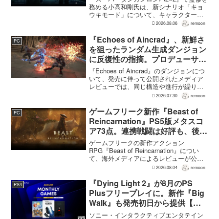
務める小高和剛氏は、新シナリオ「キョ
ウキモード」について、キャラクターの
人気に関係なく退場させるとRPG Siteの
2026.08.06
remoon
インタビューで語った。事件や出来事が
原作と異なるため、原作では見えなかっ
『Echoes of Aincrad』、新鮮さ
PC
た側面がより...
を狙ったランダム生成ダンジョン
に反復性の指摘。プロデューサー
は発売前に採用理由を説明
『Echoes of Aincrad』のダンジョンにつ
いて、発売に伴って公開されたメディア
レビューでは、同じ構造や進行が繰り返
されるとの評価が出ている。発売前の7月
2026.07.30
remoon
上旬に行われた週刊ファミ通の対談で
は、ゲーム総合プロデューサーの二見鷹
ゲームフリーク新作『Beast of
PC
介氏が...
Reincarnation』PS5版メタスコ
ア73点。連携戦闘は好評も、後半
の“ボス再戦続き”には不満
ゲームフリークの新作アクション
RPG『Beast of Reincarnation』につい
て、海外メディアによるレビューが公開
された。PS5版のメタスコアは73。採点
2026.08.04
remoon
された49件のうち25件が好評、24件が賛
否両論で、不評に分類されたレビュ...
『Dying Light 2』が8月のPS
PS4
Plusフリープレイに。新作『Big
Walk』も発売初日から提供【海
外発表】
ソニー・インタラクティブエンタテイン