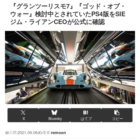
『グランツーリスモ7』『ゴッド・オブ・
ウォー』検討中とされていたPS4版をSIE
ジム・ライアンCEOが公式に確認
X
Bluesky
はてブ
コピー
📅
2021.09.06
✍️
remoon
公開:
著者: