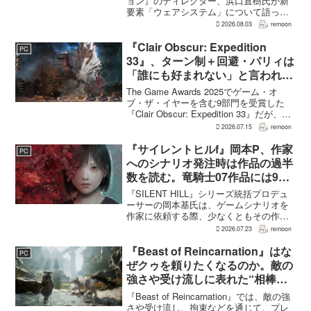
説明
ョン』のディレクター、浜口直樹氏が新
要素「ウェアシステム」について語っ
た。本作では8人のパーティキャラクター
2026.08.03
remoon
それぞれに4種類のウェアが用意される
が、キャラクター数が多いため、作業量
『Clair Obscur: Expedition
PC
はかなりのものにな...
33』、ターン制＋回避・パリィは
「誰にも好まれない」と言われて
いた 開発陣は実際に遊んだ面白
The Game Awards 2025でゲーム・オ
さを優先
ブ・ザ・イヤーを含む9部門を受賞した
『Clair Obscur: Expedition 33』だが、タ
ーン制バトルに回避やパリィを組み合わ
2026.07.15
remoon
せる設計は、発売前に「誰にも好まれな
い」と何度も言...
『サイレントヒルf』岡本P、作家
PC
へのシナリオ発注時は作品の過半
数を読む。竜騎士07作品には9割
以上目を通す
『SILENT HILL』シリーズ統括プロデュ
ーサーの岡本基氏は、ゲームシナリオを
作家に依頼する際、少なくともその作家
の作品の過半数に目を通すという。作家
2026.07.23
remoon
への敬意に加え、得意・不得意を把握し
たうえで物語を任せるためだ。電ファミ
『Beast of Reincarnation』はな
PC
ニコゲーマーが...
ぜクゥを頼りたくなるのか。敵の
強さや受け流しに表れた“相棒と
の共闘”設計
『Beast of Reincarnation』では、敵の強
さや受け流し、拘束などを通じて、プレ