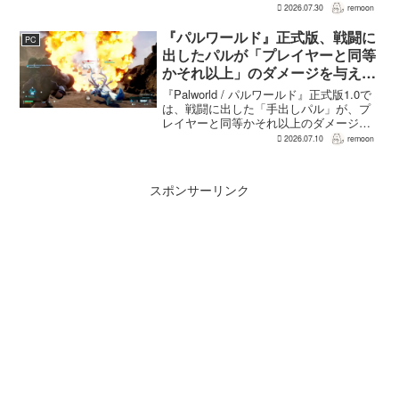
中丈嗣プロデューサーは、この人数につ
2026.07.30
remoon
いて、予算とスケジュールを考慮した結
果だと説明。そのうえで、同社らし...
『パルワールド』正式版、戦闘に
PC
出したパルが「プレイヤーと同等
かそれ以上」のダメージを与えら
れるように
『Palworld / パルワールド』正式版1.0で
は、戦闘に出した「手出しパル」が、プ
レイヤーと同等かそれ以上のダメージを
敵に与えられるようになった。ほぼすべ
2026.07.10
remoon
てのアクティブスキルを対象に、威力や
挙動、クールダウン時間、使いやすさが
見直され...
スポンサーリンク