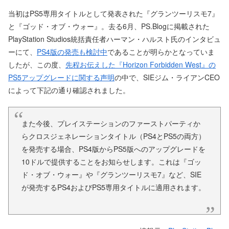
当初はPS5専用タイトルとして発表された『グランツーリスモ7』
と『ゴッド・オブ・ウォー』。去る6月、PS.Blogに掲載された
PlayStation Studios統括責任者ハーマン・ハルスト氏のインタビュ
ーにて、
PS4版の発売も検討中
であることが明らかとなっていま
したが、この度、
先程お伝えした『Horizon Forbidden West』の
PS5アップグレードに関する声明
の中で、SIEジム・ライアンCEO
によって下記の通り確認されました。
また今後、プレイステーションのファーストパーティか
らクロスジェネレーションタイトル（PS4とPS5の両方）
を発売する場合、PS4版からPS5版へのアップグレードを
10ドルで提供することをお知らせします。これは『ゴッ
ド・オブ・ウォー』や『グランツーリスモ7』など、SIE
が発売するPS4およびPS5専用タイトルに適用されます。