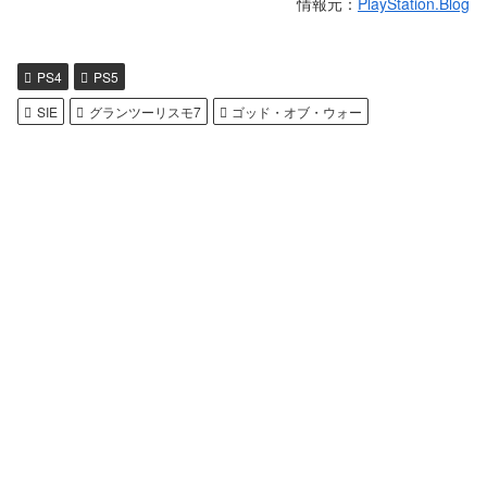
情報元：
PlayStation.Blog
PS4
PS5
SIE
グランツーリスモ7
ゴッド・オブ・ウォー