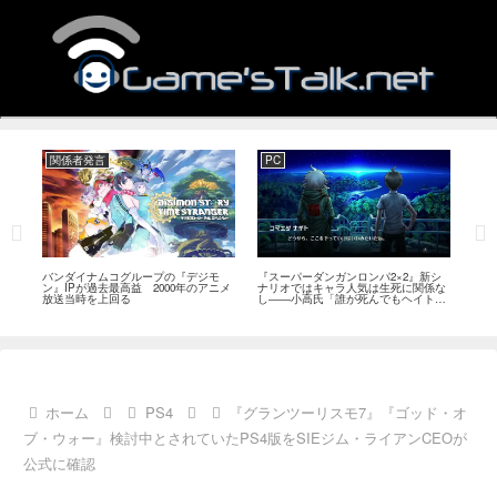
関係者発言
PC
Swi
発
バンダイナムコグループの『デジモ
『スーパーダンガンロンパ2×2』新シ
『ディ
こと
ン』IPが過去最高益 2000年のアニメ
ナリオではキャラ人気は生死に関係な
日また
題
放送当時を上回る
し――小高氏「誰が死んでもヘイトメ
が価
ールは送らないで」
ホーム
PS4
『グランツーリスモ7』『ゴッド・オ
ブ・ウォー』検討中とされていたPS4版をSIEジム・ライアンCEOが
公式に確認