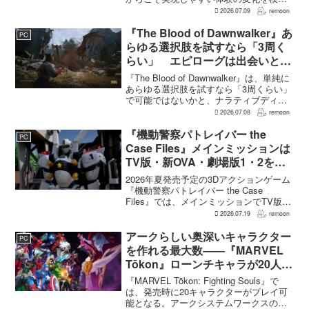
している。大型の運営型ゲームが継続的
2026.07.09
remoon
に新キャラクターを投入できる時代のな
かで、同社はキャラクターやビジュアル
『The Blood of Dawnwalker』あ
PC
の魅力だけでなく、ゲ...
らゆる選択肢を試すなら「3周く
らい」 エピローグは出会いと選
択で変化
『The Blood of Dawnwalker』は、単純に
あらゆる選択肢を試すなら「3周くらい」
で可能ではないかと、ナラティブディレ
クターのJakub Szamałek氏がファミ
2026.07.08
remoon
通.comのインタビューで説明した。物語
はエンディングへ収束...
『機動警察パトレイバー the
PC
Case Files』メインミッションは
TV版・新OVA・劇場版1・2をカ
バー。零式とヘルハウンドを動か
2026年夏発売予定の3Dアクションゲーム
すため“アナザーサイドミッショ
『機動警察パトレイバー the Case
Files』では、メインミッションでTV版、
ン”を実装
新OVA、劇場版第1作・第2作の範囲をカ
2026.07.19
remoon
バーする。これは、本作のプロデューサ
ーを務めるグッドスマイルカンパニー
アークらしい奥深いキャラクター
PC
の...
を作れる最大数――『MARVEL
Tōkon』ローンチキャラが20人に
なった理由
『MARVEL Tōkon: Fighting Souls』で
は、発売時に20キャラクターがプレイ可
能となる。アークシステムワークスの山