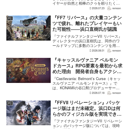
イヤーが自然と相棒のクゥを頼りたくな
る戦闘が設計されている。そうした設計
2026.07.23
remoon
意図について、本作でディレクター兼シ
ナリオライターを務めるゲームフリー
『FF7 リバース』の大量コンテン
PC
ク...
ツで疲れ、離れたプレイヤーもい
た可能性――浜口直樹氏が認識
『ファイナルファンタジーVII リバース』
ディレクターの浜口直樹氏は、同作のワ
ールドマップに多数のコンテンツを用意
したことで、一部のプレイヤーが疲れを
2026.08.01
remoon
感じたり、ゲームから離れたりした可能
性があるとの認識を示した。
『キャッスルヴァニア ベルモン
PC
GamesRadar+のイン...
ドカース』RPG要素を最初から求
めた理由 開発者自身もアクショ
ンのつらさを実感
『Castlevania: Belmont’s Curse（キャッ
スルヴァニア ベルモンドカース）』で
は、KONAMIの谷口勲プロデューサー
が、レベルアップを含むRPG的システム
2026.07.18
remoon
を開発当初から入れるよう求めていた。
何度も挑戦すれば先へ進める...
『FFVII リベレーション』パッケ
PC
ージ版はまだ未確定。浜口Dは何
らかのフィジカル版を実現できる
よう調整中
『ファイナルファンタジーVII リベレーシ
ョン』のパッケージ版については、現時