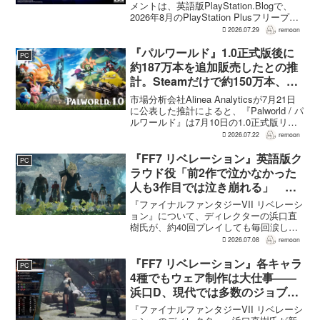
メントは、英語版PlayStation.Blogで、
2026年8月のPlayStation Plusフリープレ
イとして『Dying Light 2 Stay Human:
2026.07.29
remoon
Reloaded Edition...
『パルワールド』1.0正式版後に
PC
約187万本を追加販売したとの推
計。Steamだけで約150万本、累
計3050万本規模
市場分析会社Alinea Analyticsが7月21日
に公表した推計によると、『Palworld / パ
ルワールド』は7月10日の1.0正式版リリ
ース後、Steamで約150万本、PS5で約30
2026.07.22
remoon
万本、Xboxで7万本弱を追加販売した。
各プ...
『FF7 リベレーション』英語版ク
PC
ラウド役「前2作で泣かなかった
人も3作目では泣き崩れる」 浜
口Dも約40回泣いたクラウドの重
『ファイナルファンタジーVII リベレーシ
要場面に言及
ョン』について、ディレクターの浜口直
樹氏が、約40回プレイしても毎回涙した
というクラウドの重要な場面について語
2026.07.08
remoon
った。英語版クラウド役のCody Christian
氏も、「最初の2作で泣かなかった人も...
『FF7 リベレーション』各キャラ
PC
4種でもウェア制作は大仕事――
浜口D、現代では多数のジョブを
1作に盛り込むのは極めて困難と
『ファイナルファンタジーVII リベレーシ