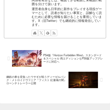
関係者発言などは、確認できる範囲と未確認の範
囲を分けて扱います。
運営者自身も日常的に新作をプレイする現役ゲー
マーとして、読者が知りたい事実と、誤解なく読
むために必要な情報を届けることを重視していま
す。X（旧Twitter）でも継続的に情報発信してい
ます。
PS4版『Horizon Forbidden West』スタンダード
＆スペシャル 両エディションもPS5版アップグレ
ードに対応へ
鋼鉄の拳を背負ったウサギが戦うディーゼルパン
ク・メトロイドヴァニア『フィスト 紅蓮城の闇』
ローンチトレーラー公開