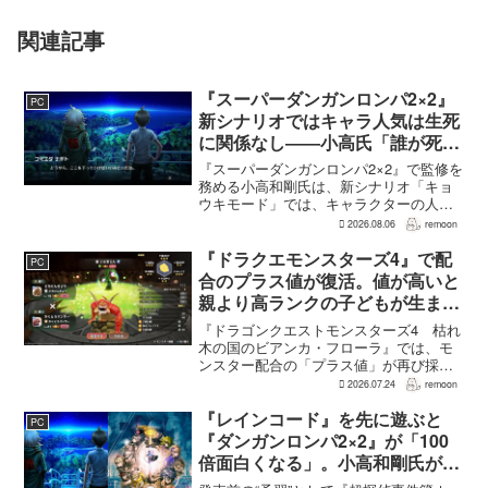
関連記事
『スーパーダンガンロンパ2×2』
PC
新シナリオではキャラ人気は生死
に関係なし――小高氏「誰が死ん
でもヘイトメールは送らないで」
『スーパーダンガンロンパ2×2』で監修を
務める小高和剛氏は、新シナリオ「キョ
ウキモード」では、キャラクターの人気
にかかわらず退場させるとRPG Siteのイ
2026.08.06
remoon
ンタビューで語った。事件や出来事が原
作と変わることで、これまで見られなか
『ドラクエモンスターズ4』で配
PC
った一面がよ...
合のプラス値が復活。値が高いと
親より高ランクの子どもが生まれ
ることも
『ドラゴンクエストモンスターズ4 枯れ
木の国のビアンカ・フローラ』では、モ
ンスター配合の「プラス値」が再び採用
される。配合を繰り返すことで数値が増
2026.07.24
remoon
え、大きいほどモンスターのパラメータ
が高くなる補正がかかる。前作『ドラゴ
『レインコード』を先に遊ぶと
PC
ンクエストモンスターズ...
『ダンガンロンパ2×2』が「100
倍面白くなる」。小高和剛氏がプ
レイをおすすめ