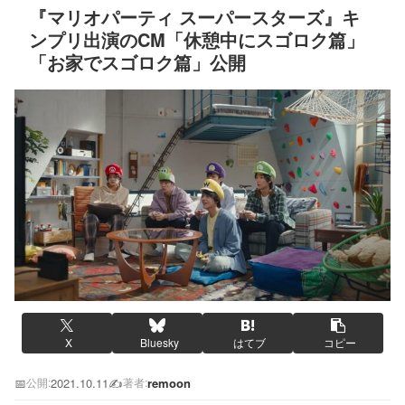
『マリオパーティ スーパースターズ』キ
ンプリ出演のCM「休憩中にスゴロク篇」
「お家でスゴロク篇」公開
X
Bluesky
はてブ
コピー
📅
2021.10.11
✍️
remoon
公開:
著者: