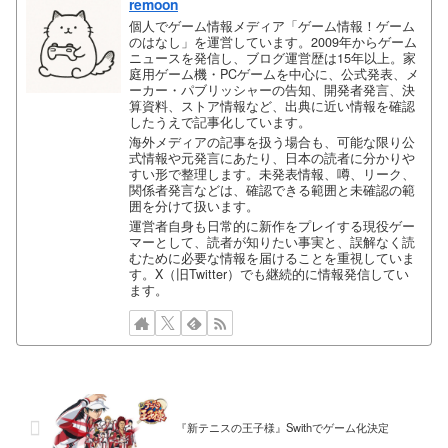
remoon
個人でゲーム情報メディア「ゲーム情報！ゲーム
のはなし」を運営しています。2009年からゲーム
ニュースを発信し、ブログ運営歴は15年以上。家
庭用ゲーム機・PCゲームを中心に、公式発表、メ
ーカー・パブリッシャーの告知、開発者発言、決
算資料、ストア情報など、出典に近い情報を確認
したうえで記事化しています。
海外メディアの記事を扱う場合も、可能な限り公
式情報や元発言にあたり、日本の読者に分かりや
すい形で整理します。未発表情報、噂、リーク、
関係者発言などは、確認できる範囲と未確認の範
囲を分けて扱います。
運営者自身も日常的に新作をプレイする現役ゲー
マーとして、読者が知りたい事実と、誤解なく読
むために必要な情報を届けることを重視していま
す。X（旧Twitter）でも継続的に情報発信してい
ます。
『新テニスの王子様』Swithでゲーム化決定