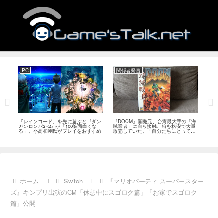
PC
関係者発言
PS
狙っ
『レインコード』を先に遊ぶと『ダン
『DOOM』開発元、台湾最大手の「海
『G
性の
ガンロンパ2×2』が「100倍面白くな
賊業者」に自ら接触、箱を格安で大量
的な
採用
る」。小高和剛氏がプレイをおすすめ
販売していた。「自分たちにとっては
にど
流通だった」
ホーム
Switch
『マリオパーティ スーパースター
ズ』キンプリ出演のCM「休憩中にスゴロク篇」「お家でスゴロク
篇」公開