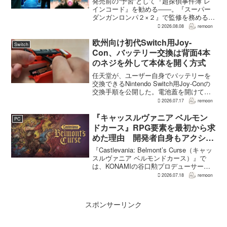
発売前の“予習”として『超探偵事件簿 レ
インコード』を勧める――。『スーパー
ダンガンロンパ２×２』で監修を務める小
高和剛氏が、そんなメッセージをファン
2026.08.08
remoon
に向けて送った。Noisy Pixelのインタビ
ューでの発言で、小高氏は「先に『レイ
欧州向け初代Switch用Joy-
Switch
ンコー...
Con、バッテリー交換は背面4本
のネジを外して本体を開く方式
任天堂が、ユーザー自身でバッテリーを
交換できるNintendo Switch用Joy-Conの
交換手順を公開した。電池蓋を開けて入
れ替える方式ではなく、背面のネジ4本を
2026.07.17
remoon
外して本体を開き、内部のバッテリーと
ケーブルを取り外す必要がある。この
『キャッスルヴァニア ベルモン
PC
改...
ドカース』RPG要素を最初から求
めた理由 開発者自身もアクショ
ンのつらさを実感
『Castlevania: Belmont’s Curse（キャッ
スルヴァニア ベルモンドカース）』で
は、KONAMIの谷口勲プロデューサー
が、レベルアップを含むRPG的システム
2026.07.18
remoon
を開発当初から入れるよう求めていた。
何度も挑戦すれば先へ進める...
スポンサーリンク