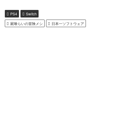
PS4
Switch
屍喰らいの冒険メシ
日本一ソフトウェア