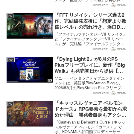
される。配合を繰り返すことで数値が増
2026.07.24
remoon
え、大きいほどモンスターのパラメータ
が高くなる補正がかかる。前作『ドラゴ
『FF7 リメイク』シリーズ過去2
PC
ンクエストモンスターズ...
作、完結編発表後に「想定より数
倍レベル」の売れ行き。浜口Dが
明かす
『ファイナルファンタジーVII リメイク』
と『ファイナルファンタジーVII リバー
ス』が、完結編『ファイナルファンタジ
ーVII リベレーション』の発表後、「我々
2026.07.31
remoon
の想定よりも、数倍レベル」で売れてい
ると、シリーズディレクターの浜口直樹
『Dying Light 2』が8月のPS
PS4
氏がAU...
Plusフリープレイに。新作『Big
Walk』も発売初日から提供【海
外発表】
ソニー・インタラクティブエンタテイン
メントは、英語版PlayStation.Blogで、
2026年8月のPlayStation Plusフリープレ
イとして『Dying Light 2 Stay Human:
2026.07.29
remoon
Reloaded Edition...
『キャッスルヴァニア ベルモン
PC
ドカース』RPG要素を最初から求
めた理由 開発者自身もアクショ
ンのつらさを実感
『Castlevania: Belmont’s Curse（キャッ
スルヴァニア ベルモンドカース）』で
は、KONAMIの谷口勲プロデューサー