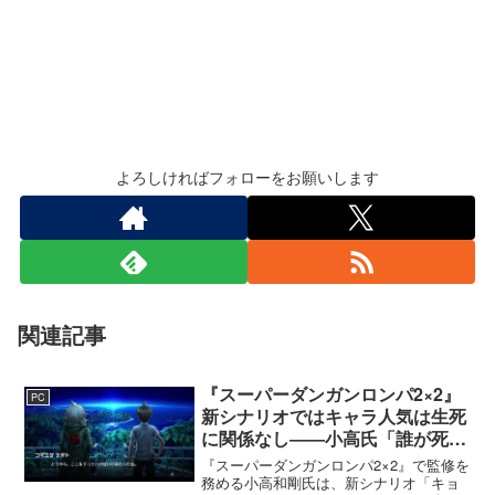
よろしければフォローをお願いします
関連記事
『スーパーダンガンロンパ2×2』
PC
新シナリオではキャラ人気は生死
に関係なし――小高氏「誰が死ん
でもヘイトメールは送らないで」
『スーパーダンガンロンパ2×2』で監修を
務める小高和剛氏は、新シナリオ「キョ