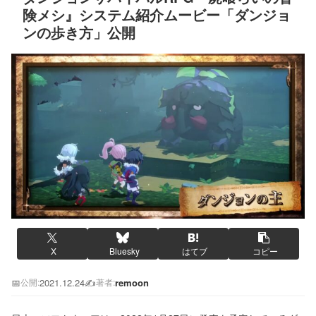
険メシ』システム紹介ムービー「ダンジョ
ンの歩き方」公開
X
Bluesky
はてブ
コピー
📅
2021.12.24
✍️
remoon
公開:
著者: