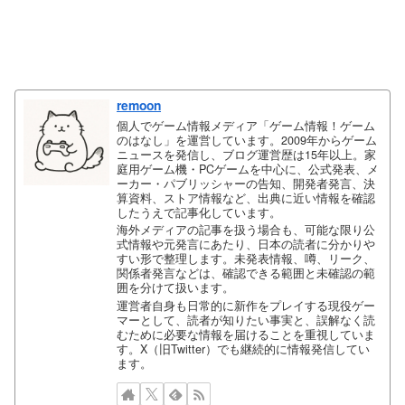
remoon
個人でゲーム情報メディア「ゲーム情報！ゲーム
のはなし」を運営しています。2009年からゲーム
ニュースを発信し、ブログ運営歴は15年以上。家
庭用ゲーム機・PCゲームを中心に、公式発表、メ
ーカー・パブリッシャーの告知、開発者発言、決
算資料、ストア情報など、出典に近い情報を確認
したうえで記事化しています。
海外メディアの記事を扱う場合も、可能な限り公
式情報や元発言にあたり、日本の読者に分かりや
すい形で整理します。未発表情報、噂、リーク、
関係者発言などは、確認できる範囲と未確認の範
囲を分けて扱います。
運営者自身も日常的に新作をプレイする現役ゲー
マーとして、読者が知りたい事実と、誤解なく読
むために必要な情報を届けることを重視していま
す。X（旧Twitter）でも継続的に情報発信してい
ます。