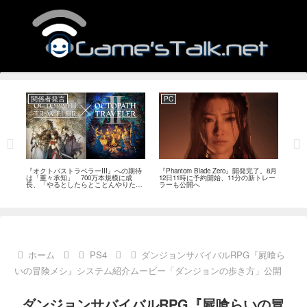
関係者発言
PC
関
ージ
『オクトパストラベラーIII』への期待
『Phantom Blade Zero』開発完了。8月
バン
のフ
は「重々承知」 700万本規模に成
12日11時に予約開始、11分の新トレー
ン』
中
長、「やるとしたらとことんやりた
ラーも公開へ
放送
い」と浅野智也氏
ホーム
PS4
ダンジョンサバイバルRPG『屍喰ら
いの冒険メシ』システム紹介ムービー「ダンジョンの歩き方」公開
ダンジョンサバイバルRPG『屍喰らいの冒