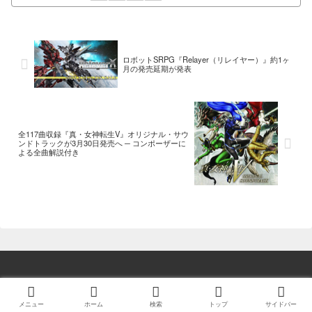
ロボットSRPG『Relayer（リレイヤー）』約1ヶ
月の発売延期が発表
全117曲収録『真・女神転生V』オリジナル・サウ
ンドトラックが3月30日発売へ ─ コンポーザーに
よる全曲解説付き
© 2014 ゲーム情報！ゲームのはなし.
メニュー
ホーム
検索
トップ
サイドバー