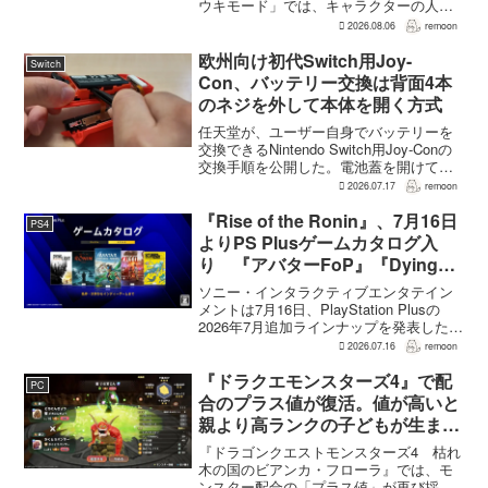
ウキモード」では、キャラクターの人気
にかかわらず退場させるとRPG Siteのイ
2026.08.06
remoon
ンタビューで語った。事件や出来事が原
作と変わることで、これまで見られなか
欧州向け初代Switch用Joy-
Switch
った一面がよ...
Con、バッテリー交換は背面4本
のネジを外して本体を開く方式
任天堂が、ユーザー自身でバッテリーを
交換できるNintendo Switch用Joy-Conの
交換手順を公開した。電池蓋を開けて入
れ替える方式ではなく、背面のネジ4本を
2026.07.17
remoon
外して本体を開き、内部のバッテリーと
ケーブルを取り外す必要がある。この
『Rise of the Ronin』、7月16日
PS4
改...
よりPS Plusゲームカタログ入
り 『アバターFoP』『Dying
Light』なども順次配信
ソニー・インタラクティブエンタテイン
メントは7月16日、PlayStation Plusの
2026年7月追加ラインナップを発表した。
幕末の日本を舞台とするTeam NINJAのオ
2026.07.16
remoon
ープンワールドアクションRPG『Rise of
the Ron...
『ドラクエモンスターズ4』で配
PC
合のプラス値が復活。値が高いと
親より高ランクの子どもが生まれ
ることも
『ドラゴンクエストモンスターズ4 枯れ
木の国のビアンカ・フローラ』では、モ
ンスター配合の「プラス値」が再び採用