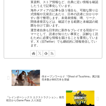
算資料、ストア情報など、出典に近い情報を確認
したうえで記事化しています。
海外メディアの記事を扱う場合も、可能な限り公
式情報や元発言にあたり、日本の読者に分かりや
すい形で整理します。未発表情報、噂、リーク、
関係者発言などは、確認できる範囲と未確認の範
囲を分けて扱います。
運営者自身も日常的に新作をプレイする現役ゲー
マーとして、読者が知りたい事実と、誤解なく読
むために必要な情報を届けることを重視していま
す。X（旧Twitter）でも継続的に情報発信してい
ます。
侍オープンワールド『Ghost of Tsushima』累計販
売本数が800万本を突破
『レインボーシックス エクストラクション』発売
初日からGame Pass 入り決定