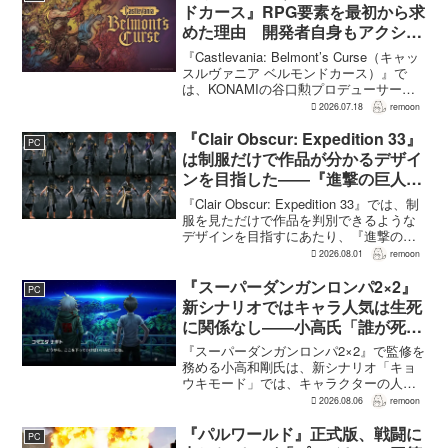
ンクエストモンスターズ...
ドカース』RPG要素を最初から求
めた理由 開発者自身もアクショ
ンのつらさを実感
『Castlevania: Belmont’s Curse（キャッ
スルヴァニア ベルモンドカース）』で
は、KONAMIの谷口勲プロデューサー
が、レベルアップを含むRPG的システム
2026.07.18
remoon
を開発当初から入れるよう求めていた。
何度も挑戦すれば先へ進める...
『Clair Obscur: Expedition 33』
PC
は制服だけで作品が分かるデザイ
ンを目指した――『進撃の巨人』
の制服と『BLEACH』のキャラ
『Clair Obscur: Expedition 33』では、制
造形が影響
服を見ただけで作品を判別できるような
デザインを目指すにあたり、『進撃の巨
人』を参考にしたという。あわせて、キ
2026.08.01
remoon
ャラクター造形は『BLEACH』のシンプ
ルで印象に残るデザインから...
『スーパーダンガンロンパ2×2』
PC
新シナリオではキャラ人気は生死
に関係なし――小高氏「誰が死ん
でもヘイトメールは送らないで」
『スーパーダンガンロンパ2×2』で監修を
務める小高和剛氏は、新シナリオ「キョ
ウキモード」では、キャラクターの人気
にかかわらず退場させるとRPG Siteのイ
2026.08.06
remoon
ンタビューで語った。事件や出来事が原
作と変わることで、これまで見られなか
『パルワールド』正式版、戦闘に
PC
った一面がよ...