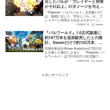
出したパルが「プレイヤーと同等
かそれ以上」のダメージを与えら
れるように
『Palworld / パルワールド』正式版1.0で
は、戦闘に出した「手出しパル」が、プ
レイヤーと同等かそれ以上のダメージを
敵に与えられるようになった。ほぼすべ
2026.07.10
remoon
てのアクティブスキルを対象に、威力や
挙動、クールダウン時間、使いやすさが
『パルワールド』1.0正式版後に
PC
見直され...
約187万本を追加販売したとの推
計。Steamだけで約150万本、累
計3050万本規模
市場分析会社Alinea Analyticsが7月21日
に公表した推計によると、『Palworld / パ
ルワールド』は7月10日の1.0正式版リリ
ース後、Steamで約150万本、PS5で約30
2026.07.22
remoon
万本、Xboxで7万本弱を追加販売した。
各プ...
スポンサーリンク