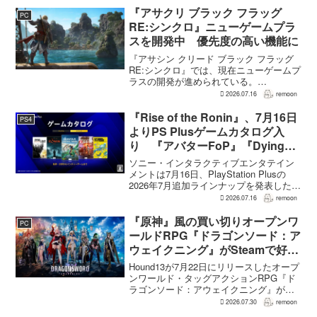
はエンディングへ収束...
『アサクリ ブラック フラッグ
PC
RE:シンクロ』ニューゲームプラ
スを開発中 優先度の高い機能に
『アサシン クリード ブラック フラッグ
RE:シンクロ』では、現在ニューゲームプ
ラスの開発が進められている。
GamesRadar+によると、ゲームディレク
2026.07.16
remoon
ターのRichard Knight氏は、YouTuberの
JorRaptor氏による...
『Rise of the Ronin』、7月16日
PS4
よりPS Plusゲームカタログ入
り 『アバターFoP』『Dying
Light』なども順次配信
ソニー・インタラクティブエンタテイン
メントは7月16日、PlayStation Plusの
2026年7月追加ラインナップを発表した。
幕末の日本を舞台とするTeam NINJAのオ
2026.07.16
remoon
ープンワールドアクションRPG『Rise of
the Ron...
『原神』風の買い切りオープンワ
PC
ールドRPG『ドラゴンソード：ア
ウェイクニング』がSteamで好発
進。価格3,480円、レビュー5,000
Hound13が7月22日にリリースしたオープ
件超で約90％好評
ンワールド・タッグアクションRPG『ド
ラゴンソード：アウェイクニング』が、
Steamで好調なスタートを切った。7月30
2026.07.30
remoon
日の確認時点で、全言語・全購入形態の