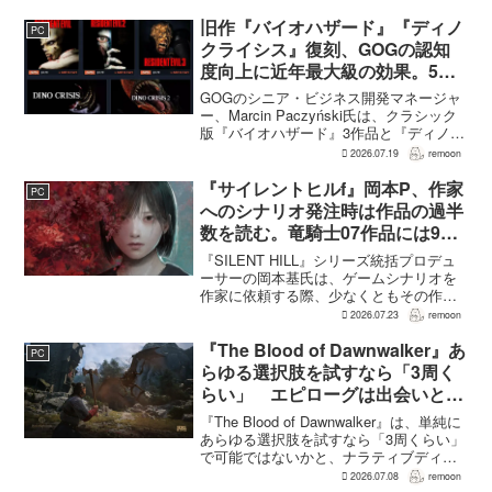
旧作『バイオハザード』『ディノ
PC
クライシス』復刻、GOGの認知
度向上に近年最大級の効果。5作
品は90％超の肯定的評価
GOGのシニア・ビジネス開発マネージャ
ー、Marcin Paczyński氏は、クラシック
版『バイオハザード』3作品と『ディノク
ライシス』2作品の復刻が、近年のGOG
2026.07.19
remoon
において、ほかのほとんどのリリース以
上に認知度向上へ貢献したと語った。現
『サイレントヒルf』岡本P、作家
PC
在...
へのシナリオ発注時は作品の過半
数を読む。竜騎士07作品には9割
以上目を通す
『SILENT HILL』シリーズ統括プロデュ
ーサーの岡本基氏は、ゲームシナリオを
作家に依頼する際、少なくともその作家
の作品の過半数に目を通すという。作家
2026.07.23
remoon
への敬意に加え、得意・不得意を把握し
たうえで物語を任せるためだ。電ファミ
『The Blood of Dawnwalker』あ
PC
ニコゲーマーが...
らゆる選択肢を試すなら「3周く
らい」 エピローグは出会いと選
択で変化
『The Blood of Dawnwalker』は、単純に
あらゆる選択肢を試すなら「3周くらい」
で可能ではないかと、ナラティブディレ
クターのJakub Szamałek氏がファミ
2026.07.08
remoon
通.comのインタビューで説明した。物語