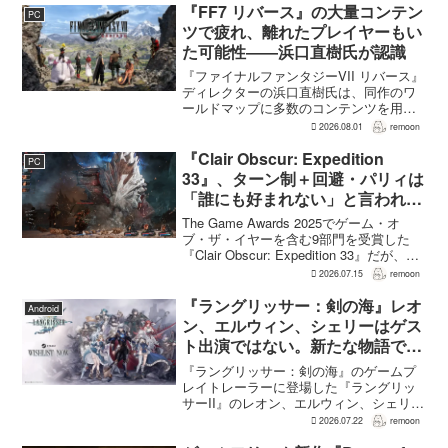
ユーザーレビューは5,710件に達し、う...
『FF7 リバース』の大量コンテン
PC
ツで疲れ、離れたプレイヤーもい
た可能性――浜口直樹氏が認識
『ファイナルファンタジーVII リバース』
ディレクターの浜口直樹氏は、同作のワ
ールドマップに多数のコンテンツを用意
したことで、一部のプレイヤーが疲れを
2026.08.01
remoon
感じたり、ゲームから離れたりした可能
性があるとの認識を示した。
『Clair Obscur: Expedition
PC
GamesRadar+のイン...
33』、ターン制＋回避・パリィは
「誰にも好まれない」と言われて
いた 開発陣は実際に遊んだ面白
The Game Awards 2025でゲーム・オ
さを優先
ブ・ザ・イヤーを含む9部門を受賞した
『Clair Obscur: Expedition 33』だが、タ
ーン制バトルに回避やパリィを組み合わ
2026.07.15
remoon
せる設計は、発売前に「誰にも好まれな
い」と何度も言...
『ラングリッサー：剣の海』レオ
Android
ン、エルウィン、シェリーはゲス
ト出演ではない。新たな物語で重
要な役割を担う
『ラングリッサー：剣の海』のゲームプ
レイトレーラーに登場した『ラングリッ
サーII』のレオン、エルウィン、シェリー
は、単なるファンサービスやゲスト出演
2026.07.22
remoon
にとどまらず、新たな物語で重要な役割