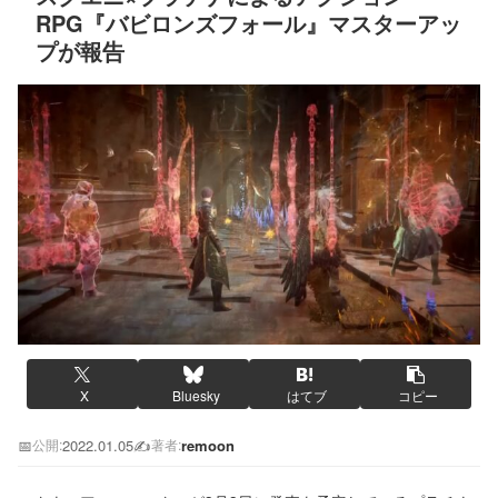
RPG『バビロンズフォール』マスターアッ
プが報告
X
Bluesky
はてブ
コピー
📅
2022.01.05
✍️
remoon
公開:
著者: