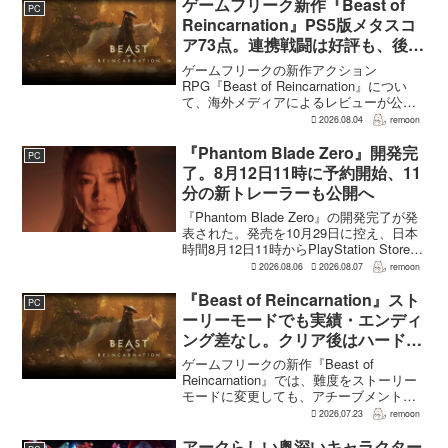
を担う。ファミ通のメールインタビュー
ゲームフリーク新作『Beast of
PC
で本作のプロデューサ...
Reincarnation』PS5版メタスコ
ア73点。連携戦闘は好評も、後半
の“ボス再戦続き”には不満
ゲームフリークの新作アクション
RPG『Beast of Reincarnation』につい
て、海外メディアによるレビューが公開
された。PS5版のメタスコアは73。採点
2026.08.04
remoon
された49件のうち25件が好評、24件が賛
否両論で、不評に分類されたレビュ...
『Phantom Blade Zero』開発完
PC
了。8月12日11時に予約開始、11
分の新トレーラーも公開へ
『Phantom Blade Zero』の開発完了が発
表された。発売を10月29日に控え、日本
時間8月12日11時からPlayStation Store、
Steam、Epic Games Storeで予約受付が
2026.08.06
2026.08.07
remoon
始まる。同時に公開される新トレ...
『Beast of Reincarnation』スト
PC
ーリーモードでも実績・エンディ
ング差なし。クリア後はハード超
えのNEW GAME+も
ゲームフリークの新作『Beast of
Reincarnation』では、難度をストーリー
モードに変更しても、アチーブメントや
収集要素、エンディングに違いはない。
2026.07.23
remoon
クリア後には、ハードモードを上回る高
難度のNEW GAME+も用意されてい
アークらしい奥深いキャラクター