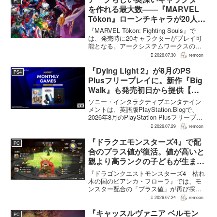
PC
る。...
を作れる最大数――『MARVEL
Tōkon』ローンチキャラが20人に
なった理由
『MARVEL Tōkon: Fighting Souls』で
は、発売時に20キャラクターがプレイ可
能となる。アークシステムワークスの山
中丈嗣プロデューサーは、この人数につ
2026.07.30
remoon
いて、予算とスケジュールを考慮した結
果だと説明。そのうえで、同社らし...
『Dying Light 2』が8月のPS
PS4
Plusフリープレイに。新作『Big
Walk』も発売初日から提供【海
外発表】
ソニー・インタラクティブエンタテイン
メントは、英語版PlayStation.Blogで、
2026年8月のPlayStation Plusフリープレ
イとして『Dying Light 2 Stay Human:
2026.07.29
remoon
Reloaded Edition...
『ドラクエモンスターズ4』で配
PC
合のプラス値が復活。値が高いと
親より高ランクの子どもが生まれ
ることも
『ドラゴンクエストモンスターズ4 枯れ
木の国のビアンカ・フローラ』では、モ
ンスター配合の「プラス値」が再び採用
される。配合を繰り返すことで数値が増
2026.07.24
remoon
え、大きいほどモンスターのパラメータ
が高くなる補正がかかる。前作『ドラゴ
『キャッスルヴァニア ベルモン
PC