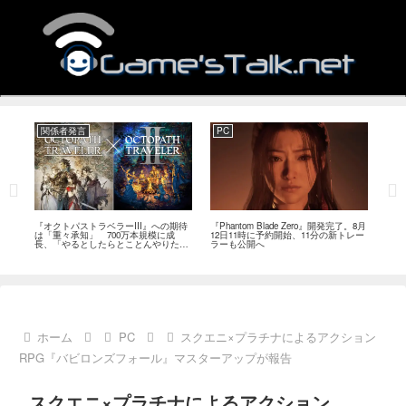
関係者発言
PC
関
ージ
『オクトパストラベラーIII』への期待
『Phantom Blade Zero』開発完了。8月
バン
のフ
は「重々承知」 700万本規模に成
12日11時に予約開始、11分の新トレー
ン』
中
長、「やるとしたらとことんやりた
ラーも公開へ
放送
い」と浅野智也氏
ホーム
PC
スクエニ×プラチナによるアクション
RPG『バビロンズフォール』マスターアップが報告
スクエニ×プラチナによるアクション