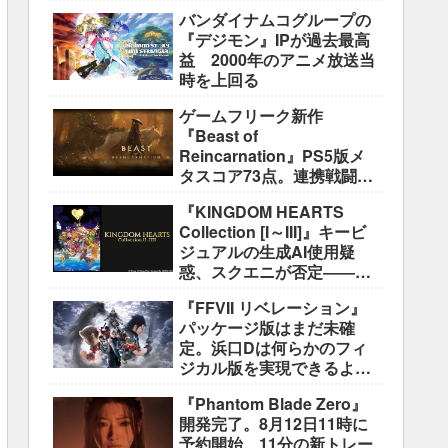
盛り込むのは極めて困難と
バンダイナムコグループの
説明
『デジモン』IPが過去最高
益 2000年のアニメ放送当
時を上回る
ゲームフリーク新作
『Beast of
Reincarnation』PS5版メ
タスコア73点。連携戦闘は
好評も、後半の“ボス再戦続
『KINGDOM HEARTS
き”には不満
Collection [I～III]』キービ
ジュアルの生成AI使用疑
惑、スクエニが否定――不
自然な描写は「人為的ミ
『FFVII リベレーション』
ス」
パッケージ版はまだ未確
定。浜口Dは何らかのフィ
ジカル版を実現できるよう
調整中
『Phantom Blade Zero』
開発完了。8月12日11時に
予約開始、11分の新トレー