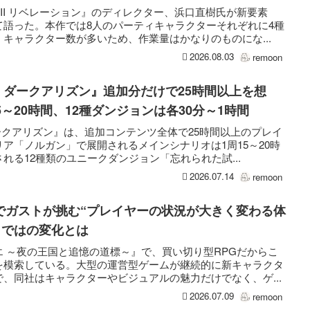
II リベレーション』のディレクター、浜口直樹氏が新要素
て語った。本作では8人のパーティキャラクターそれぞれに4種
キャラクター数が多いため、作業量はかなりのものにな...
2026.08.03
remoon
：ダークアリズン』追加分だけで25時間以上を想
～20時間、12種ダンジョンは各30分～1時間
ークアリズン』は、追加コンテンツ全体で25時間以上のプレイ
ア「ノルガン」で展開されるメインシナリオは1周15～20時
れる12種類のユニークダンジョン「忘れられた試...
2026.07.14
remoon
でガストが挑む“プレイヤーの状況が大きく変わる体
らではの変化とは
 ～夜の王国と追憶の道標～』で、買い切り型RPGだからこ
を模索している。大型の運営型ゲームが継続的に新キャラクタ
、同社はキャラクターやビジュアルの魅力だけでなく、ゲ...
2026.07.09
remoon