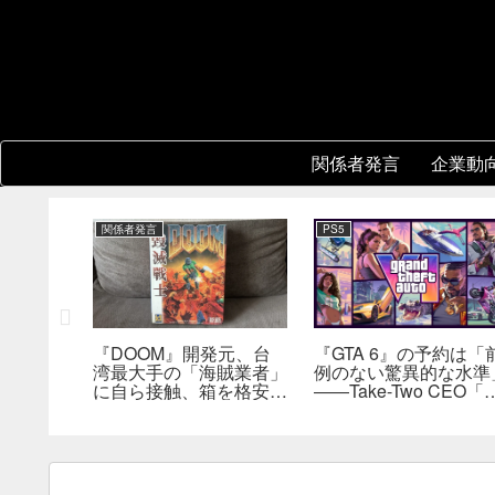
関係者発言
企業動
関係者発言
PS5
2』
『DOOM』開発元、台
『GTA 6』の予約は「
フィールド
湾最大手の「海賊業者」
例のない驚異的な水準
合わせた
に自ら接触、箱を格安で
――Take-Two CEO「
えが不要
大量販売していた。「自
売にどうつながるか分
持ブレイ
分たちにとっては流通だ
らない」
った」