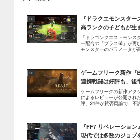
『ドラクエモンスター
PC
高ランクの子どもが生
『ドラゴンクエストモンス
ー配合の「プラス値」が再
モンスターのパラメータが
ズ...
ゲームフリーク新作『Beas
PC
連携戦闘は好評も、後
ゲームフリークの新作アクションR
によるレビューが公開された
評、24件が賛否両論で、不評
『FF7 リベレーショ
PC
現代では多数のジョブ