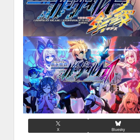
X
Bluesky