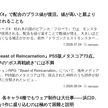
ズ4』で配合のプラス値が復活。値が高いと親より
まれることも
ターズ4 枯れ木の国のビアンカ・フローラ』では、モンスタ
び採用される。配合を繰り返すことで数値が増え、大きいほど
高くなる補正がかかる。前作『ドラゴンクエストモンスター
2026.07.24
remoon
t of Reincarnation』PS5版メタスコア73点。
半の“ボス再戦続き”には不満
PG『Beast of Reincarnation』について、海外メディア
。PS5版のメタスコアは73。採点された49件のうち25件が好
に分類されたレビュ...
2026.08.04
remoon
ン』各キャラ4種でもウェア制作は大仕事――浜口D、
を1作に盛り込むのは極めて困難と説明