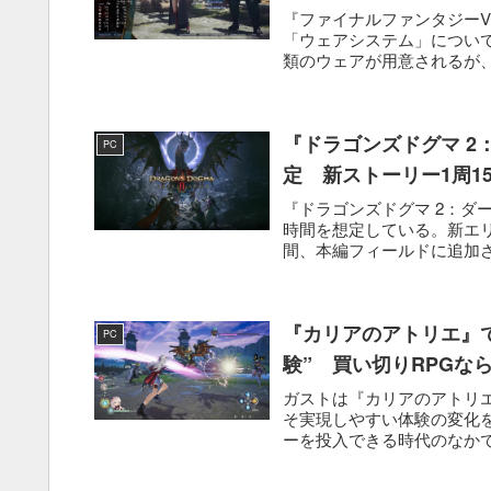
『ファイナルファンタジーV
「ウェアシステム」につい
類のウェアが用意されるが、
『ドラゴンズドグマ 2
PC
定 新ストーリー1周15
『ドラゴンズドグマ 2：ダ
時間を想定している。新エリ
間、本編フィールドに追加さ
『カリアのアトリエ』
PC
験” 買い切りRPGな
ガストは『カリアのアトリエ
そ実現しやすい体験の変化
ーを投入できる時代のなかで