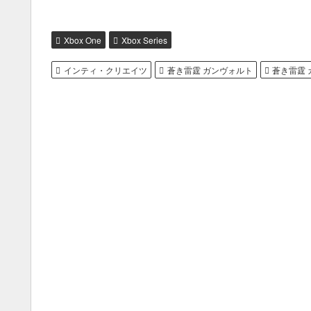
Xbox One
Xbox Series
インティ・クリエイツ
蒼き雷霆 ガンヴォルト
蒼き雷霆 