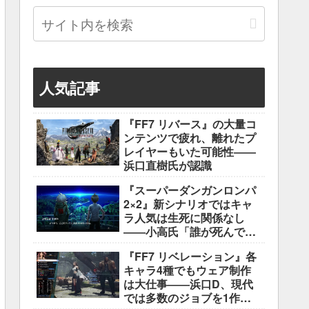
人気記事
『FF7 リバース』の大量コ
ンテンツで疲れ、離れたプ
レイヤーもいた可能性――
浜口直樹氏が認識
『スーパーダンガンロンパ
2×2』新シナリオではキャ
ラ人気は生死に関係なし
――小高氏「誰が死んでも
ヘイトメールは送らない
『FF7 リベレーション』各
で」
キャラ4種でもウェア制作
は大仕事――浜口D、現代
では多数のジョブを1作に