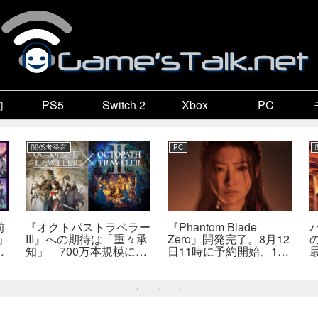
向
PS5
Switch 2
Xbox
PC
関係者発言
PC
前
『オクトパストラベラー
『Phantom Blade
」
III』への期待は「重々承
Zero』開発完了。8月12
販
知」 700万本規模に成
日11時に予約開始、11
か
長、「やるとしたらとこ
分の新トレーラーも公開
とんやりたい」と浅野智
へ
也氏