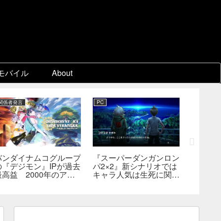
モバイル
About
関係者発言
PC
Switch 2
バンダイナムコグループ
『スーパーダンガンロン
『ディア
の『デジモン』IPが過去
パ2×2』新シナリオでは
Switc
最高益 2000年のアニ
キャラ人気は生死に関係
たは18
メ放送当時を上回る
なし――小高氏「誰が死
――bill
んでもヘイトメールは送
格・販
らないで」