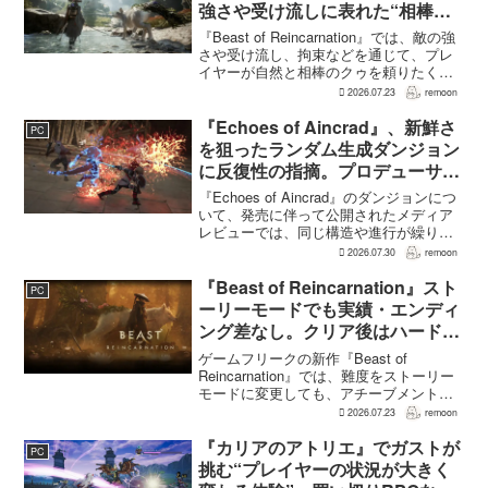
強さや受け流しに表れた“相棒と
の共闘”設計
『Beast of Reincarnation』では、敵の強
さや受け流し、拘束などを通じて、プレ
イヤーが自然と相棒のクゥを頼りたくな
る戦闘が設計されている。そうした設計
2026.07.23
remoon
意図について、本作でディレクター兼シ
ナリオライターを務めるゲームフリー
『Echoes of Aincrad』、新鮮さ
PC
ク...
を狙ったランダム生成ダンジョン
に反復性の指摘。プロデューサー
は発売前に採用理由を説明
『Echoes of Aincrad』のダンジョンにつ
いて、発売に伴って公開されたメディア
レビューでは、同じ構造や進行が繰り返
されるとの評価が出ている。発売前の7月
2026.07.30
remoon
上旬に行われた週刊ファミ通の対談で
は、ゲーム総合プロデューサーの二見鷹
『Beast of Reincarnation』スト
PC
介氏が...
ーリーモードでも実績・エンディ
ング差なし。クリア後はハード超
えのNEW GAME+も
ゲームフリークの新作『Beast of
Reincarnation』では、難度をストーリー
モードに変更しても、アチーブメントや
収集要素、エンディングに違いはない。
2026.07.23
remoon
クリア後には、ハードモードを上回る高
難度のNEW GAME+も用意されてい
『カリアのアトリエ』でガストが
PC
る。...
挑む“プレイヤーの状況が大きく