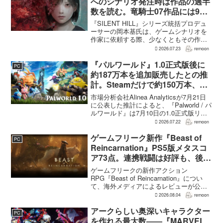
へのシナリオ発注時は作品の過半
数を読む。竜騎士07作品には9割
以上目を通す
『SILENT HILL』シリーズ統括プロデュ
ーサーの岡本基氏は、ゲームシナリオを
作家に依頼する際、少なくともその作家
の作品の過半数に目を通すという。作家
2026.07.23
remoon
への敬意に加え、得意・不得意を把握し
たうえで物語を任せるためだ。電ファミ
『パルワールド』1.0正式版後に
PC
ニコゲーマーが...
約187万本を追加販売したとの推
計。Steamだけで約150万本、累
計3050万本規模
市場分析会社Alinea Analyticsが7月21日
に公表した推計によると、『Palworld / パ
ルワールド』は7月10日の1.0正式版リリ
ース後、Steamで約150万本、PS5で約30
2026.07.22
remoon
万本、Xboxで7万本弱を追加販売した。
各プ...
ゲームフリーク新作『Beast of
PC
Reincarnation』PS5版メタスコ
ア73点。連携戦闘は好評も、後半
の“ボス再戦続き”には不満
ゲームフリークの新作アクション
RPG『Beast of Reincarnation』につい
て、海外メディアによるレビューが公開
された。PS5版のメタスコアは73。採点
2026.08.04
remoon
された49件のうち25件が好評、24件が賛
否両論で、不評に分類されたレビュ...
アークらしい奥深いキャラクター
PC
を作れる最大数――『MARVEL