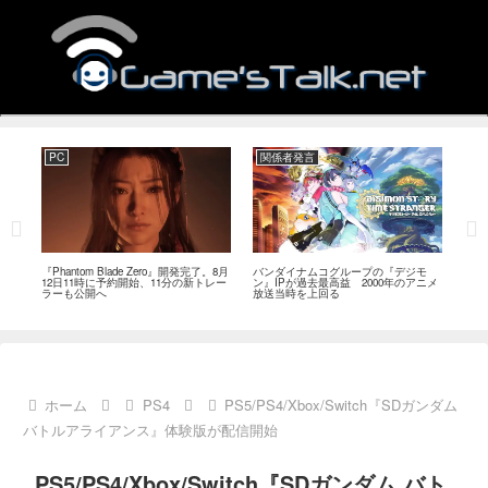
PC
関係者発言
PC
MI
『Phantom Blade Zero』開発完了。8月
バンダイナムコグループの『デジモ
『ス
。双
12日11時に予約開始、11分の新トレー
ン』IPが過去最高益 2000年のアニメ
ナリ
ラーも公開へ
放送当時を上回る
し―
ール
ホーム
PS4
PS5/PS4/Xbox/Switch『SDガンダム
バトルアライアンス』体験版が配信開始
PS5/PS4/Xbox/Switch『SDガンダム バト