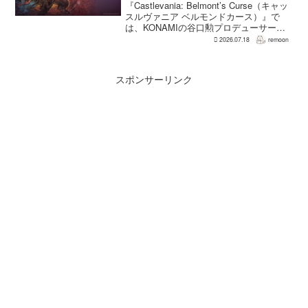
ンのつらさを実感
『Castlevania: Belmont’s Curse（キャッ
スルヴァニア ベルモンドカース）』で
は、KONAMIの谷口勲プロデューサー
が、レベルアップを含むRPG的システム
2026.07.18
remoon
を開発当初から入れるよう求めていた。
何度も挑戦すれば先へ進める...
スポンサーリンク