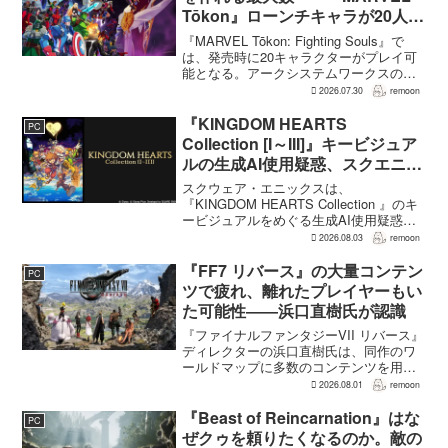
Tōkon』ローンチキャラが20人に
なった理由
『MARVEL Tōkon: Fighting Souls』で
は、発売時に20キャラクターがプレイ可
能となる。アークシステムワークスの山
中丈嗣プロデューサーは、この人数につ
2026.07.30
remoon
いて、予算とスケジュールを考慮した結
果だと説明。そのうえで、同社らし...
『KINGDOM HEARTS
PC
Collection [I～III]』キービジュア
ルの生成AI使用疑惑、スクエニが
否定――不自然な描写は「人為的
スクウェア・エニックスは、
ミス」
『KINGDOM HEARTS Collection 』のキ
ービジュアルをめぐる生成AI使用疑惑に
ついて、問題となったアセットは開発チ
2026.08.03
remoon
ームが生成AIを使わず制作したもので、
不自然な箇所は「人為的ミス」によるも
『FF7 リバース』の大量コンテン
PC
のだと...
ツで疲れ、離れたプレイヤーもい
た可能性――浜口直樹氏が認識
『ファイナルファンタジーVII リバース』
ディレクターの浜口直樹氏は、同作のワ
ールドマップに多数のコンテンツを用意
したことで、一部のプレイヤーが疲れを
2026.08.01
remoon
感じたり、ゲームから離れたりした可能
性があるとの認識を示した。
『Beast of Reincarnation』はな
PC
GamesRadar+のイン...
ぜクゥを頼りたくなるのか。敵の