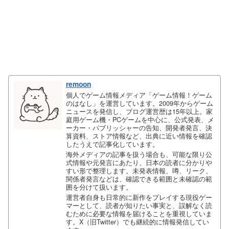
remoon
個人でゲーム情報メディア「ゲーム情報！ゲーム
のはなし」を運営しています。2009年からゲーム
ニュースを発信し、ブログ運営歴は15年以上。家
庭用ゲーム機・PCゲームを中心に、公式発表、メ
ーカー・パブリッシャーの告知、開発者発言、決
算資料、ストア情報など、出典に近い情報を確認
したうえで記事化しています。
海外メディアの記事を扱う場合も、可能な限り公
式情報や元発言にあたり、日本の読者に分かりや
すい形で整理します。未発表情報、噂、リーク、
関係者発言などは、確認できる範囲と未確認の範
囲を分けて扱います。
運営者自身も日常的に新作をプレイする現役ゲー
マーとして、読者が知りたい事実と、誤解なく読
むために必要な情報を届けることを重視していま
す。X（旧Twitter）でも継続的に情報発信してい