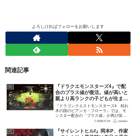
よろしければフォローをお願いします
関連記事
『ドラクエモンスターズ4』で配
PC
合のプラス値が復活。値が高いと
親より高ランクの子どもが生まれ
ることも
『ドラゴンクエストモンスターズ4 枯れ
木の国のビアンカ・フローラ』では、モ
ンスター配合の「プラス値」が再び採用
される。配合を繰り返すことで数値が増
2026.07.24
remoon
え、大きいほどモンスターのパラメータ
が高くなる補正がかかる。前作『ドラゴ
『サイレントヒルf』岡本P、作家
PC
ンクエストモンスターズ...