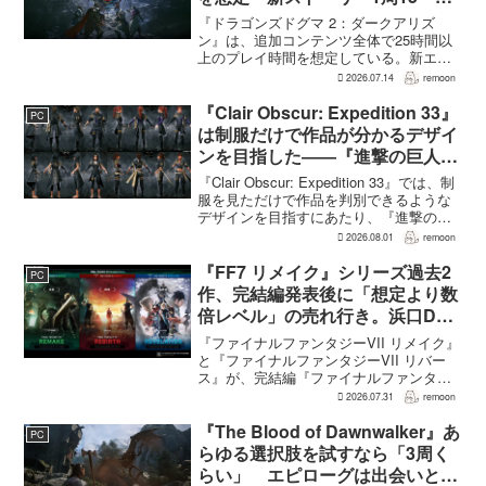
時間、12種ダンジョンは各30分
『ドラゴンズドグマ 2：ダークアリズ
～1時間
ン』は、追加コンテンツ全体で25時間以
上のプレイ時間を想定している。新エリ
ア「ノルガン」で展開されるメインシナ
2026.07.14
remoon
リオは1周15～20時間、本編フィールドに
追加される12種類のユニークダンジョン
『Clair Obscur: Expedition 33』
PC
「忘れられた試...
は制服だけで作品が分かるデザイ
ンを目指した――『進撃の巨人』
の制服と『BLEACH』のキャラ
『Clair Obscur: Expedition 33』では、制
造形が影響
服を見ただけで作品を判別できるような
デザインを目指すにあたり、『進撃の巨
人』を参考にしたという。あわせて、キ
2026.08.01
remoon
ャラクター造形は『BLEACH』のシンプ
ルで印象に残るデザインから...
『FF7 リメイク』シリーズ過去2
PC
作、完結編発表後に「想定より数
倍レベル」の売れ行き。浜口Dが
明かす
『ファイナルファンタジーVII リメイク』
と『ファイナルファンタジーVII リバー
ス』が、完結編『ファイナルファンタジ
ーVII リベレーション』の発表後、「我々
2026.07.31
remoon
の想定よりも、数倍レベル」で売れてい
ると、シリーズディレクターの浜口直樹
『The Blood of Dawnwalker』あ
PC
氏がAU...
らゆる選択肢を試すなら「3周く
らい」 エピローグは出会いと選