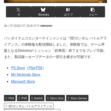
X
Bluesky
はてブ
コピー
📅
2022.07.22
✍️
remoon
公開:
著者:
バンダイナムコエンターテインメントは『SDガンダム バトルアラ
イアンス』の体験版を配信開始しました。体験版では、ゲーム序
盤となるDirectory1ミッション「鉄華団」終了までをプレイ可能。
また、製品版へセーブデータの一部引き継ぎが可能です。
PS Store
（
PS4
/
PS5
）
My Nintendo Store
Microsoft Store
PS4
PS5
Switch
Xbox One
Xbox Series
SDガンダム バトルアライアンス