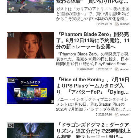
変わる体験” 買い切りRPGなら
ではの変化とは
ガストは『カリアのアトリエ ～夜の王国
と追憶の道標～』で、買い切り型RPGだ
からこそ実現しやすい体験の変化を模索
している。大型の運営型ゲームが継続的
2026.07.09
remoon
に新キャラクターを投入できる時代のな
かで、同社はキャラクターやビジュアル
『Phantom Blade Zero』開発完
PC
の魅力だけでなく、ゲ...
了。8月12日11時に予約開始、11
分の新トレーラーも公開へ
『Phantom Blade Zero』の開発完了が発
表された。発売を10月29日に控え、日本
時間8月12日11時からPlayStation Store、
Steam、Epic Games Storeで予約受付が
2026.08.06
2026.08.07
remoon
始まる。同時に公開される新トレ...
『Rise of the Ronin』、7月16日
PS4
よりPS Plusゲームカタログ入
り 『アバターFoP』『Dying
Light』なども順次配信
ソニー・インタラクティブエンタテイン
メントは7月16日、PlayStation Plusの
2026年7月追加ラインナップを発表した。
幕末の日本を舞台とするTeam NINJAのオ
2026.07.16
remoon
ープンワールドアクションRPG『Rise of
the Ron...
『ドラゴンズドグマ 2：ダークア
PC
リズン』追加分だけで25時間以上
を想定 新ストーリー1周15～20