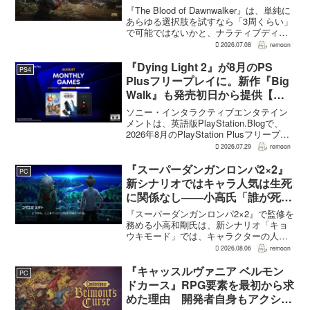
択で変化
『The Blood of Dawnwalker』は、単純に
あらゆる選択肢を試すなら「3周くらい」
で可能ではないかと、ナラティブディレ
クターのJakub Szamałek氏がファミ
2026.07.08
remoon
通.comのインタビューで説明した。物語
はエンディングへ収束...
『Dying Light 2』が8月のPS
PS4
Plusフリープレイに。新作『Big
Walk』も発売初日から提供【海
外発表】
ソニー・インタラクティブエンタテイン
メントは、英語版PlayStation.Blogで、
2026年8月のPlayStation Plusフリープレ
イとして『Dying Light 2 Stay Human:
2026.07.29
remoon
Reloaded Edition...
『スーパーダンガンロンパ2×2』
PC
新シナリオではキャラ人気は生死
に関係なし――小高氏「誰が死ん
でもヘイトメールは送らないで」
『スーパーダンガンロンパ2×2』で監修を
務める小高和剛氏は、新シナリオ「キョ
ウキモード」では、キャラクターの人気
にかかわらず退場させるとRPG Siteのイ
2026.08.06
remoon
ンタビューで語った。事件や出来事が原
作と変わることで、これまで見られなか
『キャッスルヴァニア ベルモン
PC
った一面がよ...
ドカース』RPG要素を最初から求
めた理由 開発者自身もアクショ