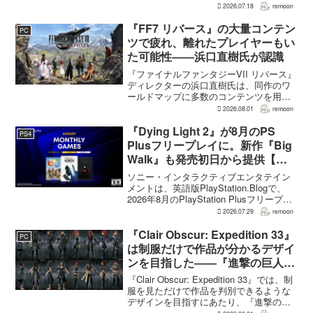
が、レベルアップを含むRPG的システム
2026.07.18
remoon
を開発当初から入れるよう求めていた。
何度も挑戦すれば先へ進める...
『FF7 リバース』の大量コンテン
PC
ツで疲れ、離れたプレイヤーもい
た可能性――浜口直樹氏が認識
『ファイナルファンタジーVII リバース』
ディレクターの浜口直樹氏は、同作のワ
ールドマップに多数のコンテンツを用意
したことで、一部のプレイヤーが疲れを
2026.08.01
remoon
感じたり、ゲームから離れたりした可能
性があるとの認識を示した。
『Dying Light 2』が8月のPS
PS4
GamesRadar+のイン...
Plusフリープレイに。新作『Big
Walk』も発売初日から提供【海
外発表】
ソニー・インタラクティブエンタテイン
メントは、英語版PlayStation.Blogで、
2026年8月のPlayStation Plusフリープレ
イとして『Dying Light 2 Stay Human:
2026.07.29
remoon
Reloaded Edition...
『Clair Obscur: Expedition 33』
PC
は制服だけで作品が分かるデザイ
ンを目指した――『進撃の巨人』
の制服と『BLEACH』のキャラ
『Clair Obscur: Expedition 33』では、制
造形が影響
服を見ただけで作品を判別できるような
デザインを目指すにあたり、『進撃の巨
人』を参考にしたという。あわせて、キ