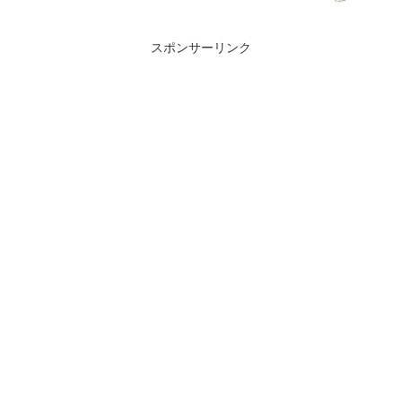
ンタビューで語った。事件や出来事が原
作と変わることで、これまで見られなか
った一面がよ...
スポンサーリンク