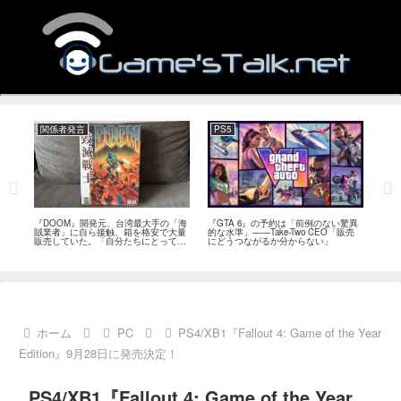
関係者発言
PS5
関
フィー
『DOOM』開発元、台湾最大手の「海
『GTA 6』の予約は「前例のない驚異
『オ
イド
賊業者」に自ら接触、箱を格安で大量
的な水準」――Take-Two CEO「販売
は「
ブレ
販売していた。「自分たちにとっては
にどうつながるか分からない」
長、
流通だった」
い」
ホーム
PC
PS4/XB1『Fallout 4: Game of the Year
Edition』9月28日に発売決定！
PS4/XB1『Fallout 4: Game of the Year