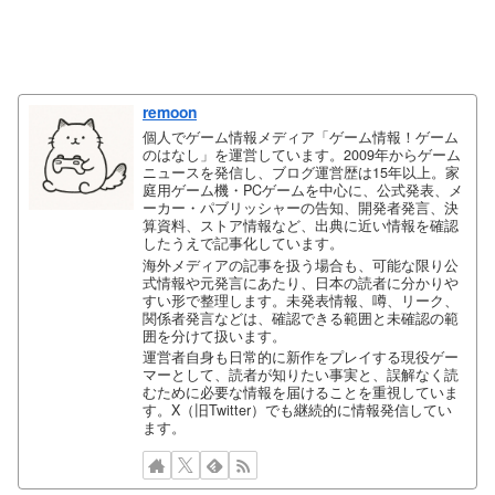
remoon
個人でゲーム情報メディア「ゲーム情報！ゲーム
のはなし」を運営しています。2009年からゲーム
ニュースを発信し、ブログ運営歴は15年以上。家
庭用ゲーム機・PCゲームを中心に、公式発表、メ
ーカー・パブリッシャーの告知、開発者発言、決
算資料、ストア情報など、出典に近い情報を確認
したうえで記事化しています。
海外メディアの記事を扱う場合も、可能な限り公
式情報や元発言にあたり、日本の読者に分かりや
すい形で整理します。未発表情報、噂、リーク、
関係者発言などは、確認できる範囲と未確認の範
囲を分けて扱います。
運営者自身も日常的に新作をプレイする現役ゲー
マーとして、読者が知りたい事実と、誤解なく読
むために必要な情報を届けることを重視していま
す。X（旧Twitter）でも継続的に情報発信してい
ます。