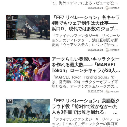
て、海外メディアによるレビューが公開
された。PS5版のメタスコアは73。採点
2026.08.04
remoon
された49件のうち25件が好評、24件が賛
否両論で、不評に分類されたレビュ...
『FF7 リベレーション』各キャラ
PC
4種でもウェア制作は大仕事――
浜口D、現代では多数のジョブを
1作に盛り込むのは極めて困難と
『ファイナルファンタジーVII リベレーシ
説明
ョン』のディレクター、浜口直樹氏が新
要素「ウェアシステム」について語っ
た。本作では8人のパーティキャラクター
2026.08.03
remoon
それぞれに4種類のウェアが用意される
が、キャラクター数が多いため、作業量
アークらしい奥深いキャラクター
PC
はかなりのものにな...
を作れる最大数――『MARVEL
Tōkon』ローンチキャラが20人に
なった理由
『MARVEL Tōkon: Fighting Souls』で
は、発売時に20キャラクターがプレイ可
能となる。アークシステムワークスの山
中丈嗣プロデューサーは、この人数につ
2026.07.30
remoon
いて、予算とスケジュールを考慮した結
果だと説明。そのうえで、同社らし...
『FF7 リベレーション』英語版ク
PC
ラウド役「前2作で泣かなかった
人も3作目では泣き崩れる」 浜
口Dも約40回泣いたクラウドの重
『ファイナルファンタジーVII リベレーシ
要場面に言及
ョン』について、ディレクターの浜口直