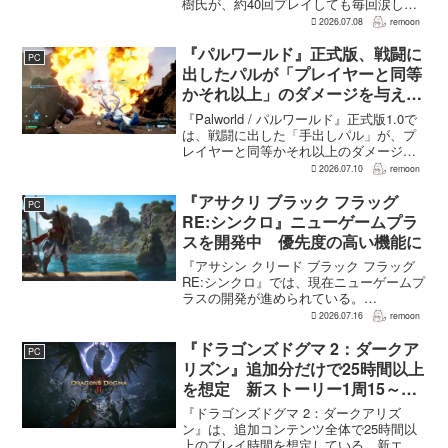
樹氏が、約40回プレイしても毎回涙した
というクラウドの重要な場面について語
2026.07.08
remoon
った。英語版クラウド役のCody Christian
氏も、「最初の2作で泣かなかった人も...
『パルワールド』正式版、戦闘に
PC
出したパルが「プレイヤーと同等
かそれ以上」のダメージを与えら
れるように
『Palworld / パルワールド』正式版1.0で
は、戦闘に出した「手出しパル」が、プ
レイヤーと同等かそれ以上のダメージを
敵に与えられるようになった。ほぼすべ
2026.07.10
remoon
てのアクティブスキルを対象に、威力や
挙動、クールダウン時間、使いやすさが
『アサクリ ブラック フラッグ
PC
見直され...
RE:シンクロ』ニューゲームプラ
スを開発中 優先度の高い機能に
『アサシン クリード ブラック フラッグ
RE:シンクロ』では、現在ニューゲームプ
ラスの開発が進められている。
GamesRadar+によると、ゲームディレク
2026.07.16
remoon
ターのRichard Knight氏は、YouTuberの
JorRaptor氏による...
『ドラゴンズドグマ 2：ダークア
PC
リズン』追加分だけで25時間以上
を想定 新ストーリー1周15～20
時間、12種ダンジョンは各30分
『ドラゴンズドグマ 2：ダークアリズ
～1時間
ン』は、追加コンテンツ全体で25時間以
上のプレイ時間を想定している。新エリ