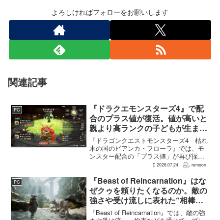
よろしければフォローをお願いします
関連記事
『ドラクエモンスターズ4』で配
PC
合のプラス値が復活。値が高いと
親より高ランクの子どもが生まれ
ることも
『ドラゴンクエストモンスターズ4 枯れ
木の国のビアンカ・フローラ』では、モ
ンスター配合の「プラス値」が再び採用
される。配合を繰り返すことで数値が増
2026.07.24
remoon
え、大きいほどモンスターのパラメータ
が高くなる補正がかかる。前作『ドラゴ
『Beast of Reincarnation』はな
PC
ンクエストモンスターズ...
ぜクゥを頼りたくなるのか。敵の
強さや受け流しに表れた“相棒と
の共闘”設計
『Beast of Reincarnation』では、敵の強