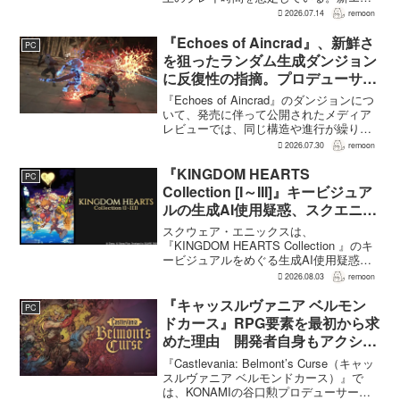
ア「ノルガン」で展開されるメインシナ
2026.07.14
remoon
リオは1周15～20時間、本編フィールドに
追加される12種類のユニークダンジョン
『Echoes of Aincrad』、新鮮さ
PC
「忘れられた試...
を狙ったランダム生成ダンジョン
に反復性の指摘。プロデューサー
は発売前に採用理由を説明
『Echoes of Aincrad』のダンジョンにつ
いて、発売に伴って公開されたメディア
レビューでは、同じ構造や進行が繰り返
されるとの評価が出ている。発売前の7月
2026.07.30
remoon
上旬に行われた週刊ファミ通の対談で
は、ゲーム総合プロデューサーの二見鷹
『KINGDOM HEARTS
PC
介氏が...
Collection [I～III]』キービジュア
ルの生成AI使用疑惑、スクエニが
否定――不自然な描写は「人為的
スクウェア・エニックスは、
ミス」
『KINGDOM HEARTS Collection 』のキ
ービジュアルをめぐる生成AI使用疑惑に
ついて、問題となったアセットは開発チ
2026.08.03
remoon
ームが生成AIを使わず制作したもので、
不自然な箇所は「人為的ミス」によるも
『キャッスルヴァニア ベルモン
PC
のだと...
ドカース』RPG要素を最初から求
めた理由 開発者自身もアクショ
ンのつらさを実感
『Castlevania: Belmont’s Curse（キャッ
スルヴァニア ベルモンドカース）』で
は、KONAMIの谷口勲プロデューサー