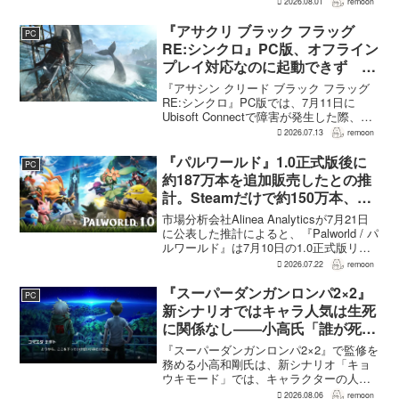
2026.08.01
remoon
ャラクター造形は『BLEACH』のシンプ
ルで印象に残るデザインから...
『アサクリ ブラック フラッグ
PC
RE:シンクロ』PC版、オフライン
プレイ対応なのに起動できず
Ubisoft Connect障害時に報告相
『アサシン クリード ブラック フラッグ
次ぐ
RE:シンクロ』PC版では、7月11日に
Ubisoft Connectで障害が発生した際、ゲ
ームを起動できないとの報告が相次い
2026.07.13
remoon
だ。オフライン起動を選んでもプレイで
きなかったという投稿もあり、影響は
『パルワールド』1.0正式版後に
PC
全...
約187万本を追加販売したとの推
計。Steamだけで約150万本、累
計3050万本規模
市場分析会社Alinea Analyticsが7月21日
に公表した推計によると、『Palworld / パ
ルワールド』は7月10日の1.0正式版リリ
ース後、Steamで約150万本、PS5で約30
2026.07.22
remoon
万本、Xboxで7万本弱を追加販売した。
各プ...
『スーパーダンガンロンパ2×2』
PC
新シナリオではキャラ人気は生死
に関係なし――小高氏「誰が死ん
でもヘイトメールは送らないで」
『スーパーダンガンロンパ2×2』で監修を
務める小高和剛氏は、新シナリオ「キョ
ウキモード」では、キャラクターの人気
にかかわらず退場させるとRPG Siteのイ
2026.08.06
remoon