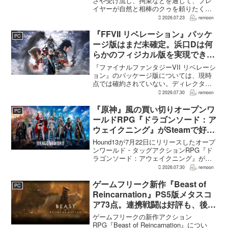
さや受け流し、拘束などを通じて、プレ
イヤーが自然と相棒のクゥを頼りたくな
る戦闘が設計されている。そうした設計
2026.07.23
remoon
意図について、本作でディレクター兼シ
ナリオライターを務めるゲームフリー
『FFVII リベレーション』パッケ
PC
ク...
ージ版はまだ未確定。浜口Dは何
らかのフィジカル版を実現できる
よう調整中
『ファイナルファンタジーVII リベレーシ
ョン』のパッケージ版については、現時
点では確約されていない。ディレクター
の浜口直樹氏によると、具体的な商品ラ
2026.07.30
remoon
インナップは社内で協議中で、何らかの
フィジカル版を実現できるよう調整を進
『原神』風の買い切りオープンワ
PC
めているという。G...
ールドRPG『ドラゴンソード：ア
ウェイクニング』がSteamで好発
進。価格3,480円、レビュー5,000
Hound13が7月22日にリリースしたオープ
件超で約90％好評
ンワールド・タッグアクションRPG『ド
ラゴンソード：アウェイクニング』が、
Steamで好調なスタートを切った。7月30
2026.07.30
remoon
日の確認時点で、全言語・全購入形態の
ユーザーレビューは5,710件に達し、う...
ゲームフリーク新作『Beast of
PC
Reincarnation』PS5版メタスコ
ア73点。連携戦闘は好評も、後半
の“ボス再戦続き”には不満
ゲームフリークの新作アクション
RPG『Beast of Reincarnation』につい