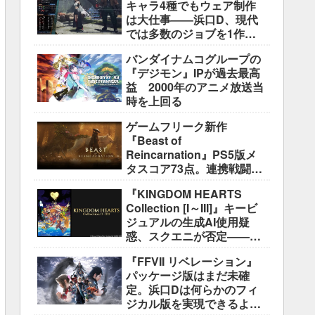
キャラ4種でもウェア制作
は大仕事――浜口D、現代
では多数のジョブを1作に
盛り込むのは極めて困難と
バンダイナムコグループの
説明
『デジモン』IPが過去最高
益 2000年のアニメ放送当
時を上回る
ゲームフリーク新作
『Beast of
Reincarnation』PS5版メ
タスコア73点。連携戦闘は
好評も、後半の“ボス再戦続
『KINGDOM HEARTS
き”には不満
Collection [I～III]』キービ
ジュアルの生成AI使用疑
惑、スクエニが否定――不
自然な描写は「人為的ミ
『FFVII リベレーション』
ス」
パッケージ版はまだ未確
定。浜口Dは何らかのフィ
ジカル版を実現できるよう