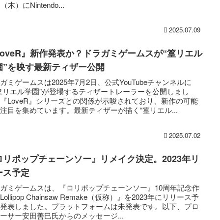
（木）にNintendo...
2025.07.09
LoveR』新作発表か？ドラガミゲームスが“篁リエル
園”を映す最新ティザー公開
ガミゲームスは2025年7月2日、公式YouTubeチャンネルに
篁リエル学園”が登場するティザートレーラーを公開しまし
『LoveR』シリーズとの関係が示唆されており、新作の可能
注目を集めています。最新ティザーが描く“篁リエル...
2025.07.02
ロリポップチェーンソー』リメイク決定。2023年リ
ース予定
ガミゲームスは、『ロリポップチェーンソー』10周年記念作
Lollipop Chainsaw Remake（仮称）』を2023年にリリース予
と発表しました。プラットフォームは未発表です。以下、プロ
ーサー安田善巳氏からのメッセージ...