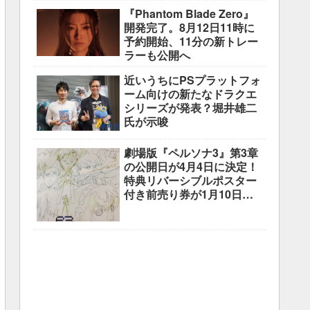
調整中
『Phantom Blade Zero』
開発完了。8月12日11時に
予約開始、11分の新トレー
ラーも公開へ
近いうちにPSプラットフォ
ーム向けの新たなドラクエ
シリーズが発表？堀井雄二
氏が示唆
劇場版『ペルソナ3』第3章
の公開日が4月4日に決定！
特典リバーシブルポスター
付き前売り券が1月10日よ
り販売開始！