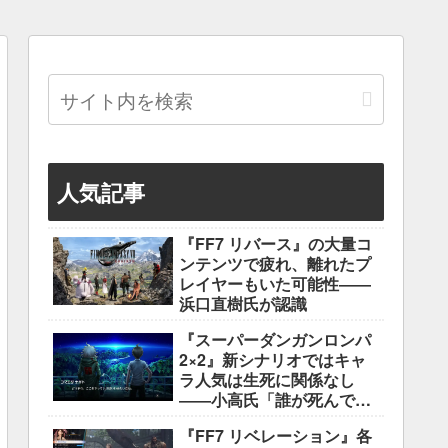
人気記事
『FF7 リバース』の大量コ
ンテンツで疲れ、離れたプ
レイヤーもいた可能性――
浜口直樹氏が認識
『スーパーダンガンロンパ
2×2』新シナリオではキャ
ラ人気は生死に関係なし
――小高氏「誰が死んでも
ヘイトメールは送らない
『FF7 リベレーション』各
で」