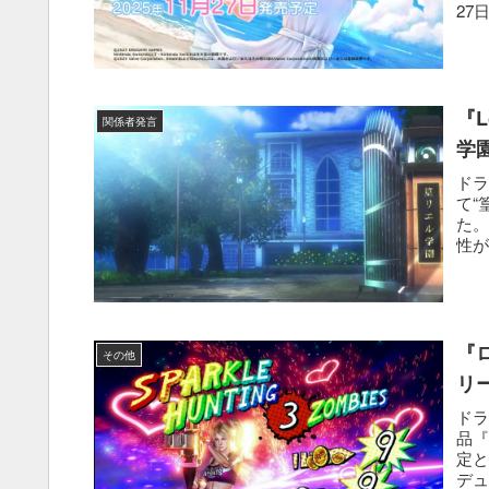
27日
『
関係者発言
学
ドラ
て“
た。
性が
『
その他
リ
ドラ
品『
定
デュ