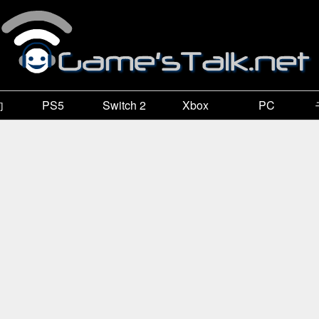
向
PS5
Switch 2
Xbox
PC