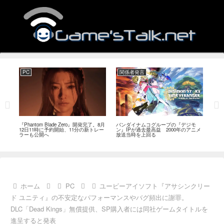
PC
関係者発言
PC
MI
『Phantom Blade Zero』開発完了。8月
バンダイナムコグループの『デジモ
『ス
。双
12日11時に予約開始、11分の新トレー
ン』IPが過去最高益 2000年のアニメ
ナリ
ラーも公開へ
放送当時を上回る
し―
ール
ホーム
PC
ユービーアイソフト『アサシンクリー
ド ユニティ』の不安定なパフォーマンスやバグ頻出に謝罪。
DLC「Dead Kings」無償提供、SP購入者には同社ゲームタイトルを
進呈すると発表