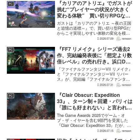
フィジカル版を実現できるよう調整を進
『カリアのアトリエ』でガストが
PC
めているという。G...
挑む“プレイヤーの状況が大きく
変わる体験” 買い切りRPGなら
ではの変化とは
ガストは『カリアのアトリエ ～夜の王国
と追憶の道標～』で、買い切り型RPGだ
からこそ実現しやすい体験の変化を模索
している。大型の運営型ゲームが継続的
2026.07.09
remoon
に新キャラクターを投入できる時代のな
かで、同社はキャラクターやビジュアル
『FF7 リメイク』シリーズ過去2
PC
の魅力だけでなく、ゲ...
作、完結編発表後に「想定より数
倍レベル」の売れ行き。浜口Dが
明かす
『ファイナルファンタジーVII リメイク』
と『ファイナルファンタジーVII リバー
ス』が、完結編『ファイナルファンタジ
ーVII リベレーション』の発表後、「我々
2026.07.31
remoon
の想定よりも、数倍レベル」で売れてい
ると、シリーズディレクターの浜口直樹
『Clair Obscur: Expedition
PC
氏がAU...
33』、ターン制＋回避・パリィは
「誰にも好まれない」と言われて
いた 開発陣は実際に遊んだ面白
The Game Awards 2025でゲーム・オ
さを優先
ブ・ザ・イヤーを含む9部門を受賞した
『Clair Obscur: Expedition 33』だが、タ
ーン制バトルに回避やパリィを組み合わ
2026.07.15
remoon
せる設計は、発売前に「誰にも好まれな