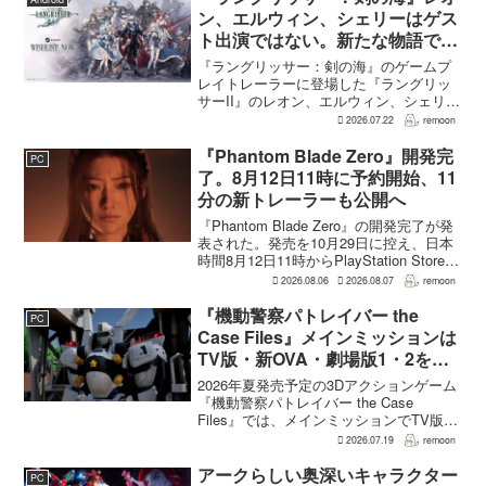
ン、エルウィン、シェリーはゲス
ト出演ではない。新たな物語で重
要な役割を担う
『ラングリッサー：剣の海』のゲームプ
レイトレーラーに登場した『ラングリッ
サーII』のレオン、エルウィン、シェリー
は、単なるファンサービスやゲスト出演
2026.07.22
remoon
にとどまらず、新たな物語で重要な役割
を担う。ファミ通のメールインタビュー
『Phantom Blade Zero』開発完
PC
で本作のプロデューサ...
了。8月12日11時に予約開始、11
分の新トレーラーも公開へ
『Phantom Blade Zero』の開発完了が発
表された。発売を10月29日に控え、日本
時間8月12日11時からPlayStation Store、
Steam、Epic Games Storeで予約受付が
2026.08.06
2026.08.07
remoon
始まる。同時に公開される新トレ...
『機動警察パトレイバー the
PC
Case Files』メインミッションは
TV版・新OVA・劇場版1・2をカ
バー。零式とヘルハウンドを動か
2026年夏発売予定の3Dアクションゲーム
すため“アナザーサイドミッショ
『機動警察パトレイバー the Case
Files』では、メインミッションでTV版、
ン”を実装
新OVA、劇場版第1作・第2作の範囲をカ
2026.07.19
remoon
バーする。これは、本作のプロデューサ
ーを務めるグッドスマイルカンパニー
アークらしい奥深いキャラクター
PC