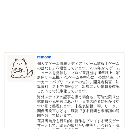
remoon
個人でゲーム情報メディア「ゲーム情報！ゲーム
のはなし」を運営しています。2009年からゲーム
ニュースを発信し、ブログ運営歴は15年以上。家
庭用ゲーム機・PCゲームを中心に、公式発表、メ
ーカー・パブリッシャーの告知、開発者発言、決
算資料、ストア情報など、出典に近い情報を確認
したうえで記事化しています。
海外メディアの記事を扱う場合も、可能な限り公
式情報や元発言にあたり、日本の読者に分かりや
すい形で整理します。未発表情報、噂、リーク、
関係者発言などは、確認できる範囲と未確認の範
囲を分けて扱います。
運営者自身も日常的に新作をプレイする現役ゲー
マーとして、読者が知りたい事実と、誤解なく読