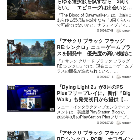
らゆる選択肢を試すなら「3周く
らい」 エピローグは出会いと選
択で変化
『The Blood of Dawnwalker』は、単純に
あらゆる選択肢を試すなら「3周くらい」
で可能ではないかと、ナラティブディレ
クターのJakub Szamałek氏がファミ
2026.07.08
remoon
通.comのインタビューで説明した。物語
はエンディングへ収束...
『アサクリ ブラック フラッグ
PC
RE:シンクロ』ニューゲームプラ
スを開発中 優先度の高い機能に
『アサシン クリード ブラック フラッグ
RE:シンクロ』では、現在ニューゲームプ
ラスの開発が進められている。
GamesRadar+によると、ゲームディレク
2026.07.16
remoon
ターのRichard Knight氏は、YouTuberの
JorRaptor氏による...
『Dying Light 2』が8月のPS
PS4
Plusフリープレイに。新作『Big
Walk』も発売初日から提供【海
外発表】
ソニー・インタラクティブエンタテイン
メントは、英語版PlayStation.Blogで、
2026年8月のPlayStation Plusフリープレ
イとして『Dying Light 2 Stay Human:
2026.07.29
remoon
Reloaded Edition...
『アサクリ ブラック フラッグ
PC
RE:シンクロ』PC版、オフライン