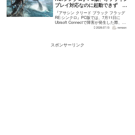
プレイ対応なのに起動できず
Ubisoft Connect障害時に報告相
『アサシン クリード ブラック フラッグ
次ぐ
RE:シンクロ』PC版では、7月11日に
Ubisoft Connectで障害が発生した際、ゲ
ームを起動できないとの報告が相次い
2026.07.13
remoon
だ。オフライン起動を選んでもプレイで
きなかったという投稿もあり、影響は
全...
スポンサーリンク