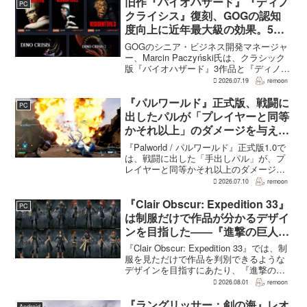
い」と何度も言...
旧作『バイオハザード』『ディノ
PC
クライシス』復刻、GOGの認知
度向上に近年最大級の効果。5作
品は90％超の肯定的評価
GOGのシニア・ビジネス開発マネージャ
ー、Marcin Paczyński氏は、クラシック
版『バイオハザード』3作品と『ディノク
ライシス』2作品の復刻が、近年のGOG
2026.07.19
remoon
において、ほかのほとんどのリリース以
上に認知度向上へ貢献したと語った。現
『パルワールド』正式版、戦闘に
PC
在...
出したパルが「プレイヤーと同等
かそれ以上」のダメージを与えら
れるように
『Palworld / パルワールド』正式版1.0で
は、戦闘に出した「手出しパル」が、プ
レイヤーと同等かそれ以上のダメージを
敵に与えられるようになった。ほぼすべ
2026.07.10
remoon
てのアクティブスキルを対象に、威力や
挙動、クールダウン時間、使いやすさが
『Clair Obscur: Expedition 33』
PC
見直され...
は制服だけで作品が分かるデザイ
ンを目指した――『進撃の巨人』
の制服と『BLEACH』のキャラ
『Clair Obscur: Expedition 33』では、制
造形が影響
服を見ただけで作品を判別できるような
デザインを目指すにあたり、『進撃の巨
人』を参考にしたという。あわせて、キ
2026.08.01
remoon
ャラクター造形は『BLEACH』のシンプ
ルで印象に残るデザインから...
『ラングリッサー：剣の海』レオ
Android