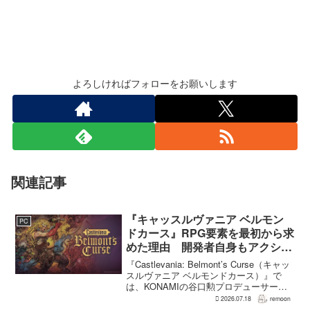
よろしければフォローをお願いします
関連記事
『キャッスルヴァニア ベルモン
PC
ドカース』RPG要素を最初から求
めた理由 開発者自身もアクショ
ンのつらさを実感
『Castlevania: Belmont’s Curse（キャッ
スルヴァニア ベルモンドカース）』で
は、KONAMIの谷口勲プロデューサー
が、レベルアップを含むRPG的システム
2026.07.18
remoon
を開発当初から入れるよう求めていた。