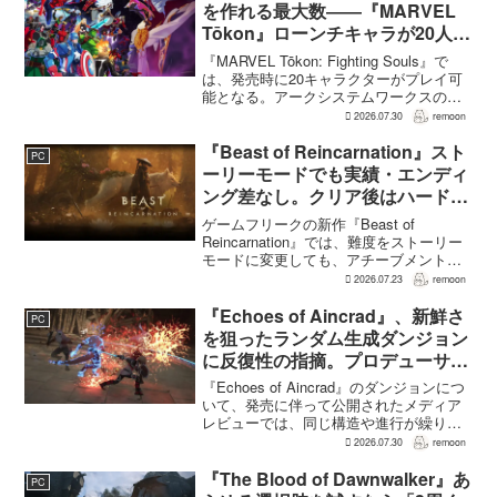
の...
を作れる最大数――『MARVEL
Tōkon』ローンチキャラが20人に
なった理由
『MARVEL Tōkon: Fighting Souls』で
は、発売時に20キャラクターがプレイ可
能となる。アークシステムワークスの山
中丈嗣プロデューサーは、この人数につ
2026.07.30
remoon
いて、予算とスケジュールを考慮した結
果だと説明。そのうえで、同社らし...
『Beast of Reincarnation』スト
PC
ーリーモードでも実績・エンディ
ング差なし。クリア後はハード超
えのNEW GAME+も
ゲームフリークの新作『Beast of
Reincarnation』では、難度をストーリー
モードに変更しても、アチーブメントや
収集要素、エンディングに違いはない。
2026.07.23
remoon
クリア後には、ハードモードを上回る高
難度のNEW GAME+も用意されてい
『Echoes of Aincrad』、新鮮さ
PC
る。...
を狙ったランダム生成ダンジョン
に反復性の指摘。プロデューサー
は発売前に採用理由を説明
『Echoes of Aincrad』のダンジョンにつ
いて、発売に伴って公開されたメディア
レビューでは、同じ構造や進行が繰り返
されるとの評価が出ている。発売前の7月
2026.07.30
remoon
上旬に行われた週刊ファミ通の対談で
は、ゲーム総合プロデューサーの二見鷹
『The Blood of Dawnwalker』あ
PC
介氏が...