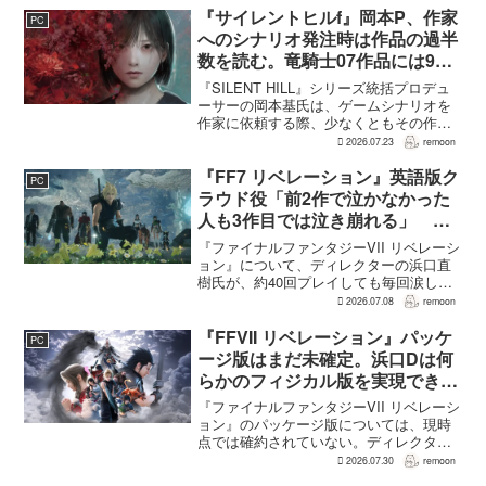
何度も挑戦すれば先へ進める...
『サイレントヒルf』岡本P、作家
PC
へのシナリオ発注時は作品の過半
数を読む。竜騎士07作品には9割
以上目を通す
『SILENT HILL』シリーズ統括プロデュ
ーサーの岡本基氏は、ゲームシナリオを
作家に依頼する際、少なくともその作家
の作品の過半数に目を通すという。作家
2026.07.23
remoon
への敬意に加え、得意・不得意を把握し
たうえで物語を任せるためだ。電ファミ
『FF7 リベレーション』英語版ク
PC
ニコゲーマーが...
ラウド役「前2作で泣かなかった
人も3作目では泣き崩れる」 浜
口Dも約40回泣いたクラウドの重
『ファイナルファンタジーVII リベレーシ
要場面に言及
ョン』について、ディレクターの浜口直
樹氏が、約40回プレイしても毎回涙した
というクラウドの重要な場面について語
2026.07.08
remoon
った。英語版クラウド役のCody Christian
氏も、「最初の2作で泣かなかった人も...
『FFVII リベレーション』パッケ
PC
ージ版はまだ未確定。浜口Dは何
らかのフィジカル版を実現できる
よう調整中
『ファイナルファンタジーVII リベレーシ
ョン』のパッケージ版については、現時
点では確約されていない。ディレクター
の浜口直樹氏によると、具体的な商品ラ
2026.07.30
remoon
インナップは社内で協議中で、何らかの