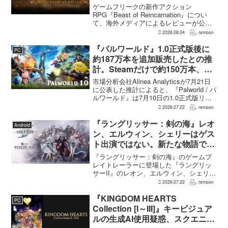
の“ボス再戦続き”には不満
ゲームフリークの新作アクション
RPG『Beast of Reincarnation』につい
て、海外メディアによるレビューが公開
された。PS5版のメタスコアは73。採点
2026.08.04
remoon
された49件のうち25件が好評、24件が賛
否両論で、不評に分類されたレビュ...
『パルワールド』1.0正式版後に
PC
約187万本を追加販売したとの推
計。Steamだけで約150万本、累
計3050万本規模
市場分析会社Alinea Analyticsが7月21日
に公表した推計によると、『Palworld / パ
ルワールド』は7月10日の1.0正式版リリ
ース後、Steamで約150万本、PS5で約30
2026.07.22
remoon
万本、Xboxで7万本弱を追加販売した。
各プ...
『ラングリッサー：剣の海』レオ
Android
ン、エルウィン、シェリーはゲス
ト出演ではない。新たな物語で重
要な役割を担う
『ラングリッサー：剣の海』のゲームプ
レイトレーラーに登場した『ラングリッ
サーII』のレオン、エルウィン、シェリー
は、単なるファンサービスやゲスト出演
2026.07.22
remoon
にとどまらず、新たな物語で重要な役割
を担う。ファミ通のメールインタビュー
『KINGDOM HEARTS
PC
で本作のプロデューサ...
Collection [I～III]』キービジュア
ルの生成AI使用疑惑、スクエニが