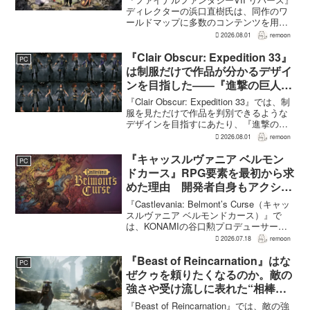
ディレクターの浜口直樹氏は、同作のワ
ールドマップに多数のコンテンツを用意
したことで、一部のプレイヤーが疲れを
2026.08.01
remoon
感じたり、ゲームから離れたりした可能
性があるとの認識を示した。
『Clair Obscur: Expedition 33』
PC
GamesRadar+のイン...
は制服だけで作品が分かるデザイ
ンを目指した――『進撃の巨人』
の制服と『BLEACH』のキャラ
『Clair Obscur: Expedition 33』では、制
造形が影響
服を見ただけで作品を判別できるような
デザインを目指すにあたり、『進撃の巨
人』を参考にしたという。あわせて、キ
2026.08.01
remoon
ャラクター造形は『BLEACH』のシンプ
ルで印象に残るデザインから...
『キャッスルヴァニア ベルモン
PC
ドカース』RPG要素を最初から求
めた理由 開発者自身もアクショ
ンのつらさを実感
『Castlevania: Belmont’s Curse（キャッ
スルヴァニア ベルモンドカース）』で
は、KONAMIの谷口勲プロデューサー
が、レベルアップを含むRPG的システム
2026.07.18
remoon
を開発当初から入れるよう求めていた。
何度も挑戦すれば先へ進める...
『Beast of Reincarnation』はな
PC
ぜクゥを頼りたくなるのか。敵の
強さや受け流しに表れた“相棒と
の共闘”設計
『Beast of Reincarnation』では、敵の強