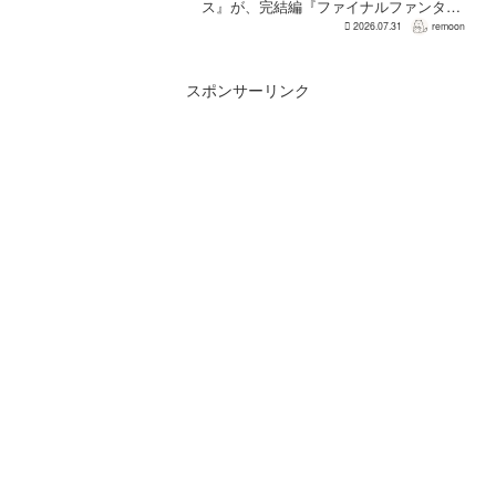
ス』が、完結編『ファイナルファンタジ
ーVII リベレーション』の発表後、「我々
2026.07.31
remoon
の想定よりも、数倍レベル」で売れてい
ると、シリーズディレクターの浜口直樹
氏がAU...
スポンサーリンク