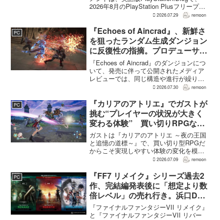
2026年8月のPlayStation Plusフリープレ
イとして『Dying Light 2 Stay Human:
2026.07.29
remoon
Reloaded Edition...
『Echoes of Aincrad』、新鮮さ
PC
を狙ったランダム生成ダンジョン
に反復性の指摘。プロデューサー
は発売前に採用理由を説明
『Echoes of Aincrad』のダンジョンにつ
いて、発売に伴って公開されたメディア
レビューでは、同じ構造や進行が繰り返
されるとの評価が出ている。発売前の7月
2026.07.30
remoon
上旬に行われた週刊ファミ通の対談で
は、ゲーム総合プロデューサーの二見鷹
『カリアのアトリエ』でガストが
PC
介氏が...
挑む“プレイヤーの状況が大きく
変わる体験” 買い切りRPGなら
ではの変化とは
ガストは『カリアのアトリエ ～夜の王国
と追憶の道標～』で、買い切り型RPGだ
からこそ実現しやすい体験の変化を模索
している。大型の運営型ゲームが継続的
2026.07.09
remoon
に新キャラクターを投入できる時代のな
かで、同社はキャラクターやビジュアル
『FF7 リメイク』シリーズ過去2
PC
の魅力だけでなく、ゲ...
作、完結編発表後に「想定より数
倍レベル」の売れ行き。浜口Dが
明かす
『ファイナルファンタジーVII リメイク』
と『ファイナルファンタジーVII リバー