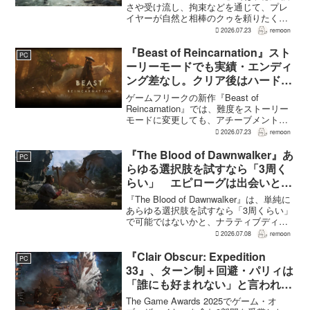
さや受け流し、拘束などを通じて、プレ
イヤーが自然と相棒のクゥを頼りたくな
る戦闘が設計されている。そうした設計
2026.07.23
remoon
意図について、本作でディレクター兼シ
ナリオライターを務めるゲームフリー
『Beast of Reincarnation』スト
PC
ク...
ーリーモードでも実績・エンディ
ング差なし。クリア後はハード超
えのNEW GAME+も
ゲームフリークの新作『Beast of
Reincarnation』では、難度をストーリー
モードに変更しても、アチーブメントや
収集要素、エンディングに違いはない。
2026.07.23
remoon
クリア後には、ハードモードを上回る高
難度のNEW GAME+も用意されてい
『The Blood of Dawnwalker』あ
PC
る。...
らゆる選択肢を試すなら「3周く
らい」 エピローグは出会いと選
択で変化
『The Blood of Dawnwalker』は、単純に
あらゆる選択肢を試すなら「3周くらい」
で可能ではないかと、ナラティブディレ
クターのJakub Szamałek氏がファミ
2026.07.08
remoon
通.comのインタビューで説明した。物語
はエンディングへ収束...
『Clair Obscur: Expedition
PC
33』、ターン制＋回避・パリィは
「誰にも好まれない」と言われて
いた 開発陣は実際に遊んだ面白
The Game Awards 2025でゲーム・オ