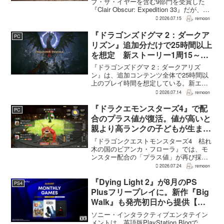
さを優先
ブ・ザ・イヤーを含む9部門を受賞した
『Clair Obscur: Expedition 33』だが、タ
ーン制バトルに回避やパリィを組み合わ
2026.07.15
remoon
せる設計は、発売前に「誰にも好まれな
い」と何度も言...
『ドラゴンズドグマ 2：ダークア
PC
リズン』追加分だけで25時間以上
を想定 新ストーリー1周15～20
時間、12種ダンジョンは各30分
『ドラゴンズドグマ 2：ダークアリズ
～1時間
ン』は、追加コンテンツ全体で25時間以
上のプレイ時間を想定している。新エリ
ア「ノルガン」で展開されるメインシナ
2026.07.14
remoon
リオは1周15～20時間、本編フィールドに
追加される12種類のユニークダンジョン
『ドラクエモンスターズ4』で配
PC
「忘れられた試...
合のプラス値が復活。値が高いと
親より高ランクの子どもが生まれ
ることも
『ドラゴンクエストモンスターズ4 枯れ
木の国のビアンカ・フローラ』では、モ
ンスター配合の「プラス値」が再び採用
される。配合を繰り返すことで数値が増
2026.07.24
remoon
え、大きいほどモンスターのパラメータ
が高くなる補正がかかる。前作『ドラゴ
『Dying Light 2』が8月のPS
PS4
ンクエストモンスターズ...
Plusフリープレイに。新作『Big
Walk』も発売初日から提供【海
外発表】
ソニー・インタラクティブエンタテイン
メントは、英語版PlayStation.Blogで、