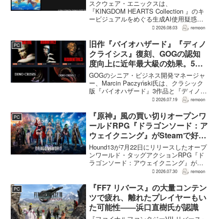
否定――不自然な描写は「人為的
スクウェア・エニックスは、
ミス」
『KINGDOM HEARTS Collection 』のキ
ービジュアルをめぐる生成AI使用疑惑に
ついて、問題となったアセットは開発チ
2026.08.03
remoon
ームが生成AIを使わず制作したもので、
不自然な箇所は「人為的ミス」によるも
旧作『バイオハザード』『ディノ
PC
のだと...
クライシス』復刻、GOGの認知
度向上に近年最大級の効果。5作
品は90％超の肯定的評価
GOGのシニア・ビジネス開発マネージャ
ー、Marcin Paczyński氏は、クラシック
版『バイオハザード』3作品と『ディノク
ライシス』2作品の復刻が、近年のGOG
2026.07.19
remoon
において、ほかのほとんどのリリース以
上に認知度向上へ貢献したと語った。現
『原神』風の買い切りオープンワ
PC
在...
ールドRPG『ドラゴンソード：ア
ウェイクニング』がSteamで好発
進。価格3,480円、レビュー5,000
Hound13が7月22日にリリースしたオープ
件超で約90％好評
ンワールド・タッグアクションRPG『ド
ラゴンソード：アウェイクニング』が、
Steamで好調なスタートを切った。7月30
2026.07.30
remoon
日の確認時点で、全言語・全購入形態の
ユーザーレビューは5,710件に達し、う...
『FF7 リバース』の大量コンテン
PC
ツで疲れ、離れたプレイヤーもい
た可能性――浜口直樹氏が認識
『ファイナルファンタジーVII リバース』