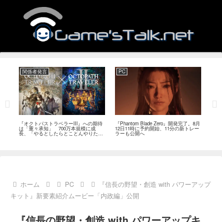
関係者発言
PC
関
ージ
『オクトパストラベラーIII』への期待
『Phantom Blade Zero』開発完了。8月
バン
のフ
は「重々承知」 700万本規模に成
12日11時に予約開始、11分の新トレー
ン』
中
長、「やるとしたらとことんやりた
ラーも公開へ
放送
い」と浅野智也氏
ホーム
PC
『信長の野望・創造 with パワーアップ
キット』新要素紹介ムービー「内政編」公開
『信長の野望・創造 with パワーアップキ