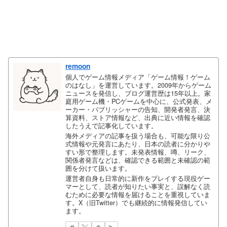
remoon
個人でゲーム情報メディア「ゲーム情報！ゲーム
のはなし」を運営しています。2009年からゲーム
ニュースを発信し、ブログ運営歴は15年以上。家
庭用ゲーム機・PCゲームを中心に、公式発表、メ
ーカー・パブリッシャーの告知、開発者発言、決
算資料、ストア情報など、出典に近い情報を確認
したうえで記事化しています。
海外メディアの記事を扱う場合も、可能な限り公
式情報や元発言にあたり、日本の読者に分かりや
すい形で整理します。未発表情報、噂、リーク、
関係者発言などは、確認できる範囲と未確認の範
囲を分けて扱います。
運営者自身も日常的に新作をプレイする現役ゲー
マーとして、読者が知りたい事実と、誤解なく読
むために必要な情報を届けることを重視していま
す。X（旧Twitter）でも継続的に情報発信してい
ます。