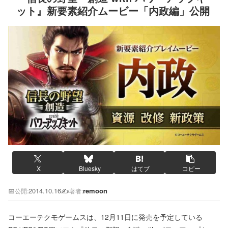
ット』新要素紹介ムービー「内政編」公開
X
Bluesky
はてブ
コピー
📅
2014.10.16
✍️
remoon
公開:
著者:
コーエーテクモゲームスは、12月11日に発売を予定している