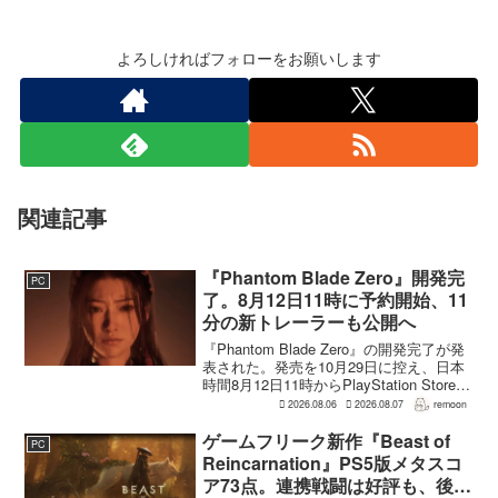
よろしければフォローをお願いします
関連記事
『Phantom Blade Zero』開発完
PC
了。8月12日11時に予約開始、11
分の新トレーラーも公開へ
『Phantom Blade Zero』の開発完了が発
表された。発売を10月29日に控え、日本
時間8月12日11時からPlayStation Store、
Steam、Epic Games Storeで予約受付が
2026.08.06
2026.08.07
remoon
始まる。同時に公開される新トレ...
ゲームフリーク新作『Beast of
PC
Reincarnation』PS5版メタスコ
ア73点。連携戦闘は好評も、後半