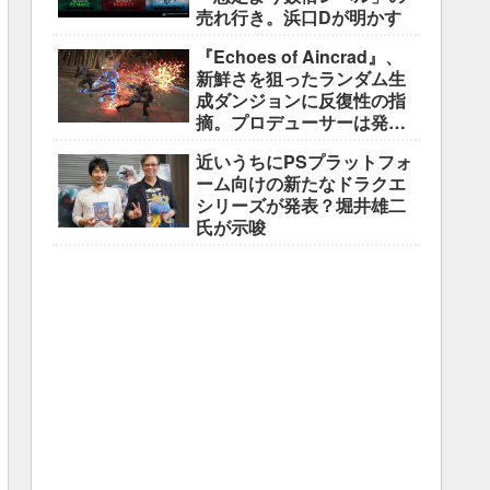
売れ行き。浜口Dが明かす
『Echoes of Aincrad』、
新鮮さを狙ったランダム生
成ダンジョンに反復性の指
摘。プロデューサーは発売
前に採用理由を説明
近いうちにPSプラットフォ
ーム向けの新たなドラクエ
シリーズが発表？堀井雄二
氏が示唆