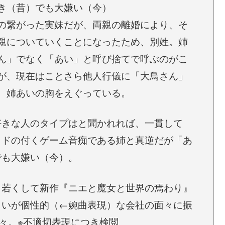
き（昔）でも大嫌い（今）
の繋がった実妹だが、両親の離婚により、そ
親についていくことになったため、別姓。姉
ん」でなく「あい」と呼び捨てで呼ぶのがこ
が、現在はことさら他人行儀に「大鳥さん」
、姉あいの胸をえぐっている。
好きな人のタイプはと聞かれれば、一貫して
。ドの付くゲーム音痴である姉と真逆だが「あ
でも大嫌い（今）。
、若くして新作『ニエと魔女と世界の焉わり』
しいが個性的（←婉曲表現）な会社の面々に振
■な日々。※不適切表現につき検閲