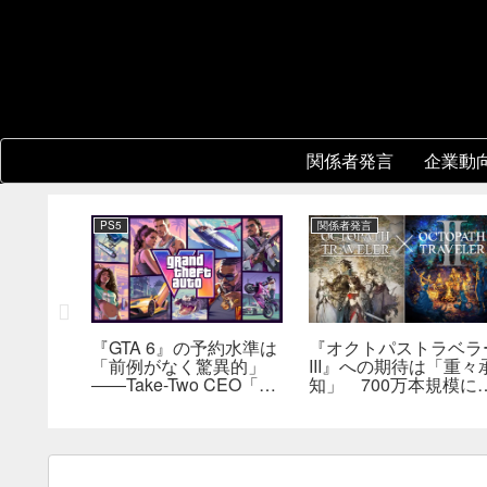
関係者発言
企業動
PS5
関係者発言
い切りオ
『GTA 6』の予約水準は
『オクトパストラベラ
「前例がなく驚異的」
III』への期待は「重々
ンソー
――Take-Two CEO「販
知」 700万本規模に
ニング』
売にどうつながるか分か
長、「やるとしたらと
発進。価格
らない」
とんやりたい」と浅野
ー5,000
也氏
評