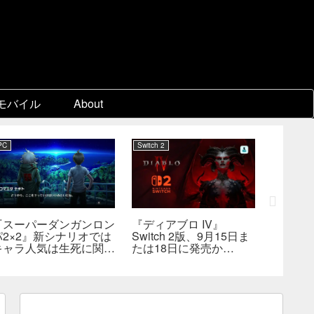
モバイル
About
PC
Switch 2
企業動向
『スーパーダンガンロン
『ディアブロ IV』
EA、約
パ2×2』新シナリオでは
Switch 2版、9月15日ま
の買収が
キャラ人気は生死に関係
たは18日に発売か
主導の
なし――小高氏「誰が死
――billbil-kun氏が価
非公開
んでもヘイトメールは送
格・販売形態も独自入手
らないで」