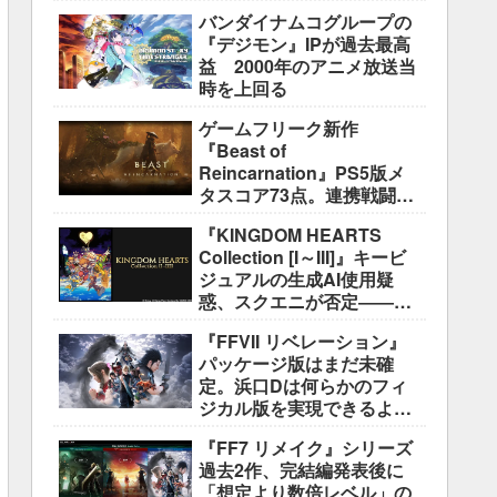
盛り込むのは極めて困難と
バンダイナムコグループの
説明
『デジモン』IPが過去最高
益 2000年のアニメ放送当
時を上回る
ゲームフリーク新作
『Beast of
Reincarnation』PS5版メ
タスコア73点。連携戦闘は
好評も、後半の“ボス再戦続
『KINGDOM HEARTS
き”には不満
Collection [I～III]』キービ
ジュアルの生成AI使用疑
惑、スクエニが否定――不
自然な描写は「人為的ミ
『FFVII リベレーション』
ス」
パッケージ版はまだ未確
定。浜口Dは何らかのフィ
ジカル版を実現できるよう
調整中
『FF7 リメイク』シリーズ
過去2作、完結編発表後に
「想定より数倍レベル」の