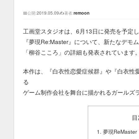
📅
2019.05.09
✍️
remoon
公開:
著者:
工画堂スタジオは、6月13日に発売を予定しているPS4
『夢現Re:Master』について、新たな
「柳谷こころ」の詳細も発表されています
本作は、『白衣性恋愛症候群』や『白衣性愛
る
ゲーム制作会社を舞台に描かれるガールズラ
目
夢現ReMast