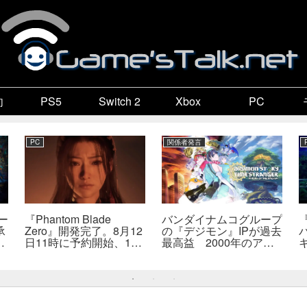
向
PS5
Switch 2
Xbox
PC
PC
関係者発言
ー
『Phantom Blade
バンダイナムコグループ
承
Zero』開発完了。8月12
の『デジモン』IPが過去
成
日11時に予約開始、11
最高益 2000年のアニ
こ
分の新トレーラーも公開
メ放送当時を上回る
智
へ