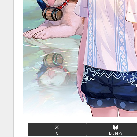
X
Bluesky