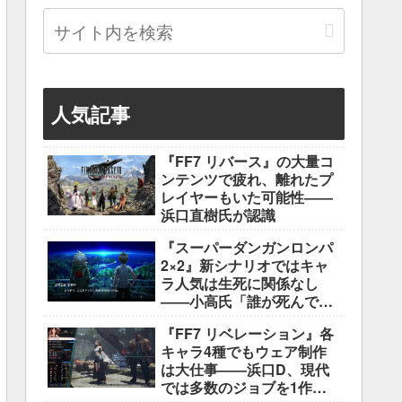
人気記事
『FF7 リバース』の大量コ
ンテンツで疲れ、離れたプ
レイヤーもいた可能性――
浜口直樹氏が認識
『スーパーダンガンロンパ
2×2』新シナリオではキャ
ラ人気は生死に関係なし
――小高氏「誰が死んでも
ヘイトメールは送らない
『FF7 リベレーション』各
で」
キャラ4種でもウェア制作
は大仕事――浜口D、現代
では多数のジョブを1作に