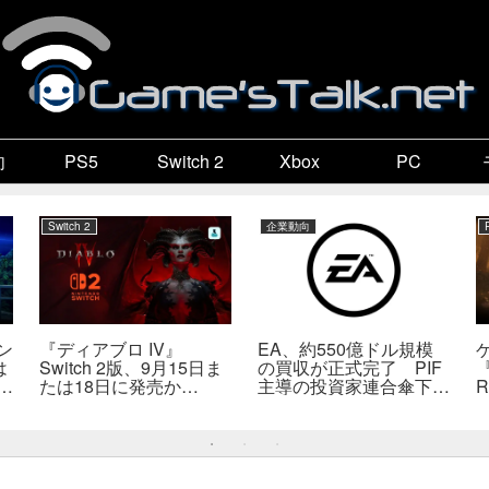
向
PS5
Switch 2
Xbox
PC
Switch 2
企業動向
ン
『ディアブロ IV』
EA、約550億ドル規模
は
Switch 2版、9月15日ま
の買収が正式完了 PIF
『
係
たは18日に発売か
主導の投資家連合傘下で
R
死
――billbil-kun氏が価
非公開企業に
送
格・販売形態も独自入手