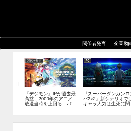
関係者発言
企業動
関係者発言
PC
『デジモン』IPが過去最
『スーパーダンガンロ
3』開発
高益、2000年のアニメ
パ2×2』新シナリオで
版の実現方
放送当時を上回る バン
キャラ人気は生死に関
関心。移
ナム宇田川社長が明かす
なし――小高氏「誰が
術的課題
んでもヘイトメールは
らないで」