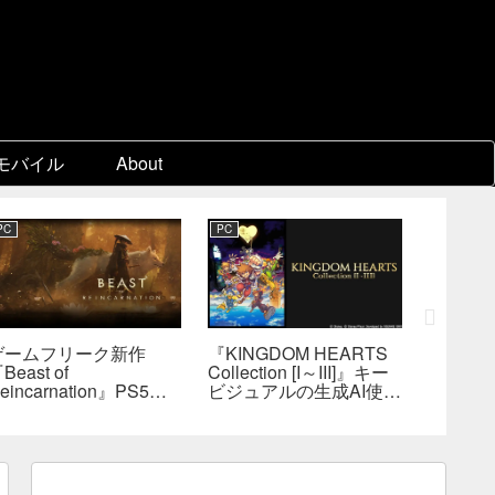
モバイル
About
PC
PC
PC
ゲームフリーク新作
『KINGDOM HEARTS
『FF7
Beast of
Collection [I～III]』キー
ン』各
eincarnation』PS5版
ビジュアルの生成AI使用
ェア制
メタスコア73点。連携
疑惑、スクエニが否定
口D、
戦闘は好評も、後半
――不自然な描写は「人
ョブを
の“ボス再戦続き”には不
為的ミス」
は極め
満