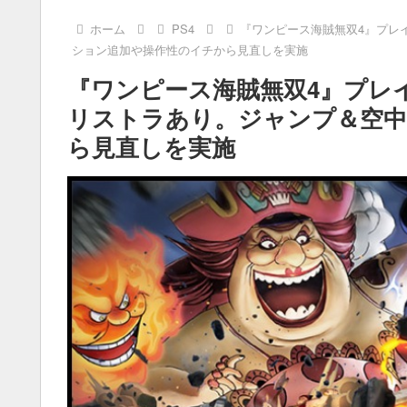
ホーム
PS4
『ワンピース海賊無双4』プレ
ション追加や操作性のイチから見直しを実施
『ワンピース海賊無双4』プレ
リストラあり。ジャンプ＆空中
ら見直しを実施