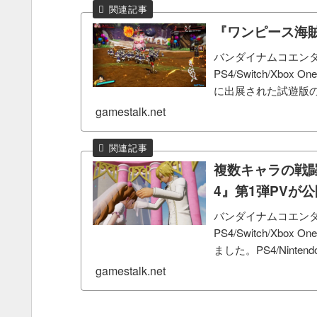
『ワンピース海賊
バンダイナムコエンタ
PS4/Switch/Xbo
に出展された試遊版の
ース海...
gamestalk.net
複数キャラの戦
4』第1弾PVが
バンダイナムコエンタ
PS4/Switch/X
ました。PS4/Nintendo 
gamestalk.net