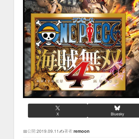
X
Bluesky
📅
2019.09.11
✍️
remoon
公開:
著者: