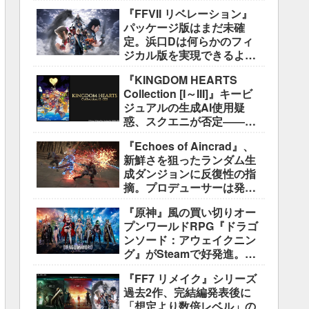
好評も、後半の“ボス再戦続
『FFVII リベレーション』
き”には不満
パッケージ版はまだ未確
定。浜口Dは何らかのフィ
ジカル版を実現できるよう
調整中
『KINGDOM HEARTS
Collection [I～III]』キービ
ジュアルの生成AI使用疑
惑、スクエニが否定――不
自然な描写は「人為的ミ
『Echoes of Aincrad』、
ス」
新鮮さを狙ったランダム生
成ダンジョンに反復性の指
摘。プロデューサーは発売
前に採用理由を説明
『原神』風の買い切りオー
プンワールドRPG『ドラゴ
ンソード：アウェイクニン
グ』がSteamで好発進。価
格3,480円、レビュー5,000
『FF7 リメイク』シリーズ
件超で約90％好評
過去2作、完結編発表後に
「想定より数倍レベル」の