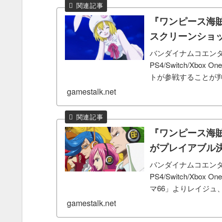
『ワンピース海
スクリーンショ
バンダイナムコエンタ
PS4/Switch/X
トが参戦することが
り雷を纏い放ち戦う..
gamestalk.net
『ワンピース海賊
がプレイアブル
バンダイナムコエンタ
PS4/Switch/X
マ66」よりレイジュ
ターとして登場す...
gamestalk.net