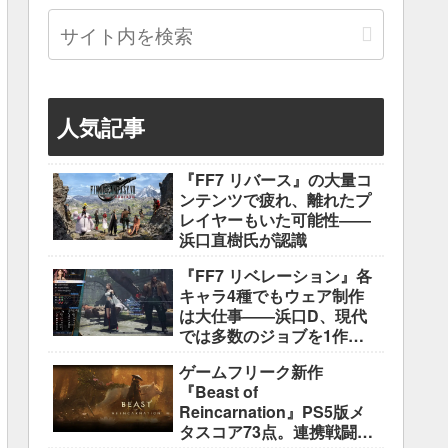
人気記事
『FF7 リバース』の大量コ
ンテンツで疲れ、離れたプ
レイヤーもいた可能性――
浜口直樹氏が認識
『FF7 リベレーション』各
キャラ4種でもウェア制作
は大仕事――浜口D、現代
では多数のジョブを1作に
盛り込むのは極めて困難と
ゲームフリーク新作
説明
『Beast of
Reincarnation』PS5版メ
タスコア73点。連携戦闘は