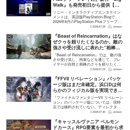
Walk』も発売初日から提供【海
外発表】
ソニー・インタラクティブエンタテイン
メントは、英語版PlayStation.Blogで、
2026年8月のPlayStation Plusフリープレ
イとして『Dying Light 2 Stay Human:
2026.07.29
remoon
Reloaded Edition...
『Beast of Reincarnation』はな
PC
ぜクゥを頼りたくなるのか。敵の
強さや受け流しに表れた“相棒と
の共闘”設計
『Beast of Reincarnation』では、敵の強
さや受け流し、拘束などを通じて、プレ
イヤーが自然と相棒のクゥを頼りたくな
る戦闘が設計されている。そうした設計
2026.07.23
remoon
意図について、本作でディレクター兼シ
ナリオライターを務めるゲームフリー
『FFVII リベレーション』パッケ
PC
ク...
ージ版はまだ未確定。浜口Dは何
らかのフィジカル版を実現できる
よう調整中
『ファイナルファンタジーVII リベレーシ
ョン』のパッケージ版については、現時
点では確約されていない。ディレクター
の浜口直樹氏によると、具体的な商品ラ
2026.07.30
remoon
インナップは社内で協議中で、何らかの
フィジカル版を実現できるよう調整を進
『キャッスルヴァニア ベルモン
PC
めているという。G...
ドカース』RPG要素を最初から求