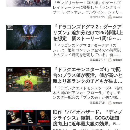
要な役割を担う
『ラングリッサー：剣の海』のゲームプ
レイトレーラーに登場した『ラングリッ
サーII』のレオン、エルウィン、シェリー
は、単なるファンサービスやゲスト出演
2026.07.22
remoon
にとどまらず、新たな物語で重要な役割
を担う。ファミ通のメールインタビュー
『ドラゴンズドグマ 2：ダークア
PC
で本作のプロデューサ...
リズン』追加分だけで25時間以上
を想定 新ストーリー1周15～20
時間、12種ダンジョンは各30分
『ドラゴンズドグマ 2：ダークアリズ
～1時間
ン』は、追加コンテンツ全体で25時間以
上のプレイ時間を想定している。新エリ
ア「ノルガン」で展開されるメインシナ
2026.07.14
remoon
リオは1周15～20時間、本編フィールドに
追加される12種類のユニークダンジョン
『ドラクエモンスターズ4』で配
PC
「忘れられた試...
合のプラス値が復活。値が高いと
親より高ランクの子どもが生まれ
ることも
『ドラゴンクエストモンスターズ4 枯れ
木の国のビアンカ・フローラ』では、モ
ンスター配合の「プラス値」が再び採用
される。配合を繰り返すことで数値が増
2026.07.24
remoon
え、大きいほどモンスターのパラメータ
が高くなる補正がかかる。前作『ドラゴ
旧作『バイオハザード』『ディノ
PC
ンクエストモンスターズ...
クライシス』復刻、GOGの認知
度向上に近年最大級の効果。5作
品は90％超の肯定的評価