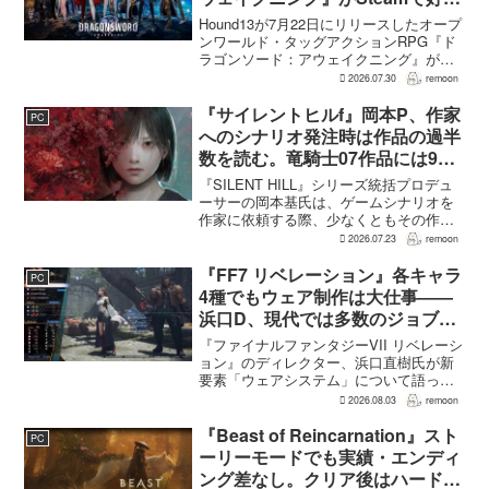
進。価格3,480円、レビュー5,000
Hound13が7月22日にリリースしたオープ
件超で約90％好評
ンワールド・タッグアクションRPG『ド
ラゴンソード：アウェイクニング』が、
Steamで好調なスタートを切った。7月30
2026.07.30
remoon
日の確認時点で、全言語・全購入形態の
ユーザーレビューは5,710件に達し、う...
『サイレントヒルf』岡本P、作家
PC
へのシナリオ発注時は作品の過半
数を読む。竜騎士07作品には9割
以上目を通す
『SILENT HILL』シリーズ統括プロデュ
ーサーの岡本基氏は、ゲームシナリオを
作家に依頼する際、少なくともその作家
の作品の過半数に目を通すという。作家
2026.07.23
remoon
への敬意に加え、得意・不得意を把握し
たうえで物語を任せるためだ。電ファミ
『FF7 リベレーション』各キャラ
PC
ニコゲーマーが...
4種でもウェア制作は大仕事――
浜口D、現代では多数のジョブを
1作に盛り込むのは極めて困難と
『ファイナルファンタジーVII リベレーシ
説明
ョン』のディレクター、浜口直樹氏が新
要素「ウェアシステム」について語っ
た。本作では8人のパーティキャラクター
2026.08.03
remoon
それぞれに4種類のウェアが用意される
が、キャラクター数が多いため、作業量
『Beast of Reincarnation』スト
PC
はかなりのものにな...
ーリーモードでも実績・エンディ
ング差なし。クリア後はハード超