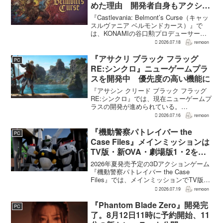
めた理由 開発者自身もアクショ
ンのつらさを実感
『Castlevania: Belmont’s Curse（キャッ
スルヴァニア ベルモンドカース）』で
は、KONAMIの谷口勲プロデューサー
が、レベルアップを含むRPG的システム
2026.07.18
remoon
を開発当初から入れるよう求めていた。
何度も挑戦すれば先へ進める...
『アサクリ ブラック フラッグ
PC
RE:シンクロ』ニューゲームプラ
スを開発中 優先度の高い機能に
『アサシン クリード ブラック フラッグ
RE:シンクロ』では、現在ニューゲームプ
ラスの開発が進められている。
GamesRadar+によると、ゲームディレク
2026.07.16
remoon
ターのRichard Knight氏は、YouTuberの
JorRaptor氏による...
『機動警察パトレイバー the
PC
Case Files』メインミッションは
TV版・新OVA・劇場版1・2をカ
バー。零式とヘルハウンドを動か
2026年夏発売予定の3Dアクションゲーム
すため“アナザーサイドミッショ
『機動警察パトレイバー the Case
Files』では、メインミッションでTV版、
ン”を実装
新OVA、劇場版第1作・第2作の範囲をカ
2026.07.19
remoon
バーする。これは、本作のプロデューサ
ーを務めるグッドスマイルカンパニー
『Phantom Blade Zero』開発完
PC
の...
了。8月12日11時に予約開始、11