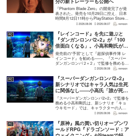
分の新トレーラーも公開へ
『Phantom Blade Zero』の開発完了が発
表された。発売を10月29日に控え、日本
時間8月12日11時からPlayStation Store、
Steam、Epic Games Storeで予約受付が
2026.08.06
2026.08.07
remoon
始まる。同時に公開される新トレ...
『レインコード』を先に遊ぶと
PC
『ダンガンロンパ2×2』が「100
倍面白くなる」。小高和剛氏がプ
レイをおすすめ
発売前の“予習”として『超探偵事件簿 レ
インコード』を勧める――。『スーパー
ダンガンロンパ２×２』で監修を務める小
高和剛氏が、そんなメッセージをファン
2026.08.08
remoon
に向けて送った。Noisy Pixelのインタビ
ューでの発言で、小高氏は「先に『レイ
『スーパーダンガンロンパ2×2』
PC
ンコー...
新シナリオではキャラ人気は生死
に関係なし――小高氏「誰が死ん
でもヘイトメールは送らないで」
『スーパーダンガンロンパ2×2』で監修を
務める小高和剛氏は、新シナリオ「キョ
ウキモード」では、キャラクターの人気
にかかわらず退場させるとRPG Siteのイ
2026.08.06
remoon
ンタビューで語った。事件や出来事が原
作と変わることで、これまで見られなか
『原神』風の買い切りオープンワ
PC
った一面がよ...
ールドRPG『ドラゴンソード：ア
ウェイクニング』がSteamで好発