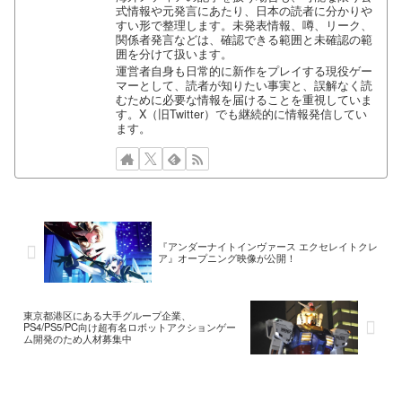
式情報や元発言にあたり、日本の読者に分かりや
すい形で整理します。未発表情報、噂、リーク、
関係者発言などは、確認できる範囲と未確認の範
囲を分けて扱います。
運営者自身も日常的に新作をプレイする現役ゲー
マーとして、読者が知りたい事実と、誤解なく読
むために必要な情報を届けることを重視していま
す。X（旧Twitter）でも継続的に情報発信してい
ます。
『アンダーナイトインヴァース エクセレイトクレ
ア』オープニング映像が公開！
東京都港区にある大手グループ企業、
PS4/PS5/PC向け超有名ロボットアクションゲー
ム開発のため人材募集中