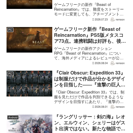
えのNEW GAME+も
ゲームフリークの新作『Beast of
Reincarnation』では、難度をストーリー
モードに変更しても、アチーブメントや
収集要素、エンディングに違いはない。
2026.07.23
remoon
クリア後には、ハードモードを上回る高
難度のNEW GAME+も用意されてい
ゲームフリーク新作『Beast of
PC
る。...
Reincarnation』PS5版メタスコ
ア73点。連携戦闘は好評も、後半
の“ボス再戦続き”には不満
ゲームフリークの新作アクション
RPG『Beast of Reincarnation』につい
て、海外メディアによるレビューが公開
された。PS5版のメタスコアは73。採点
2026.08.04
remoon
された49件のうち25件が好評、24件が賛
否両論で、不評に分類されたレビュ...
『Clair Obscur: Expedition 33』
PC
は制服だけで作品が分かるデザイ
ンを目指した――『進撃の巨人』
の制服と『BLEACH』のキャラ
『Clair Obscur: Expedition 33』では、制
造形が影響
服を見ただけで作品を判別できるような
デザインを目指すにあたり、『進撃の巨
人』を参考にしたという。あわせて、キ
2026.08.01
remoon
ャラクター造形は『BLEACH』のシンプ
ルで印象に残るデザインから...
『ラングリッサー：剣の海』レオ
Android
ン、エルウィン、シェリーはゲス
ト出演ではない。新たな物語で重