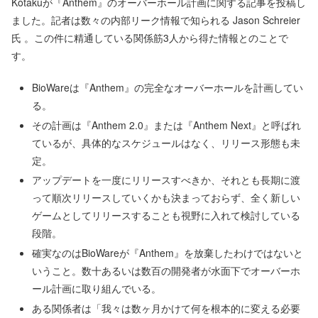
Kotakuが『Anthem』のオーバーホール計画に関する記事を投稿し
ました。記者は数々の内部リーク情報で知られる Jason Schreier
氏 。この件に精通している関係筋3人から得た情報とのことで
す。
BioWareは『Anthem』の完全なオーバーホールを計画してい
る。
その計画は『Anthem 2.0』または『Anthem Next』と呼ばれ
ているが、具体的なスケジュールはなく、リリース形態も未
定。
アップデートを一度にリリースすべきか、それとも長期に渡
って順次リリースしていくかも決まっておらず、全く新しい
ゲームとしてリリースすることも視野に入れて検討している
段階。
確実なのはBioWareが『Anthem』を放棄したわけではないと
いうこと。数十あるいは数百の開発者が水面下でオーバーホ
ール計画に取り組んでいる。
ある関係者は「我々は数ヶ月かけて何を根本的に変える必要