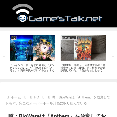
PC
関係者発言
PS
狙っ
『レインコード』を先に遊ぶと『ダン
『DOOM』開発元、台湾最大手の「海
『G
性の
ガンロンパ2×2』が「100倍面白くな
賊業者」に自ら接触、箱を格安で大量
的な
採用
る」。小高和剛氏がプレイをおすすめ
販売していた。「自分たちにとっては
にど
流通だった」
ホーム
PC
噂：BioWareは『Anthem』を放棄して
おらず、完全なオーバーホール計画に取り組んでいる
噂：BioWareは『Anthem』を放棄してお