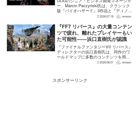
GOGのシニア・ビジネス開発マネージャ
ー、Marcin Paczyński氏は、クラシック
版『バイオハザード』3作品と『ディノク
ライシス』2作品の復刻が、近年のGOG
2026.07.19
remoon
において、ほかのほとんどのリリース以
上に認知度向上へ貢献したと語った。現
『FF7 リバース』の大量コンテン
PC
在...
ツで疲れ、離れたプレイヤーもい
た可能性――浜口直樹氏が認識
『ファイナルファンタジーVII リバース』
ディレクターの浜口直樹氏は、同作のワ
ールドマップに多数のコンテンツを用意
したことで、一部のプレイヤーが疲れを
2026.08.01
remoon
感じたり、ゲームから離れたりした可能
性があるとの認識を示した。
GamesRadar+のイン...
スポンサーリンク