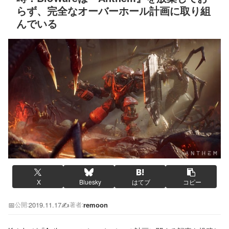
らず、完全なオーバーホール計画に取り組
んでいる
X
Bluesky
はてブ
コピー
📅
2019.11.17
✍️
remoon
公開:
著者: