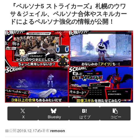
『ペルソナ5 ストライカーズ』札幌のウワ
サ＆ジェイル、ペルソナ合体やスキルカー
ドによるペルソナ強化の情報が公開！
X
Bluesky
はてブ
コピー
📅
2019.12.17
✍️
remoon
公開:
著者: