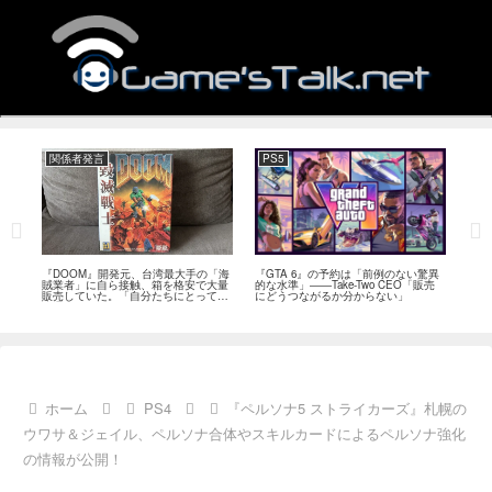
関係者発言
PS5
関
フィー
『DOOM』開発元、台湾最大手の「海
『GTA 6』の予約は「前例のない驚異
『オ
イド
賊業者」に自ら接触、箱を格安で大量
的な水準」――Take-Two CEO「販売
は「
ブレ
販売していた。「自分たちにとっては
にどうつながるか分からない」
長、
流通だった」
い」
ホーム
PS4
『ペルソナ5 ストライカーズ』札幌の
ウワサ＆ジェイル、ペルソナ合体やスキルカードによるペルソナ強化
の情報が公開！