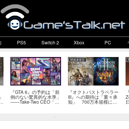
向
PS5
Switch 2
Xbox
PC
PS5
関係者発言
『GTA 6』の予約は「前
『オクトパストラベラー
『
」
例のない驚異的な水準」
III』への期待は「重々承
Z
で
――Take-Two CEO「販
知」 700万本規模に成
自
売にどうつながるか分か
長、「やるとしたらとこ
だ
らない」
とんやりたい」と浅野智
也氏