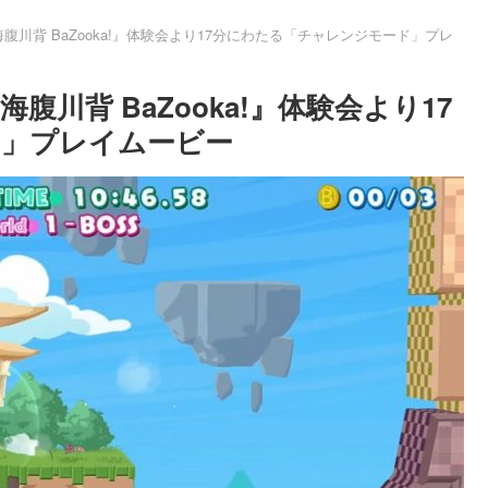
川背 BaZooka!』体験会より17分にわたる「チャレンジモード」プレ
川背 BaZooka!』体験会より17
ド」プレイムービー