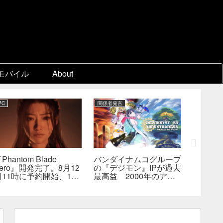
モバイル
About
PC
関係者発言
PC
Phantom Blade
バンダイナムコグループ
『スー
ero』開発完了。8月12
の『デジモン』IPが過去
パ2×2
日11時に予約開始、11
最高益 2000年のアニ
キャラ
分の新トレーラーも公開
メ放送当時を上回る
なし―
へ
んでも
らない