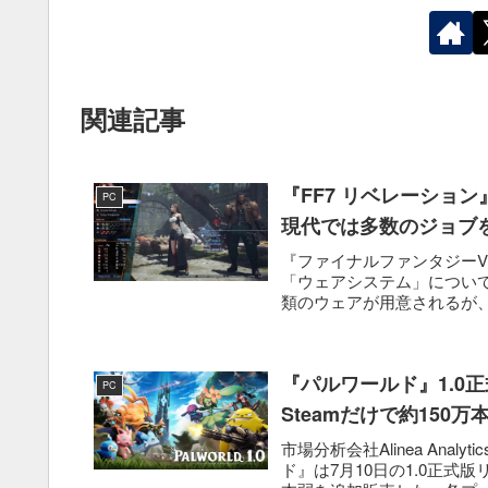
関連記事
『FF7 リベレーショ
PC
現代では多数のジョブ
『ファイナルファンタジーV
「ウェアシステム」につい
類のウェアが用意されるが、
『パルワールド』1.0
PC
Steamだけで約150万
市場分析会社Alinea Anal
ド』は7月10日の1.0正式版リ