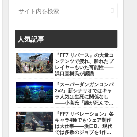
人気記事
『FF7 リバース』の大量コ
ンテンツで疲れ、離れたプ
レイヤーもいた可能性――
浜口直樹氏が認識
『スーパーダンガンロンパ
2×2』新シナリオではキャ
ラ人気は生死に関係なし
――小高氏「誰が死んでも
ヘイトメールは送らない
『FF7 リベレーション』各
で」
キャラ4種でもウェア制作
は大仕事――浜口D、現代
では多数のジョブを1作に