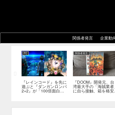
関係者発言
企業動
PC
関係者発言
『レインコード』を先に
『DOOM』開発元、台
新鮮さを狙
遊ぶと『ダンガンロンパ
湾最大手の「海賊業者
成ダンジ
2×2』が「100倍面白く
に自ら接触、箱を格安
指摘。プ
なる」。小高和剛氏がプ
大量販売していた。「
発売前に
レイをおすすめ
分たちにとっては流通
った」