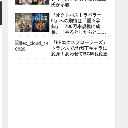
氏が示唆
『オクトパストラベラー
III』への期待は「重々承
知」 700万本規模に成
長、「やるとしたらとこと
んやりたい」と浅野智也氏
『FFエクスプローラーズ』
トランスで歴代FFキャラに
変身！あわせてBGMも変更