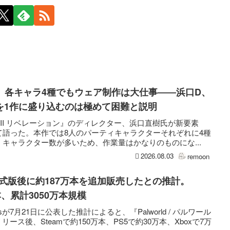
ン』各キャラ4種でもウェア制作は大仕事――浜口D、
を1作に盛り込むのは極めて困難と説明
II リベレーション』のディレクター、浜口直樹氏が新要素
て語った。本作では8人のパーティキャラクターそれぞれに4種
キャラクター数が多いため、作業量はかなりのものにな...
2026.08.03
remoon
正式版後に約187万本を追加販売したとの推計。
本、累計3050万本規模
yticsが7月21日に公表した推計によると、『Palworld / パルワール
リース後、Steamで約150万本、PS5で約30万本、Xboxで7万