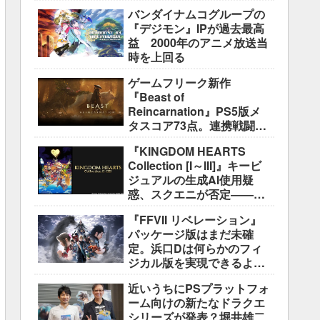
盛り込むのは極めて困難と
バンダイナムコグループの
説明
『デジモン』IPが過去最高
益 2000年のアニメ放送当
時を上回る
ゲームフリーク新作
『Beast of
Reincarnation』PS5版メ
タスコア73点。連携戦闘は
好評も、後半の“ボス再戦続
『KINGDOM HEARTS
き”には不満
Collection [I～III]』キービ
ジュアルの生成AI使用疑
惑、スクエニが否定――不
自然な描写は「人為的ミ
『FFVII リベレーション』
ス」
パッケージ版はまだ未確
定。浜口Dは何らかのフィ
ジカル版を実現できるよう
調整中
近いうちにPSプラットフォ
ーム向けの新たなドラクエ
シリーズが発表？堀井雄二