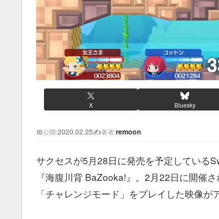
X
Bluesky
📅
2020.02.25
✍️
remoon
公開:
著者:
サクセスが5月28日に発売を予定しているSwi
『海腹川背 BaZooka!』。2月22日に
「チャレンジモード」をプレイした映像が