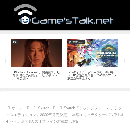
PC
関係者発言
PC
MI
『Phantom Blade Zero』開発完了。8月
バンダイナムコグループの『デジモ
『ス
。双
12日11時に予約開始、11分の新トレー
ン』IPが過去最高益 2000年のアニメ
ナリ
ラーも公開へ
放送当時を上回る
し―
ール
ホーム
Switch
Switch『ジャンプフォース デラッ
クスエディション』2020年発売決定 ─ 本編＋キャラクターパス第1弾
セット。最大6人のオフライン対戦にも対応