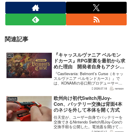
関連記事
『キャッスルヴァニア ベルモン
PC
ドカース』RPG要素を最初から求
めた理由 開発者自身もアクショ
ンのつらさを実感
『Castlevania: Belmont’s Curse（キャッ
スルヴァニア ベルモンドカース）』で
は、KONAMIの谷口勲プロデューサー
が、レベルアップを含むRPG的システム
2026.07.18
remoon
を開発当初から入れるよう求めていた。
何度も挑戦すれば先へ進める...
欧州向け初代Switch用Joy-
Switch
Con、バッテリー交換は背面4本
のネジを外して本体を開く方式
任天堂が、ユーザー自身でバッテリーを
交換できるNintendo Switch用Joy-Conの
交換手順を公開した。電池蓋を開けて入
れ替える方式ではなく、背面のネジ4本を
2026.07.17
remoon