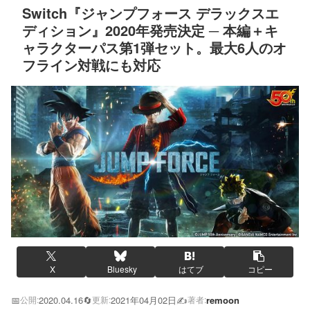
Switch『ジャンプフォース デラックスエ
ディション』2020年発売決定 ─ 本編＋キ
ャラクターパス第1弾セット。最大6人のオ
フライン対戦にも対応
X
Bluesky
はてブ
コピー
📅
2020.04.16
🔄
2021年04月02日
✍️
remoon
公開:
更新:
著者: