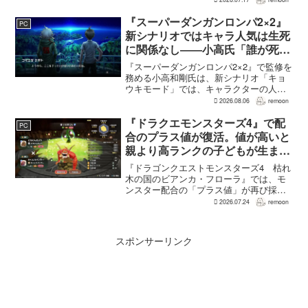
外して本体を開き、内部のバッテリーと
ケーブルを取り外す必要がある。この
『スーパーダンガンロンパ2×2』
PC
改...
新シナリオではキャラ人気は生死
に関係なし――小高氏「誰が死ん
でもヘイトメールは送らないで」
『スーパーダンガンロンパ2×2』で監修を
務める小高和剛氏は、新シナリオ「キョ
ウキモード」では、キャラクターの人気
にかかわらず退場させるとRPG Siteのイ
2026.08.06
remoon
ンタビューで語った。事件や出来事が原
作と変わることで、これまで見られなか
『ドラクエモンスターズ4』で配
PC
った一面がよ...
合のプラス値が復活。値が高いと
親より高ランクの子どもが生まれ
ることも
『ドラゴンクエストモンスターズ4 枯れ
木の国のビアンカ・フローラ』では、モ
ンスター配合の「プラス値」が再び採用
される。配合を繰り返すことで数値が増
2026.07.24
remoon
え、大きいほどモンスターのパラメータ
が高くなる補正がかかる。前作『ドラゴ
ンクエストモンスターズ...
スポンサーリンク