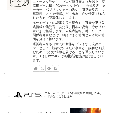
ニュースを発信し、ブログ運営歴は15年以上。家
庭用ゲーム機・PCゲームを中心に、公式発表、メ
ーカー・パブリッシャーの告知、開発者発言、決
算資料、ストア情報など、出典に近い情報を確認
したうえで記事化しています。
海外メディアの記事を扱う場合も、可能な限り公
式情報や元発言にあたり、日本の読者に分かりや
すい形で整理します。未発表情報、噂、リーク、
関係者発言などは、確認できる範囲と未確認の範
囲を分けて扱います。
運営者自身も日常的に新作をプレイする現役ゲー
マーとして、読者が知りたい事実と、誤解なく読
むために必要な情報を届けることを重視していま
す。X（旧Twitter）でも継続的に情報発信してい
ます。
ブルームバーグ：PS5初年度生産台数はPS4と比
べて少なくなる見込み