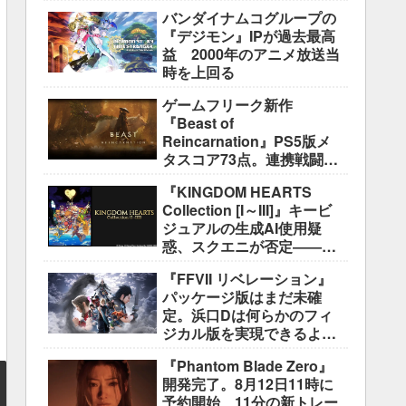
盛り込むのは極めて困難と
バンダイナムコグループの
説明
『デジモン』IPが過去最高
益 2000年のアニメ放送当
時を上回る
ゲームフリーク新作
『Beast of
Reincarnation』PS5版メ
タスコア73点。連携戦闘は
好評も、後半の“ボス再戦続
『KINGDOM HEARTS
き”には不満
Collection [I～III]』キービ
ジュアルの生成AI使用疑
惑、スクエニが否定――不
自然な描写は「人為的ミ
『FFVII リベレーション』
ス」
パッケージ版はまだ未確
定。浜口Dは何らかのフィ
ジカル版を実現できるよう
調整中
『Phantom Blade Zero』
開発完了。8月12日11時に
予約開始、11分の新トレー