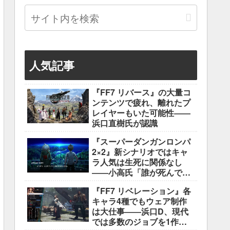
人気記事
『FF7 リバース』の大量コ
ンテンツで疲れ、離れたプ
レイヤーもいた可能性――
浜口直樹氏が認識
『スーパーダンガンロンパ
2×2』新シナリオではキャ
ラ人気は生死に関係なし
――小高氏「誰が死んでも
ヘイトメールは送らない
『FF7 リベレーション』各
で」
キャラ4種でもウェア制作
は大仕事――浜口D、現代
では多数のジョブを1作に