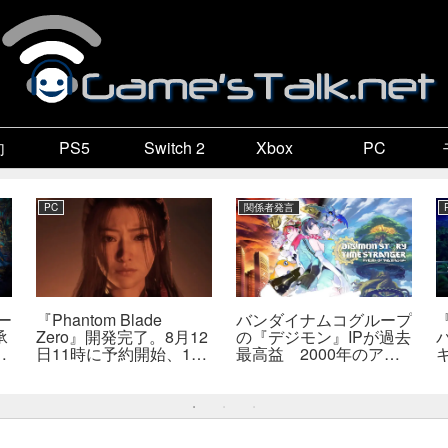
向
PS5
Switch 2
Xbox
PC
PC
関係者発言
ー
『Phantom Blade
バンダイナムコグループ
承
Zero』開発完了。8月12
の『デジモン』IPが過去
成
日11時に予約開始、11
最高益 2000年のアニ
こ
分の新トレーラーも公開
メ放送当時を上回る
智
へ