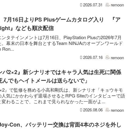
2026.07.31
remoon
onin』、7月16日よりPS Plusゲームカタログ入り 『ア
 Light』なども順次配信
インメントは7月16日、PlayStation Plusの2026年7月
幕末の日本を舞台とするTeam NINJAのオープンワールド
Ron...
2026.07.16
remoon
ンパ2×2』新シナリオではキャラ人気は生死に関係
死んでもヘイトメールは送らないで」
×2』で監修を務める小高和剛氏は、新シナリオ「キョウキモ
人気にかかわらず退場させるとRPG Siteのインタビューで語
変わることで、これまで見られなかった一面がよ...
2026.08.06
remoon
用Joy-Con、バッテリー交換は背面4本のネジを外し