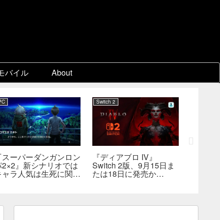
モバイル
About
PC
Switch 2
企業動向
『スーパーダンガンロン
『ディアブロ IV』
EA、約
パ2×2』新シナリオでは
Switch 2版、9月15日ま
の買収が
キャラ人気は生死に関係
たは18日に発売か
主導の
なし――小高氏「誰が死
――billbil-kun氏が価
非公開
んでもヘイトメールは送
格・販売形態も独自入手
らないで」