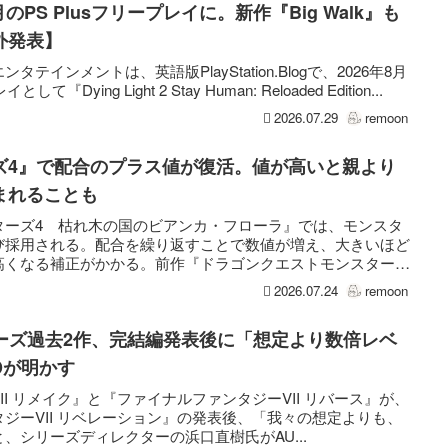
が8月のPS Plusフリープレイに。新作『Big Walk』も
外発表】
インメントは、英語版PlayStation.Blogで、2026年8月
として『Dying Light 2 Stay Human: Reloaded Edition...
2026.07.29
remoon
ズ4』で配合のプラス値が復活。値が高いと親より
まれることも
ターズ4 枯れ木の国のビアンカ・フローラ』では、モンスタ
び採用される。配合を繰り返すことで数値が増え、大きいほど
高くなる補正がかかる。前作『ドラゴンクエストモンスター
2026.07.24
remoon
リーズ過去2作、完結編発表後に「想定より数倍レベ
Dが明かす
I リメイク』と『ファイナルファンタジーVII リバース』が、
ジーVII リベレーション』の発表後、「我々の想定よりも、
、シリーズディレクターの浜口直樹氏がAU...