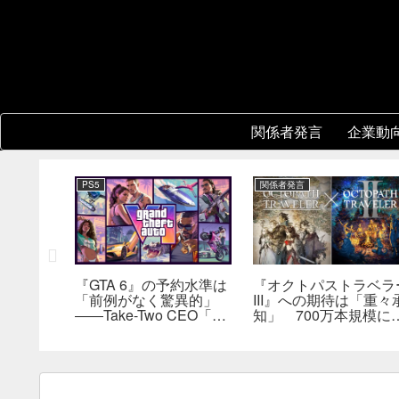
関係者発言
企業動
PS5
関係者発言
い切りオ
『GTA 6』の予約水準は
『オクトパストラベラ
「前例がなく驚異的」
III』への期待は「重々
ンソー
――Take-Two CEO「販
知」 700万本規模に
ニング』
売にどうつながるか分か
長、「やるとしたらと
発進。価格
らない」
とんやりたい」と浅野
ー5,000
也氏
評