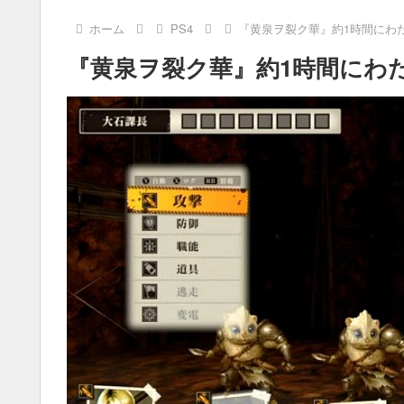
ホーム
PS4
『黄泉ヲ裂ク華』約1時間にわ
『黄泉ヲ裂ク華』約1時間にわ