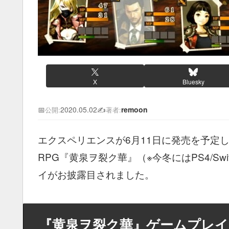
X
Bluesky
📅
2020.05.02
✍️
remoon
公開:
著者:
エクスペリエンスが6月11日に発売を予定し
RPG『黄泉ヲ裂ク華』（※今冬にはPS4/S
イがお披露目されました。
『黄泉ヲ裂ク華』ゲームプレイ