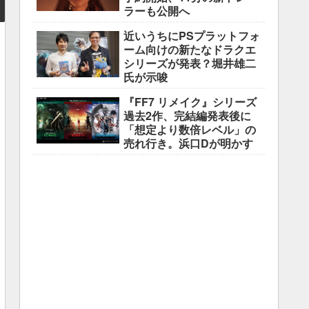
ラーも公開へ
近いうちにPSプラットフォ
ーム向けの新たなドラクエ
シリーズが発表？堀井雄二
氏が示唆
『FF7 リメイク』シリーズ
過去2作、完結編発表後に
「想定より数倍レベル」の
売れ行き。浜口Dが明かす