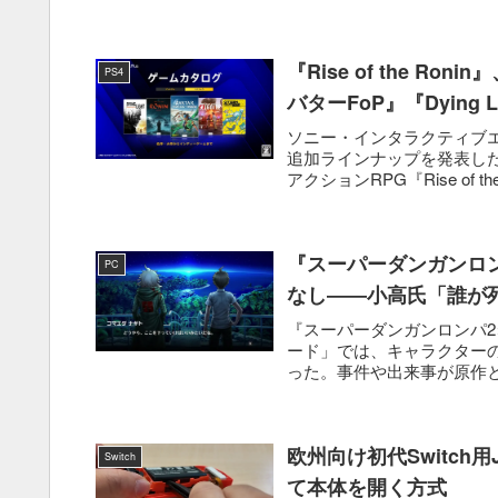
『Rise of the R
PS4
バターFoP』『Dying
ソニー・インタラクティブエンタテ
追加ラインナップを発表した。
アクションRPG『Rise of the 
『スーパーダンガンロ
PC
なし――小高氏「誰が
『スーパーダンガンロンパ2
ード」では、キャラクターの
った。事件や出来事が原作と
欧州向け初代Switch
Switch
て本体を開く方式