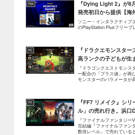
『Dying Light 2』
PS4
発売初日から提供【海
ソニー・インタラクティブエンタテ
のPlayStation Plusフリープレイ
『ドラクエモンスター
PC
高ランクの子どもが生
『ドラゴンクエストモンス
ー配合の「プラス値」が再
モンスターのパラメータが
ズ...
『FF7 リメイク』シ
PC
ル」の売れ行き。浜口
『ファイナルファンタジーVI
完結編『ファイナルファンタ
数倍レベル」で売れていると