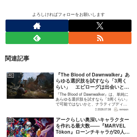
よろしければフォローをお願いします
関連記事
『The Blood of Dawnwalker』あ
PC
らゆる選択肢を試すなら「3周く
らい」 エピローグは出会いと選
択で変化
『The Blood of Dawnwalker』は、単純に
あらゆる選択肢を試すなら「3周くらい」
で可能ではないかと、ナラティブディレ
クターのJakub Szamałek氏がファミ
2026.07.08
remoon
通.comのインタビューで説明した。物語
はエンディングへ収束...
アークらしい奥深いキャラクター
PC
を作れる最大数――『MARVEL
Tōkon』ローンチキャラが20人に