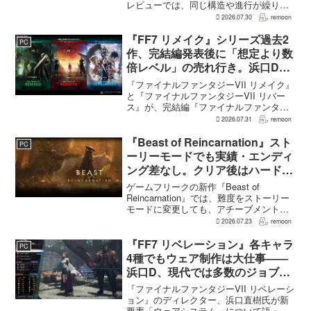
レビューでは、同じ構造や進行が繰り返
されるとの評価が出ている。発売前の7月
2026.07.30
remoon
上旬に行われた週刊ファミ通の対談で
は、ゲーム総合プロデューサーの二見鷹
『FF7 リメイク』シリーズ過去2
PC
介氏が...
作、完結編発表後に「想定より数
倍レベル」の売れ行き。浜口Dが
明かす
『ファイナルファンタジーVII リメイク』
と『ファイナルファンタジーVII リバー
ス』が、完結編『ファイナルファンタジ
ーVII リベレーション』の発表後、「我々
2026.07.31
remoon
の想定よりも、数倍レベル」で売れてい
ると、シリーズディレクターの浜口直樹
『Beast of Reincarnation』スト
PC
氏がAU...
ーリーモードでも実績・エンディ
ング差なし。クリア後はハード超
えのNEW GAME+も
ゲームフリークの新作『Beast of
Reincarnation』では、難度をストーリー
モードに変更しても、アチーブメントや
収集要素、エンディングに違いはない。
2026.07.23
remoon
クリア後には、ハードモードを上回る高
難度のNEW GAME+も用意されてい
『FF7 リベレーション』各キャラ
PC
る。...
4種でもウェア制作は大仕事――
浜口D、現代では多数のジョブを
1作に盛り込むのは極めて困難と
『ファイナルファンタジーVII リベレーシ
説明
ョン』のディレクター、浜口直樹氏が新
要素「ウェアシステム」について語っ