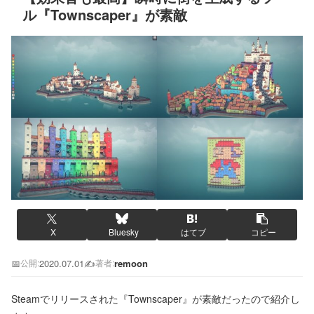
ル『Townscaper』が素敵
X
Bluesky
はてブ
コピー
📅
2020.07.01
✍️
remoon
公開:
著者:
Steamでリリースされた『Townscaper』が素敵だったので紹介し