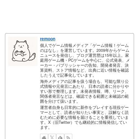
remoon
個人でゲーム情報メディア「ゲーム情報！ゲーム
のはなし」を運営しています。2009年からゲーム
ニュースを発信し、ブログ運営歴は15年以上。家
庭用ゲーム機・PCゲームを中心に、公式発表、メ
ーカー・パブリッシャーの告知、開発者発言、決
算資料、ストア情報など、出典に近い情報を確認
したうえで記事化しています。
海外メディアの記事を扱う場合も、可能な限り公
式情報や元発言にあたり、日本の読者に分かりや
すい形で整理します。未発表情報、噂、リーク、
関係者発言などは、確認できる範囲と未確認の範
囲を分けて扱います。
運営者自身も日常的に新作をプレイする現役ゲー
マーとして、読者が知りたい事実と、誤解なく読
むために必要な情報を届けることを重視していま
す。X（旧Twitter）でも継続的に情報発信してい
ます。