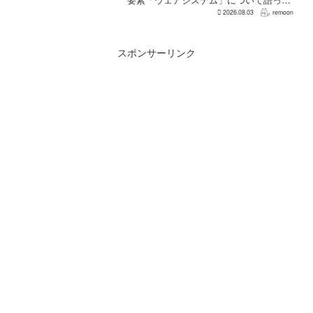
た。本作では8人のパーティキャラクター
2026.08.03
remoon
それぞれに4種類のウェアが用意される
が、キャラクター数が多いため、作業量
はかなりのものにな...
スポンサーリンク