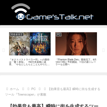
関係者発言
PC
関
ージ
『オクトパストラベラーIII』への期待
『Phantom Blade Zero』開発完了。8月
バン
のフ
は「重々承知」 700万本規模に成
12日11時に予約開始、11分の新トレー
ン』
中
長、「やるとしたらとことんやりた
ラーも公開へ
放送
い」と浅野智也氏
ホーム
PC
【効果音も最高】瞬時に街を生成する
ツール『Townscaper』が素敵
【効果音も最高】瞬時に街を生成するツー