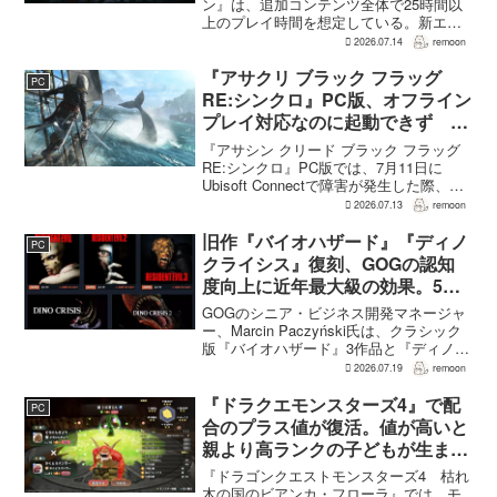
～1時間
ン』は、追加コンテンツ全体で25時間以
上のプレイ時間を想定している。新エリ
ア「ノルガン」で展開されるメインシナ
2026.07.14
remoon
リオは1周15～20時間、本編フィールドに
追加される12種類のユニークダンジョン
『アサクリ ブラック フラッグ
PC
「忘れられた試...
RE:シンクロ』PC版、オフライン
プレイ対応なのに起動できず
Ubisoft Connect障害時に報告相
『アサシン クリード ブラック フラッグ
次ぐ
RE:シンクロ』PC版では、7月11日に
Ubisoft Connectで障害が発生した際、ゲ
ームを起動できないとの報告が相次い
2026.07.13
remoon
だ。オフライン起動を選んでもプレイで
きなかったという投稿もあり、影響は
旧作『バイオハザード』『ディノ
PC
全...
クライシス』復刻、GOGの認知
度向上に近年最大級の効果。5作
品は90％超の肯定的評価
GOGのシニア・ビジネス開発マネージャ
ー、Marcin Paczyński氏は、クラシック
版『バイオハザード』3作品と『ディノク
ライシス』2作品の復刻が、近年のGOG
2026.07.19
remoon
において、ほかのほとんどのリリース以
上に認知度向上へ貢献したと語った。現
『ドラクエモンスターズ4』で配
PC
在...
合のプラス値が復活。値が高いと
親より高ランクの子どもが生まれ
ることも
『ドラゴンクエストモンスターズ4 枯れ
木の国のビアンカ・フローラ』では、モ