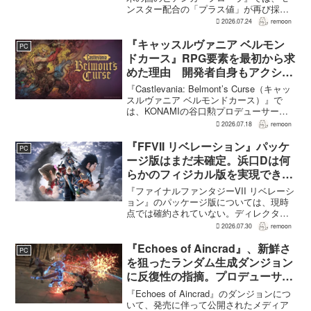
ンスター配合の「プラス値」が再び採用
される。配合を繰り返すことで数値が増
2026.07.24
remoon
え、大きいほどモンスターのパラメータ
が高くなる補正がかかる。前作『ドラゴ
『キャッスルヴァニア ベルモン
PC
ンクエストモンスターズ...
ドカース』RPG要素を最初から求
めた理由 開発者自身もアクショ
ンのつらさを実感
『Castlevania: Belmont’s Curse（キャッ
スルヴァニア ベルモンドカース）』で
は、KONAMIの谷口勲プロデューサー
が、レベルアップを含むRPG的システム
2026.07.18
remoon
を開発当初から入れるよう求めていた。
何度も挑戦すれば先へ進める...
『FFVII リベレーション』パッケ
PC
ージ版はまだ未確定。浜口Dは何
らかのフィジカル版を実現できる
よう調整中
『ファイナルファンタジーVII リベレーシ
ョン』のパッケージ版については、現時
点では確約されていない。ディレクター
の浜口直樹氏によると、具体的な商品ラ
2026.07.30
remoon
インナップは社内で協議中で、何らかの
フィジカル版を実現できるよう調整を進
『Echoes of Aincrad』、新鮮さ
PC
めているという。G...
を狙ったランダム生成ダンジョン
に反復性の指摘。プロデューサー
は発売前に採用理由を説明
『Echoes of Aincrad』のダンジョンにつ
いて、発売に伴って公開されたメディア