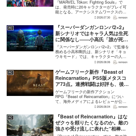
なった理由
『MARVEL Tōkon: Fighting Souls』で
は、発売時に20キャラクターがプレイ可
能となる。アークシステムワークスの山
中丈嗣プロデューサーは、この人数につ
2026.07.30
remoon
いて、予算とスケジュールを考慮した結
果だと説明。そのうえで、同社らし...
『スーパーダンガンロンパ2×2』
PC
新シナリオではキャラ人気は生死
に関係なし――小高氏「誰が死ん
でもヘイトメールは送らないで」
『スーパーダンガンロンパ2×2』で監修を
務める小高和剛氏は、新シナリオ「キョ
ウキモード」では、キャラクターの人気
にかかわらず退場させるとRPG Siteのイ
2026.08.06
remoon
ンタビューで語った。事件や出来事が原
作と変わることで、これまで見られなか
ゲームフリーク新作『Beast of
PC
った一面がよ...
Reincarnation』PS5版メタスコ
ア73点。連携戦闘は好評も、後半
の“ボス再戦続き”には不満
ゲームフリークの新作アクション
RPG『Beast of Reincarnation』につい
て、海外メディアによるレビューが公開
された。PS5版のメタスコアは73。採点
2026.08.04
remoon
された49件のうち25件が好評、24件が賛
否両論で、不評に分類されたレビュ...
『Beast of Reincarnation』はな
PC
ぜクゥを頼りたくなるのか。敵の
強さや受け流しに表れた“相棒と
の共闘”設計