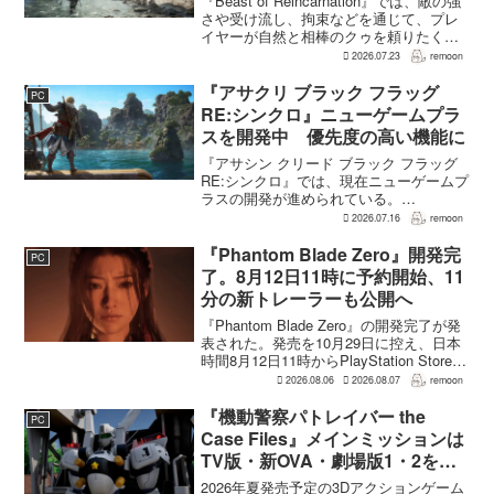
『Beast of Reincarnation』では、敵の強
さや受け流し、拘束などを通じて、プレ
イヤーが自然と相棒のクゥを頼りたくな
る戦闘が設計されている。そうした設計
2026.07.23
remoon
意図について、本作でディレクター兼シ
ナリオライターを務めるゲームフリー
『アサクリ ブラック フラッグ
PC
ク...
RE:シンクロ』ニューゲームプラ
スを開発中 優先度の高い機能に
『アサシン クリード ブラック フラッグ
RE:シンクロ』では、現在ニューゲームプ
ラスの開発が進められている。
GamesRadar+によると、ゲームディレク
2026.07.16
remoon
ターのRichard Knight氏は、YouTuberの
JorRaptor氏による...
『Phantom Blade Zero』開発完
PC
了。8月12日11時に予約開始、11
分の新トレーラーも公開へ
『Phantom Blade Zero』の開発完了が発
表された。発売を10月29日に控え、日本
時間8月12日11時からPlayStation Store、
Steam、Epic Games Storeで予約受付が
2026.08.06
2026.08.07
remoon
始まる。同時に公開される新トレ...
『機動警察パトレイバー the
PC
Case Files』メインミッションは
TV版・新OVA・劇場版1・2をカ
バー。零式とヘルハウンドを動か
2026年夏発売予定の3Dアクションゲーム