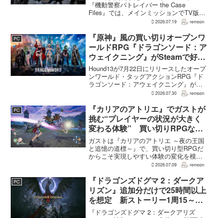
すため“アナザーサイドミッショ
『機動警察パトレイバー the Case
Files』では、メインミッションでTV版、
ン”を実装
新OVA、劇場版第1作・第2作の範囲をカ
2026.07.19
remoon
バーする。これは、本作のプロデューサ
ーを務めるグッドスマイルカンパニー
『原神』風の買い切りオープンワ
PC
の...
ールドRPG『ドラゴンソード：ア
ウェイクニング』がSteamで好発
進。価格3,480円、レビュー5,000
Hound13が7月22日にリリースしたオープ
件超で約90％好評
ンワールド・タッグアクションRPG『ド
ラゴンソード：アウェイクニング』が、
Steamで好調なスタートを切った。7月30
2026.07.30
remoon
日の確認時点で、全言語・全購入形態の
ユーザーレビューは5,710件に達し、う...
『カリアのアトリエ』でガストが
PC
挑む“プレイヤーの状況が大きく
変わる体験” 買い切りRPGなら
ではの変化とは
ガストは『カリアのアトリエ ～夜の王国
と追憶の道標～』で、買い切り型RPGだ
からこそ実現しやすい体験の変化を模索
している。大型の運営型ゲームが継続的
2026.07.09
remoon
に新キャラクターを投入できる時代のな
かで、同社はキャラクターやビジュアル
『ドラゴンズドグマ 2：ダークア
PC
の魅力だけでなく、ゲ...
リズン』追加分だけで25時間以上
を想定 新ストーリー1周15～20
時間、12種ダンジョンは各30分
『ドラゴンズドグマ 2：ダークアリズ