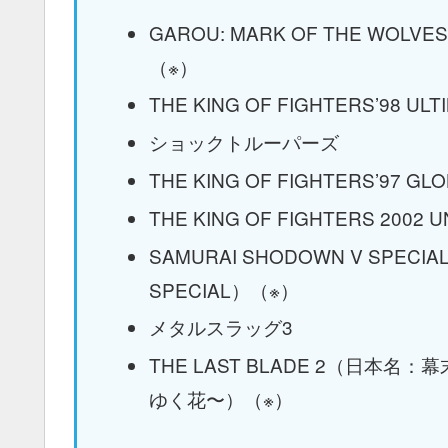
GAROU: MARK OF THE WOLV
（※）
THE KING OF FIGHTERS’98 UL
ショックトルーパーズ
THE KING OF FIGHTERS’97 G
THE KING OF FIGHTERS 2002 
SAMURAI SHODOWN V SP
SPECIAL）（※）
メタルスラッグ3
THE LAST BLADE 2（日本
ゆく花〜）（※）