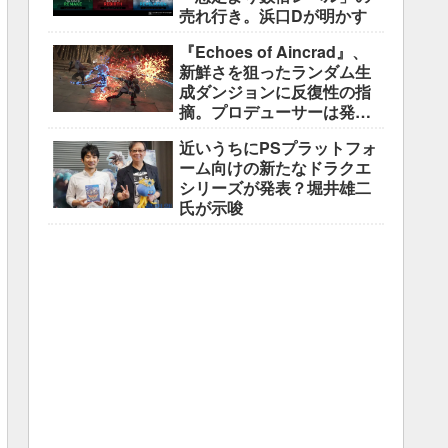
売れ行き。浜口Dが明かす
『Echoes of Aincrad』、
新鮮さを狙ったランダム生
成ダンジョンに反復性の指
摘。プロデューサーは発売
前に採用理由を説明
近いうちにPSプラットフォ
ーム向けの新たなドラクエ
シリーズが発表？堀井雄二
氏が示唆