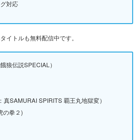
ング対応
弾タイトルも無料配信中です。
名：餓狼伝説SPECIAL）
名：真SAMURAI SPIRITS 覇王丸地獄変）
龍虎の拳２)