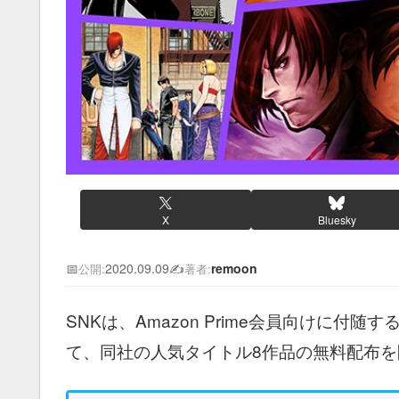
X
Bluesky
📅
2020.09.09
✍️
remoon
公開:
著者:
SNKは、Amazon Prime会員向けに付随す
て、同社の人気タイトル8作品の無料配布