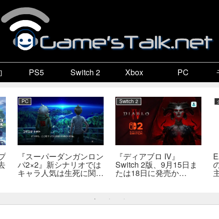
向
PS5
Switch 2
Xbox
PC
PC
Switch 2
プ
『スーパーダンガンロン
『ディアブロ IV』
去
パ2×2』新シナリオでは
Switch 2版、9月15日ま
キャラ人気は生死に関係
たは18日に発売か
なし――小高氏「誰が死
――billbil-kun氏が価
んでもヘイトメールは送
格・販売形態も独自入手
らないで」