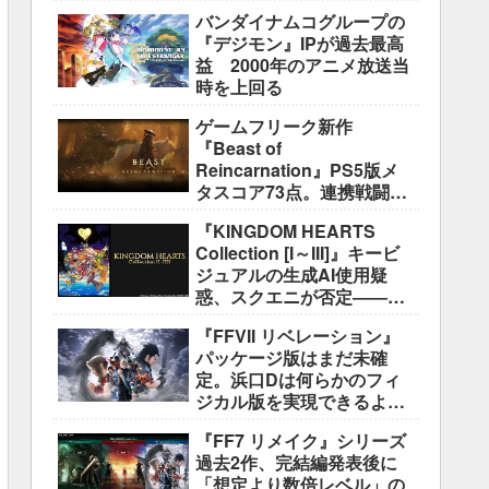
盛り込むのは極めて困難と
バンダイナムコグループの
説明
『デジモン』IPが過去最高
益 2000年のアニメ放送当
時を上回る
ゲームフリーク新作
『Beast of
Reincarnation』PS5版メ
タスコア73点。連携戦闘は
好評も、後半の“ボス再戦続
『KINGDOM HEARTS
き”には不満
Collection [I～III]』キービ
ジュアルの生成AI使用疑
惑、スクエニが否定――不
自然な描写は「人為的ミ
『FFVII リベレーション』
ス」
パッケージ版はまだ未確
定。浜口Dは何らかのフィ
ジカル版を実現できるよう
調整中
『FF7 リメイク』シリーズ
過去2作、完結編発表後に
「想定より数倍レベル」の