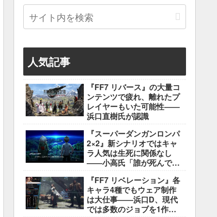
人気記事
『FF7 リバース』の大量コ
ンテンツで疲れ、離れたプ
レイヤーもいた可能性――
浜口直樹氏が認識
『スーパーダンガンロンパ
2×2』新シナリオではキャ
ラ人気は生死に関係なし
――小高氏「誰が死んでも
ヘイトメールは送らない
『FF7 リベレーション』各
で」
キャラ4種でもウェア制作
は大仕事――浜口D、現代
では多数のジョブを1作に