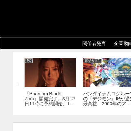
関係者発言
企業動
PC
関係者発言
ル』開発
『Phantom Blade
バンダイナムコグルー
と各スタジ
Zero』開発完了。8月12
の『デジモン』IPが過
が存在。
日11時に予約開始、11
最高益 2000年のアニ
、重点を
分の新トレーラーも公開
メ放送当時を上回る
へ