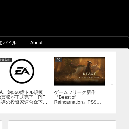
モバイル
About
企業動向
PC
PC
EA、約550億ドル規模
ゲームフリーク新作
『KING
の買収が正式完了 PIF
『Beast of
Collect
主導の投資家連合傘下で
Reincarnation』PS5版
ビジュア
非公開企業に
メタスコア73点。連携
疑惑、
戦闘は好評も、後半
――不
の“ボス再戦続き”には不
為的ミ
満