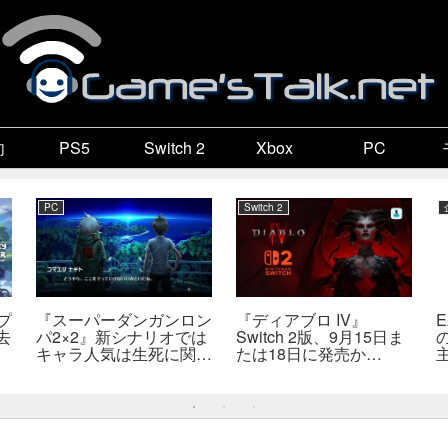
向
PS5
Switch 2
Xbox
PC
PC
Switch 2
プ
『スーパーダンガンロン
『ディアブロ IV』
去
パ2×2』新シナリオでは
Switch 2版、9月15日ま
キャラ人気は生死に関係
たは18日に発売か
なし――小高氏「誰が死
――billbil-kun氏が価
んでもヘイトメールは送
格・販売形態も独自入手
らないで」