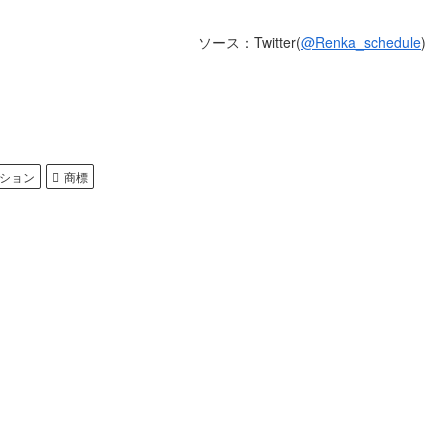
ソース：Twitter(
@Renka_schedule
)
ション
商標