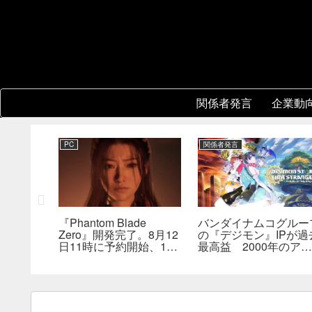
関係者発言
企業動
PC
関係者発言
ル』開発
『Phantom Blade
バンダイナムコグルー
と各スタジ
Zero』開発完了。8月12
の『デジモン』IPが過
が存在。
日11時に予約開始、11
最高益 2000年のアニ
、重点を
分の新トレーラーも公開
メ放送当時を上回る
へ