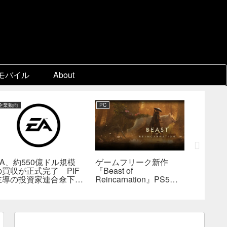
モバイル
About
企業動向
PC
PC
EA、約550億ドル規模
ゲームフリーク新作
『KING
の買収が正式完了 PIF
『Beast of
Collect
主導の投資家連合傘下で
Reincarnation』PS5版
ビジュア
非公開企業に
メタスコア73点。連携
疑惑、
戦闘は好評も、後半
――不
の“ボス再戦続き”には不
為的ミ
満