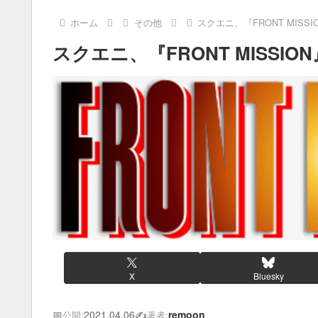
ホーム
その他
スクエニ、『FRONT MISS
スクエニ、『FRONT MISSI
X
Bluesky
📅
2021.04.06
✍️
remoon
公開:
著者: