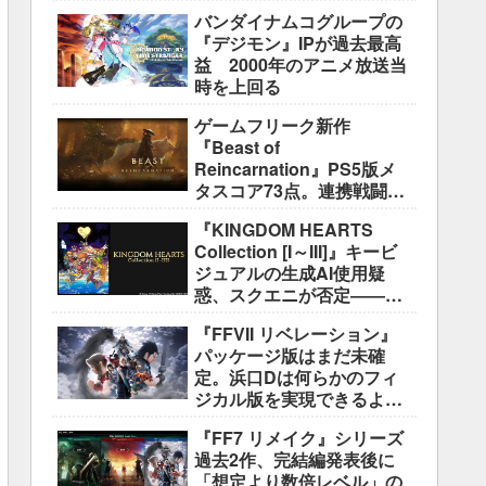
盛り込むのは極めて困難と
バンダイナムコグループの
説明
『デジモン』IPが過去最高
益 2000年のアニメ放送当
時を上回る
ゲームフリーク新作
『Beast of
Reincarnation』PS5版メ
タスコア73点。連携戦闘は
好評も、後半の“ボス再戦続
『KINGDOM HEARTS
き”には不満
Collection [I～III]』キービ
ジュアルの生成AI使用疑
惑、スクエニが否定――不
自然な描写は「人為的ミ
『FFVII リベレーション』
ス」
パッケージ版はまだ未確
定。浜口Dは何らかのフィ
ジカル版を実現できるよう
調整中
『FF7 リメイク』シリーズ
過去2作、完結編発表後に
「想定より数倍レベル」の