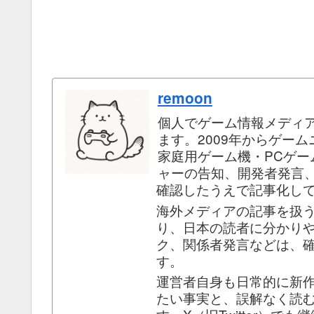
remoon
個人でゲーム情報メディ
ます。2009年からゲー
家庭用ゲーム機・PCゲ
ャーの告知、開発者発言
確認したうえで記事化し
海外メディアの記事を扱
り、日本の読者に分かり
ク、関係者発言などは、
す。
運営者自身も日常的に新
たい事実と、誤解なく読