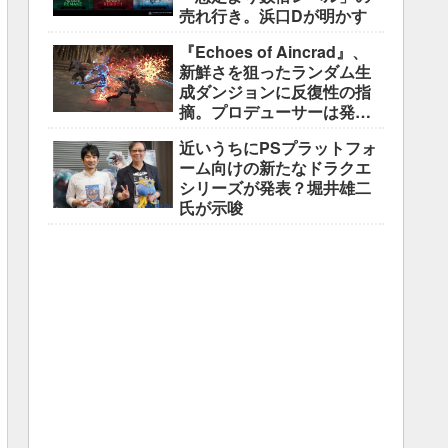
売れ行き。浜口Dが明かす
『Echoes of Aincrad』、
新鮮さを狙ったランダム生
成ダンジョンに反復性の指
摘。プロデューサーは発売
前に採用理由を説明
近いうちにPSプラットフォ
ーム向けの新たなドラクエ
シリーズが発表？堀井雄二
氏が示唆