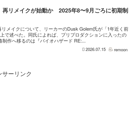
再リメイクが始動か 2025年8〜9月ごろに初期制
メイクについて、リーカーのDusk Golem氏が「1年近く前
X上で述べた。同氏によれば、プリプロダクションに入ったの
格制作へ移るのは『バイオハザード RE:...
2026.07.15
remoon
ンサーリンク