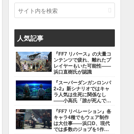
人気記事
『FF7 リバース』の大量コ
ンテンツで疲れ、離れたプ
レイヤーもいた可能性――
浜口直樹氏が認識
『スーパーダンガンロンパ
2×2』新シナリオではキャ
ラ人気は生死に関係なし
――小高氏「誰が死んでも
ヘイトメールは送らない
『FF7 リベレーション』各
で」
キャラ4種でもウェア制作
は大仕事――浜口D、現代
では多数のジョブを1作に