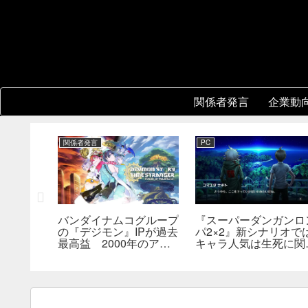
関係者発言
企業動
関係者発言
PC
バンダイナムコグループ
『スーパーダンガンロ
3』開発
の『デジモン』IPが過去
パ2×2』新シナリオで
版の実現方
最高益 2000年のアニ
キャラ人気は生死に関
関心。移
メ放送当時を上回る
なし――小高氏「誰が
術的課題
んでもヘイトメールは
らないで」