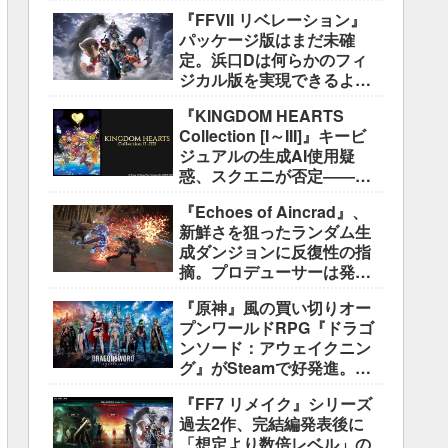
好評も、後半の“ボス再戦続
『FFVII リベレーション』
き”には不満
パッケージ版はまだ未確
定。浜口Dは何らかのフィ
ジカル版を実現できるよう
調整中
『KINGDOM HEARTS
Collection [I～III]』キービ
ジュアルの生成AI使用疑
惑、スクエニが否定――不
自然な描写は「人為的ミ
『Echoes of Aincrad』、
ス」
新鮮さを狙ったランダム生
成ダンジョンに反復性の指
摘。プロデューサーは発売
前に採用理由を説明
『原神』風の買い切りオー
プンワールドRPG『ドラゴ
ンソード：アウェイクニン
グ』がSteamで好発進。価
格3,480円、レビュー5,000
『FF7 リメイク』シリーズ
件超で約90％好評
過去2作、完結編発表後に
「想定より数倍レベル」の