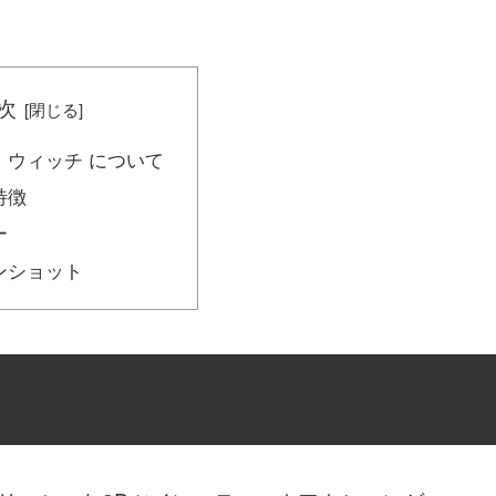
。
次
・ウィッチ について
特徴
ー
ンショット