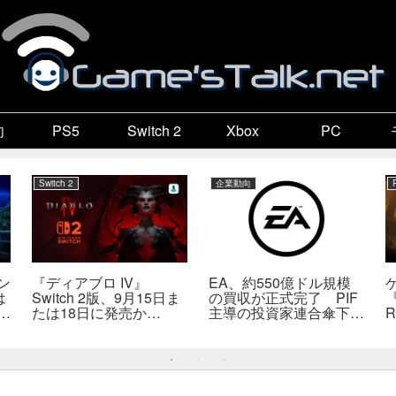
向
PS5
Switch 2
Xbox
PC
Switch 2
企業動向
ン
『ディアブロ IV』
EA、約550億ドル規模
は
Switch 2版、9月15日ま
の買収が正式完了 PIF
『
係
たは18日に発売か
主導の投資家連合傘下で
R
死
――billbil-kun氏が価
非公開企業に
送
格・販売形態も独自入手