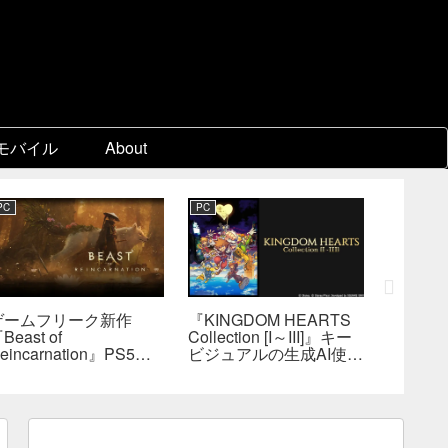
モバイル
About
PC
PC
PC
ゲームフリーク新作
『KINGDOM HEARTS
『FF7
Beast of
Collection [I～III]』キー
ン』各
eincarnation』PS5版
ビジュアルの生成AI使用
ェア制
メタスコア73点。連携
疑惑、スクエニが否定
口D、
戦闘は好評も、後半
――不自然な描写は「人
ョブを
の“ボス再戦続き”には不
為的ミス」
は極め
満