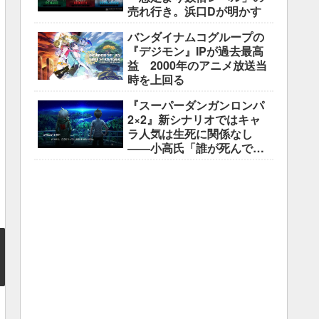
売れ行き。浜口Dが明かす
バンダイナムコグループの
『デジモン』IPが過去最高
益 2000年のアニメ放送当
時を上回る
『スーパーダンガンロンパ
2×2』新シナリオではキャ
ラ人気は生死に関係なし
――小高氏「誰が死んでも
ヘイトメールは送らない
で」