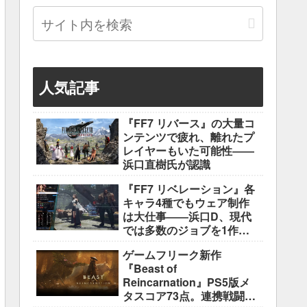
人気記事
『FF7 リバース』の大量コ
ンテンツで疲れ、離れたプ
レイヤーもいた可能性――
浜口直樹氏が認識
『FF7 リベレーション』各
キャラ4種でもウェア制作
は大仕事――浜口D、現代
では多数のジョブを1作に
盛り込むのは極めて困難と
ゲームフリーク新作
説明
『Beast of
Reincarnation』PS5版メ
タスコア73点。連携戦闘は