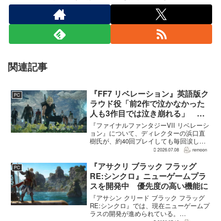
関連記事
『FF7 リベレーション』英語版ク
PC
ラウド役「前2作で泣かなかった
人も3作目では泣き崩れる」 浜
口Dも約40回泣いたクラウドの重
『ファイナルファンタジーVII リベレーシ
要場面に言及
ョン』について、ディレクターの浜口直
樹氏が、約40回プレイしても毎回涙した
というクラウドの重要な場面について語
2026.07.08
remoon
った。英語版クラウド役のCody Christian
氏も、「最初の2作で泣かなかった人も...
『アサクリ ブラック フラッグ
PC
RE:シンクロ』ニューゲームプラ
スを開発中 優先度の高い機能に
『アサシン クリード ブラック フラッグ
RE:シンクロ』では、現在ニューゲームプ
ラスの開発が進められている。