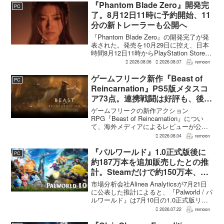
挙動、クールダウン時間、使いやすさが
『Phantom Blade Zero』開発完
PC
見直され...
了。8月12日11時に予約開始、11
分の新トレーラーも公開へ
『Phantom Blade Zero』の開発完了が発
表された。発売を10月29日に控え、日本
時間8月12日11時からPlayStation Store、
Steam、Epic Games Storeで予約受付が
2026.08.06
2026.08.07
remoon
始まる。同時に公開される新トレ...
ゲームフリーク新作『Beast of
PC
Reincarnation』PS5版メタスコ
ア73点。連携戦闘は好評も、後半
の“ボス再戦続き”には不満
ゲームフリークの新作アクション
RPG『Beast of Reincarnation』につい
て、海外メディアによるレビューが公開
された。PS5版のメタスコアは73。採点
2026.08.04
remoon
された49件のうち25件が好評、24件が賛
否両論で、不評に分類されたレビュ...
『パルワールド』1.0正式版後に
PC
約187万本を追加販売したとの推
計。Steamだけで約150万本、累
計3050万本規模
市場分析会社Alinea Analyticsが7月21日
に公表した推計によると、『Palworld / パ
ルワールド』は7月10日の1.0正式版リリ
ース後、Steamで約150万本、PS5で約30
2026.07.22
remoon
万本、Xboxで7万本弱を追加販売した。
各プ...