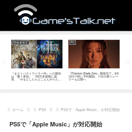
関係者発言
PC
関
ージ
『オクトパストラベラーIII』への期待
『Phantom Blade Zero』開発完了。8月
バン
のフ
は「重々承知」 700万本規模に成
12日11時に予約開始、11分の新トレー
ン』
中
長、「やるとしたらとことんやりた
ラーも公開へ
放送
い」と浅野智也氏
ホーム
PS5
PS5で「Apple Music」が対応開始
PS5で「Apple Music」が対応開始