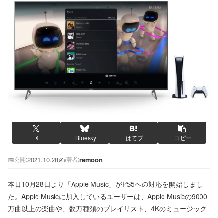
X
Bluesky
はてブ
コピー
📅
2021.10.28
✍️
remoon
公開:
著者:
本日10月28日より「Apple Music」がPS5への対応を開始しまし
た。Apple Musicに加入しているユーザーは、Apple Musicの9000
万曲以上の楽曲や、数万種類のプレイリスト、4Kのミュージック