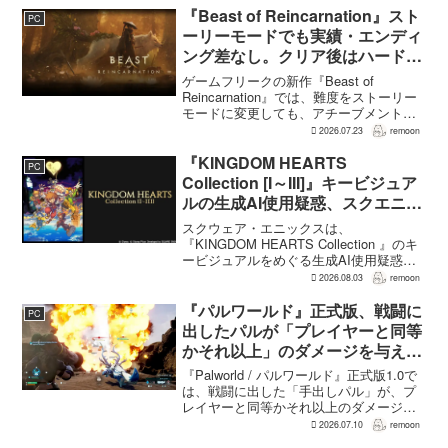
フィジカル版を実現できるよう調整を進
『Beast of Reincarnation』スト
PC
めているという。G...
ーリーモードでも実績・エンディ
ング差なし。クリア後はハード超
えのNEW GAME+も
ゲームフリークの新作『Beast of
Reincarnation』では、難度をストーリー
モードに変更しても、アチーブメントや
収集要素、エンディングに違いはない。
2026.07.23
remoon
クリア後には、ハードモードを上回る高
難度のNEW GAME+も用意されてい
『KINGDOM HEARTS
PC
る。...
Collection [I～III]』キービジュア
ルの生成AI使用疑惑、スクエニが
否定――不自然な描写は「人為的
スクウェア・エニックスは、
ミス」
『KINGDOM HEARTS Collection 』のキ
ービジュアルをめぐる生成AI使用疑惑に
ついて、問題となったアセットは開発チ
2026.08.03
remoon
ームが生成AIを使わず制作したもので、
不自然な箇所は「人為的ミス」によるも
『パルワールド』正式版、戦闘に
PC
のだと...
出したパルが「プレイヤーと同等
かそれ以上」のダメージを与えら
れるように
『Palworld / パルワールド』正式版1.0で
は、戦闘に出した「手出しパル」が、プ
レイヤーと同等かそれ以上のダメージを
敵に与えられるようになった。ほぼすべ
2026.07.10
remoon
てのアクティブスキルを対象に、威力や