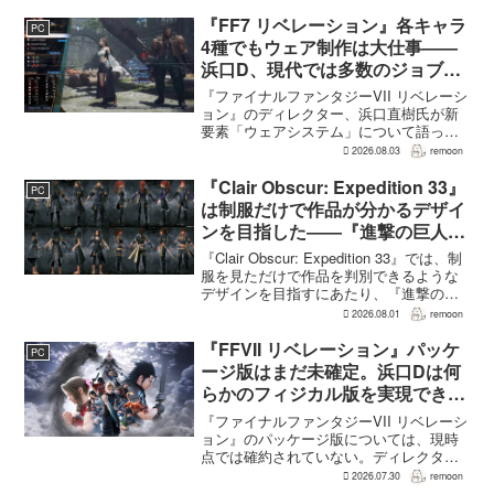
いて、予算とスケジュールを考慮した結
果だと説明。そのうえで、同社らし...
『FF7 リベレーション』各キャラ
PC
4種でもウェア制作は大仕事――
浜口D、現代では多数のジョブを
1作に盛り込むのは極めて困難と
『ファイナルファンタジーVII リベレーシ
説明
ョン』のディレクター、浜口直樹氏が新
要素「ウェアシステム」について語っ
た。本作では8人のパーティキャラクター
2026.08.03
remoon
それぞれに4種類のウェアが用意される
が、キャラクター数が多いため、作業量
『Clair Obscur: Expedition 33』
PC
はかなりのものにな...
は制服だけで作品が分かるデザイ
ンを目指した――『進撃の巨人』
の制服と『BLEACH』のキャラ
『Clair Obscur: Expedition 33』では、制
造形が影響
服を見ただけで作品を判別できるような
デザインを目指すにあたり、『進撃の巨
人』を参考にしたという。あわせて、キ
2026.08.01
remoon
ャラクター造形は『BLEACH』のシンプ
ルで印象に残るデザインから...
『FFVII リベレーション』パッケ
PC
ージ版はまだ未確定。浜口Dは何
らかのフィジカル版を実現できる
よう調整中
『ファイナルファンタジーVII リベレーシ
ョン』のパッケージ版については、現時
点では確約されていない。ディレクター
の浜口直樹氏によると、具体的な商品ラ
2026.07.30
remoon
インナップは社内で協議中で、何らかの