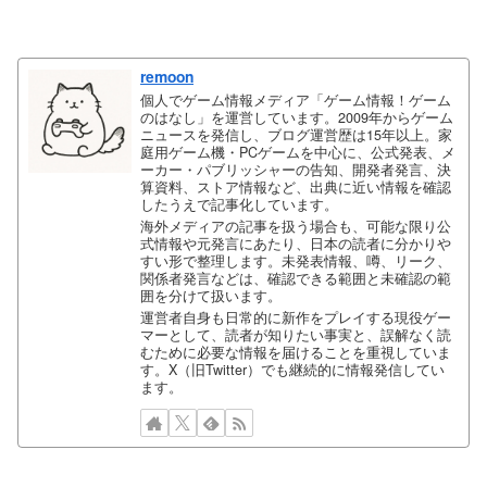
remoon
個人でゲーム情報メディア「ゲーム情報！ゲーム
のはなし」を運営しています。2009年からゲーム
ニュースを発信し、ブログ運営歴は15年以上。家
庭用ゲーム機・PCゲームを中心に、公式発表、メ
ーカー・パブリッシャーの告知、開発者発言、決
算資料、ストア情報など、出典に近い情報を確認
したうえで記事化しています。
海外メディアの記事を扱う場合も、可能な限り公
式情報や元発言にあたり、日本の読者に分かりや
すい形で整理します。未発表情報、噂、リーク、
関係者発言などは、確認できる範囲と未確認の範
囲を分けて扱います。
運営者自身も日常的に新作をプレイする現役ゲー
マーとして、読者が知りたい事実と、誤解なく読
むために必要な情報を届けることを重視していま
す。X（旧Twitter）でも継続的に情報発信してい
ます。