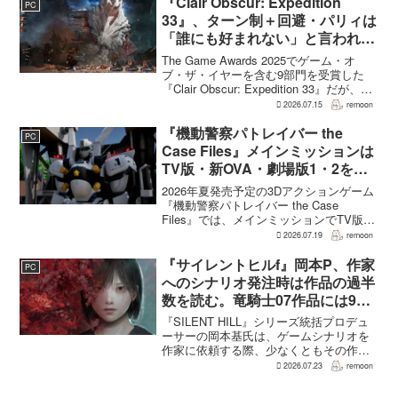
『Clair Obscur: Expedition
PC
33』、ターン制＋回避・パリィは
「誰にも好まれない」と言われて
いた 開発陣は実際に遊んだ面白
The Game Awards 2025でゲーム・オ
さを優先
ブ・ザ・イヤーを含む9部門を受賞した
『Clair Obscur: Expedition 33』だが、タ
ーン制バトルに回避やパリィを組み合わ
2026.07.15
remoon
せる設計は、発売前に「誰にも好まれな
い」と何度も言...
『機動警察パトレイバー the
PC
Case Files』メインミッションは
TV版・新OVA・劇場版1・2をカ
バー。零式とヘルハウンドを動か
2026年夏発売予定の3Dアクションゲーム
すため“アナザーサイドミッショ
『機動警察パトレイバー the Case
Files』では、メインミッションでTV版、
ン”を実装
新OVA、劇場版第1作・第2作の範囲をカ
2026.07.19
remoon
バーする。これは、本作のプロデューサ
ーを務めるグッドスマイルカンパニー
『サイレントヒルf』岡本P、作家
PC
の...
へのシナリオ発注時は作品の過半
数を読む。竜騎士07作品には9割
以上目を通す
『SILENT HILL』シリーズ統括プロデュ
ーサーの岡本基氏は、ゲームシナリオを
作家に依頼する際、少なくともその作家
の作品の過半数に目を通すという。作家
2026.07.23
remoon
への敬意に加え、得意・不得意を把握し
たうえで物語を任せるためだ。電ファミ