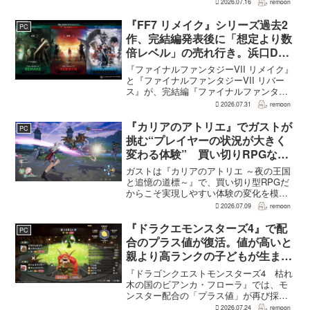
GamesRadar+によると、ゲームディレク
2026.07.16
remoon
ターのRichard Knight氏は、YouTuberの
JorRaptor氏による...
『FF7 リメイク』シリーズ過去2
PC
作、完結編発表後に「想定より数
倍レベル」の売れ行き。浜口Dが
明かす
『ファイナルファンタジーVII リメイク』
と『ファイナルファンタジーVII リバー
ス』が、完結編『ファイナルファンタジ
ーVII リベレーション』の発表後、「我々
2026.07.31
remoon
の想定よりも、数倍レベル」で売れてい
ると、シリーズディレクターの浜口直樹
『カリアのアトリエ』でガストが
PC
氏がAU...
挑む“プレイヤーの状況が大きく
変わる体験” 買い切りRPGなら
ではの変化とは
ガストは『カリアのアトリエ ～夜の王国
と追憶の道標～』で、買い切り型RPGだ
からこそ実現しやすい体験の変化を模索
している。大型の運営型ゲームが継続的
2026.07.09
remoon
に新キャラクターを投入できる時代のな
かで、同社はキャラクターやビジュアル
『ドラクエモンスターズ4』で配
PC
の魅力だけでなく、ゲ...
合のプラス値が復活。値が高いと
親より高ランクの子どもが生まれ
ることも
『ドラゴンクエストモンスターズ4 枯れ
木の国のビアンカ・フローラ』では、モ
ンスター配合の「プラス値」が再び採用
される。配合を繰り返すことで数値が増
2026.07.24
remoon