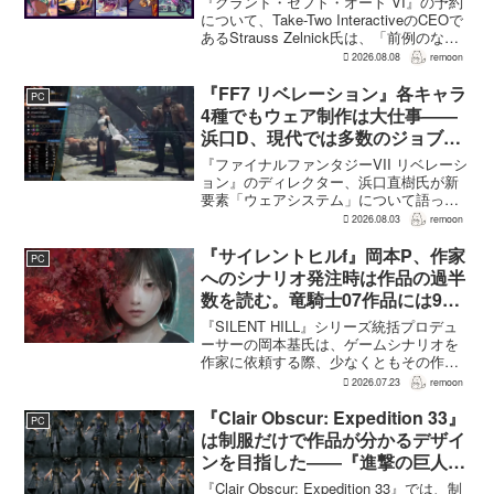
『グランド・セフト・オート VI』の予約
について、Take-Two InteractiveのCEOで
あるStrauss Zelnick氏は、「前例のない
驚異的な水準」に達していると評価し
2026.08.08
remoon
た。一方で、その規模があまりにも異例
であるため、最終的...
『FF7 リベレーション』各キャラ
PC
4種でもウェア制作は大仕事――
浜口D、現代では多数のジョブを
1作に盛り込むのは極めて困難と
『ファイナルファンタジーVII リベレーシ
説明
ョン』のディレクター、浜口直樹氏が新
要素「ウェアシステム」について語っ
た。本作では8人のパーティキャラクター
2026.08.03
remoon
それぞれに4種類のウェアが用意される
が、キャラクター数が多いため、作業量
『サイレントヒルf』岡本P、作家
PC
はかなりのものにな...
へのシナリオ発注時は作品の過半
数を読む。竜騎士07作品には9割
以上目を通す
『SILENT HILL』シリーズ統括プロデュ
ーサーの岡本基氏は、ゲームシナリオを
作家に依頼する際、少なくともその作家
の作品の過半数に目を通すという。作家
2026.07.23
remoon
への敬意に加え、得意・不得意を把握し
たうえで物語を任せるためだ。電ファミ
『Clair Obscur: Expedition 33』
PC
ニコゲーマーが...
は制服だけで作品が分かるデザイ
ンを目指した――『進撃の巨人』
の制服と『BLEACH』のキャラ
『Clair Obscur: Expedition 33』では、制