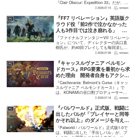
『Clair Obscur: Expedition 33』だが、タ
ーン制バトルに回避やパリィを組み合わ
2026.07.15
remoon
せる設計は、発売前に「誰にも好まれな
い」と何度も言...
『FF7 リベレーション』英語版ク
PC
ラウド役「前2作で泣かなかった
人も3作目では泣き崩れる」 浜
口Dも約40回泣いたクラウドの重
『ファイナルファンタジーVII リベレーシ
要場面に言及
ョン』について、ディレクターの浜口直
樹氏が、約40回プレイしても毎回涙した
というクラウドの重要な場面について語
2026.07.08
remoon
った。英語版クラウド役のCody Christian
氏も、「最初の2作で泣かなかった人も...
『キャッスルヴァニア ベルモン
PC
ドカース』RPG要素を最初から求
めた理由 開発者自身もアクショ
ンのつらさを実感
『Castlevania: Belmont’s Curse（キャッ
スルヴァニア ベルモンドカース）』で
は、KONAMIの谷口勲プロデューサー
が、レベルアップを含むRPG的システム
2026.07.18
remoon
を開発当初から入れるよう求めていた。
何度も挑戦すれば先へ進める...
『パルワールド』正式版、戦闘に
PC
出したパルが「プレイヤーと同等
かそれ以上」のダメージを与えら
れるように
『Palworld / パルワールド』正式版1.0で
は、戦闘に出した「手出しパル」が、プ