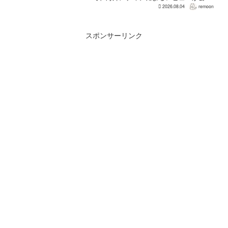
された。PS5版のメタスコアは73。採点
2026.08.04
remoon
された49件のうち25件が好評、24件が賛
否両論で、不評に分類されたレビュ...
スポンサーリンク