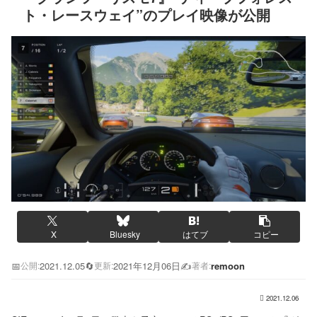
ト・レースウェイ”のプレイ映像が公開
X
Bluesky
はてブ
コピー
📅
2021.12.05
🔄
2021年12月06日
✍️
remoon
公開:
更新:
著者:
2021.12.06