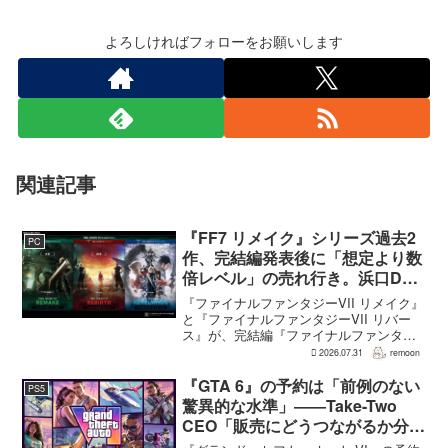
よろしければフォローをお願いします
関連記事
『FF7 リメイク』シリーズ過去2
PC
作、完結編発表後に「想定より数
倍レベル」の売れ行き。浜口Dが
明かす
『ファイナルファンタジーVII リメイク』
と『ファイナルファンタジーVII リバー
ス』が、完結編『ファイナルファンタジ
ーVII リベレーション』の発表後、「我々
2026.07.31
remoon
の想定よりも、数倍レベル」で売れてい
ると、シリーズディレクターの浜口直樹
『GTA 6』の予約は「前例のない
PS5
氏がAU...
驚異的な水準」――Take-Two
CEO「販売にどうつながるか分か
らない」