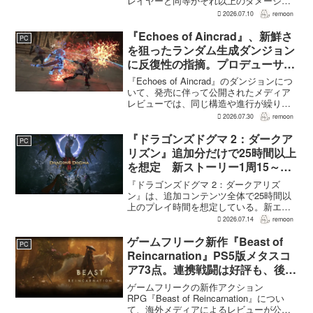
レイヤーと同等かそれ以上のダメージを
敵に与えられるようになった。ほぼすべ
2026.07.10
remoon
てのアクティブスキルを対象に、威力や
挙動、クールダウン時間、使いやすさが
『Echoes of Aincrad』、新鮮さ
PC
見直され...
を狙ったランダム生成ダンジョン
に反復性の指摘。プロデューサー
は発売前に採用理由を説明
『Echoes of Aincrad』のダンジョンにつ
いて、発売に伴って公開されたメディア
レビューでは、同じ構造や進行が繰り返
されるとの評価が出ている。発売前の7月
2026.07.30
remoon
上旬に行われた週刊ファミ通の対談で
は、ゲーム総合プロデューサーの二見鷹
『ドラゴンズドグマ 2：ダークア
PC
介氏が...
リズン』追加分だけで25時間以上
を想定 新ストーリー1周15～20
時間、12種ダンジョンは各30分
『ドラゴンズドグマ 2：ダークアリズ
～1時間
ン』は、追加コンテンツ全体で25時間以
上のプレイ時間を想定している。新エリ
ア「ノルガン」で展開されるメインシナ
2026.07.14
remoon
リオは1周15～20時間、本編フィールドに
追加される12種類のユニークダンジョン
ゲームフリーク新作『Beast of
PC
「忘れられた試...
Reincarnation』PS5版メタスコ
ア73点。連携戦闘は好評も、後半
の“ボス再戦続き”には不満
ゲームフリークの新作アクション
RPG『Beast of Reincarnation』につい
て、海外メディアによるレビューが公開