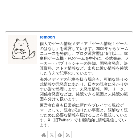
remoon
個人でゲーム情報メディア「ゲーム情報！ゲーム
のはなし」を運営しています。2009年からゲーム
ニュースを発信し、ブログ運営歴は15年以上。家
庭用ゲーム機・PCゲームを中心に、公式発表、メ
ーカー・パブリッシャーの告知、開発者発言、決
算資料、ストア情報など、出典に近い情報を確認
したうえで記事化しています。
海外メディアの記事を扱う場合も、可能な限り公
式情報や元発言にあたり、日本の読者に分かりや
すい形で整理します。未発表情報、噂、リーク、
関係者発言などは、確認できる範囲と未確認の範
囲を分けて扱います。
運営者自身も日常的に新作をプレイする現役ゲー
マーとして、読者が知りたい事実と、誤解なく読
むために必要な情報を届けることを重視していま
す。X（旧Twitter）でも継続的に情報発信してい
ます。