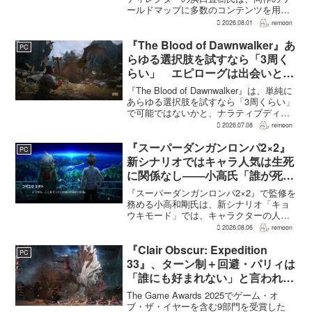
ールドマップに多数のコンテンツを用意
したことで、一部のプレイヤーが疲れを
2026.08.01
remoon
感じたり、ゲームから離れたりした可能
性があるとの認識を示した。
『The Blood of Dawnwalker』あ
PC
GamesRadar+のイン...
らゆる選択肢を試すなら「3周く
らい」 エピローグは出会いと選
択で変化
『The Blood of Dawnwalker』は、単純に
あらゆる選択肢を試すなら「3周くらい」
で可能ではないかと、ナラティブディレ
クターのJakub Szamałek氏がファミ
2026.07.08
remoon
通.comのインタビューで説明した。物語
はエンディングへ収束...
『スーパーダンガンロンパ2×2』
PC
新シナリオではキャラ人気は生死
に関係なし――小高氏「誰が死ん
でもヘイトメールは送らないで」
『スーパーダンガンロンパ2×2』で監修を
務める小高和剛氏は、新シナリオ「キョ
ウキモード」では、キャラクターの人気
にかかわらず退場させるとRPG Siteのイ
2026.08.06
remoon
ンタビューで語った。事件や出来事が原
作と変わることで、これまで見られなか
『Clair Obscur: Expedition
PC
った一面がよ...
33』、ターン制＋回避・パリィは
「誰にも好まれない」と言われて
いた 開発陣は実際に遊んだ面白
The Game Awards 2025でゲーム・オ
さを優先
ブ・ザ・イヤーを含む9部門を受賞した