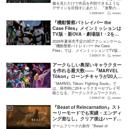
造形が影響
服を見ただけで作品を判別できるような
デザインを目指すにあたり、『進撃の巨
人』を参考にしたという。あわせて、キ
2026.08.01
remoon
ャラクター造形は『BLEACH』のシンプ
ルで印象に残るデザインから...
『機動警察パトレイバー the
PC
Case Files』メインミッションは
TV版・新OVA・劇場版1・2をカ
バー。零式とヘルハウンドを動か
2026年夏発売予定の3Dアクションゲーム
すため“アナザーサイドミッショ
『機動警察パトレイバー the Case
Files』では、メインミッションでTV版、
ン”を実装
新OVA、劇場版第1作・第2作の範囲をカ
2026.07.19
remoon
バーする。これは、本作のプロデューサ
ーを務めるグッドスマイルカンパニー
アークらしい奥深いキャラクター
PC
の...
を作れる最大数――『MARVEL
Tōkon』ローンチキャラが20人に
なった理由
『MARVEL Tōkon: Fighting Souls』で
は、発売時に20キャラクターがプレイ可
能となる。アークシステムワークスの山
中丈嗣プロデューサーは、この人数につ
2026.07.30
remoon
いて、予算とスケジュールを考慮した結
果だと説明。そのうえで、同社らし...
『Beast of Reincarnation』スト
PC
ーリーモードでも実績・エンディ
ング差なし。クリア後はハード超
えのNEW GAME+も
ゲームフリークの新作『Beast of