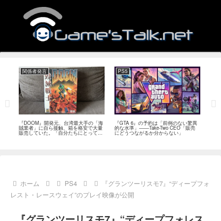
関係者発言
PS5
関
フィー
『DOOM』開発元、台湾最大手の「海
『GTA 6』の予約は「前例のない驚異
『オ
イド
賊業者」に自ら接触、箱を格安で大量
的な水準」――Take-Two CEO「販売
は「
ブレ
販売していた。「自分たちにとっては
にどうつながるか分からない」
長、
流通だった」
い」
ホーム
PS4
『グランツーリスモ7』“ディープフォ
レスト・レースウェイ”のプレイ映像が公開
『グランツーリスモ7』“ディープフォレス