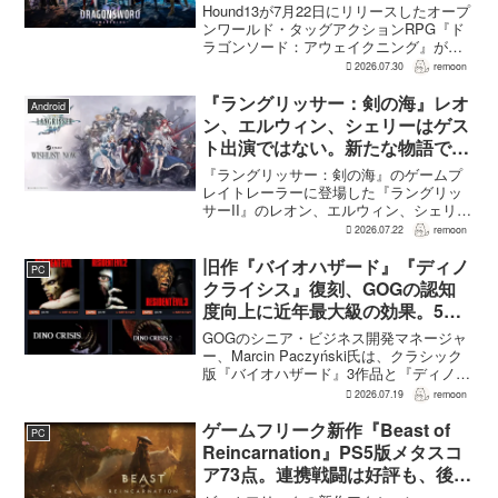
進。価格3,480円、レビュー5,000
Hound13が7月22日にリリースしたオープ
件超で約90％好評
ンワールド・タッグアクションRPG『ド
ラゴンソード：アウェイクニング』が、
Steamで好調なスタートを切った。7月30
2026.07.30
remoon
日の確認時点で、全言語・全購入形態の
ユーザーレビューは5,710件に達し、う...
『ラングリッサー：剣の海』レオ
Android
ン、エルウィン、シェリーはゲス
ト出演ではない。新たな物語で重
要な役割を担う
『ラングリッサー：剣の海』のゲームプ
レイトレーラーに登場した『ラングリッ
サーII』のレオン、エルウィン、シェリー
は、単なるファンサービスやゲスト出演
2026.07.22
remoon
にとどまらず、新たな物語で重要な役割
を担う。ファミ通のメールインタビュー
旧作『バイオハザード』『ディノ
PC
で本作のプロデューサ...
クライシス』復刻、GOGの認知
度向上に近年最大級の効果。5作
品は90％超の肯定的評価
GOGのシニア・ビジネス開発マネージャ
ー、Marcin Paczyński氏は、クラシック
版『バイオハザード』3作品と『ディノク
ライシス』2作品の復刻が、近年のGOG
2026.07.19
remoon
において、ほかのほとんどのリリース以
上に認知度向上へ貢献したと語った。現
ゲームフリーク新作『Beast of
PC
在...
Reincarnation』PS5版メタスコ
ア73点。連携戦闘は好評も、後半
の“ボス再戦続き”には不満