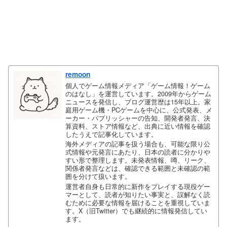
remoon
個人でゲーム情報メディア「ゲーム情報！ゲーム
のはなし」を運営しています。2009年からゲーム
ニュースを発信し、ブログ運営歴は15年以上。家
庭用ゲーム機・PCゲームを中心に、公式発表、メ
ーカー・パブリッシャーの告知、開発者発言、決
算資料、ストア情報など、出典に近い情報を確認
したうえで記事化しています。
海外メディアの記事を扱う場合も、可能な限り公
式情報や元発言にあたり、日本の読者に分かりや
すい形で整理します。未発表情報、噂、リーク、
関係者発言などは、確認できる範囲と未確認の範
囲を分けて扱います。
運営者自身も日常的に新作をプレイする現役ゲー
マーとして、読者が知りたい事実と、誤解なく読
むために必要な情報を届けることを重視していま
す。X（旧Twitter）でも継続的に情報発信してい
ます。