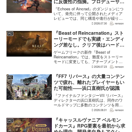
に反復性の指摘。プロデューサー
は発売前に採用理由を説明
『Echoes of Aincrad』のダンジョンにつ
いて、発売に伴って公開されたメディア
レビューでは、同じ構造や進行が繰り返
されるとの評価が出ている。発売前の7月
2026.07.30
remoon
上旬に行われた週刊ファミ通の対談で
は、ゲーム総合プロデューサーの二見鷹
『Beast of Reincarnation』スト
PC
介氏が...
ーリーモードでも実績・エンディ
ング差なし。クリア後はハード超
えのNEW GAME+も
ゲームフリークの新作『Beast of
Reincarnation』では、難度をストーリー
モードに変更しても、アチーブメントや
収集要素、エンディングに違いはない。
2026.07.23
remoon
クリア後には、ハードモードを上回る高
難度のNEW GAME+も用意されてい
『FF7 リバース』の大量コンテン
PC
る。...
ツで疲れ、離れたプレイヤーもい
た可能性――浜口直樹氏が認識
『ファイナルファンタジーVII リバース』
ディレクターの浜口直樹氏は、同作のワ
ールドマップに多数のコンテンツを用意
したことで、一部のプレイヤーが疲れを
2026.08.01
remoon
感じたり、ゲームから離れたりした可能
性があるとの認識を示した。
『キャッスルヴァニア ベルモン
PC
GamesRadar+のイン...
ドカース』RPG要素を最初から求
めた理由 開発者自身もアクショ