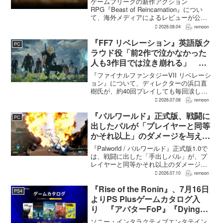
ゲームフリークの新作アクション
RPG『Beast of Reincarnation』につい
て、海外メディアによるレビューが公開
された。PS5版のメタスコアは73。採点
2026.08.04
remoon
された49件のうち25件が好評、24件が賛
否両論で、不評に分類されたレビュ...
『FF7 リベレーション』英語版ク
PC
ラウド役「前2作で泣かなかった
人も3作目では泣き崩れる」 浜
口Dも約40回泣いたクラウドの重
『ファイナルファンタジーVII リベレーシ
要場面に言及
ョン』について、ディレクターの浜口直
樹氏が、約40回プレイしても毎回涙した
というクラウドの重要な場面について語
2026.07.08
remoon
った。英語版クラウド役のCody Christian
氏も、「最初の2作で泣かなかった人も...
『パルワールド』正式版、戦闘に
PC
出したパルが「プレイヤーと同等
かそれ以上」のダメージを与えら
れるように
『Palworld / パルワールド』正式版1.0で
は、戦闘に出した「手出しパル」が、プ
レイヤーと同等かそれ以上のダメージを
敵に与えられるようになった。ほぼすべ
2026.07.10
remoon
てのアクティブスキルを対象に、威力や
挙動、クールダウン時間、使いやすさが
『Rise of the Ronin』、7月16日
PS4
見直され...
よりPS Plusゲームカタログ入
り 『アバターFoP』『Dying
Light』なども順次配信
ソニー・インタラクティブエンタテイン