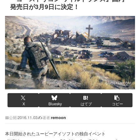
発売日が3月9日に決定！
X
Bluesky
はてブ
コピー
📅
2016.11.03
✍️
remoon
公開:
著者:
本日開始されたユービーアイソフトの独自イベント