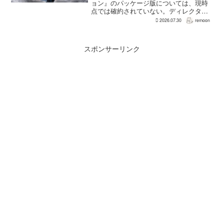
ョン』のパッケージ版については、現時
点では確約されていない。ディレクター
の浜口直樹氏によると、具体的な商品ラ
2026.07.30
remoon
インナップは社内で協議中で、何らかの
フィジカル版を実現できるよう調整を進
めているという。G...
スポンサーリンク