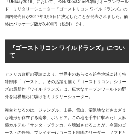
「UBIday2016」において、PS4/XboxOne/PC向けオープンワール
ド・ミリタリーシューター『ゴーストリコン ワイルドランズ』の
国内発売日が2017年3月9日に決定したことが発表されました。価
格はパッケージ版が8,400円（税別）です。
『ゴーストリコン ワイルドランズ』につい
て
アメリカ政府の要請により、世界中のあらゆる紛争地域に赴く特
殊部隊「ゴースト」。その活躍を描く『ゴーストリコン』シリー
ズの最新作『ワイルドランズ』は、広大なオープンワールドの野
外を縦横無尽に駆けるミリタリーシューター。
舞台となるのは、ジャングル、山岳、雪山、沼沢地などさまざま
な地形が存在する南米、ボリビア。この地を手中に収めた巨大麻
薬カルテル「サンタ・ブランカ」を壊滅させることが、今回のゴ
ーストの任務。プレイヤーはゴースト部隊のリーダー、ノマドと