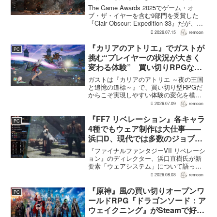
いた 開発陣は実際に遊んだ面白
The Game Awards 2025でゲーム・オ
さを優先
ブ・ザ・イヤーを含む9部門を受賞した
『Clair Obscur: Expedition 33』だが、タ
ーン制バトルに回避やパリィを組み合わ
2026.07.15
remoon
せる設計は、発売前に「誰にも好まれな
い」と何度も言...
『カリアのアトリエ』でガストが
PC
挑む“プレイヤーの状況が大きく
変わる体験” 買い切りRPGなら
ではの変化とは
ガストは『カリアのアトリエ ～夜の王国
と追憶の道標～』で、買い切り型RPGだ
からこそ実現しやすい体験の変化を模索
している。大型の運営型ゲームが継続的
2026.07.09
remoon
に新キャラクターを投入できる時代のな
かで、同社はキャラクターやビジュアル
『FF7 リベレーション』各キャラ
PC
の魅力だけでなく、ゲ...
4種でもウェア制作は大仕事――
浜口D、現代では多数のジョブを
1作に盛り込むのは極めて困難と
『ファイナルファンタジーVII リベレーシ
説明
ョン』のディレクター、浜口直樹氏が新
要素「ウェアシステム」について語っ
た。本作では8人のパーティキャラクター
2026.08.03
remoon
それぞれに4種類のウェアが用意される
が、キャラクター数が多いため、作業量
『原神』風の買い切りオープンワ
PC
はかなりのものにな...
ールドRPG『ドラゴンソード：ア
ウェイクニング』がSteamで好発