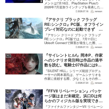
メントは7月16日、PlayStation Plusの
2026年7月追加ラインナップを発表した。
幕末の日本を舞台とするTeam NINJAのオ
2026.07.16
remoon
ープンワールドアクションRPG『Rise of
the Ron...
『アサクリ ブラック フラッグ
PC
RE:シンクロ』PC版、オフライン
プレイ対応なのに起動できず
Ubisoft Connect障害時に報告相
『アサシン クリード ブラック フラッグ
次ぐ
RE:シンクロ』PC版では、7月11日に
Ubisoft Connectで障害が発生した際、ゲ
ームを起動できないとの報告が相次い
2026.07.13
remoon
だ。オフライン起動を選んでもプレイで
きなかったという投稿もあり、影響は
『サイレントヒルf』岡本P、作家
PC
全...
へのシナリオ発注時は作品の過半
数を読む。竜騎士07作品には9割
以上目を通す
『SILENT HILL』シリーズ統括プロデュ
ーサーの岡本基氏は、ゲームシナリオを
作家に依頼する際、少なくともその作家
の作品の過半数に目を通すという。作家
2026.07.23
remoon
への敬意に加え、得意・不得意を把握し
たうえで物語を任せるためだ。電ファミ
『FFVII リベレーション』パッケ
PC
ニコゲーマーが...
ージ版はまだ未確定。浜口Dは何
らかのフィジカル版を実現できる
よう調整中
『ファイナルファンタジーVII リベレーシ