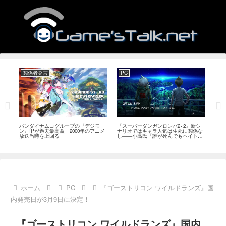
関係者発言
PC
Swi
発
バンダイナムコグループの『デジモ
『スーパーダンガンロンパ2×2』新シ
『ディ
こと
ン』IPが過去最高益 2000年のアニメ
ナリオではキャラ人気は生死に関係な
日また
題
放送当時を上回る
し――小高氏「誰が死んでもヘイトメ
が価
ールは送らないで」
ホーム
PC
『ゴーストリコン ワイルドランズ』国
内発売日が3月9日に決定！
『ゴーストリコン ワイルドランズ』国内