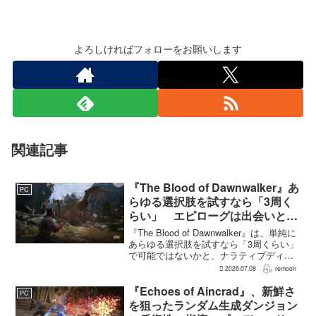
よろしければフォローをお願いします
関連記事
『The Blood of Dawnwalker』あ
PC
らゆる選択肢を試すなら「3周く
らい」 エピローグは出会いと選
択で変化
『The Blood of Dawnwalker』は、単純に
あらゆる選択肢を試すなら「3周くらい」
で可能ではないかと、ナラティブディレ
クターのJakub Szamałek氏がファミ
2026.07.08
remoon
通.comのインタビューで説明した。物語
はエンディングへ収束...
『Echoes of Aincrad』、新鮮さ
PC
を狙ったランダム生成ダンジョン