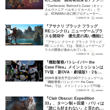
ンのつらさを実感
『Castlevania: Belmont’s Curse（キャッ
スルヴァニア ベルモンドカース）』で
は、KONAMIの谷口勲プロデューサー
が、レベルアップを含むRPG的システム
2026.07.18
remoon
を開発当初から入れるよう求めていた。
何度も挑戦すれば先へ進める...
『アサクリ ブラック フラッグ
PC
RE:シンクロ』ニューゲームプラ
スを開発中 優先度の高い機能に
『アサシン クリード ブラック フラッグ
RE:シンクロ』では、現在ニューゲームプ
ラスの開発が進められている。
GamesRadar+によると、ゲームディレク
2026.07.16
remoon
ターのRichard Knight氏は、YouTuberの
JorRaptor氏による...
『機動警察パトレイバー the
PC
Case Files』メインミッションは
TV版・新OVA・劇場版1・2をカ
バー。零式とヘルハウンドを動か
2026年夏発売予定の3Dアクションゲーム
すため“アナザーサイドミッショ
『機動警察パトレイバー the Case
Files』では、メインミッションでTV版、
ン”を実装
新OVA、劇場版第1作・第2作の範囲をカ
2026.07.19
remoon
バーする。これは、本作のプロデューサ
ーを務めるグッドスマイルカンパニー
『Clair Obscur: Expedition
PC
の...
33』、ターン制＋回避・パリィは
「誰にも好まれない」と言われて