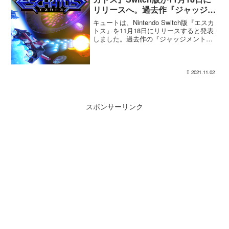
リリースへ。過去作『ジャッジメ
ントシルバーソード』と『カーデ
キュートは、Nintendo Switch版『エスカ
ィナルシンズ』の2作品も収録
トス』を11月18日にリリースすると発表
しました。過去作の『ジャッジメントシ
ルバーソード』と『カーディナルシン
ズ』の2作品も同時収録しており価格は
3,300円（税込）。11月11日より予約...
2021.11.02
スポンサーリンク