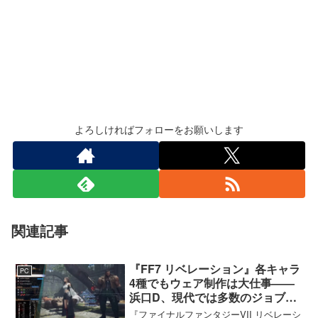
よろしければフォローをお願いします
関連記事
『FF7 リベレーション』各キャラ
PC
4種でもウェア制作は大仕事――
浜口D、現代では多数のジョブを
1作に盛り込むのは極めて困難と
『ファイナルファンタジーVII リベレーシ