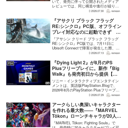
いて、発売に伴って公開されたメディア
レビューでは、同じ構造や進行が繰り返
されるとの評価が出ている。発売前の7月
2026.07.30
remoon
上旬に行われた週刊ファミ通の対談で
は、ゲーム総合プロデューサーの二見鷹
『アサクリ ブラック フラッグ
PC
介氏が...
RE:シンクロ』PC版、オフライン
プレイ対応なのに起動できず
Ubisoft Connect障害時に報告相
『アサシン クリード ブラック フラッグ
次ぐ
RE:シンクロ』PC版では、7月11日に
Ubisoft Connectで障害が発生した際、ゲ
ームを起動できないとの報告が相次い
2026.07.13
remoon
だ。オフライン起動を選んでもプレイで
きなかったという投稿もあり、影響は
『Dying Light 2』が8月のPS
PS4
全...
Plusフリープレイに。新作『Big
Walk』も発売初日から提供【海
外発表】
ソニー・インタラクティブエンタテイン
メントは、英語版PlayStation.Blogで、
2026年8月のPlayStation Plusフリープレ
イとして『Dying Light 2 Stay Human:
2026.07.29
remoon
Reloaded Edition...
アークらしい奥深いキャラクター
PC
を作れる最大数――『MARVEL
Tōkon』ローンチキャラが20人に
なった理由
『MARVEL Tōkon: Fighting Souls』で
は、発売時に20キャラクターがプレイ可