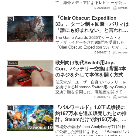
て、海外メディアによるレビューが公開
された。PS5版のメタスコアは73。採点
2026.08.04
remoon
された49件のうち25件が好評、24件が賛
否両論で、不評に分類されたレビュ...
『Clair Obscur: Expedition
PC
33』、ターン制＋回避・パリィは
「誰にも好まれない」と言われて
いた 開発陣は実際に遊んだ面白
The Game Awards 2025でゲーム・オ
さを優先
ブ・ザ・イヤーを含む9部門を受賞した
『Clair Obscur: Expedition 33』だが、タ
ーン制バトルに回避やパリィを組み合わ
2026.07.15
remoon
せる設計は、発売前に「誰にも好まれな
い」と何度も言...
欧州向け初代Switch用Joy-
Switch
Con、バッテリー交換は背面4本
のネジを外して本体を開く方式
任天堂が、ユーザー自身でバッテリーを
交換できるNintendo Switch用Joy-Conの
交換手順を公開した。電池蓋を開けて入
れ替える方式ではなく、背面のネジ4本を
2026.07.17
remoon
外して本体を開き、内部のバッテリーと
ケーブルを取り外す必要がある。この
『パルワールド』1.0正式版後に
PC
改...
約187万本を追加販売したとの推
計。Steamだけで約150万本、累
計3050万本規模
市場分析会社Alinea Analyticsが7月21日
に公表した推計によると、『Palworld / パ