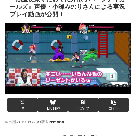
ールズ』声優・小澤みのりさんによる実況
プレイ動画が公開！
X
Bluesky
はてブ
コピー
📅
2019.08.23
✍️
remoon
公開:
著者: