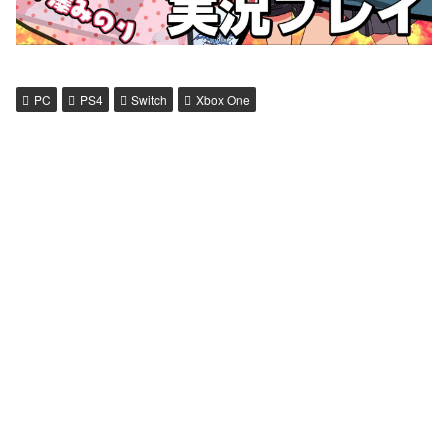
PC
PS4
Switch
Xbox One