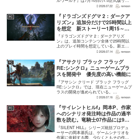
ルワールド』は7月10日の1.0正式版リリ
ース後、Steamで約150万本、PS5で約30
2026.07.22
remoon
万本、Xboxで7万本弱を追加販売した。
各プ...
『ドラゴンズドグマ 2：ダークア
PC
リズン』追加分だけで25時間以上
を想定 新ストーリー1周15～20
時間、12種ダンジョンは各30分
『ドラゴンズドグマ 2：ダークアリズ
～1時間
ン』は、追加コンテンツ全体で25時間以
上のプレイ時間を想定している。新エリ
ア「ノルガン」で展開されるメインシナ
2026.07.14
remoon
リオは1周15～20時間、本編フィールドに
追加される12種類のユニークダンジョン
『アサクリ ブラック フラッグ
PC
「忘れられた試...
RE:シンクロ』ニューゲームプラ
スを開発中 優先度の高い機能に
『アサシン クリード ブラック フラッグ
RE:シンクロ』では、現在ニューゲームプ
ラスの開発が進められている。
GamesRadar+によると、ゲームディレク
2026.07.16
remoon
ターのRichard Knight氏は、YouTuberの
JorRaptor氏による...
『サイレントヒルf』岡本P、作家
PC
へのシナリオ発注時は作品の過半
数を読む。竜騎士07作品には9割
以上目を通す
『SILENT HILL』シリーズ統括プロデュ
ーサーの岡本基氏は、ゲームシナリオを
作家に依頼する際、少なくともその作家