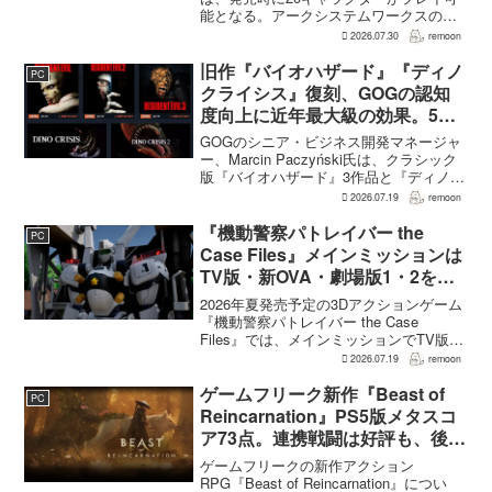
能となる。アークシステムワークスの山
中丈嗣プロデューサーは、この人数につ
2026.07.30
remoon
いて、予算とスケジュールを考慮した結
果だと説明。そのうえで、同社らし...
旧作『バイオハザード』『ディノ
PC
クライシス』復刻、GOGの認知
度向上に近年最大級の効果。5作
品は90％超の肯定的評価
GOGのシニア・ビジネス開発マネージャ
ー、Marcin Paczyński氏は、クラシック
版『バイオハザード』3作品と『ディノク
ライシス』2作品の復刻が、近年のGOG
2026.07.19
remoon
において、ほかのほとんどのリリース以
上に認知度向上へ貢献したと語った。現
『機動警察パトレイバー the
PC
在...
Case Files』メインミッションは
TV版・新OVA・劇場版1・2をカ
バー。零式とヘルハウンドを動か
2026年夏発売予定の3Dアクションゲーム
すため“アナザーサイドミッショ
『機動警察パトレイバー the Case
Files』では、メインミッションでTV版、
ン”を実装
新OVA、劇場版第1作・第2作の範囲をカ
2026.07.19
remoon
バーする。これは、本作のプロデューサ
ーを務めるグッドスマイルカンパニー
ゲームフリーク新作『Beast of
PC
の...
Reincarnation』PS5版メタスコ
ア73点。連携戦闘は好評も、後半
の“ボス再戦続き”には不満
ゲームフリークの新作アクション
RPG『Beast of Reincarnation』につい