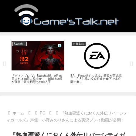
Switch 2
企業動向
PC
れ、8
『ディアブロ IV』Switch 2版、9月15
EA、約550億ドル規模の買収が正式完
ゲー
発者
日または18日に発売か――billbil-kun氏
了 PIF主導の投資家連合傘下で非公
Rei
が価格・販売形態も独自入手
開企業に
点。
戦続
ホーム
PC
『熱血硬派くにおくん外伝リバーシテ
ィガールズ』声優・小澤みのりさんによる実況プレイ動画が公開！
『熱血硬派くにおくん外伝リバーシティガ