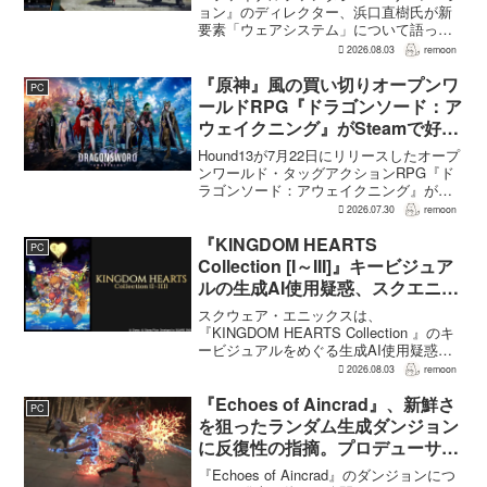
説明
ョン』のディレクター、浜口直樹氏が新
要素「ウェアシステム」について語っ
た。本作では8人のパーティキャラクター
2026.08.03
remoon
それぞれに4種類のウェアが用意される
が、キャラクター数が多いため、作業量
『原神』風の買い切りオープンワ
PC
はかなりのものにな...
ールドRPG『ドラゴンソード：ア
ウェイクニング』がSteamで好発
進。価格3,480円、レビュー5,000
Hound13が7月22日にリリースしたオープ
件超で約90％好評
ンワールド・タッグアクションRPG『ド
ラゴンソード：アウェイクニング』が、
Steamで好調なスタートを切った。7月30
2026.07.30
remoon
日の確認時点で、全言語・全購入形態の
ユーザーレビューは5,710件に達し、う...
『KINGDOM HEARTS
PC
Collection [I～III]』キービジュア
ルの生成AI使用疑惑、スクエニが
否定――不自然な描写は「人為的
スクウェア・エニックスは、
ミス」
『KINGDOM HEARTS Collection 』のキ
ービジュアルをめぐる生成AI使用疑惑に
ついて、問題となったアセットは開発チ
2026.08.03
remoon
ームが生成AIを使わず制作したもので、
不自然な箇所は「人為的ミス」によるも
『Echoes of Aincrad』、新鮮さ
PC
のだと...
を狙ったランダム生成ダンジョン
に反復性の指摘。プロデューサー
は発売前に採用理由を説明
『Echoes of Aincrad』のダンジョンにつ