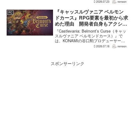
る戦闘が設計されている。そうした設計
2026.07.23
remoon
意図について、本作でディレクター兼シ
ナリオライターを務めるゲームフリー
『キャッスルヴァニア ベルモン
PC
ク...
ドカース』RPG要素を最初から求
めた理由 開発者自身もアクショ
ンのつらさを実感
『Castlevania: Belmont’s Curse（キャッ
スルヴァニア ベルモンドカース）』で
は、KONAMIの谷口勲プロデューサー
が、レベルアップを含むRPG的システム
2026.07.18
remoon
を開発当初から入れるよう求めていた。
何度も挑戦すれば先へ進める...
スポンサーリンク