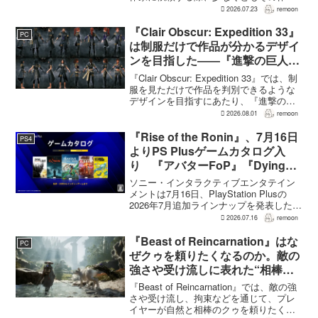
の作品の過半数に目を通すという。作家
2026.07.23
remoon
への敬意に加え、得意・不得意を把握し
たうえで物語を任せるためだ。電ファミ
『Clair Obscur: Expedition 33』
PC
ニコゲーマーが...
は制服だけで作品が分かるデザイ
ンを目指した――『進撃の巨人』
の制服と『BLEACH』のキャラ
『Clair Obscur: Expedition 33』では、制
造形が影響
服を見ただけで作品を判別できるような
デザインを目指すにあたり、『進撃の巨
人』を参考にしたという。あわせて、キ
2026.08.01
remoon
ャラクター造形は『BLEACH』のシンプ
ルで印象に残るデザインから...
『Rise of the Ronin』、7月16日
PS4
よりPS Plusゲームカタログ入
り 『アバターFoP』『Dying
Light』なども順次配信
ソニー・インタラクティブエンタテイン
メントは7月16日、PlayStation Plusの
2026年7月追加ラインナップを発表した。
幕末の日本を舞台とするTeam NINJAのオ
2026.07.16
remoon
ープンワールドアクションRPG『Rise of
the Ron...
『Beast of Reincarnation』はな
PC
ぜクゥを頼りたくなるのか。敵の
強さや受け流しに表れた“相棒と
の共闘”設計
『Beast of Reincarnation』では、敵の強
さや受け流し、拘束などを通じて、プレ
イヤーが自然と相棒のクゥを頼りたくな