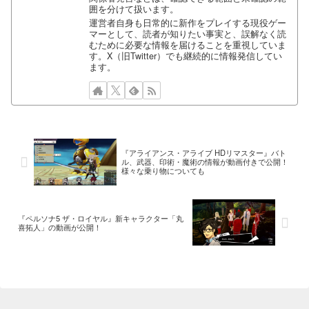
囲を分けて扱います。
運営者自身も日常的に新作をプレイする現役ゲー
マーとして、読者が知りたい事実と、誤解なく読
むために必要な情報を届けることを重視していま
す。X（旧Twitter）でも継続的に情報発信してい
ます。
『アライアンス・アライブ HDリマスター』バト
ル、武器、印術・魔術の情報が動画付きで公開！
様々な乗り物についても
『ペルソナ5 ザ・ロイヤル』新キャラクター「丸
喜拓人」の動画が公開！