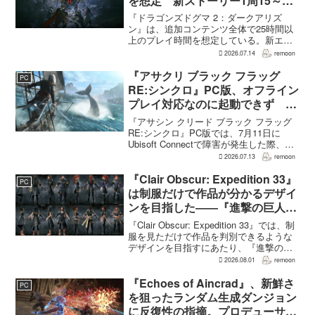
を想定 新ストーリー1周15～20
時間、12種ダンジョンは各30分
『ドラゴンズドグマ 2：ダークアリズ
～1時間
ン』は、追加コンテンツ全体で25時間以
上のプレイ時間を想定している。新エリ
ア「ノルガン」で展開されるメインシナ
2026.07.14
remoon
リオは1周15～20時間、本編フィールドに
追加される12種類のユニークダンジョン
『アサクリ ブラック フラッグ
PC
「忘れられた試...
RE:シンクロ』PC版、オフライン
プレイ対応なのに起動できず
Ubisoft Connect障害時に報告相
『アサシン クリード ブラック フラッグ
次ぐ
RE:シンクロ』PC版では、7月11日に
Ubisoft Connectで障害が発生した際、ゲ
ームを起動できないとの報告が相次い
2026.07.13
remoon
だ。オフライン起動を選んでもプレイで
きなかったという投稿もあり、影響は
『Clair Obscur: Expedition 33』
PC
全...
は制服だけで作品が分かるデザイ
ンを目指した――『進撃の巨人』
の制服と『BLEACH』のキャラ
『Clair Obscur: Expedition 33』では、制
造形が影響
服を見ただけで作品を判別できるような
デザインを目指すにあたり、『進撃の巨
人』を参考にしたという。あわせて、キ
2026.08.01
remoon
ャラクター造形は『BLEACH』のシンプ
ルで印象に残るデザインから...
『Echoes of Aincrad』、新鮮さ
PC
を狙ったランダム生成ダンジョン
に反復性の指摘。プロデューサー