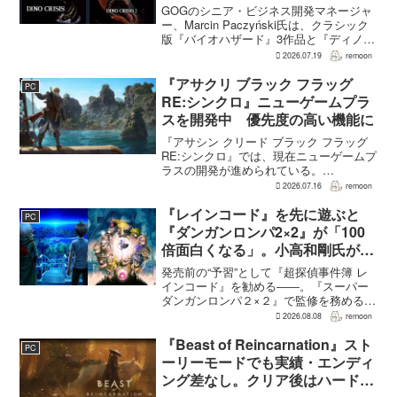
品は90％超の肯定的評価
GOGのシニア・ビジネス開発マネージャ
ー、Marcin Paczyński氏は、クラシック
版『バイオハザード』3作品と『ディノク
ライシス』2作品の復刻が、近年のGOG
2026.07.19
remoon
において、ほかのほとんどのリリース以
上に認知度向上へ貢献したと語った。現
『アサクリ ブラック フラッグ
PC
在...
RE:シンクロ』ニューゲームプラ
スを開発中 優先度の高い機能に
『アサシン クリード ブラック フラッグ
RE:シンクロ』では、現在ニューゲームプ
ラスの開発が進められている。
GamesRadar+によると、ゲームディレク
2026.07.16
remoon
ターのRichard Knight氏は、YouTuberの
JorRaptor氏による...
『レインコード』を先に遊ぶと
PC
『ダンガンロンパ2×2』が「100
倍面白くなる」。小高和剛氏がプ
レイをおすすめ
発売前の“予習”として『超探偵事件簿 レ
インコード』を勧める――。『スーパー
ダンガンロンパ２×２』で監修を務める小
高和剛氏が、そんなメッセージをファン
2026.08.08
remoon
に向けて送った。Noisy Pixelのインタビ
ューでの発言で、小高氏は「先に『レイ
『Beast of Reincarnation』スト
PC
ンコー...
ーリーモードでも実績・エンディ
ング差なし。クリア後はハード超