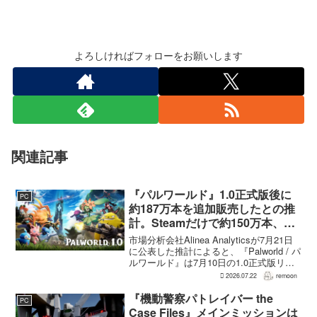
よろしければフォローをお願いします
関連記事
『パルワールド』1.0正式版後に
PC
約187万本を追加販売したとの推
計。Steamだけで約150万本、累
計3050万本規模
市場分析会社Alinea Analyticsが7月21日
に公表した推計によると、『Palworld / パ
ルワールド』は7月10日の1.0正式版リリ
ース後、Steamで約150万本、PS5で約30
2026.07.22
remoon
万本、Xboxで7万本弱を追加販売した。
各プ...
『機動警察パトレイバー the
PC
Case Files』メインミッションは