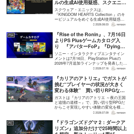
ルの生成AI使用疑惑、スクエニが
否定――不自然な描写は「人為的
スクウェア・エニックスは、
ミス」
『KINGDOM HEARTS Collection 』のキ
ービジュアルをめぐる生成AI使用疑惑に
ついて、問題となったアセットは開発チ
2026.08.03
remoon
ームが生成AIを使わず制作したもので、
不自然な箇所は「人為的ミス」によるも
『Rise of the Ronin』、7月16日
PS4
のだと...
よりPS Plusゲームカタログ入
り 『アバターFoP』『Dying
Light』なども順次配信
ソニー・インタラクティブエンタテイン
メントは7月16日、PlayStation Plusの
2026年7月追加ラインナップを発表した。
幕末の日本を舞台とするTeam NINJAのオ
2026.07.16
remoon
ープンワールドアクションRPG『Rise of
the Ron...
『カリアのアトリエ』でガストが
PC
挑む“プレイヤーの状況が大きく
変わる体験” 買い切りRPGなら
ではの変化とは
ガストは『カリアのアトリエ ～夜の王国
と追憶の道標～』で、買い切り型RPGだ
からこそ実現しやすい体験の変化を模索
している。大型の運営型ゲームが継続的
2026.07.09
remoon
に新キャラクターを投入できる時代のな
かで、同社はキャラクターやビジュアル
『ドラゴンズドグマ 2：ダークア
PC
の魅力だけでなく、ゲ...
リズン』追加分だけで25時間以上