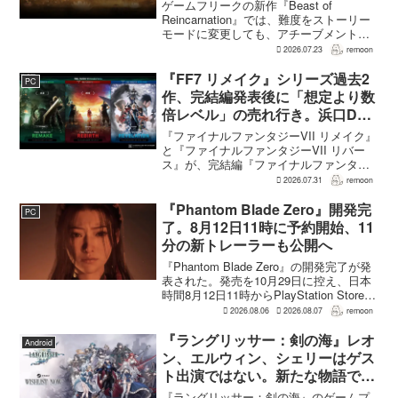
えのNEW GAME+も
ゲームフリークの新作『Beast of
Reincarnation』では、難度をストーリー
モードに変更しても、アチーブメントや
収集要素、エンディングに違いはない。
2026.07.23
remoon
クリア後には、ハードモードを上回る高
難度のNEW GAME+も用意されてい
『FF7 リメイク』シリーズ過去2
PC
る。...
作、完結編発表後に「想定より数
倍レベル」の売れ行き。浜口Dが
明かす
『ファイナルファンタジーVII リメイク』
と『ファイナルファンタジーVII リバー
ス』が、完結編『ファイナルファンタジ
ーVII リベレーション』の発表後、「我々
2026.07.31
remoon
の想定よりも、数倍レベル」で売れてい
ると、シリーズディレクターの浜口直樹
『Phantom Blade Zero』開発完
PC
氏がAU...
了。8月12日11時に予約開始、11
分の新トレーラーも公開へ
『Phantom Blade Zero』の開発完了が発
表された。発売を10月29日に控え、日本
時間8月12日11時からPlayStation Store、
Steam、Epic Games Storeで予約受付が
2026.08.06
2026.08.07
remoon
始まる。同時に公開される新トレ...
『ラングリッサー：剣の海』レオ
Android
ン、エルウィン、シェリーはゲス
ト出演ではない。新たな物語で重
要な役割を担う
『ラングリッサー：剣の海』のゲームプ