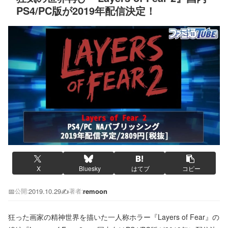
PS4/PC版が2019年配信決定！
X
Bluesky
はてブ
コピー
📅
2019.10.29
✍️
remoon
公開:
著者:
狂った画家の精神世界を描いた一人称ホラー『Layers of Fear』の