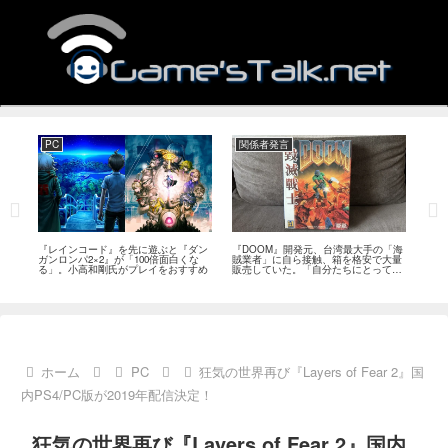
PC
関係者発言
PS
狙っ
『レインコード』を先に遊ぶと『ダン
『DOOM』開発元、台湾最大手の「海
『G
性の
ガンロンパ2×2』が「100倍面白くな
賊業者」に自ら接触、箱を格安で大量
的な
採用
る」。小高和剛氏がプレイをおすすめ
販売していた。「自分たちにとっては
にど
流通だった」
ホーム
PC
狂気の世界再び『Layers of Fear 2』国
内PS4/PC版が2019年配信決定！
狂気の世界再び『Layers of Fear 2』国内