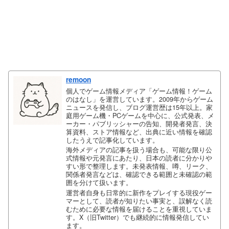
remoon
個人でゲーム情報メディア「ゲーム情報！ゲーム
のはなし」を運営しています。2009年からゲーム
ニュースを発信し、ブログ運営歴は15年以上。家
庭用ゲーム機・PCゲームを中心に、公式発表、メ
ーカー・パブリッシャーの告知、開発者発言、決
算資料、ストア情報など、出典に近い情報を確認
したうえで記事化しています。
海外メディアの記事を扱う場合も、可能な限り公
式情報や元発言にあたり、日本の読者に分かりや
すい形で整理します。未発表情報、噂、リーク、
関係者発言などは、確認できる範囲と未確認の範
囲を分けて扱います。
運営者自身も日常的に新作をプレイする現役ゲー
マーとして、読者が知りたい事実と、誤解なく読
むために必要な情報を届けることを重視していま
す。X（旧Twitter）でも継続的に情報発信してい
ます。