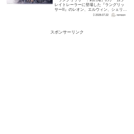
レイトレーラーに登場した『ラングリッ
サーII』のレオン、エルウィン、シェリー
は、単なるファンサービスやゲスト出演
2026.07.22
remoon
にとどまらず、新たな物語で重要な役割
を担う。ファミ通のメールインタビュー
で本作のプロデューサ...
スポンサーリンク