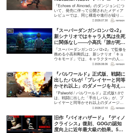
は発売前に採用理由を説明
『Echoes of Aincrad』のダンジョンにつ
いて、発売に伴って公開されたメディア
レビューでは、同じ構造や進行が繰り返
されるとの評価が出ている。発売前の7月
2026.07.30
remoon
上旬に行われた週刊ファミ通の対談で
は、ゲーム総合プロデューサーの二見鷹
『スーパーダンガンロンパ2×2』
PC
介氏が...
新シナリオではキャラ人気は生死
に関係なし――小高氏「誰が死ん
でもヘイトメールは送らないで」
『スーパーダンガンロンパ2×2』で監修を
務める小高和剛氏は、新シナリオ「キョ
ウキモード」では、キャラクターの人気
にかかわらず退場させるとRPG Siteのイ
2026.08.06
remoon
ンタビューで語った。事件や出来事が原
作と変わることで、これまで見られなか
『パルワールド』正式版、戦闘に
PC
った一面がよ...
出したパルが「プレイヤーと同等
かそれ以上」のダメージを与えら
れるように
『Palworld / パルワールド』正式版1.0で
は、戦闘に出した「手出しパル」が、プ
レイヤーと同等かそれ以上のダメージを
敵に与えられるようになった。ほぼすべ
2026.07.10
remoon
てのアクティブスキルを対象に、威力や
挙動、クールダウン時間、使いやすさが
旧作『バイオハザード』『ディノ
PC
見直され...
クライシス』復刻、GOGの認知
度向上に近年最大級の効果。5作