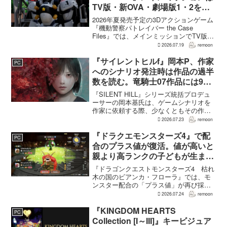
TV版・新OVA・劇場版1・2をカ
バー。零式とヘルハウンドを動か
2026年夏発売予定の3Dアクションゲーム
すため“アナザーサイドミッショ
『機動警察パトレイバー the Case
Files』では、メインミッションでTV版、
ン”を実装
新OVA、劇場版第1作・第2作の範囲をカ
2026.07.19
remoon
バーする。これは、本作のプロデューサ
ーを務めるグッドスマイルカンパニー
『サイレントヒルf』岡本P、作家
PC
の...
へのシナリオ発注時は作品の過半
数を読む。竜騎士07作品には9割
以上目を通す
『SILENT HILL』シリーズ統括プロデュ
ーサーの岡本基氏は、ゲームシナリオを
作家に依頼する際、少なくともその作家
の作品の過半数に目を通すという。作家
2026.07.23
remoon
への敬意に加え、得意・不得意を把握し
たうえで物語を任せるためだ。電ファミ
『ドラクエモンスターズ4』で配
PC
ニコゲーマーが...
合のプラス値が復活。値が高いと
親より高ランクの子どもが生まれ
ることも
『ドラゴンクエストモンスターズ4 枯れ
木の国のビアンカ・フローラ』では、モ
ンスター配合の「プラス値」が再び採用
される。配合を繰り返すことで数値が増
2026.07.24
remoon
え、大きいほどモンスターのパラメータ
が高くなる補正がかかる。前作『ドラゴ
『KINGDOM HEARTS
PC
ンクエストモンスターズ...
Collection [I～III]』キービジュア