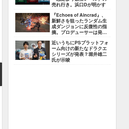
売れ行き。浜口Dが明かす
『Echoes of Aincrad』、
新鮮さを狙ったランダム生
成ダンジョンに反復性の指
摘。プロデューサーは発売
前に採用理由を説明
近いうちにPSプラットフォ
ーム向けの新たなドラクエ
シリーズが発表？堀井雄二
氏が示唆