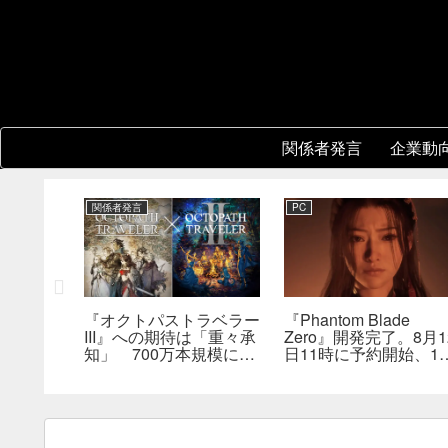
関係者発言
企業動
関係者発言
PC
レーショ
『オクトパストラベラー
『Phantom Blade
版はまだ
III』への期待は「重々承
Zero』開発完了。8月1
は何らか
知」 700万本規模に成
日11時に予約開始、11
を実現で
長、「やるとしたらとこ
分の新トレーラーも公
とんやりたい」と浅野智
へ
也氏