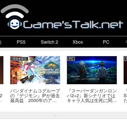
向
PS5
Switch 2
Xbox
PC
関係者発言
PC
バンダイナムコグループ
『スーパーダンガンロン
2
の『デジモン』IPが過去
パ2×2』新シナリオでは
S
最高益 2000年のアニ
キャラ人気は生死に関係
開
メ放送当時を上回る
なし――小高氏「誰が死
―
んでもヘイトメールは送
らないで」