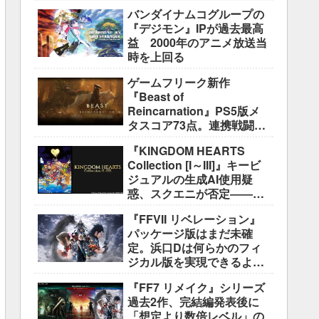
盛り込むのは極めて困難と
バンダイナムコグループの
説明
『デジモン』IPが過去最高
益 2000年のアニメ放送当
時を上回る
ゲームフリーク新作
『Beast of
Reincarnation』PS5版メ
タスコア73点。連携戦闘は
好評も、後半の“ボス再戦続
『KINGDOM HEARTS
き”には不満
Collection [I～III]』キービ
ジュアルの生成AI使用疑
惑、スクエニが否定――不
自然な描写は「人為的ミ
『FFVII リベレーション』
ス」
パッケージ版はまだ未確
定。浜口Dは何らかのフィ
ジカル版を実現できるよう
調整中
『FF7 リメイク』シリーズ
過去2作、完結編発表後に
「想定より数倍レベル」の