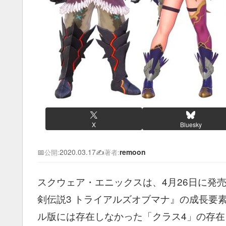
X
Bluesky
📅
2020.03.17
✍️
remoon
公開:
著者:
スクウェア・エニックスは、4月26日に発売を予
剣伝説3 トライアルズオブマナ』の成長要
ル版には存在しなかった「クラス4」の存