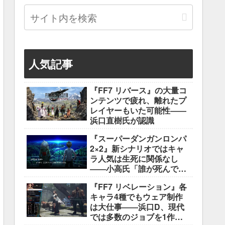
人気記事
『FF7 リバース』の大量コ
ンテンツで疲れ、離れたプ
レイヤーもいた可能性――
浜口直樹氏が認識
『スーパーダンガンロンパ
2×2』新シナリオではキャ
ラ人気は生死に関係なし
――小高氏「誰が死んでも
ヘイトメールは送らない
『FF7 リベレーション』各
で」
キャラ4種でもウェア制作
は大仕事――浜口D、現代
では多数のジョブを1作に