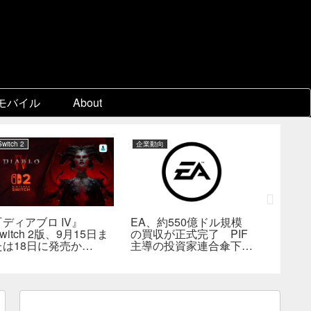
モバイル
About
Switch 2
企業動向
PC
『ディアブロ IV』
EA、約550億ドル規模
ゲーム
witch 2版、9月15日ま
の買収が正式完了 PIF
『Beast 
たは18日に発売か
主導の投資家連合傘下で
Reinca
―billbil-kun氏が価
非公開企業に
メタスコ
格・販売形態も独自入手
戦闘は
の“ボス
満