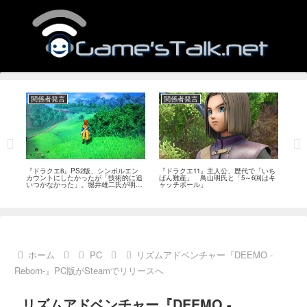
関係者発言
関係者発言
関
作、
『ドラクエ8』PS2版、シンボルエン
『ドラクエ11』主人公、歴代で「いち
『ド
ベ
カウントにしたかったが「技術的に追
ばん難産」 鳥山明氏と「5～6回はキ
プか
いつかなかった」。堀井雄二氏が明か
ャッチボール」
に挑
す
ホーム
PC
リズムアドベンチャー『DEEMO -
Reborn-』PC版がSteamでリリースへ
リズムアドベンチャー『DEEMO -