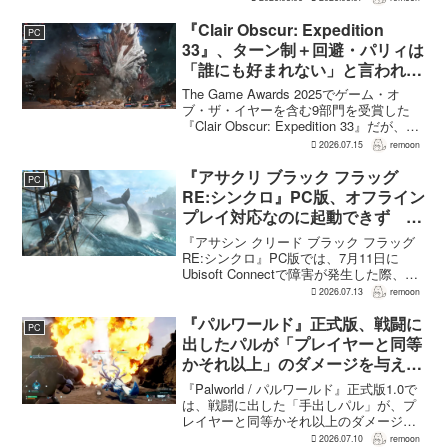
始まる。同時に公開される新トレ...
『Clair Obscur: Expedition
PC
33』、ターン制＋回避・パリィは
「誰にも好まれない」と言われて
いた 開発陣は実際に遊んだ面白
The Game Awards 2025でゲーム・オ
さを優先
ブ・ザ・イヤーを含む9部門を受賞した
『Clair Obscur: Expedition 33』だが、タ
ーン制バトルに回避やパリィを組み合わ
2026.07.15
remoon
せる設計は、発売前に「誰にも好まれな
い」と何度も言...
『アサクリ ブラック フラッグ
PC
RE:シンクロ』PC版、オフライン
プレイ対応なのに起動できず
Ubisoft Connect障害時に報告相
『アサシン クリード ブラック フラッグ
次ぐ
RE:シンクロ』PC版では、7月11日に
Ubisoft Connectで障害が発生した際、ゲ
ームを起動できないとの報告が相次い
2026.07.13
remoon
だ。オフライン起動を選んでもプレイで
きなかったという投稿もあり、影響は
『パルワールド』正式版、戦闘に
PC
全...
出したパルが「プレイヤーと同等
かそれ以上」のダメージを与えら
れるように
『Palworld / パルワールド』正式版1.0で
は、戦闘に出した「手出しパル」が、プ
レイヤーと同等かそれ以上のダメージを
敵に与えられるようになった。ほぼすべ
2026.07.10
remoon