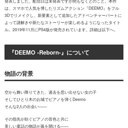
発表しました。配信日は未発表ですが間もなくとのこと。本作
は、スマホで人気を博したリズムアクション『DEEMO』をフル
3Dでリメイクし、新要素として追加したアドベンチャーパートに
よって謎解きや新たなストーリーが楽しめるようになったタイト
ル。2019年11月にPS4版が発売されています。詳細は以下へ。
『DEEMO -Reborn-』について
物語の背景
空から舞い降りてきた、過去を思い出せない女の子
そしてひとり木のお城でピアノを弾くDeemo
そんな2人の出会い——
その指先が紡ぐピアノの音色と共に
美しい童話の物語が幕を開ける——