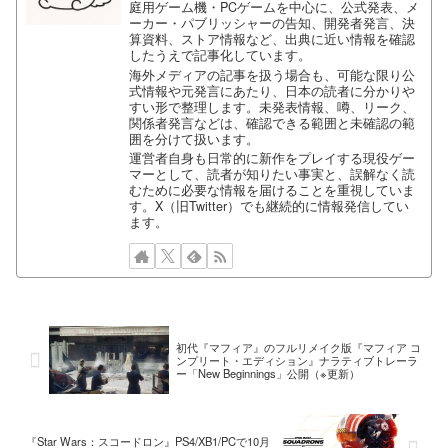
庭用ゲーム機・PCゲームを中心に、公式発表、メ
ーカー・パブリッシャーの告知、開発者発言、決
算資料、ストア情報など、出典に近い情報を確認
したうえで記事化しています。
海外メディアの記事を扱う場合も、可能な限り公
式情報や元発言にあたり、日本の読者に分かりや
すい形で整理します。未発表情報、噂、リーク、
関係者発言などは、確認できる範囲と未確認の範
囲を分けて扱います。
運営者自身も日常的に新作をプレイする現役ゲー
マーとして、読者が知りたい事実と、誤解なく読
むために必要な情報を届けることを重視していま
す。X（旧Twitter）でも継続的に情報発信してい
ます。
初代『マフィア』のフルリメイク版『マフィア コ
ンプリート・エディション』ナラティブトレーラ
ー「New Beginnings」公開（※更新）
『Star Wars：スコードロン』PS4/XB1/PCで10月