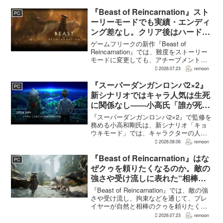
てのアクティブスキルを対象に、威力や
挙動、クールダウン時間、使いやすさが
『Beast of Reincarnation』スト
PC
見直され...
ーリーモードでも実績・エンディ
ング差なし。クリア後はハード超
えのNEW GAME+も
ゲームフリークの新作『Beast of
Reincarnation』では、難度をストーリー
モードに変更しても、アチーブメントや
収集要素、エンディングに違いはない。
2026.07.23
remoon
クリア後には、ハードモードを上回る高
難度のNEW GAME+も用意されてい
『スーパーダンガンロンパ2×2』
PC
る。...
新シナリオではキャラ人気は生死
に関係なし――小高氏「誰が死ん
でもヘイトメールは送らないで」
『スーパーダンガンロンパ2×2』で監修を
務める小高和剛氏は、新シナリオ「キョ
ウキモード」では、キャラクターの人気
にかかわらず退場させるとRPG Siteのイ
2026.08.06
remoon
ンタビューで語った。事件や出来事が原
作と変わることで、これまで見られなか
『Beast of Reincarnation』はな
PC
った一面がよ...
ぜクゥを頼りたくなるのか。敵の
強さや受け流しに表れた“相棒と
の共闘”設計
『Beast of Reincarnation』では、敵の強
さや受け流し、拘束などを通じて、プレ
イヤーが自然と相棒のクゥを頼りたくな
る戦闘が設計されている。そうした設計
2026.07.23
remoon
意図について、本作でディレクター兼シ