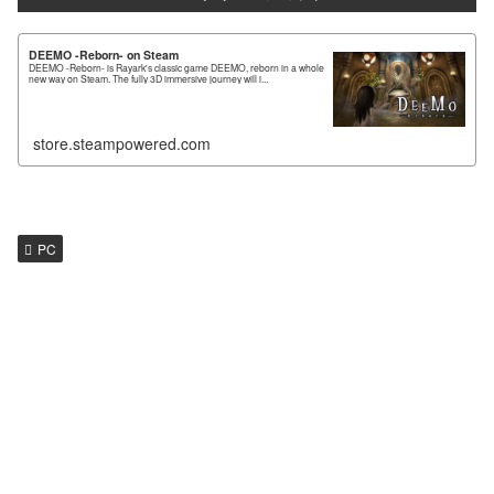
DEEMO -Reborn- on Steam
DEEMO -Reborn- is Rayark's classic game DEEMO, reborn in a whole
new way on Steam. The fully 3D immersive journey will i...
store.steampowered.com
PC