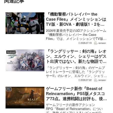
関連記事
『機動警察パトレイバー the
PC
Case Files』メインミッションは
TV版・新OVA・劇場版1・2をカ
バー。零式とヘルハウンドを動か
2026年夏発売予定の3Dアクションゲーム
すため“アナザーサイドミッショ
『機動警察パトレイバー the Case
Files』では、メインミッションでTV版、
ン”を実装
新OVA、劇場版第1作・第2作の範囲をカ
2026.07.19
remoon
バーする。これは、本作のプロデューサ
ーを務めるグッドスマイルカンパニー
『ラングリッサー：剣の海』レオ
Android
の...
ン、エルウィン、シェリーはゲス
ト出演ではない。新たな物語で重
要な役割を担う
『ラングリッサー：剣の海』のゲームプ
レイトレーラーに登場した『ラングリッ
サーII』のレオン、エルウィン、シェリー
は、単なるファンサービスやゲスト出演
2026.07.22
remoon
にとどまらず、新たな物語で重要な役割
を担う。ファミ通のメールインタビュー
ゲームフリーク新作『Beast of
PC
で本作のプロデューサ...
Reincarnation』PS5版メタスコ
ア73点。連携戦闘は好評も、後半
の“ボス再戦続き”には不満
ゲームフリークの新作アクション
RPG『Beast of Reincarnation』につい
て、海外メディアによるレビューが公開