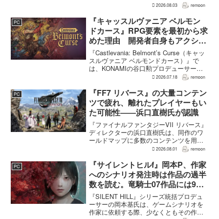
ついて、問題となったアセットは開発チ
2026.08.03
remoon
ームが生成AIを使わず制作したもので、
不自然な箇所は「人為的ミス」によるも
『キャッスルヴァニア ベルモン
PC
のだと...
ドカース』RPG要素を最初から求
めた理由 開発者自身もアクショ
ンのつらさを実感
『Castlevania: Belmont’s Curse（キャッ
スルヴァニア ベルモンドカース）』で
は、KONAMIの谷口勲プロデューサー
が、レベルアップを含むRPG的システム
2026.07.18
remoon
を開発当初から入れるよう求めていた。
何度も挑戦すれば先へ進める...
『FF7 リバース』の大量コンテン
PC
ツで疲れ、離れたプレイヤーもい
た可能性――浜口直樹氏が認識
『ファイナルファンタジーVII リバース』
ディレクターの浜口直樹氏は、同作のワ
ールドマップに多数のコンテンツを用意
したことで、一部のプレイヤーが疲れを
2026.08.01
remoon
感じたり、ゲームから離れたりした可能
性があるとの認識を示した。
『サイレントヒルf』岡本P、作家
PC
GamesRadar+のイン...
へのシナリオ発注時は作品の過半
数を読む。竜騎士07作品には9割
以上目を通す
『SILENT HILL』シリーズ統括プロデュ
ーサーの岡本基氏は、ゲームシナリオを
作家に依頼する際、少なくともその作家