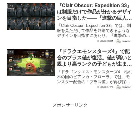
ナリオライターを務めるゲームフリー
『Clair Obscur: Expedition 33』
PC
ク...
は制服だけで作品が分かるデザイ
ンを目指した――『進撃の巨人』
の制服と『BLEACH』のキャラ
『Clair Obscur: Expedition 33』では、制
造形が影響
服を見ただけで作品を判別できるような
デザインを目指すにあたり、『進撃の巨
人』を参考にしたという。あわせて、キ
2026.08.01
remoon
ャラクター造形は『BLEACH』のシンプ
ルで印象に残るデザインから...
『ドラクエモンスターズ4』で配
PC
合のプラス値が復活。値が高いと
親より高ランクの子どもが生まれ
ることも
『ドラゴンクエストモンスターズ4 枯れ
木の国のビアンカ・フローラ』では、モ
ンスター配合の「プラス値」が再び採用
される。配合を繰り返すことで数値が増
2026.07.24
remoon
え、大きいほどモンスターのパラメータ
が高くなる補正がかかる。前作『ドラゴ
ンクエストモンスターズ...
スポンサーリンク