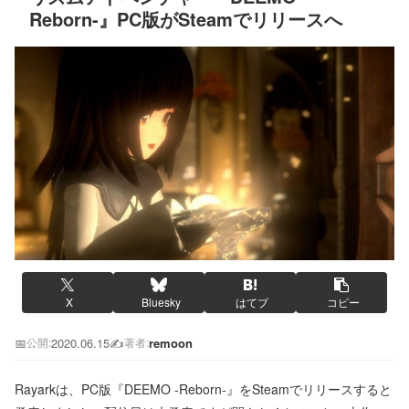
Reborn-』PC版がSteamでリリースへ
X
Bluesky
はてブ
コピー
📅
2020.06.15
✍️
remoon
公開:
著者:
Rayarkは、PC版『DEEMO -Reborn-』をSteamでリリースすると