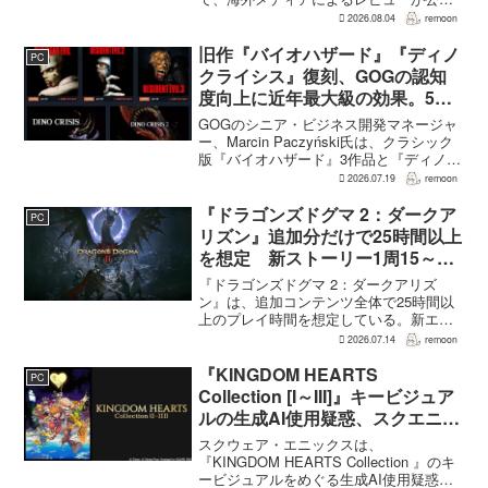
された。PS5版のメタスコアは73。採点
2026.08.04
remoon
された49件のうち25件が好評、24件が賛
否両論で、不評に分類されたレビュ...
旧作『バイオハザード』『ディノ
PC
クライシス』復刻、GOGの認知
度向上に近年最大級の効果。5作
品は90％超の肯定的評価
GOGのシニア・ビジネス開発マネージャ
ー、Marcin Paczyński氏は、クラシック
版『バイオハザード』3作品と『ディノク
ライシス』2作品の復刻が、近年のGOG
2026.07.19
remoon
において、ほかのほとんどのリリース以
上に認知度向上へ貢献したと語った。現
『ドラゴンズドグマ 2：ダークア
PC
在...
リズン』追加分だけで25時間以上
を想定 新ストーリー1周15～20
時間、12種ダンジョンは各30分
『ドラゴンズドグマ 2：ダークアリズ
～1時間
ン』は、追加コンテンツ全体で25時間以
上のプレイ時間を想定している。新エリ
ア「ノルガン」で展開されるメインシナ
2026.07.14
remoon
リオは1周15～20時間、本編フィールドに
追加される12種類のユニークダンジョン
『KINGDOM HEARTS
PC
「忘れられた試...
Collection [I～III]』キービジュア
ルの生成AI使用疑惑、スクエニが
否定――不自然な描写は「人為的
スクウェア・エニックスは、
ミス」
『KINGDOM HEARTS Collection 』のキ
ービジュアルをめぐる生成AI使用疑惑に