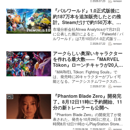
の作品の過半数に目を通すという。作家
2026.07.23
remoon
への敬意に加え、得意・不得意を把握し
たうえで物語を任せるためだ。電ファミ
『パルワールド』1.0正式版後に
PC
ニコゲーマーが...
約187万本を追加販売したとの推
計。Steamだけで約150万本、累
計3050万本規模
市場分析会社Alinea Analyticsが7月21日
に公表した推計によると、『Palworld / パ
ルワールド』は7月10日の1.0正式版リリ
ース後、Steamで約150万本、PS5で約30
2026.07.22
remoon
万本、Xboxで7万本弱を追加販売した。
各プ...
アークらしい奥深いキャラクター
PC
を作れる最大数――『MARVEL
Tōkon』ローンチキャラが20人に
なった理由
『MARVEL Tōkon: Fighting Souls』で
は、発売時に20キャラクターがプレイ可
能となる。アークシステムワークスの山
中丈嗣プロデューサーは、この人数につ
2026.07.30
remoon
いて、予算とスケジュールを考慮した結
果だと説明。そのうえで、同社らし...
『Phantom Blade Zero』開発完
PC
了。8月12日11時に予約開始、11
分の新トレーラーも公開へ
『Phantom Blade Zero』の開発完了が発
表された。発売を10月29日に控え、日本
時間8月12日11時からPlayStation Store、
Steam、Epic Games Storeで予約受付が
2026.08.06
2026.08.07
remoon