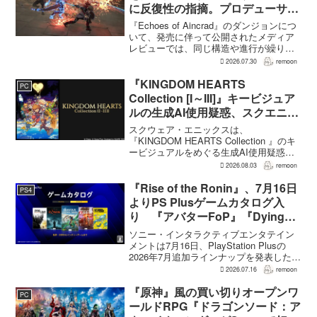
に反復性の指摘。プロデューサー
は発売前に採用理由を説明
『Echoes of Aincrad』のダンジョンにつ
いて、発売に伴って公開されたメディア
レビューでは、同じ構造や進行が繰り返
されるとの評価が出ている。発売前の7月
2026.07.30
remoon
上旬に行われた週刊ファミ通の対談で
は、ゲーム総合プロデューサーの二見鷹
『KINGDOM HEARTS
PC
介氏が...
Collection [I～III]』キービジュア
ルの生成AI使用疑惑、スクエニが
否定――不自然な描写は「人為的
スクウェア・エニックスは、
ミス」
『KINGDOM HEARTS Collection 』のキ
ービジュアルをめぐる生成AI使用疑惑に
ついて、問題となったアセットは開発チ
2026.08.03
remoon
ームが生成AIを使わず制作したもので、
不自然な箇所は「人為的ミス」によるも
『Rise of the Ronin』、7月16日
PS4
のだと...
よりPS Plusゲームカタログ入
り 『アバターFoP』『Dying
Light』なども順次配信
ソニー・インタラクティブエンタテイン
メントは7月16日、PlayStation Plusの
2026年7月追加ラインナップを発表した。
幕末の日本を舞台とするTeam NINJAのオ
2026.07.16
remoon
ープンワールドアクションRPG『Rise of
the Ron...
『原神』風の買い切りオープンワ
PC
ールドRPG『ドラゴンソード：ア