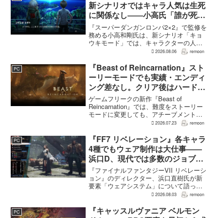
新シナリオではキャラ人気は生死
に関係なし――小高氏「誰が死ん
でもヘイトメールは送らないで」
『スーパーダンガンロンパ2×2』で監修を
務める小高和剛氏は、新シナリオ「キョ
ウキモード」では、キャラクターの人気
にかかわらず退場させるとRPG Siteのイ
2026.08.06
remoon
ンタビューで語った。事件や出来事が原
作と変わることで、これまで見られなか
『Beast of Reincarnation』スト
PC
った一面がよ...
ーリーモードでも実績・エンディ
ング差なし。クリア後はハード超
えのNEW GAME+も
ゲームフリークの新作『Beast of
Reincarnation』では、難度をストーリー
モードに変更しても、アチーブメントや
収集要素、エンディングに違いはない。
2026.07.23
remoon
クリア後には、ハードモードを上回る高
難度のNEW GAME+も用意されてい
『FF7 リベレーション』各キャラ
PC
る。...
4種でもウェア制作は大仕事――
浜口D、現代では多数のジョブを
1作に盛り込むのは極めて困難と
『ファイナルファンタジーVII リベレーシ
説明
ョン』のディレクター、浜口直樹氏が新
要素「ウェアシステム」について語っ
た。本作では8人のパーティキャラクター
2026.08.03
remoon
それぞれに4種類のウェアが用意される
が、キャラクター数が多いため、作業量
『キャッスルヴァニア ベルモン
PC
はかなりのものにな...