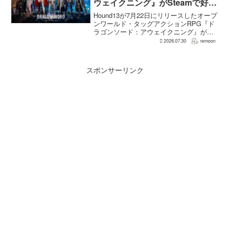
ウェイクニング』がSteamで好発
進。価格3,480円、レビュー5,000
Hound13が7月22日にリリースしたオープ
件超で約90％好評
ンワールド・タッグアクションRPG『ド
ラゴンソード：アウェイクニング』が、
Steamで好調なスタートを切った。7月30
2026.07.30
remoon
日の確認時点で、全言語・全購入形態の
ユーザーレビューは5,710件に達し、う...
スポンサーリンク