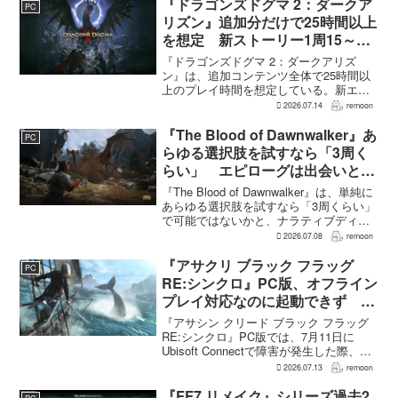
各プ...
『ドラゴンズドグマ 2：ダークア
PC
リズン』追加分だけで25時間以上
を想定 新ストーリー1周15～20
時間、12種ダンジョンは各30分
『ドラゴンズドグマ 2：ダークアリズ
～1時間
ン』は、追加コンテンツ全体で25時間以
上のプレイ時間を想定している。新エリ
ア「ノルガン」で展開されるメインシナ
2026.07.14
remoon
リオは1周15～20時間、本編フィールドに
追加される12種類のユニークダンジョン
『The Blood of Dawnwalker』あ
PC
「忘れられた試...
らゆる選択肢を試すなら「3周く
らい」 エピローグは出会いと選
択で変化
『The Blood of Dawnwalker』は、単純に
あらゆる選択肢を試すなら「3周くらい」
で可能ではないかと、ナラティブディレ
クターのJakub Szamałek氏がファミ
2026.07.08
remoon
通.comのインタビューで説明した。物語
はエンディングへ収束...
『アサクリ ブラック フラッグ
PC
RE:シンクロ』PC版、オフライン
プレイ対応なのに起動できず
Ubisoft Connect障害時に報告相
『アサシン クリード ブラック フラッグ
次ぐ
RE:シンクロ』PC版では、7月11日に
Ubisoft Connectで障害が発生した際、ゲ
ームを起動できないとの報告が相次い
2026.07.13
remoon
だ。オフライン起動を選んでもプレイで
きなかったという投稿もあり、影響は
『FF7 リメイク』シリーズ過去2