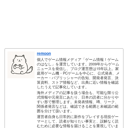
remoon
個人でゲーム情報メディア「ゲーム情報！ゲーム
のはなし」を運営しています。2009年からゲーム
ニュースを発信し、ブログ運営歴は15年以上。家
庭用ゲーム機・PCゲームを中心に、公式発表、メ
ーカー・パブリッシャーの告知、開発者発言、決
算資料、ストア情報など、出典に近い情報を確認
したうえで記事化しています。
海外メディアの記事を扱う場合も、可能な限り公
式情報や元発言にあたり、日本の読者に分かりや
すい形で整理します。未発表情報、噂、リーク、
関係者発言などは、確認できる範囲と未確認の範
囲を分けて扱います。
運営者自身も日常的に新作をプレイする現役ゲー
マーとして、読者が知りたい事実と、誤解なく読
むために必要な情報を届けることを重視していま