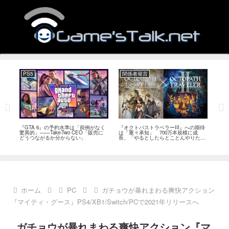
PS5
関係者発言
PC
ール
『GTA 6』の予約水準は「前例がなく
『オクトパストラベラーIII』への期待
『Ph
イク
驚異的」――Take-Two CEO「販売に
は「重々承知」 700万本規模に成
12
80
どうつながるか分からない」
長、「やるとしたらとことんやりた
ラー
評
い」と浅野智也氏
ホーム
PC
ガチョウが暴れまわる爽快アクション
『マイティ・グース』PS4/XB1/Switch/PCで2021年リリースへ
ガチョウが暴れまわる爽快アクション『マ