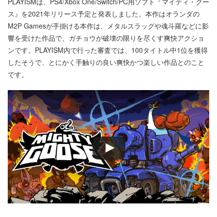
PLAYISMは、PS4/Xbox One/Switch/PC用ソフト『マイティ・グー
ス』を2021年リリース予定と発表しました。本作はオランダの
M2P Gamesが手掛ける本作は、メタルスラッグや魂斗羅などに影
響を受けた作品で、ガチョウが破壊の限りを尽くす爽快アクショ
ンです。PLAYISM内で行った審査では、100タイトル中1位を獲得
したそうで、とにかく手触りの良い爽快かつ楽しい作品とのこと
です。