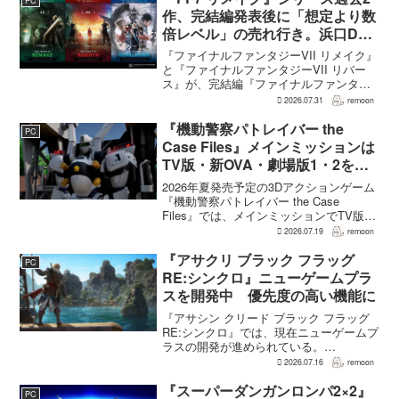
PC
全...
作、完結編発表後に「想定より数
倍レベル」の売れ行き。浜口Dが
明かす
『ファイナルファンタジーVII リメイク』
と『ファイナルファンタジーVII リバー
ス』が、完結編『ファイナルファンタジ
ーVII リベレーション』の発表後、「我々
2026.07.31
remoon
の想定よりも、数倍レベル」で売れてい
ると、シリーズディレクターの浜口直樹
『機動警察パトレイバー the
PC
氏がAU...
Case Files』メインミッションは
TV版・新OVA・劇場版1・2をカ
バー。零式とヘルハウンドを動か
2026年夏発売予定の3Dアクションゲーム
すため“アナザーサイドミッショ
『機動警察パトレイバー the Case
Files』では、メインミッションでTV版、
ン”を実装
新OVA、劇場版第1作・第2作の範囲をカ
2026.07.19
remoon
バーする。これは、本作のプロデューサ
ーを務めるグッドスマイルカンパニー
『アサクリ ブラック フラッグ
PC
の...
RE:シンクロ』ニューゲームプラ
スを開発中 優先度の高い機能に
『アサシン クリード ブラック フラッグ
RE:シンクロ』では、現在ニューゲームプ
ラスの開発が進められている。
GamesRadar+によると、ゲームディレク
2026.07.16
remoon
ターのRichard Knight氏は、YouTuberの
JorRaptor氏による...
『スーパーダンガンロンパ2×2』
PC