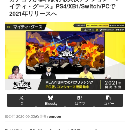
イティ・グース』PS4/XB1/Switch/PCで
2021年リリースへ
X
Bluesky
はてブ
コピー
📅
2020.09.22
✍️
remoon
公開:
著者: