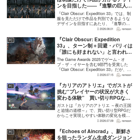
ンを目指した――『進撃の巨人』
の制服と『BLEACH』のキャラ
『Clair Obscur: Expedition 33』では、制
造形が影響
服を見ただけで作品を判別できるような
デザインを目指すにあたり、『進撃の巨
人』を参考にしたという。あわせて、キ
2026.08.01
remoon
ャラクター造形は『BLEACH』のシンプ
ルで印象に残るデザインから...
『Clair Obscur: Expedition
PC
33』、ターン制＋回避・パリィは
「誰にも好まれない」と言われて
いた 開発陣は実際に遊んだ面白
The Game Awards 2025でゲーム・オ
さを優先
ブ・ザ・イヤーを含む9部門を受賞した
『Clair Obscur: Expedition 33』だが、タ
ーン制バトルに回避やパリィを組み合わ
2026.07.15
remoon
せる設計は、発売前に「誰にも好まれな
い」と何度も言...
『カリアのアトリエ』でガストが
PC
挑む“プレイヤーの状況が大きく
変わる体験” 買い切りRPGなら
ではの変化とは
ガストは『カリアのアトリエ ～夜の王国
と追憶の道標～』で、買い切り型RPGだ
からこそ実現しやすい体験の変化を模索
している。大型の運営型ゲームが継続的
2026.07.09
remoon
に新キャラクターを投入できる時代のな
かで、同社はキャラクターやビジュアル
『Echoes of Aincrad』、新鮮さ
PC
の魅力だけでなく、ゲ...
を狙ったランダム生成ダンジョン