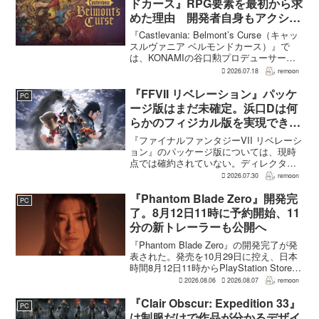
ドカース』RPG要素を最初から求
めた理由 開発者自身もアクショ
ンのつらさを実感
『Castlevania: Belmont’s Curse（キャッ
スルヴァニア ベルモンドカース）』で
は、KONAMIの谷口勲プロデューサー
が、レベルアップを含むRPG的システム
2026.07.18
remoon
を開発当初から入れるよう求めていた。
何度も挑戦すれば先へ進める...
『FFVII リベレーション』パッケ
PC
ージ版はまだ未確定。浜口Dは何
らかのフィジカル版を実現できる
よう調整中
『ファイナルファンタジーVII リベレーシ
ョン』のパッケージ版については、現時
点では確約されていない。ディレクター
の浜口直樹氏によると、具体的な商品ラ
2026.07.30
remoon
インナップは社内で協議中で、何らかの
フィジカル版を実現できるよう調整を進
『Phantom Blade Zero』開発完
PC
めているという。G...
了。8月12日11時に予約開始、11
分の新トレーラーも公開へ
『Phantom Blade Zero』の開発完了が発
表された。発売を10月29日に控え、日本
時間8月12日11時からPlayStation Store、
Steam、Epic Games Storeで予約受付が
2026.08.06
2026.08.07
remoon
始まる。同時に公開される新トレ...
『Clair Obscur: Expedition 33』
PC
は制服だけで作品が分かるデザイ