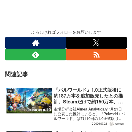
よろしければフォローをお願いします
関連記事
『パルワールド』1.0正式版後に
PC
約187万本を追加販売したとの推
計。Steamだけで約150万本、累
計3050万本規模
市場分析会社Alinea Analyticsが7月21日
に公表した推計によると、『Palworld / パ
ルワールド』は7月10日の1.0正式版リリ
ース後、Steamで約150万本、PS5で約30
2026.07.22
remoon
万本、Xboxで7万本弱を追加販売した。