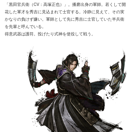
「黒田官兵衛（CV：高塚正也）」。播磨出身の軍師。若くして開
花した軍才を秀吉に見込まれて士官する。冷静に見えて、その実
かなりの負けず嫌い。軍師として先に秀吉に士官していた半兵衛
を先輩と呼んでいる。
得意武器は護符。投げたり式神を使役して戦う。