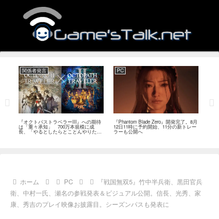
関係者発言
PC
関
ージ
『オクトパストラベラーIII』への期待
『Phantom Blade Zero』開発完了。8月
バン
のフ
は「重々承知」 700万本規模に成
12日11時に予約開始、11分の新トレー
ン』
中
長、「やるとしたらとことんやりた
ラーも公開へ
放送
い」と浅野智也氏
ホーム
PC
『戦国無双5』竹中半兵衛、黒田官兵
衛、中村一氏、瀬名の参戦発表＆ビジュアル公開。信長、光秀、家
康、秀吉のプレイ映像お披露目。シーズンパスも発表に