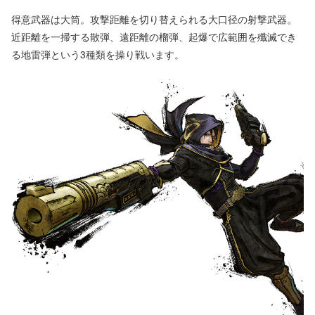
得意武器は大筒。攻撃距離を切り替えられる大口径の射撃武器。
近距離を一掃する散弾、遠距離の榴弾、起爆で広範囲を殲滅でき
る地雷弾という3種類を操り戦います。