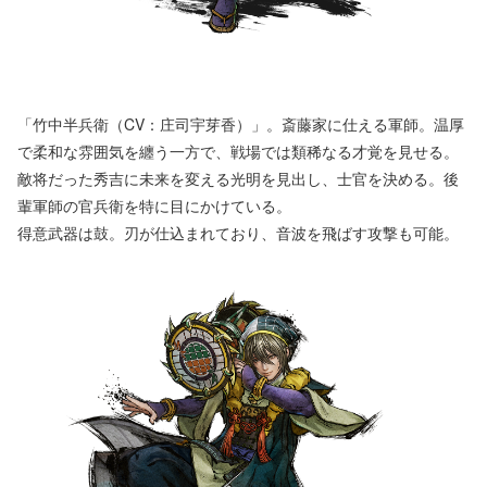
「竹中半兵衛（CV：庄司宇芽香）」。斎藤家に仕える軍師。温厚
で柔和な雰囲気を纏う一方で、戦場では類稀なる才覚を見せる。
敵将だった秀吉に未来を変える光明を見出し、士官を決める。後
輩軍師の官兵衛を特に目にかけている。
得意武器は鼓。刃が仕込まれており、音波を飛ばす攻撃も可能。