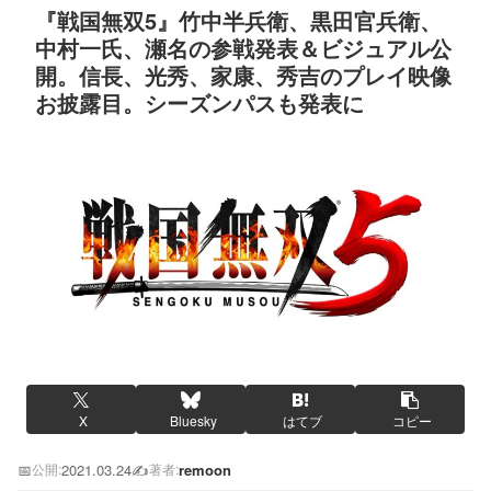
『戦国無双5』竹中半兵衛、黒田官兵衛、
中村一氏、瀬名の参戦発表＆ビジュアル公
開。信長、光秀、家康、秀吉のプレイ映像
お披露目。シーズンパスも発表に
X
Bluesky
はてブ
コピー
📅
2021.03.24
✍️
remoon
公開:
著者: