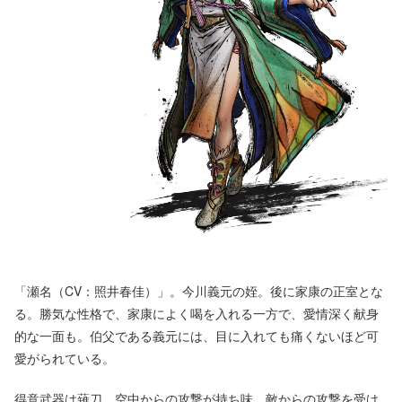
「瀬名（CV：照井春佳）」。今川義元の姪。後に家康の正室とな
る。勝気な性格で、家康によく喝を入れる一方で、愛情深く献身
的な一面も。伯父である義元には、目に入れても痛くないほど可
愛がられている。
得意武器は薙刀。空中からの攻撃が持ち味。敵からの攻撃を受け