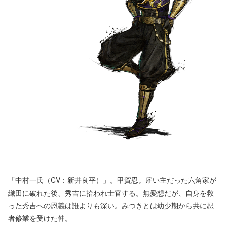
「中村一氏（CV：新井良平）」。甲賀忍。雇い主だった六角家が
織田に破れた後、秀吉に拾われ士官する。無愛想だが、自身を救
った秀吉への恩義は誰よりも深い。みつきとは幼少期から共に忍
者修業を受けた仲。