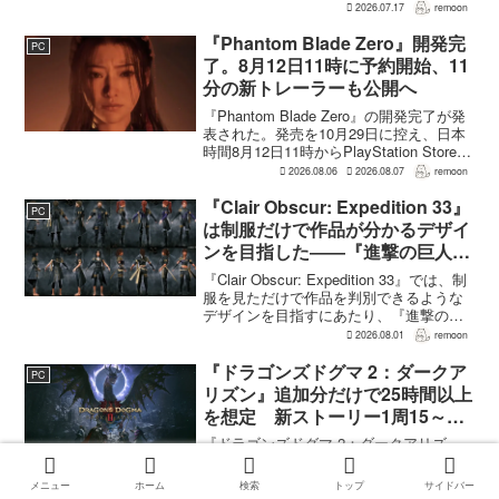
れ替える方式ではなく、背面のネジ4本を
2026.07.17
remoon
外して本体を開き、内部のバッテリーと
ケーブルを取り外す必要がある。この
『Phantom Blade Zero』開発完
PC
改...
了。8月12日11時に予約開始、11
分の新トレーラーも公開へ
『Phantom Blade Zero』の開発完了が発
表された。発売を10月29日に控え、日本
時間8月12日11時からPlayStation Store、
Steam、Epic Games Storeで予約受付が
2026.08.06
2026.08.07
remoon
始まる。同時に公開される新トレ...
『Clair Obscur: Expedition 33』
PC
は制服だけで作品が分かるデザイ
ンを目指した――『進撃の巨人』
の制服と『BLEACH』のキャラ
『Clair Obscur: Expedition 33』では、制
造形が影響
服を見ただけで作品を判別できるような
デザインを目指すにあたり、『進撃の巨
人』を参考にしたという。あわせて、キ
2026.08.01
remoon
ャラクター造形は『BLEACH』のシンプ
ルで印象に残るデザインから...
『ドラゴンズドグマ 2：ダークア
PC
リズン』追加分だけで25時間以上
を想定 新ストーリー1周15～20
時間、12種ダンジョンは各30分
『ドラゴンズドグマ 2：ダークアリズ
～1時間
ン』は、追加コンテンツ全体で25時間以
上のプレイ時間を想定している。新エリ
メニュー
ホーム
検索
トップ
サイドバー
ア「ノルガン」で展開されるメインシナ
2026.07.14
remoon