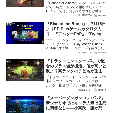
は発売前に採用理由を説明
『Echoes of Aincrad』のダンジョンにつ
いて、発売に伴って公開されたメディア
レビューでは、同じ構造や進行が繰り返
されるとの評価が出ている。発売前の7月
2026.07.30
remoon
上旬に行われた週刊ファミ通の対談で
は、ゲーム総合プロデューサーの二見鷹
『Rise of the Ronin』、7月16日
PS4
介氏が...
よりPS Plusゲームカタログ入
り 『アバターFoP』『Dying
Light』なども順次配信
ソニー・インタラクティブエンタテイン
メントは7月16日、PlayStation Plusの
2026年7月追加ラインナップを発表した。
幕末の日本を舞台とするTeam NINJAのオ
2026.07.16
remoon
ープンワールドアクションRPG『Rise of
the Ron...
『ドラクエモンスターズ4』で配
PC
合のプラス値が復活。値が高いと
親より高ランクの子どもが生まれ
ることも
『ドラゴンクエストモンスターズ4 枯れ
木の国のビアンカ・フローラ』では、モ
ンスター配合の「プラス値」が再び採用
される。配合を繰り返すことで数値が増
2026.07.24
remoon
え、大きいほどモンスターのパラメータ
が高くなる補正がかかる。前作『ドラゴ
『スーパーダンガンロンパ2×2』
PC
ンクエストモンスターズ...
新シナリオではキャラ人気は生死
に関係なし――小高氏「誰が死ん
でもヘイトメールは送らないで」