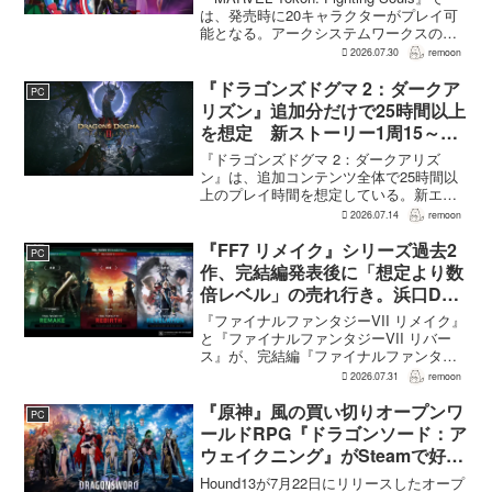
は、発売時に20キャラクターがプレイ可
能となる。アークシステムワークスの山
中丈嗣プロデューサーは、この人数につ
2026.07.30
remoon
いて、予算とスケジュールを考慮した結
果だと説明。そのうえで、同社らし...
『ドラゴンズドグマ 2：ダークア
PC
リズン』追加分だけで25時間以上
を想定 新ストーリー1周15～20
時間、12種ダンジョンは各30分
『ドラゴンズドグマ 2：ダークアリズ
～1時間
ン』は、追加コンテンツ全体で25時間以
上のプレイ時間を想定している。新エリ
ア「ノルガン」で展開されるメインシナ
2026.07.14
remoon
リオは1周15～20時間、本編フィールドに
追加される12種類のユニークダンジョン
『FF7 リメイク』シリーズ過去2
PC
「忘れられた試...
作、完結編発表後に「想定より数
倍レベル」の売れ行き。浜口Dが
明かす
『ファイナルファンタジーVII リメイク』
と『ファイナルファンタジーVII リバー
ス』が、完結編『ファイナルファンタジ
ーVII リベレーション』の発表後、「我々
2026.07.31
remoon
の想定よりも、数倍レベル」で売れてい
ると、シリーズディレクターの浜口直樹
『原神』風の買い切りオープンワ
PC
氏がAU...
ールドRPG『ドラゴンソード：ア
ウェイクニング』がSteamで好発
進。価格3,480円、レビュー5,000
Hound13が7月22日にリリースしたオープ