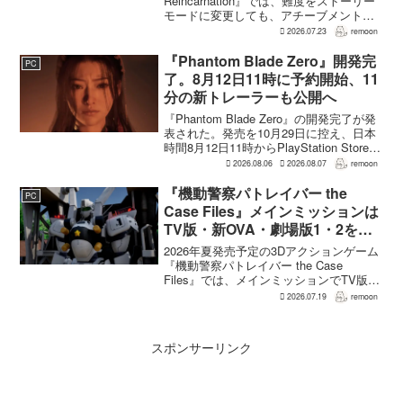
Reincarnation』では、難度をストーリー
モードに変更しても、アチーブメントや
収集要素、エンディングに違いはない。
2026.07.23
remoon
クリア後には、ハードモードを上回る高
難度のNEW GAME+も用意されてい
『Phantom Blade Zero』開発完
PC
る。...
了。8月12日11時に予約開始、11
分の新トレーラーも公開へ
『Phantom Blade Zero』の開発完了が発
表された。発売を10月29日に控え、日本
時間8月12日11時からPlayStation Store、
Steam、Epic Games Storeで予約受付が
2026.08.06
2026.08.07
remoon
始まる。同時に公開される新トレ...
『機動警察パトレイバー the
PC
Case Files』メインミッションは
TV版・新OVA・劇場版1・2をカ
バー。零式とヘルハウンドを動か
2026年夏発売予定の3Dアクションゲーム
すため“アナザーサイドミッショ
『機動警察パトレイバー the Case
Files』では、メインミッションでTV版、
ン”を実装
新OVA、劇場版第1作・第2作の範囲をカ
2026.07.19
remoon
バーする。これは、本作のプロデューサ
ーを務めるグッドスマイルカンパニー
の...
スポンサーリンク