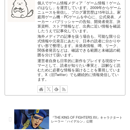
個人でゲーム情報メディア「ゲーム情報！ゲーム
のはなし」を運営しています。2009年からゲーム
ニュースを発信し、ブログ運営歴は15年以上。家
庭用ゲーム機・PCゲームを中心に、公式発表、メ
ーカー・パブリッシャーの告知、開発者発言、決
算資料、ストア情報など、出典に近い情報を確認
したうえで記事化しています。
海外メディアの記事を扱う場合も、可能な限り公
式情報や元発言にあたり、日本の読者に分かりや
すい形で整理します。未発表情報、噂、リーク、
関係者発言などは、確認できる範囲と未確認の範
囲を分けて扱います。
運営者自身も日常的に新作をプレイする現役ゲー
マーとして、読者が知りたい事実と、誤解なく読
むために必要な情報を届けることを重視していま
す。X（旧Twitter）でも継続的に情報発信してい
ます。
『THE KING OF FIGHTERS XV』キャラクタート
レーラー「ハイデルン」公開