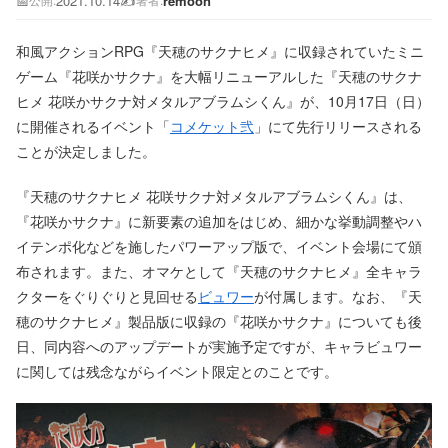
📅
2021.10.14
✍️
remoon
公開:
著者:
和風アクションRPG『天穂のサクナヒメ』に収録されていたミニ
ゲーム『花咲かサクナ』を大幅リニューアルした『天穂のサクナ
ヒメ 花咲かサクナ対メタルアブラムシくん』が、10月17日（日）
に開催されるイベント「
コメケット弐
」にて先行リリースされる
ことが決定しました。
『天穂のサクナヒメ 花咲サクナ対メタルアブラムシくん』は、
『花咲かサクナ』に新要素の追加をはじめ、細かな挙動調整やハ
イテンポ化などを施したパワーアップ版で、イベント会場にて頒
布されます。また、オマケとして『天穂のサクナヒメ』全キャラ
クターをぐりぐりと見回せる
ビュワー
が付属します。なお、『天
穂のサクナヒメ』製品版に収録の『花咲かサクナ』についても後
日、同内容へのアップデートが実施予定ですが、キャラビュワー
に関しては残念ながらイベント限定とのことです。