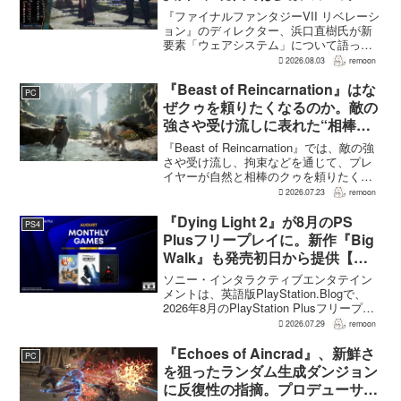
1作に盛り込むのは極めて困難と
『ファイナルファンタジーVII リベレーシ
説明
ョン』のディレクター、浜口直樹氏が新
要素「ウェアシステム」について語っ
た。本作では8人のパーティキャラクター
2026.08.03
remoon
それぞれに4種類のウェアが用意される
が、キャラクター数が多いため、作業量
『Beast of Reincarnation』はな
PC
はかなりのものにな...
ぜクゥを頼りたくなるのか。敵の
強さや受け流しに表れた“相棒と
の共闘”設計
『Beast of Reincarnation』では、敵の強
さや受け流し、拘束などを通じて、プレ
イヤーが自然と相棒のクゥを頼りたくな
る戦闘が設計されている。そうした設計
2026.07.23
remoon
意図について、本作でディレクター兼シ
ナリオライターを務めるゲームフリー
『Dying Light 2』が8月のPS
PS4
ク...
Plusフリープレイに。新作『Big
Walk』も発売初日から提供【海
外発表】
ソニー・インタラクティブエンタテイン
メントは、英語版PlayStation.Blogで、
2026年8月のPlayStation Plusフリープレ
イとして『Dying Light 2 Stay Human:
2026.07.29
remoon
Reloaded Edition...
『Echoes of Aincrad』、新鮮さ
PC
を狙ったランダム生成ダンジョン
に反復性の指摘。プロデューサー