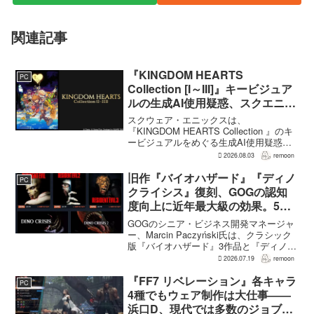
関連記事
『KINGDOM HEARTS
PC
Collection [I～III]』キービジュア
ルの生成AI使用疑惑、スクエニが
否定――不自然な描写は「人為的
スクウェア・エニックスは、
ミス」
『KINGDOM HEARTS Collection 』のキ
ービジュアルをめぐる生成AI使用疑惑に
ついて、問題となったアセットは開発チ
2026.08.03
remoon
ームが生成AIを使わず制作したもので、
不自然な箇所は「人為的ミス」によるも
旧作『バイオハザード』『ディノ
PC
のだと...
クライシス』復刻、GOGの認知
度向上に近年最大級の効果。5作
品は90％超の肯定的評価
GOGのシニア・ビジネス開発マネージャ
ー、Marcin Paczyński氏は、クラシック
版『バイオハザード』3作品と『ディノク
ライシス』2作品の復刻が、近年のGOG
2026.07.19
remoon
において、ほかのほとんどのリリース以
上に認知度向上へ貢献したと語った。現
『FF7 リベレーション』各キャラ
PC
在...
4種でもウェア制作は大仕事――
浜口D、現代では多数のジョブを