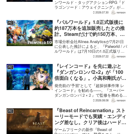
件超で約90％好評
ンワールド・タッグアクションRPG『ド
ラゴンソード：アウェイクニング』が、
Steamで好調なスタートを切った。7月30
2026.07.30
remoon
日の確認時点で、全言語・全購入形態の
ユーザーレビューは5,710件に達し、う...
『パルワールド』1.0正式版後に
PC
約187万本を追加販売したとの推
計。Steamだけで約150万本、累
計3050万本規模
市場分析会社Alinea Analyticsが7月21日
に公表した推計によると、『Palworld / パ
ルワールド』は7月10日の1.0正式版リリ
ース後、Steamで約150万本、PS5で約30
2026.07.22
remoon
万本、Xboxで7万本弱を追加販売した。
各プ...
『レインコード』を先に遊ぶと
PC
『ダンガンロンパ2×2』が「100
倍面白くなる」。小高和剛氏がプ
レイをおすすめ
発売前の“予習”として『超探偵事件簿 レ
インコード』を勧める――。『スーパー
ダンガンロンパ２×２』で監修を務める小
高和剛氏が、そんなメッセージをファン
2026.08.08
remoon
に向けて送った。Noisy Pixelのインタビ
ューでの発言で、小高氏は「先に『レイ
『Beast of Reincarnation』スト
PC
ンコー...
ーリーモードでも実績・エンディ
ング差なし。クリア後はハード超
えのNEW GAME+も
ゲームフリークの新作『Beast of