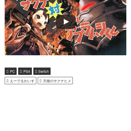
PC
PS4
Switch
えーでるわいす
天穂のサクナヒメ