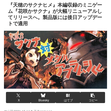
『天穂のサクナヒメ』本編収録のミニゲー
ム『花咲かサクナ』が大幅リニューアルし
てリリースへ。製品版には後日アップデー
トで適用
X
Bluesky
はてブ
コピー