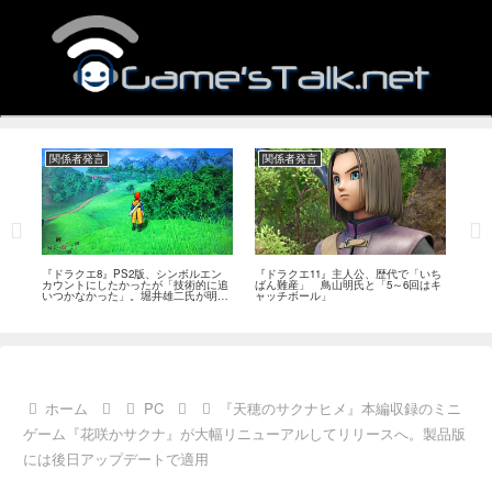
関係者発言
関係者発言
関
作、
『ドラクエ8』PS2版、シンボルエン
『ドラクエ11』主人公、歴代で「いち
『ド
ベ
カウントにしたかったが「技術的に追
ばん難産」 鳥山明氏と「5～6回はキ
プか
いつかなかった」。堀井雄二氏が明か
ャッチボール」
に挑
す
ホーム
PC
『天穂のサクナヒメ』本編収録のミニ
ゲーム『花咲かサクナ』が大幅リニューアルしてリリースへ。製品版
には後日アップデートで適用